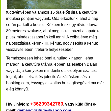
függvényében valamikor 16 óra előtt újra a kenutúra
indulási pontján vagyunk. Oda érkeztünk,
ahol a nap
során parkolt a kocsid.
Közben lesz egy rövid, durván
80 méteres szakasz, ahol meg is kell húzni a lapátokat,
plusz mindezt szaporán kell tenni.
A célba érve még
hajótisztításra kérünk, ill. kérjük, hogy segíts a kenuk
visszavitelében, trélerre helyezésében.
Természetesen lehet jönni a nulladik napon, lehet
maradni a kenutúra utánra, ebben az esetben Baján
vagy Baja környékén mindenki ott, és olyan szállást
foglal, ahol tetszik és jólesik. A szálláskeresés a
booking.com, és/vagy a szallas.hu segítségével ma már
elég könnyű.
+36209342760
Hívj / hívjon:
, vagy küldj(ön) e-
mailt:
gemencvizitura@yahoo.com