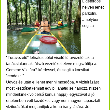
Ligeterdős
helyen lehet
parkolni,
amelyben
segít a
"Túravezető" feliratos pólót viselő túravezető, aki a
tanácstalannak látszó vezetőket eleve megszólítja a: -
Gemenc Vízitúra? kérdéssel, és segít a kocsikat
“rendezni”.
Üdvözlés után el lehet menni mosdóba.
A vízitúrázást
most kezdőket (emiatt egy pillanatig se habozz, hiszen
mindenkinek volt első kenus napja), egyszóval a jó
értelemben vett kezdőket, vagy nem nagyon tapasztalt
vízitúrázókat megtanítjuk a kenu irányítására. Jól,