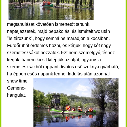
megtanulását követően ismertetőt tartunk,
naptejezzetek, majd bepakolás, és ismételt wc után
"leltározunk", hogy semmi ne maradjon a kocsiban.
Fürdőruhát érdemes hozni, és kérjük, hogy két nagy
szemeteszsákot hozzatok. Ezt nem szemétgyűjtéshez
kérjük, hanem kicsit kitépjük az alját, ugyanis a
szemeteszsákból roppant divatos esőszoknya gyárható,
ha éppen esős napunk lenne. Indulás után a
zonnal
show time,
Gemenc-
hangulat,