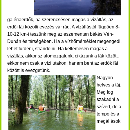
galériaerdők, ha szerencsésen magas a vízállás, az
erdői fái közötti evezés vár rád. A vízállástól függően 8-
10-12 km-t teszünk meg az eszementen békés Vén-
Dunán és térségében. Ha a vízhőmérséklet megengedi,
lehet fürdeni, strandolni. Ha kellemesen magas a
vízállás, akkor szlalomozgatunk, cikázunk a fák között,
ekkor nem csak a vízi utakon, hanem bent az erdők fái
között is evezgetünk.
Nagyon
helyes a táj.
Meg fog
szakadni a
szíved, de a
tempó és a
megállások