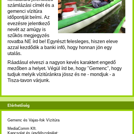
számlázási címét és a
gemenci vízitúra
időpontját beírni.
Az
evezésre jelentkező
nevét az amúgy is
szűkös megjegyzés
rovatba NE írd be! Egyrészt felesleges, hiszen eleve
azzal kezdődik a banki infó, hogy honnan jön egy
utalás.
Ráadásul elveszi a nagyon kevés karaktert engedő
mezőben a helyet. Végül írd be, hogy "Gemenc", hogy
tudjuk melyik vízitúránkra jössz és ne - mondjuk - a
Tisza-tavon várjunk.
Elérhetőség
Gemenc és Vajas-fok Vízitúra
MediaComm Kft.
Kapcsolat és ügyfélszolgálat: