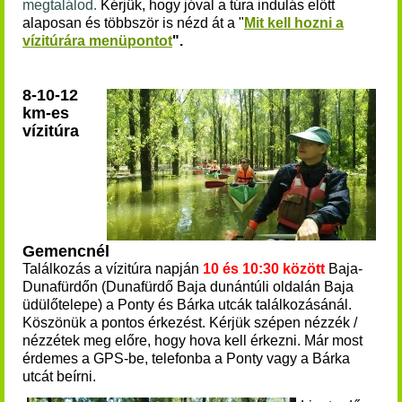
megtalálod.
K
érjük, hogy jóval a túra indulás előtt
alaposan és többször is nézd át a "
Mit kell hozni a
vízitúrára menüpontot
".
8-10-12
km-es
vízitúra
Gemencnél
Találkozás a vízitúra napján
10 és 10:30 között
Baja-
Dunafürdőn (Dunafürdő Baja dunántúli oldalán Baja
üdülőtelepe) a Ponty és Bárka utcák találkozásánál.
Köszönük a pontos érkezést. Kérjük szépen nézzék /
nézzétek meg előre, hogy hova kell érkezni. Már most
érdemes a GPS-be, telefonba a Ponty vagy a Bárka
utcát beírni.