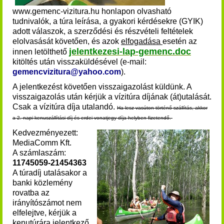
www.gemenc-vizitura.hu honlapon olvasható
tudnivalók, a túra leírása, a gyakori kérdésekre (GYIK)
adott válaszok, a szerződési és részvételi feltételek
elolvasását követően, és azok
elfogadása
esetén az
jelentkezesi-lap-gemenc.doc
innen
letölthető
kitöltés után visszaküldésével (e-mail:
gemencvizitura@yahoo.com
).
A jelentkezést követően visszaigazolást küldünk. A
visszaigazolás után kérjük a vízitúra díjának (át)utalását
.
Csak a vízitúra díja utalandó.
Ha lesz vasúton történő szállítás, akkor
a 2. napi kenuszállítási díj és erdei vonatjegy díja helyben fizetendő.
Kedvezményezett:
MediaComm Kft.
A számlaszám:
11745059-21454363
A túradíj utalásakor a
banki közlemény
rovatba az
irányítószámot nem
elfelejtve, kérjük a
kenutúrára jelentkező