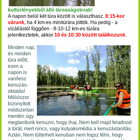
kultúrlényekből álló
társaságoknak!
A napon belül két túra között is választhasz.
8:15-kor
várunk
, ha 4 km-es minitúrára jöttök. Ha pedig - a
vízállástól függően - 8-10-12 km-es túrára
jelentkeztetek,
akkor
10 és 10:30 között találkozunk.
Minden nap,
és minden
túra előtt,
ezen a
napon is
van/lesz
kenuzás-
oktatás!
Milliószor
bizonyított
módszertan
mentén úgy
megtanítunk kenuzni, hogy ihaj. Nem kell majd feladnod
a túrát, mert nincs, vagy kutyakomédia a kenuzástanítás.
Aztán. Nem túlterhelt kenuban nem fogsz félni, hogy