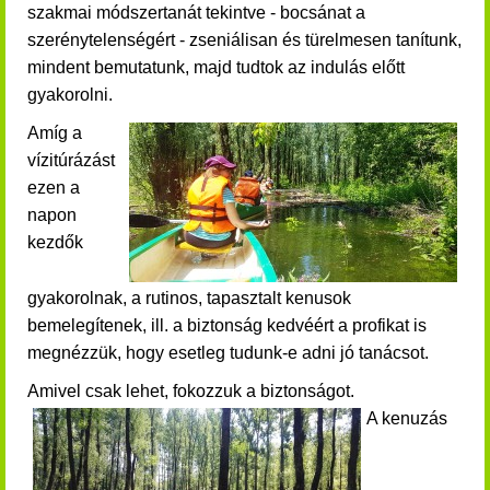
szakmai módszertanát tekintve - bocsánat a
szerénytelenségért - zseniálisan és türelmesen tanítunk,
mindent bemutatunk,
majd
tudtok az indulás előtt
gyakorolni.
Amíg a
vízitúrázást
ezen a
napon
kezdők
gyakorolnak, a rutinos,
tapasztalt kenusok
bemelegítenek, ill. a biztonság kedvéért a profikat is
megnézzük, hogy esetleg tudunk-e adni jó tanácsot.
Amivel csak lehet, fokozzuk a biztonságot.
A kenuzás