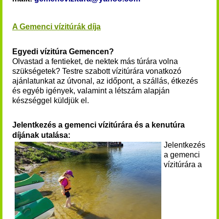
A Gemenci vízitúrák díja
Egyedi vízitúra Gemencen?
Olvastad a fentieket, de nektek más túrára volna
szükségetek? Testre szabott vízitúrára vonatkozó
ajánlatunkat az útvonal, az időpont, a szállás, étkezés
és egyéb igények, valamint a létszám alapján
készséggel küldjük el.
Jelentkezés a gemenci vízitúrára és a kenutúra
díjának utalása:
Jelentkezés
a
gemenci
vízitúrára
a