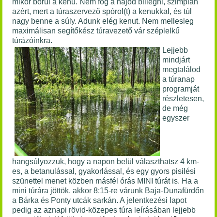
mikor borul a kenu. Nem fog a hajód billegni, szimplán
azért, mert a túraszervező spórol(t) a kenukkal, és túl
nagy benne a súly. Adunk elég kenut. Nem mellesleg
maximálisan segítőkész túravezető vár széplelkű
túrázóinkra.
Lejjebb
mindjárt
megtalálod
a túranap
programját
részletesen,
de még
egyszer
hangsúlyozzuk, hogy a napon belül választhatsz 4 km-
es, a betanulással, gyakorlással, és egy gyors pisilési
szünettel menet közben másfél órás MINI túrát is. Ha a
mini túrára jöttök, akkor
8:15-re várunk Baja-Dunafürdőn
a Bárka és Ponty utcák sarkán. A jelentkezési lapot
pedig az aznapi rövid-közepes túra leírásában lejjebb