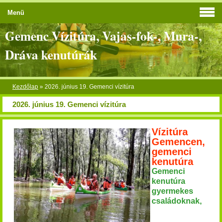
Menü
Gemenc Vízitúra, Vajas-fok-, Mura-,
Dráva kenutúrák
Kezdőlap
»
2026. június 19. Gemenci vízitúra
2026. június 19. Gemenci vízitúra
Vízitúra
Gemencen,
gemenci
kenutúra
Gemenci
kenutúra
gyermekes
családoknak,