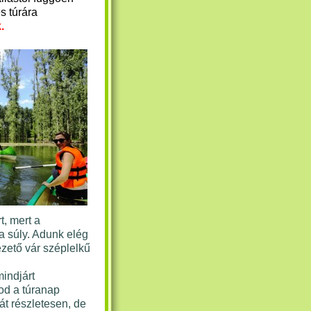
s túrára
.
t, mert a
a súly. Adunk elég
zető vár széplelkű
mindjárt
od a túranap
át részletesen, de