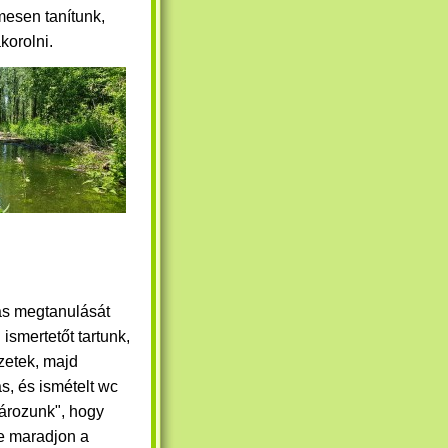
mesen tanítunk,
akorolni.
s megtanulását
ismertetőt tartunk,
zetek, majd
s, és ismételt wc
tározunk", hogy
e maradjon a