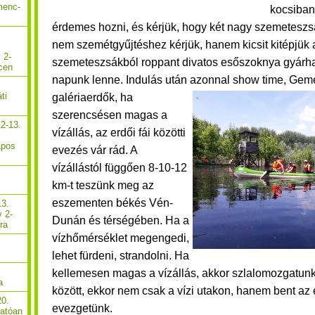
menc-
kocsiban
érdemes hozni, és kérjük, hogy két nagy szemeteszs
nem szemétgyűjtéshez kérjük, hanem kicsit kitépjük a
 2-
szemeteszsákból roppant divatos esőszoknya gyárh
cen
napunk lenne. Indulás után a
zonnal show time, Gem
ti
galériaerdők, ha
szerencsésen magas a
2-13.
vízállás, az erdői fái közötti
apos
evezés vár rád. A
vízállástól függően 8-10-12
km-t teszünk meg az
eszementen békés Vén-
13.
y 2-
Dunán és térségében. Ha a
ra
vízhőmérséklet megengedi,
lehet fürdeni, strandolni. Ha
kellemesen magas a vízállás, akkor szlalomozgatunk
a
között, ekkor nem csak a vízi utakon, hanem bent az e
20.
evezgetünk.
hatóan