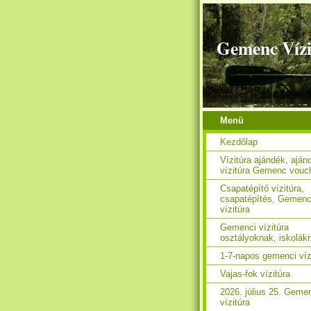
Gemenc Vízi
Menü
Kezdőlap
Vízitúra ajándék, aján
vízitúra Gemenc vouc
Csapatépítő vízitúra,
csapatépítés, Gemen
vízitúra
Gemenci vízitúra
osztályoknak, iskolák
1-7-napos gemenci víz
Vajas-fok vízitúra
2026. július 25. Geme
vízitúra