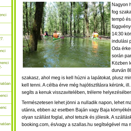
Nagyon h
fog szaka
enci
tempó és
függvény
14:30 kör
27.
indulási 
Oda érke
enci
során par
Közben le
menci
2-
durván 8
szakasz, ahol meg is kell húzni a lapátokat, plusz m
hatóan
kell tenni.
A célba érve még hajótisztításra kérünk, ill
segíts a kenuk visszavitelében, trélerre helyezésébe
menci
Természetesen lehet jönni a nulladik napon, lehet m
menc
utánra, ebben az esetben Baján vagy Baja környékén
olyan szállást foglal, ahol tetszik és jólesik. A szállá
hatóan
booking.com, és/vagy a szallas.hu segítségével ma 