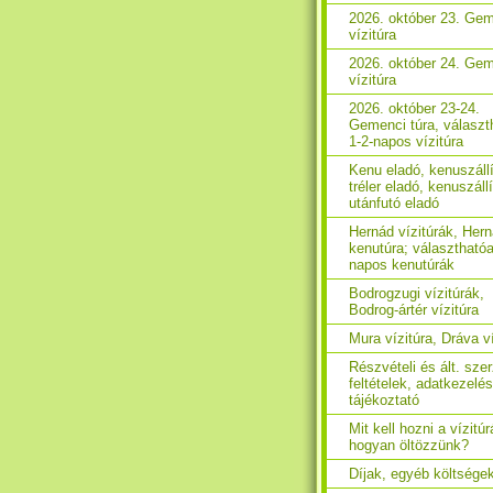
2026. október 23. Ge
vízitúra
2026. október 24. Ge
vízitúra
2026. október 23-24.
Gemenci túra, választ
1-2-napos vízitúra
Kenu eladó, kenuszáll
tréler eladó, kenuszáll
utánfutó eladó
Hernád vízitúrák, Her
kenutúra; választhatóa
napos kenutúrák
Bodrogzugi vízitúrák,
Bodrog-ártér vízitúra
Mura vízitúra, Dráva ví
Részvételi és ált. sze
feltételek, adatkezelés
tájékoztató
Mit kell hozni a vízitúr
hogyan öltözzünk?
Díjak, egyéb költsége