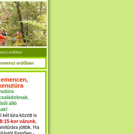
k
emenci erdőben
a Gemenci erdőben
 Gemencen,
kenutúra
nutúra
családoknak,
ből álló
nak!
 két túra között is
8:15-kor várunk
,
nitúrára jöttök. Ha
állástól függően -