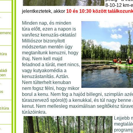
8-10-12 km-e
jelentkeztetek,
akkor
10 és 10:30 között találkozunk
.
Minden nap, és minden
túra előtt, ezen a napon is
Gemenc
van/lesz kenuzás-oktatás!
Milliószor bizonyított
módszertan mentén úgy
megtanítunk kenuzni, hogy
túra
ihaj. Nem kell majd
feladnod a túrát, mert nincs,
vagy kutyakomédia a
ládi
őben
kenuzástanítás. Aztán.
Nem túlterhelt kenuban
.
nem fogsz félni, hogy mikor
os
borul a kenu. Nem fog a hajód billegni, szimplán azér
túraszervező spórol(t) a kenukkal, és túl nagy benne 
kenut. Nem mellesleg maximálisan segítőkész túrave
zitúra
túrázóinkra.
Lejjebb 
megtalál
.
programj