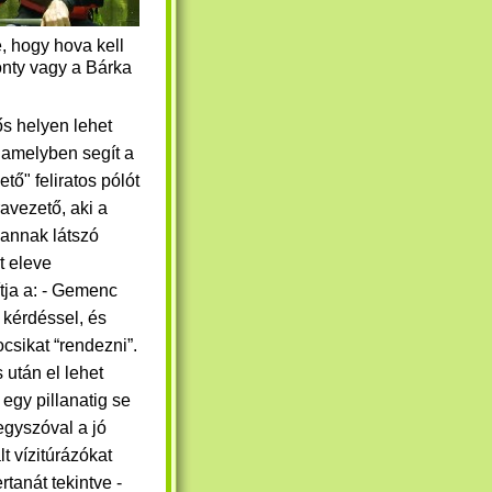
, hogy hova kell
onty vagy a Bárka
ős helyen lehet
, amelyben segít a
tő" feliratos pólót
ravezető, aki a
lannak látszó
t eleve
tja a: - Gemenc
 kérdéssel, és
ocsikat “rendezni”.
 után el lehet
 egy pillanatig se
egyszóval a jó
t vízitúrázókat
tanát tekintve -