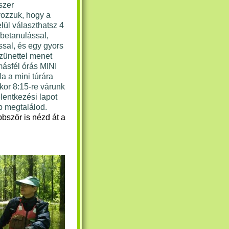
szer
ozzuk, hogy a
lül választhatsz 4
 betanulással,
ssal, és egy gyors
szünettel menet
ásfél órás MINI
 Ha a mini túrára
kkor
8:15-re várunk
lentkezési lapot
b megtalálod.
bbször is nézd át a