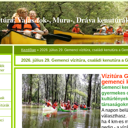
túra, Vajas-fok-, Mura-, Dráva kenutúrá
Kezdőlap
»
2026. július 29. Gemenci vízitúra, családi kenutúra a G
2026. július 29. Gemenci vízitúra, családi kenutúra 
dék
her
Vízitúra
gemenci 
c
Gemenci ke
gyermekes
nak
kultúrlények
társaságok
itúrák
A napon belül
választhasz.
nci
ha 4 km-es mi
pedig - a víz