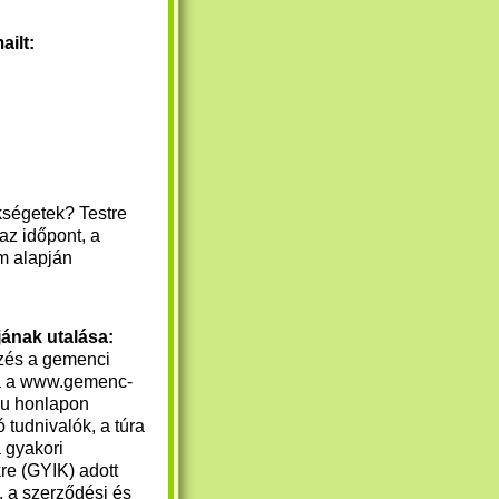
ailt:
kségetek? Testre
az időpont, a
ám alapján
jának utalása:
zés a
gemenci
a
a www.gemenc-
.hu honlapon
 tudnivalók, a túra
a gyakori
re (GYIK) adott
, a szerződési és