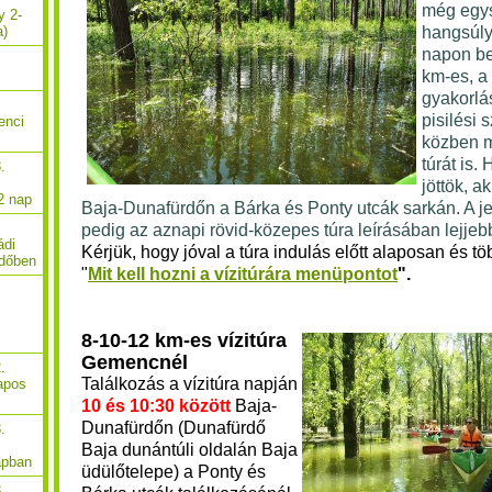
még egy
y 2-
hangsúly
a)
napon be
km-es, a
gyakorlá
pisilési 
enci
közben m
túrát is.
.
jöttök, a
2 nap
Baja-Dunafürdőn a Bárka és Ponty utcák sarkán. A je
pedig az aznapi rövid-közepes túra leírásában lejjeb
ádi
K
érjük, hogy jóval a túra indulás előtt alaposan és tö
rdőben
"
Mit kell hozni a vízitúrára menüpontot
".
8-10-12 km-es vízitúra
Gemencnél
.
Találkozás a vízitúra napján
apos
10 és 10:30 között
Baja-
Dunafürdőn (Dunafürdő
.
Baja dunántúli oldalán Baja
apban
üdülőtelepe) a Ponty és
.