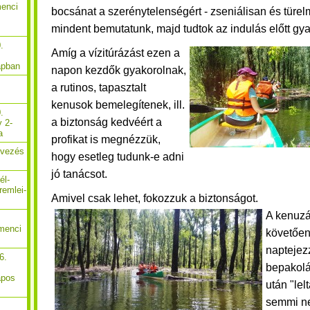
menci
bocsánat a szerénytelenségért - zseniálisan és türel
mindent bemutatunk,
majd
tudtok az indulás előtt gy
.
Amíg a vízitúrázást ezen a
apban
napon kezdők gyakorolnak,
a rutinos,
tapasztalt
kenusok bemelegítenek, ill.
.
a biztonság kedvéért a
y 2-
a
profikat is megnézzük,
Evezés
hogy esetleg tudunk-e adni
jó tanácsot.
él-
remlei-
Amivel csak lehet, fokozzuk a biztonságot.
A kenuzá
menci
követően 
naptejez
6.
bepakolá
apos
után "lel
semmi n