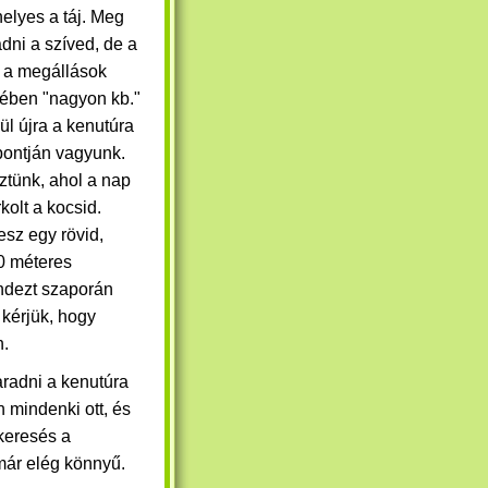
elyes a táj. Meg
dni a szíved, de a
 a megállások
ében "nagyon kb."
ül újra a kenutúra
pontján vagyunk.
ztünk,
ahol a nap
kolt a kocsid.
sz egy rövid,
0 méteres
indezt szaporán
. kérjük, hogy
n.
aradni a kenutúra
 mindenki ott, és
skeresés a
már elég könnyű.