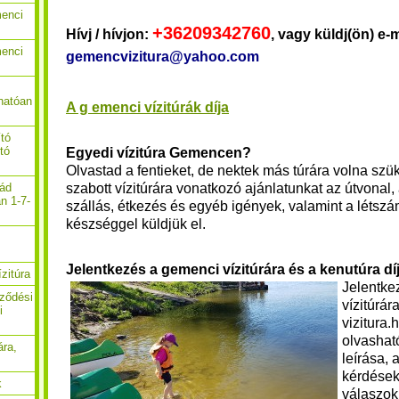
menci
+36209342760
Hívj / hívjon:
, vagy küldj(ön) e-m
menci
gemencvizitura@yahoo.com
hatóan
A g emenci vízitúrák díja
ító
ító
Egyedi vízitúra Gemencen?
Olvastad a fentieket, de nektek más túrára volna szü
szabott vízitúrára vonatkozó ajánlatunkat az útvonal, 
nád
n 1-7-
szállás, étkezés és egyéb igények, valamint a létsz
készséggel küldjük el.
Jelentkezés a gemenci vízitúrára és a kenutúra dí
zitúra
Jelentke
rződési
vízitúrár
i
vizitura
olvasható
ára,
leírása, 
kérdések
k
válaszok