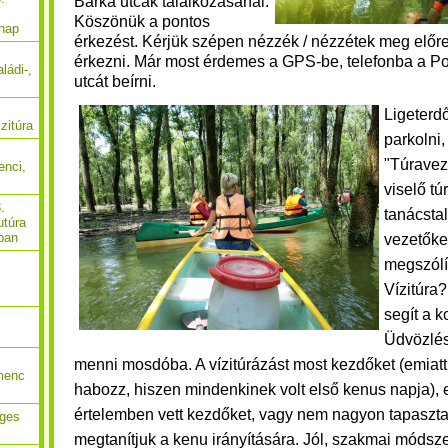
Bárka utcák találkozásánál.
Köszönük a pontos
 nap
érkezést. Kérjük szépen nézzék / nézzétek meg előre
érkezni. Már most érdemes a GPS-be, telefonba a P
ládi-,
utcát beírni.
Ligeterd
zitúra
parkolni
"Túraveze
enci,
viselő tú
.
tanácsta
utúra
ban
vezetőke
megszólí
Vízitúra?
segít a k
Üdvözlés
menni mosdóba.
A vízitúrázást most kezdőket (emiatt
menc
habozz, hiszen mindenkinek volt első kenus napja), 
értelemben vett kezdőket, vagy nem nagyon tapasztal
eges
megtanítjuk a kenu irányítására. Jól, szakmai módszer