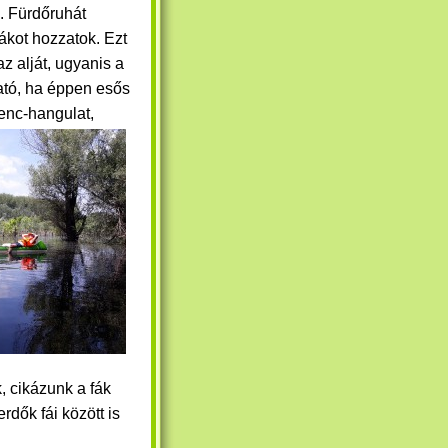
. Fürdőruhát
ákot hozzatok. Ezt
z alját, ugyanis a
ató, ha éppen esős
enc-hangulat,
, cikázunk a fák
rdők fái között is