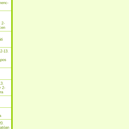
menc-
 2-
cen
ti
2-13.
apos
13.
y 2-
ra
a
20.
hatóan