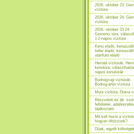
2026. október 23. Ge
vízitúra
2026. október 24. Ge
vízitúra
2026. október 23-24.
Gemenci túra, választ
1-2-napos vízitúra
Kenu eladó, kenuszáll
tréler eladó, kenuszáll
utánfutó eladó
Hernád vízitúrák, Her
kenutúra; választhatóa
napos kenutúrák
Bodrogzugi vízitúrák,
Bodrog-ártér vízitúra
Mura vízitúra, Dráva ví
Részvételi és ált. sze
feltételek, adatkezelés
tájékoztató
Mit kell hozni a vízitúr
hogyan öltözzünk?
Díjak, egyéb költsége