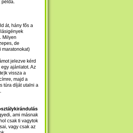
k példa.
d át, hány fős a
állásigények
. Milyen
özepes, de
i maratonokat)
zámot jelezve kérd
egy ajánlatot. Az
te)k vissza a
ímre, majd a
túra díját utalni a
.
osztálykirándulás
egyedi, ami másnak
hol csak ti vagytok
sai, vagy csak az
ok.