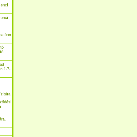
menci
menci
hatóan
ító
ító
nád
n 1-7-
zitúra
rződési
i
ára,
k