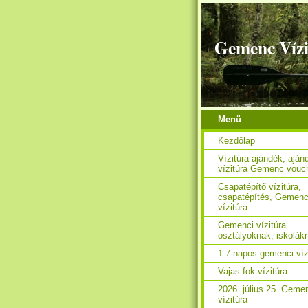
Gemenc Vízi
Menü
Kezdőlap
Vízitúra ajándék, aján
vízitúra Gemenc vouc
Csapatépítő vízitúra,
csapatépítés, Gemen
vízitúra
Gemenci vízitúra
osztályoknak, iskolák
1-7-napos gemenci víz
Vajas-fok vízitúra
2026. július 25. Geme
vízitúra