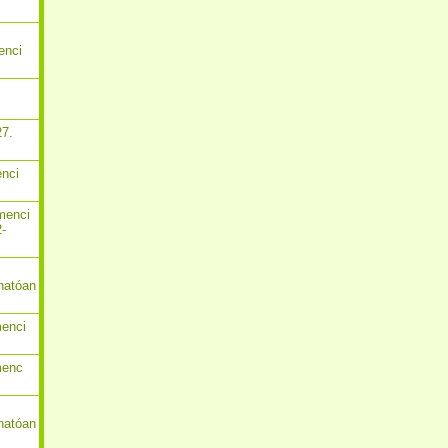
enci
27.
enci
menci
2-
hatóan
menci
menc
hatóan