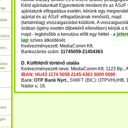
Kérd ajánlatunkat! E
gyeztetünk mindent és a
z ÁSzF 
 nap
ajánlatunk elfogadása esetén, kérünk egy megrendel
ajánlat és az ÁSzF elfogadásának minősül), majd
ládi-,
(tartalmilag) visszaigazolást küldünk. A visszaigazol
órában (igény esetén díjbekérő ellenében) kérjük a tú
jele
majd - legkésőbb a kenutúra előtt egy héttel - a
zitúra
lap
szíves átküldését.
Kedvezményezett: MediaComm Kft.
enci,
Bankszámla szám:
11745059-21454363
.
D. Külföldről történő utalás
utúra
ban
Kedvezményezett neve: MediaComm Kft. 1123 Bp., Al
IBAN: HU43
1174 5059 2145 4363 0000 0000
Bank:
OTP Bank Nyrt.,
SWIFT (BIC)
: OTPVHUHB, 1
Nádor u. 16.
menc
eges