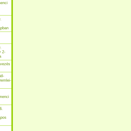
menci
.
apban
.
y 2-
a
Evezés
él-
remlei-
menci
6.
apos