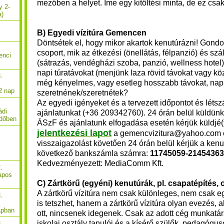
mezőben a helyet. Íme egy kitöltési minta, de ez csa
y 2-
a)
B) Egyedi vízitúra Gemencen
Döntsétek el, hogy mikor akartok kenutúrázni! Gondol
csoport, mik az étkezési (önellátás, félpanzió) és sz
enci
(sátrazás, vendégházi szoba, panzió, wellness hotel)
napi túratávokat (menjünk laza rövid távokat vagy k
.
még kényelmes, vagy esetleg hosszabb távokat, nap
2 nap
szeretnének/szeretnétek?
Az egyedi igényeket és a tervezett időpontot és léts
ádi
ajánlatunkat (+36 209342760). 24 órán belül küldünk 
rdőben
ÁSzF és ajánlatunk elfogadása esetén kérjük küldjé(
jelentkezési lapot
a gemencvizitura@yahoo.com c
visszaigazolást követően 24 órán belül kérjük a kenus 
következő bankszámla számra:
11745059-21454363
Kedvezményezett: MediaComm Kft.
.
apos
C) Zártkörű (egyéni) kenutúrák, pl. csapatépítés, 
A zártkörű vízitúra nem csak különleges, nem csak 
.
is tetszhet, hanem a zártkörű vízitúra olyan evezés, a
apban
ott, nincsenek idegenek. Csak az adott cég munkatár
iskolai osztály tanulói és a kísérő szülők, pedagógus
.