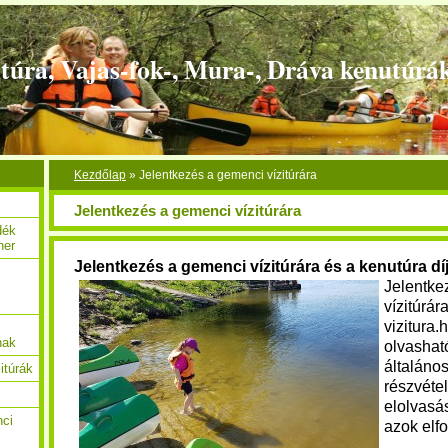
túra, Vajas-fok-, Mura-, Dráva kenutúrá
Kezdőlap
»
Jelentkezés a gemenci vízitúrára
Jelentkezés a gemenci vízitúrára
dék
her
Jelentkezés a gemenci vízitúrára és a kenutúra dí
Jelentke
c
vízitúrár
vizitura
nak
olvashat
általáno
itúrák
részvétel
elolvasá
nci
azok elf