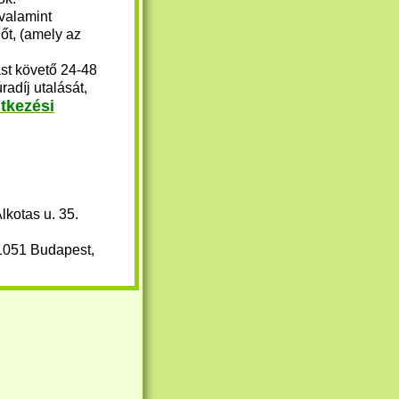
valamint
őt, (amely az
ást követő 24-48
radíj utalását,
ntkezési
kotas u. 35.
051 Budapest,