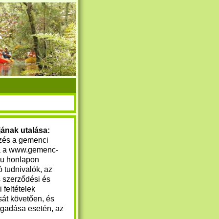
k
jának utalása:
zés a
gemenci
a
a www.gemenc-
.hu honlapon
ó tudnivalók, az
s szerződési és
i feltételek
sát követően, és
ogadása esetén, az