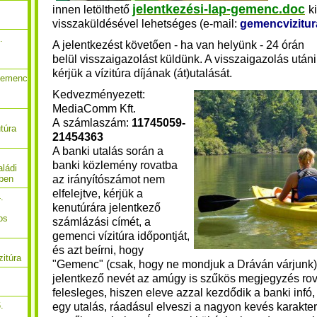
jelentkezési-lap-gemenc.doc
innen
letölthető
k
visszaküldésével lehetséges (e-mail:
gemencvizitu
.
A jelentkezést követően - ha van helyünk - 24 órán
belül visszaigazolást küldünk. A visszaigazolás utáni
kérjük a vízitúra díjának (át)utalását
.
Gemenc
Kedvezményezett:
MediaComm Kft.
A számlaszám:
11745059-
túra
21454363
A banki utalás során a
banki közlemény rovatba
ládi
az irányítószámot nem
őben
elfelejtve, kérjük a
.
kenutúrára jelentkező
os
számlázási címét, a
gemenci vízitúra időpontját,
és azt beírni, hogy
zitúra
"Gemenc" (csak, hogy ne mondjuk a Dráván várjunk). 
jelentkező nevét az amúgy is szűkös megjegyzés ro
felesleges, hiszen eleve azzal kezdődik a banki infó
.
egy utalás, ráadásul elveszi a nagyon kevés karakte