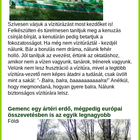
Szívesen várjuk a vízitúrázást most kezdőket is!
Felkészülten és türelmesen tanítjuk meg a kenuzás
csínját-bínját, a kenutúrán pedig betartjuk a
fokozatosságot.
Ha még nem vízitúráztál - kezdjél
nálunk. Bár a borulás nem dráma, nálunk fehér
holló.
Jól tanítjuk az evezést, értünk az oktatáshoz,
amikor nem a vízen vagyunk, tanárok, trénerek vagyunk.
Velünk nem lesz frusztráció a vízitúra, mivel a legtöbb
vízitúra-vezető nem képes átadni a tudását, csak üvölt
mint a sakál:
"- Balra, balra, baaaaaaaaaalra!"
Anélkül,
hogy megmondaná, hogyan gyere balra. Nálunk
biztonságos vízitúrára lelsz.
Gemenc egy ártéri erdő, mégpedig európai
összevetésben is az egyik legnagyobb
Földi