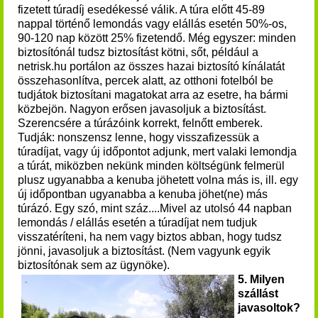
fizetett túradíj esedékessé válik. A túra előtt 45-89
nappal történő lemondás vagy elállás esetén 50%-os,
90-120 nap között 25% fizetendő. Még egyszer: minden
biztosítónál tudsz biztosítást kötni, sőt, például a
netrisk.hu portálon az összes hazai biztosító kínálatát
összehasonlítva, percek alatt, az otthoni fotelból be
tudjátok biztosítani magatokat arra az esetre, ha bármi
közbejön. Nagyon erősen javasoljuk a biztosítást.
Szerencsére a túrázóink korrekt, felnőtt emberek.
Tudják: nonszensz lenne, hogy visszafizessük a
túradíjat, vagy új időpontot adjunk, mert valaki lemondja
a túrát, miközben nekünk minden költségünk felmerül
plusz ugyanabba a kenuba jöhetett volna más is, ill. egy
új időpontban ugyanabba a kenuba jöhet(ne) más
túrázó. Egy szó, mint száz....Mivel az utolsó 44 napban
lemondás / elállás esetén a túradíjat nem tudjuk
visszatéríteni, ha nem vagy biztos abban, hogy tudsz
jönni, javasoljuk a biztosítást. (Nem vagyunk egyik
biztosítónak sem az ügynöke).
5. Milyen
szállást
javasoltok?