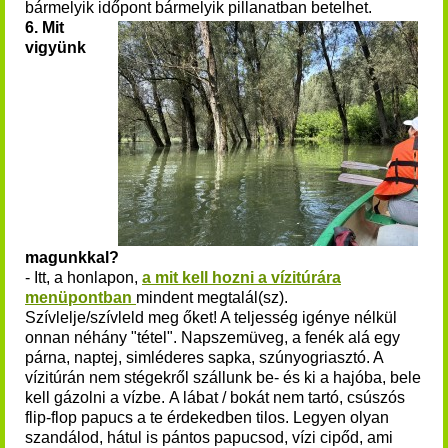
bármelyik időpont bármelyik pillanatban betelhet.
6. Mit
vigyünk
magunkkal?
- Itt, a honlapon,
a mit kell hozni a vízitúrára
menüpontban
mindent megtalál(sz).
Szívlelje/szívleld meg őket! A teljesség igénye nélkül
onnan néhány "tétel". Napszemüveg, a fenék alá egy
párna, naptej, simléderes sapka, szúnyogriasztó.
A
vízitúrán nem stégekről szállunk be- és ki a hajóba, bele
kell gázolni a vízbe.
A lábat / bokát nem tartó, csúszós
flip-flop papucs a te érdekedben tilos. Legyen olyan
szandálod, hátul is pántos papucsod, vízi cipőd, ami