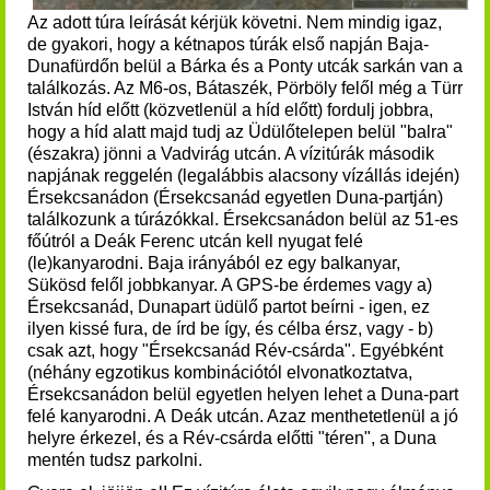
Az adott túra leírását kérjük követni. Nem mindig igaz,
de gyakori, hogy a kétnapos túrák első napján Baja-
Dunafürdőn belül a Bárka és a Ponty utcák sarkán van a
találkozás. Az M6-os, Bátaszék, Pörböly felől még a Türr
István híd előtt (közvetlenül a híd előtt) fordulj jobbra,
hogy a híd alatt majd tudj az Üdülőtelepen belül "balra"
(északra) jönni a Vadvirág utcán. A vízitúrák második
napjának reggelén (legalábbis alacsony vízállás idején)
Érsekcsanádon (Érsekcsanád egyetlen Duna-partján)
találkozunk a túrázókkal. Érsekcsanádon belül az 51-es
főútról a Deák Ferenc utcán kell nyugat felé
(le)kanyarodni. Baja irányából ez egy balkanyar,
Sükösd felől jobbkanyar. A GPS-be érdemes vagy a)
Érsekcsanád, Dunapart üdülő partot beírni - igen, ez
ilyen kissé fura, de írd be így, és célba érsz, vagy - b)
csak azt, hogy "Érsekcsanád Rév-csárda". Egyébként
(néhány egzotikus kombinációtól elvonatkoztatva,
Érsekcsanádon belül egyetlen helyen lehet a Duna-part
felé kanyarodni. A Deák utcán. Azaz menthetetlenül a jó
helyre érkezel, és a Rév-csárda előtti "téren", a Duna
mentén tudsz parkolni.