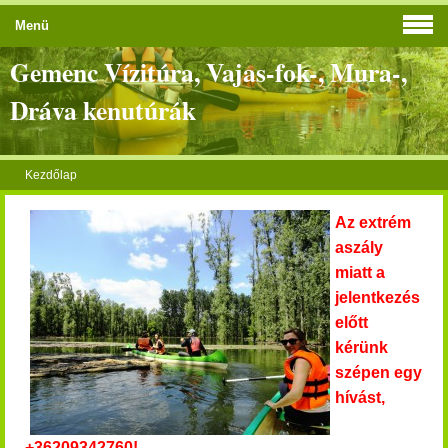
Menü
Gemenc Vízitúra, Vajas-fok-, Mura-,
Dráva kenutúrák
Kezdőlap
Az extrém
aszály
miatt a
jelentkezés
előtt
kérünk
szépen egy
hívást,
+36209342760!