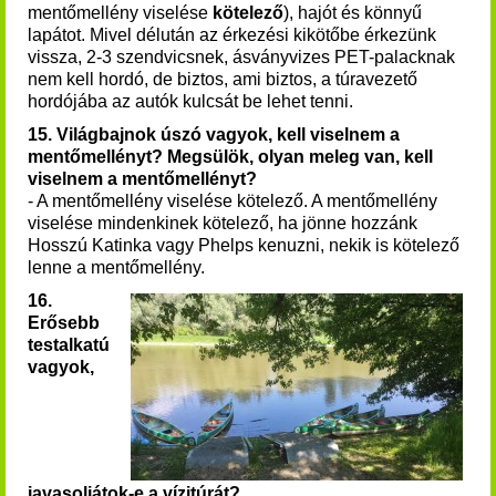
mentőmellény viselése
kötelező
), hajót és könnyű
lapátot. Mivel délután az érkezési kikötőbe érkezünk
vissza, 2-3 szendvicsnek, ásványvizes PET-palacknak
nem kell hordó, de biztos, ami biztos, a túravezető
hordójába az autók kulcsát be lehet tenni.
15. Világbajnok úszó vagyok, kell viselnem a
mentőmellényt? Megsülök, olyan meleg van, kell
viselnem a mentőmellényt?
- A mentőmellény viselése kötelező. A mentőmellény
viselése mindenkinek kötelező, ha jönne hozzánk
Hosszú Katinka vagy Phelps kenuzni, nekik is kötelező
lenne a mentőmellény.
16.
Erősebb
testalkatú
vagyok,
javasoljátok-e a vízitúrát?