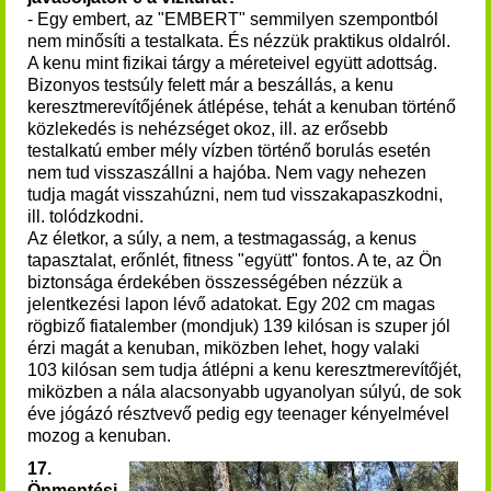
- Egy embert, az "EMBERT" semmilyen szempontból
nem minősíti a testalkata. És nézzük praktikus oldalról.
A kenu mint fizikai tárgy a méreteivel együtt adottság.
Bizonyos testsúly felett már a beszállás, a kenu
keresztmerevítőjének átlépése, tehát a kenuban történő
közlekedés is nehézséget okoz, ill. az erősebb
testalkatú ember mély vízben történő borulás esetén
nem tud visszaszállni a hajóba. Nem vagy nehezen
tudja magát visszahúzni, nem tud visszakapaszkodni,
ill. tolódzkodni.
Az életkor, a súly, a nem, a testmagasság, a kenus
tapasztalat, erőnlét, fitness "együtt" fontos. A te, az Ön
biztonsága érdekében ö
sszességében nézzük a
jelentkezési lapon lévő adatokat.
Egy 202 cm magas
rögbiző fiatalember (mondjuk) 139 kilósan is szuper jól
érzi magát a kenuban, miközben lehet, hogy valaki
103 kilósan sem tudja átlépni a kenu keresztmerevítőjét,
miközben a nála alacsonyabb ugyanolyan súlyú, de sok
éve jógázó résztvevő pedig egy teenager kényelmével
mozog a kenuban.
17.
Önmentési