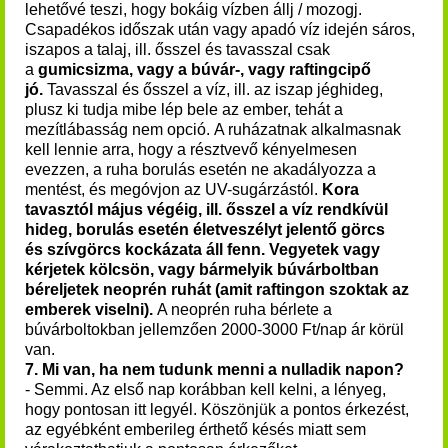
lehetővé teszi, hogy bokáig vízben állj / mozogj.
Csapadékos időszak után vagy apadó víz idején sáros,
iszapos a talaj, ill. ősszel és tavasszal csak
a
gumicsizma, vagy a búvár-, vagy raftingcipő
jó.
Tavasszal és ősszel a víz, ill. az iszap jéghideg,
plusz ki tudja mibe lép bele az ember, tehát a
mezítlábasság nem opció. A ruházatnak alkalmasnak
kell lennie arra, hogy a résztvevő kényelmesen
evezzen, a ruha borulás esetén ne akadályozza a
mentést, és megóvjon az UV-sugárzástól.
Kora
tavasztól május végéig, ill. ősszel a víz rendkívül
hideg, borulás esetén életveszélyt jelentő görcs
és szívgörcs kockázata áll fenn. Vegyetek vagy
kérjetek kölcsön, vagy bármelyik búvárboltban
béreljetek neoprén ruhát (amit raftingon szoktak az
emberek viselni).
A neoprén ruha bérlete a
búvárboltokban jellemzően 2000-3000 Ft/nap ár körül
van.
7. Mi van, ha nem tudunk menni a nulladik napon?
- Semmi. Az első nap korábban kell kelni, a lényeg,
hogy pontosan itt legyél. Köszönjük a pontos érkezést,
az egyébként emberileg érthető késés miatt sem