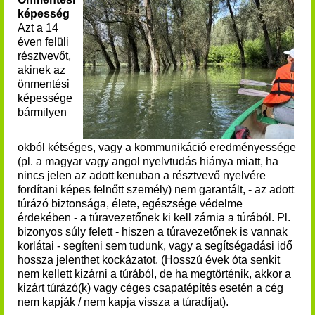
képesség
Azt a 14
éven felüli
résztvevőt,
akinek az
önmentési
képessége
bármilyen
okból kétséges, vagy a kommunikáció eredményessége
(pl. a magyar vagy angol nyelvtudás hiánya miatt, ha
nincs jelen az adott kenuban a résztvevő nyelvére
fordítani képes felnőtt személy) nem garantált, - az adott
túrázó biztonsága, élete, egészsége védelme
érdekében - a túravezetőnek ki kell zárnia a túrából. Pl.
bizonyos súly felett - hiszen a túravezetőnek is vannak
korlátai - segíteni sem tudunk, vagy a segítségadási idő
hossza jelenthet kockázatot. (Hosszú évek óta senkit
nem kellett kizárni a túrából, de ha megtörténik, akkor a
kizárt túrázó(k) vagy céges csapatépítés esetén a cég
nem kapják / nem kapja vissza a túradíjat).