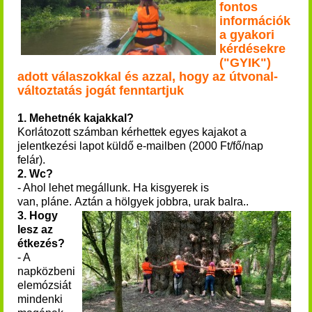
fontos
információk
a gyakori
kérdésekre
("GYIK")
adott válaszokkal és azzal, hogy az útvonal-
változtatás jogát fenntartjuk
1. Mehetnék kajakkal?
Korlátozott számban kérhettek egyes kajakot a
jelentkezési lapot küldő e-mailben (2000 Ft/fő/nap
felár).
2. Wc?
- Ahol lehet megállunk. Ha kisgyerek is
van, pláne. Aztán a hölgyek jobbra, urak balra..
3. Hogy
lesz az
étkezés?
- A
napközbeni
elemózsiát
mindenki