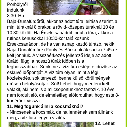
Pörbölyről
indulunk,
8:30. Ha
Baja-Dunafürdőről, akkor az adott túra leírása szerint, a
mini túráknál 8 órakor, a rövid-közepes túráknál 10 és
10:30 között. Ha Érsekcsanádról indul a túra, akkor a
rutinos kenusokkal 10:30-kor találkozunk
Érsekcsanádon, de ha van aznap kezdő túrázó, nekik
Baja-Dunafürdőre (Ponty és Bárka utcák sarka) 7:45-re
kell jönniük. A visszaérkezés jellemző ideje az adott
túrától függ, a hosszú túrák időben is a
leghosszabbak. Senki ne a vízitúra estéjére időzítse az
esküvő időpontját. A vízitúra olyan, mint a légi
közlekedés, sok tényező, benne külső körülmények
erősen befolyásolják. Sőt! Lehet, hogy menteni kell
valakit, aki nem is a mi csoportunkhoz tartozik. 10 éve
nem fordult elő, de elméletileg előfordulhat, hogy este 8-
kor érünk vissza.
11. Meg fogunk állni a kocsmáknál?
- Nincsenek a kocsmák, de ha lennének sem állnánk
meg, a vízitúra legyen vízitúra.
12. Lehet