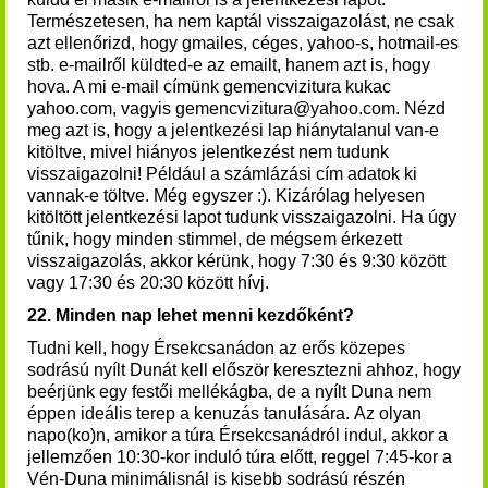
Természetesen, ha nem kaptál visszaigazolást, ne csak
azt ellenőrizd, hogy gmailes, céges, yahoo-s, hotmail-es
stb. e-mailről küldted-e az emailt, hanem azt is, hogy
hova. A mi e-mail címünk gemencvizitura kukac
yahoo.com, vagyis gemencvizitura@yahoo.com. Nézd
meg azt is, hogy a jelentkezési lap hiánytalanul van-e
kitöltve, mivel hiányos jelentkezést nem tudunk
visszaigazolni! Például a számlázási cím adatok ki
vannak-e töltve. Még egyszer :). Kizárólag helyesen
kitöltött jelentkezési lapot tudunk visszaigazolni. Ha úgy
tűnik, hogy minden stimmel, de mégsem érkezett
visszaigazolás, akkor kérünk, hogy 7:30 és 9:30 között
vagy 17:30 és 20:30 között hívj.
22. Minden nap lehet menni kezdőként?
Tudni kell, hogy Érsekcsanádon az erős közepes
sodrású nyílt Dunát kell először keresztezni ahhoz, hogy
beérjünk egy festői mellékágba, de a nyílt Duna nem
éppen ideális terep a kenuzás tanulására. Az olyan
napo(ko)n, amikor a túra Érsekcsanádról indul, akkor a
jellemzően 10:30-kor induló túra előtt, reggel 7:45-kor a
Vén-Duna minimálisnál is kisebb sodrású részén