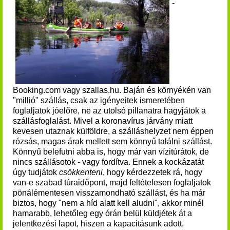
-
Booking.com vagy szallas.hu. Baján és környékén van
"millió" szállás, csak az igényeitek ismeretében
foglaljatok jóelőre, ne az utolsó pillanatra hagyjátok a
szállásfoglalást. Mivel a koronavírus járvány miatt
kevesen utaznak külföldre, a szálláshelyzet nem éppen
rózsás, magas árak mellett sem könnyű találni szállást.
Könnyű belefutni abba is, hogy már van vízitúrátok, de
nincs szállásotok - vagy fordítva. Ennek a kockázatát
úgy tudjátok
csökkenteni
, hogy kérdezzetek rá, hogy
van-e szabad túraidőpont, majd feltételesen foglaljatok
pönálémentesen visszamondható szállást, és ha már
biztos, hogy "nem a híd alatt kell aludni", akkor minél
hamarabb, lehetőleg egy órán belül küldjétek át a
jelentkezési lapot, hiszen a kapacitásunk adott,