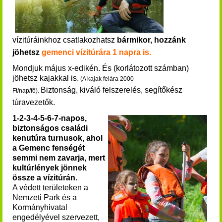
vízitúráinkhoz csatlakozhatsz
bármikor, hozzánk
jöhetsz
gemenci vízitúrára 1 napra is.
Mondjuk május x-edikén. És (korlátozott számban)
j
öhetsz kajakkal is.
(A kajak felára 2000
Biztonság, kiváló felszerelés, segítőkész
Ft/nap/fő).
túravezetők.
1-2-3-4-5-6-7-napos,
biztonságos családi
kenutúra turnusok, ahol
a Gemenc fenségét
semmi nem zavarja, mert
kultúrlények jönnek
össze a vízitúrán.
A védett területeken a
Nemzeti Park és a
Kormányhivatal
engedélyével szervezett,