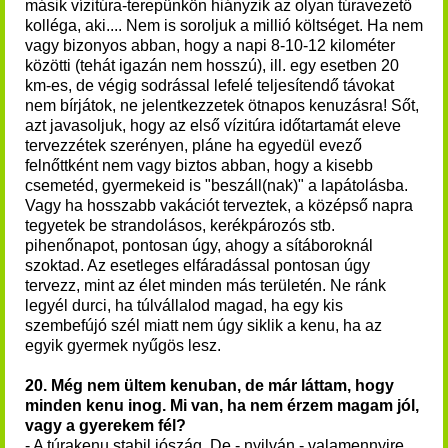
másik vízitúra-terepünkön hiányzik az olyan túravezető
kolléga, aki.... Nem is soroljuk a millió költséget. Ha nem
vagy bizonyos abban, hogy a napi 8-10-12 kilométer
közötti (tehát igazán nem hosszú), ill. egy esetben 20
km-es, de végig sodrással lefelé teljesítendő távokat
nem bírjátok, ne jelentkezzetek ötnapos kenuzásra! Sőt,
azt javasoljuk, hogy az első vízitúra időtartamát eleve
tervezzétek szerényen, pláne ha egyedül evező
felnőttként nem vagy biztos abban, hogy a kisebb
csemetéd, gyermekeid is "beszáll(nak)" a lapátolásba.
Vagy ha hosszabb vakációt terveztek, a középső napra
tegyetek be strandolásos, kerékpározós stb.
pihenőnapot, pontosan úgy, ahogy a sítáboroknál
szoktad. Az esetleges elfáradással pontosan úgy
tervezz, mint az élet minden más területén. Ne ránk
legyél durci, ha túlvállalod magad, ha egy kis
szembefújó szél miatt nem úgy siklik a kenu, ha az
egyik gyermek nyűgös lesz.
20.
Még nem ültem kenuban, de már láttam, hogy
minden kenu inog. Mi van, ha nem érzem magam jól,
vagy a gyerekem fél?
- A túrakenu stabil jószág. De - nyilván - valamennyire