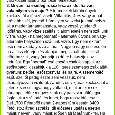
várakoztathatjuk a pontosan érkezőket.
8. Mi van, ha esetleg rossz lesz az idő, ha van
valamilyen vis major?
A természeti körülmények
kockázatát a túrázó viseli. Villámlás, 4-es vagy annál
erősebb szél, jégeső, bármilyen veszélyt jelentő helyzet,
pl. a meder járhatatlansága, vagy veszélyt jelentő
időjárás, vagy vízre szállási tilalom esetén nem szállunk
vízre, vagy, - ha megoldható - alternatív útvonalon vagy
alternatív helyszínen szállunk vízre. Egy nem extrém
eső nem akadályozza a túrát. Nagyon nagy eső esetén -
ha a friss előrejelzés alapján megcsinálható - kicsit
előrehozzuk, vagy (mondjuk) délre halasztjuk az
indulást. Egy "normál" eső esetén csak felkapjuk az
esőkabátot, kiszakítjuk a 110 literes szemetes zsák alját,
gyártunk belőle "esőszoknyát" és hajrá. A szemerkélő
esőt, szellőt pedig észre sem vesszük, nem
akadályozza a vízitúrát.
Az idő-, és vízjárás kockázatát a
jelentkezéssel ugyanúgy vállalod, mint amikor sok
hónappal előre megveszünk egy párizsi repülőjegyet,
foglaljuk a szállodát és lehet, hogy rossz idő lesz.
De! 1700 Ft/nap/fő (tehát 2-napos túra esetén 3400
Ft/fő, stb.) átregisztrálási díj előzetes utalása esetén
másik helyen, vagy másik időben túrát ajánlunk fel. Ha