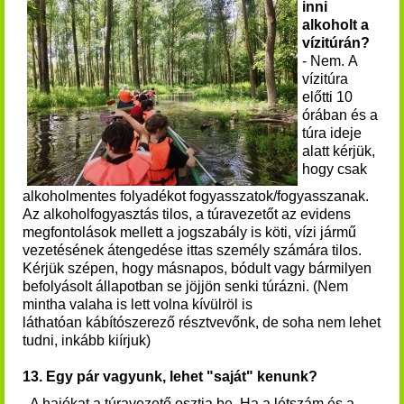
inni
alkoholt a
vízitúrán?
- Nem. A
vízitúra
előtti 10
órában és a
túra ideje
alatt kérjük,
hogy csak
alkoholmentes folyadékot fogyasszatok/fogyasszanak.
Az alkoholfogyasztás tilos, a túravezetőt az evidens
megfontolások mellett a jogszabály is köti, vízi jármű
vezetésének átengedése ittas személy számára tilos.
Kérjük szépen, hogy másnapos, bódult vagy bármilyen
befolyásolt állapotban se jöjjön senki túrázni. (Nem
mintha valaha is lett volna kívülröl is
láthatóan kábítószerező résztvevőnk, de soha nem lehet
tudni, inkább kiírjuk)
13. Egy pár vagyunk, lehet "saját" kenunk?
- A hajókat a túravezető osztja be. Ha a létszám és a