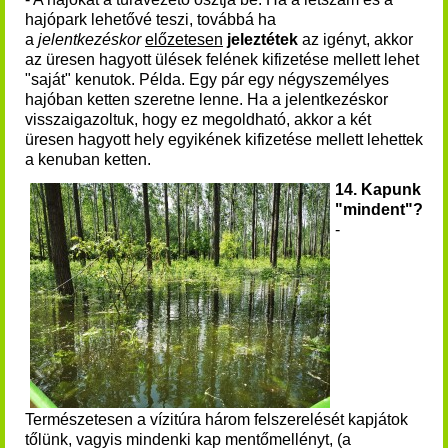
hajópark lehetővé teszi, továbbá ha
a
jelentkezéskor
előzetesen
jeleztétek
az igényt, akkor
az üresen hagyott ülések felének kifizetése mellett lehet
"saját" kenutok. Példa. Egy pár egy négyszemélyes
hajóban ketten szeretne lenne. Ha a jelentkezéskor
visszaigazoltuk, hogy ez megoldható, akkor a két
üresen hagyott hely egyikének kifizetése mellett lehettek
a kenuban ketten.
14. Kapunk
"mindent"?
-
Természetesen a vízitúra három felszerelését kapjátok
tőlünk, vagyis mindenki kap mentőmellényt, (a