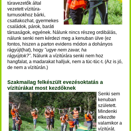
túravezetők által
vezetett
vízitúra-
turnusokhoz bárki,
csatlakozhat, gyermekes
c
saládok, párok, baráti
társaságok, egyének. Nálunk nincs részeg ordibálás,
nálunk senki nem kérdezi meg a kenuban ülve (ez
fontos, hiszen a parton evidens módon a dohányos
rágyújt(hat), hogy
"ugye nem zavar, ha
rágyújtok?".
Nálunk a vízitúrára senki nem hoz
hangfalat, a madarakat halljuk, nem a tüc-tüc-t. (Az is jó,
de nem a vízitúrán.)
Szakmailag felkészült evezésoktatás a
vízitúrákat most kezdőknek
Senki sem
kenuban
született.
Mindenki
elkezdte
valamikor a
vízitúrát.