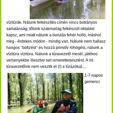
vízitúrák. Nálunk felkészítés címén nincs botrányos
sarlatánság, tőlünk szakmailag felkészült oktatást
kapsz, ami miatt nálunk a borulás fehér holló, máshol
meg - érdekes módon - mindig van.
Nálunk nem hallasz
hangos "böfizést" és hozzá primitív röhögést, nálunk a
vízitúra vízitúra. Nálunk a túravezető mesél, játékos
versenyekbe illesztve tart ismeretterjesztést. A mi
túravezetőink nem vesztik el (!) a túrázókat....
1-7-napos
gemenci