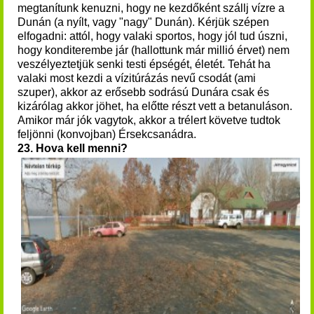
megtanítunk kenuzni, hogy ne kezdőként szállj vízre a
Dunán (a nyílt, vagy "nagy" Dunán). Kérjük szépen
elfogadni: attól, hogy valaki sportos, hogy jól tud úszni,
hogy konditerembe jár (hallottunk már millió érvet) nem
veszélyeztetjük senki testi épségét, életét. Tehát ha
valaki most kezdi a vízitúrázás nevű csodát (ami
szuper), akkor az erősebb sodrású Dunára csak és
kizárólag akkor jöhet, ha előtte részt vett a betanuláson.
Amikor már jók vagytok, akkor a trélert követve tudtok
feljönni (konvojban) Érsekcsanádra.
23. Hova kell menni?