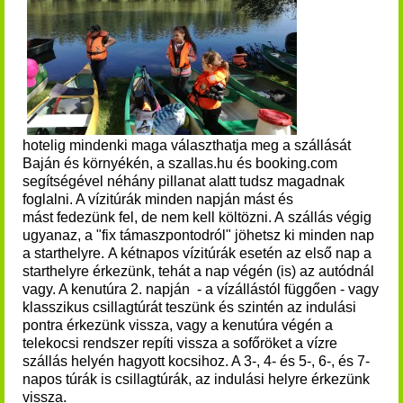
hotelig mindenki maga választhatja meg a szállását
Baján és környékén, a szallas.hu és booking.com
segítségével néhány pillanat alatt tudsz magadnak
foglalni. A vízitúrák minden napján mást és
mást fedezünk fel, de nem kell költözni. A szállás végig
ugyanaz, a "fix támaszpontodról" jöhetsz ki minden nap
a starthelyre.
A kétnapos vízitúrák esetén az első nap a
starthelyre érkezünk, tehát a nap végén (is) az autódnál
vagy. A kenutúra 2. napján - a vízállástól függően - vagy
klasszikus csillagtúrát teszünk és szintén az indulási
pontra érkezünk vissza, vagy a kenutúra végén a
telekocsi rendszer repíti vissza
a sofőröket a vízre
szállás helyén hagyott kocsihoz. A 3-, 4- és 5-, 6-, és 7-
napos túrák is csillagtúrák, az indulási helyre érkezünk
vissza.