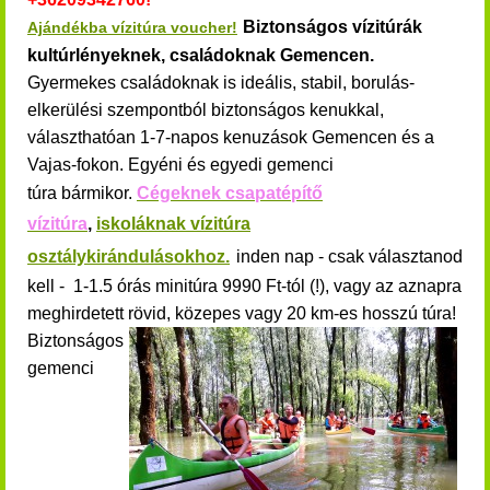
Biztonságos vízitúrák
Ajándékba vízitúra voucher!
kultúrlényeknek, családoknak Gemencen.
Gyermekes családoknak is ideális, stabil, borulás-
elkerülési szempontból biztonságos kenukkal,
választhatóan 1-7-napos kenuzások Gemencen és a
Vajas-fokon.
Egyéni és egyedi gemenci
túra bármikor.
Cégeknek csapatépítő
vízitúra
,
iskoláknak vízitúra
osztálykirándulásokhoz.
inden nap - csak választanod
kell - 1-1.5 órás minitúra 9990 Ft-tól (!), vagy az aznapra
meghirdetett rövid, közepes vagy 20 km-es hosszú túra!
Biztonságos
gemenci