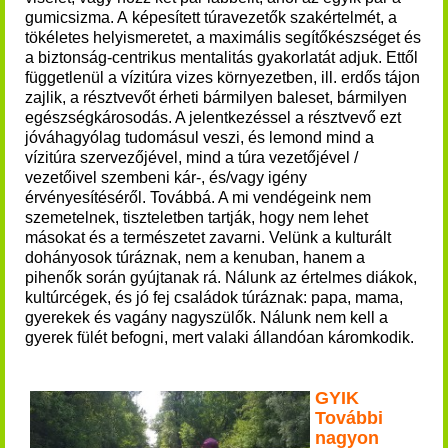
gumicsizma. A képesített túravezetők szakértelmét, a
tökéletes helyismeretet, a maximális segítőkészséget és
a biztonság-centrikus mentalitás gyakorlatát adjuk. Ettől
függetlenül a vízitúra vizes környezetben, ill. erdős tájon
zajlik, a résztvevőt érheti bármilyen baleset, bármilyen
egészségkárosodás. A jelentkezéssel a résztvevő ezt
jóváhagyólag tudomásul veszi, és lemond mind a
vízitúra szervezőjével, mind a túra vezetőjével /
vezetőivel szembeni kár-, és/vagy igény
érvényesítéséről. Továbbá. A mi vendégeink nem
szemetelnek, tiszteletben tartják, hogy nem lehet
másokat és a természetet zavarni. Velünk a kulturált
dohányosok túráznak, nem a kenuban, hanem a
pihenők során gyújtanak rá. Nálunk az értelmes diákok,
kultúrcégek, és jó fej családok túráznak: papa, mama,
gyerekek és vagány nagyszülők. Nálunk nem kell a
gyerek fülét befogni, mert valaki állandóan káromkodik.
GYIK
További
nagyon