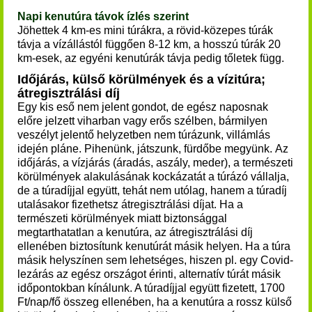
Napi kenutúra távok ízlés szerint
Jöhettek 4 km-es mini túrákra, a rövid-közepes túrák
távja a vízállástól függően 8-12 km, a hosszú túrák 20
km-esek, az egyéni kenutúrák távja pedig tőletek függ.
Időjárás, külső körülmények és a vízitúra;
átregisztrálási díj
Egy kis eső nem jelent gondot, de egész naposnak
előre jelzett viharban vagy erős szélben, bármilyen
veszélyt jelentő helyzetben nem túrázunk, villámlás
idején pláne. Pihenünk, játszunk, fürdőbe megyünk. Az
időjárás, a vízjárás (áradás, aszály, meder), a természeti
körülmények alakulásának kockázatát a túrázó vállalja,
de a túradíjjal együtt, tehát nem utólag, hanem a túradíj
utalásakor fizethetsz átregisztrálási díjat.
Ha a
természeti körülmények miatt biztonsággal
megtarthatatlan a kenutúra, az átregisztrálási díj
ellenében biztosítunk kenutúrát másik helyen. Ha a túra
másik helyszínen sem lehetséges, hiszen pl. egy Covid-
lezárás az egész országot érinti, alternatív túrát másik
időpontokban
kínálunk
. A túradíjjal együtt fizetett, 1700
Ft/nap/fő összeg ellenében, ha a kenutúra a rossz külső