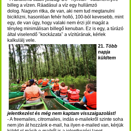
billeg a vízen. Ráadásul a víz egy hullámzó
dolog. Nagyon ritka, de van, aki nem tud megtanulni
biciklizni, hasonlóan fehér holló, 100-ból kevesebb, mint
egy, de van úgy, hogy valaki nem érzi jól magát a
tényleg minimálisan billegő kenuban. Ez is egy, a túrázó
által viselendő "kockázata" a vízitúrának, kérlek
kalkulálj vele.
21.
Több
napja
küldtem
jelentkezést és még nem kaptam visszaigazolást!
- A freemailes, citromailes, indás e-mailekről szinte soha
nem jön át hozzánk e-mail, ha ilyen e-mailed van, kérjük
küldd el másik e-mailről is a jelentkezési lapot.