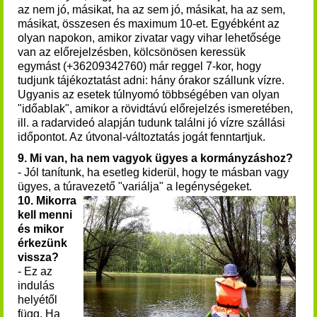
az nem jó, másikat, ha az sem jó, másikat, ha az sem,
másikat, összesen és maximum 10-et. Egyébként a
z
olyan napokon, amikor zivatar vagy vihar lehetősége
van az előrejelzésben, kölcsönösen keressük
egymást (+36209342760) már reggel 7-kor, hogy
tudjunk tájékoztatást adni: hány órakor szállunk vízre.
Ugyanis az esetek túlnyomó többségében van olyan
"időablak", amikor a rövidtávú előrejelzés ismeretében,
ill. a radarvideó alapján tudunk találni jó vízre szállási
időpontot. Az útvonal-változtatás jogát fenntartjuk.
9. Mi van, ha nem vagyok ügyes a kormányzáshoz?
- Jól tanítunk, ha esetleg kiderül, hogy te másban vagy
ügyes, a túravezető "variálja" a legénységeket.
10. Mikorra
kell menni
és mikor
érkezünk
vissza?
- Ez az
indulás
helyétől
függ. Ha