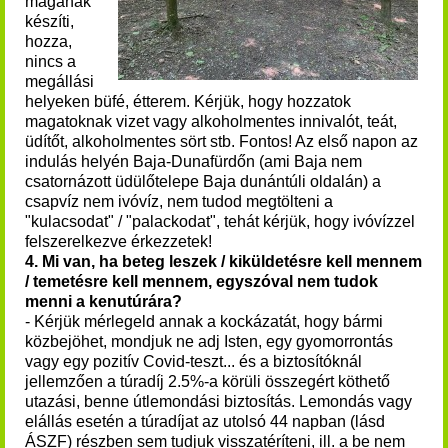
magának
készíti,
hozza,
nincs a
megállási
helyeken büfé, étterem. Kérjük, hogy hozzatok
magatoknak vizet vagy alkoholmentes innivalót, teát,
üdítőt, alkoholmentes sört stb. Fontos! Az első napon az
indulás helyén Baja-Dunafürdőn (ami Baja nem
csatornázott üdülőtelepe Baja dunántúli oldalán) a
csapvíz nem ivóvíz, nem tudod megtölteni a
"kulacsodat" / "palackodat", tehát kérjük, hogy ivóvízzel
felszerelkezve érkezzetek!
4.
Mi van, ha beteg leszek / kiküldetésre kell mennem
/ temetésre kell mennem, egyszóval nem tudok
menni a kenutúrára?
- Kérjük mérlegeld annak a kockázatát, hogy bármi
közbejöhet, mondjuk ne adj Isten, egy gyomorrontás
vagy egy pozitív Covid-teszt... és a biztosítóknál
jellemzően a túradíj 2.5%-a körüli összegért köthető
utazási, benne útlemondási biztosítás. Lemondás vagy
elállás esetén a túradíjat az utolsó 44 napban (lásd
ÁSZF) részben sem tudjuk visszatéríteni, ill. a be nem