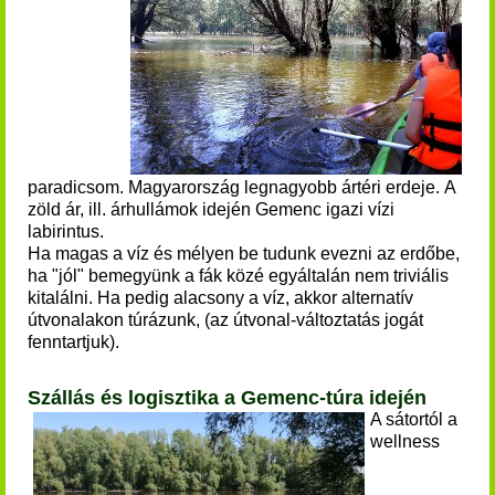
paradicsom.
Magyarország legnagyobb ártéri erdeje.
A
zöld ár, ill. árhullámok idején Gemenc igazi vízi
labirintus.
Ha magas a víz és mélyen be tudunk evezni az erdőbe,
ha "jól" bemegyünk a fák közé egyáltalán nem triviális
kitalálni. Ha pedig alacsony a víz, akkor alternatív
útvonalakon túrázunk, (az útvonal-változtatás jogát
fenntartjuk).
Szállás és logisztika a Gemenc-túra idején
A sátortól a
wellness