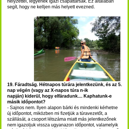
helyzettel, legyenek igazi csapattársak. Ez általában
segít, hogy ne kelljen más helyett evezned.
19.
Fáradtság. Hétnapos túrára jelentkezünk, és az 5.
nap végén
(vagy az X-napos túra n-ik
napján)
kiderül, hogy elfáradunk.... Kaphatunk-e
másik időpontot?
- Sajnos nem. Ilyen alapon bárki és mindenki kérhetne
új időpontot, miközben mi fizetjük a túravezetőt, a
szállását, a csoport létszáma miatt más jelentkezőnek
nem igazoljuk vissza ugyanazon időpontot, valamelyik