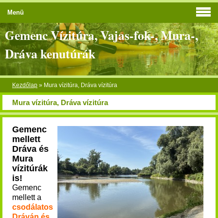
Menü
Gemenc Vízitúra, Vajas-fok-, Mura-,
Dráva kenutúrák
Kezdőlap
»
Mura vízitúra, Dráva vízitúra
Mura vízitúra, Dráva vízitúra
Gemenc
mellett
Dráva és
Mura
vízitúrák
is!
Gemenc
mellett a
csodálatos
Dráván és