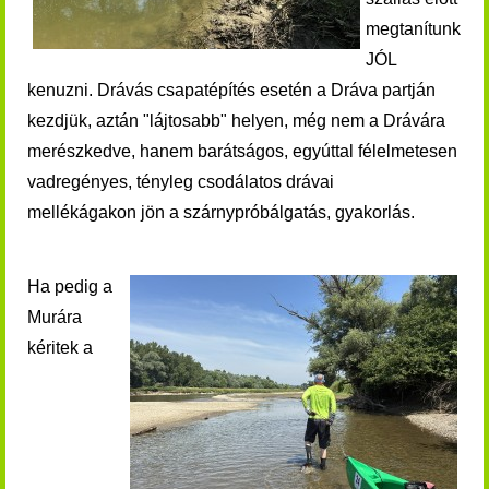
megtanítunk
JÓL
kenuzni. Drávás csapatépítés esetén a Dráva partján
kezdjük, aztán "lájtosabb" helyen, még nem a Drávára
merészkedve, hanem barátságos, egyúttal félelmetesen
vadregényes, tényleg csodálatos drávai
mellékágakon jön a szárnypróbálgatás, gyakorlás.
Ha pedig a
Murára
kéritek a