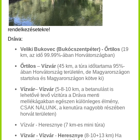
rendelkezésetekre!
Dráva:
Veliki Bukovec (Bukócszentpéter) - Őrtilos
(19
km, az idő 99.99%-ában Horvátországban)
Őrtilos
–
Vízvár
(45 km, a túra időtartama 95%-
ában Horvátország területén, de Magyarországon
startolva és Magyarországon kötve ki)
Vízvár
–
Vízvár
(5-8-10 km, a betanulást is
lehetővé tevő vízitúra a Dráva menti
mellékágakban egészen különleges élmény,
CSAK NÁLUNK, a kenutúra nagyobb részében
horvát területen)
Vízvár - Heresznye (7 km-es mini túra)
Vízvár - Vízvár
-
Heresznye
(8-10+13 km) Ha