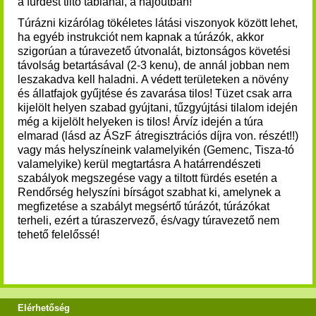
a fürdést tiltó táblánál, a hajóútban!
Túrázni kizárólag tökéletes látási viszonyok között lehet,
ha egyéb instrukciót nem kapnak a túrázók, akkor
szigorúan a túravezető útvonalát, biztonságos követési
távolság betartásával (2-3 kenu), de annál jobban nem
leszakadva kell haladni.
A védett területeken a növény
és állatfajok gyűjtése és zavarása tilos!
Tüzet csak arra
kijelölt helyen szabad gyújtani, tűzgyújtási tilalom idején
még a kijelölt helyeken is tilos!
Árvíz idején a túra
elmarad (lásd az ÁSzF átregisztrációs díjra von. részét!!)
vagy más helyszíneink valamelyikén (Gemenc, Tisza-tó
valamelyike) kerül megtartásra
A határrendészeti
szabályok megszegése vagy a tiltott fürdés esetén a
Rendőrség helyszíni bírságot szabhat ki, amelynek a
megfizetése a szabályt megsértő túrázót, túrázókat
terheli, ezért a túraszervező, és/vagy túravezető nem
tehető felelőssé!
Elérhetőség