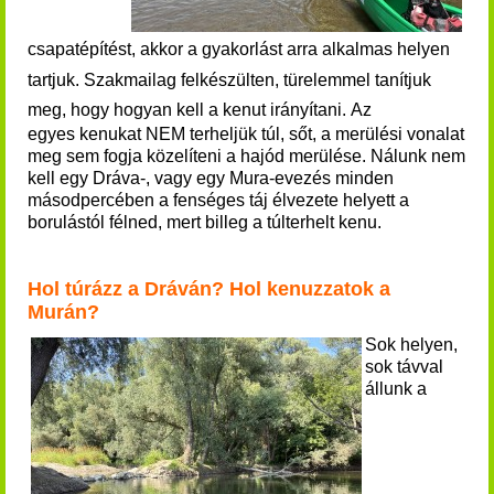
csapatépítést, akkor a gyakorlást arra alkalmas helyen
tartjuk.
Szakmailag felkészülten, türelemmel tanítjuk
meg, hogy hogyan kell a kenut irányítani.
Az
egyes kenukat NEM terheljük túl, sőt, a merülési vonalat
meg sem fogja közelíteni a hajód merülése. Nálunk nem
kell egy Dráva-, vagy egy Mura-evezés minden
másodpercében a fenséges táj élvezete helyett a
borulástól félned,
mert billeg a túlterhelt kenu.
Hol túrázz a Dráván? Hol kenuzzatok a
Murán?
Sok helyen,
sok távval
állunk a