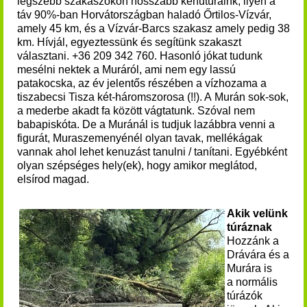
legszebb szakaszokon hosszabb kenutúráink, ilyen a
táv 90%-ban Horvátországban haladó Őrtilos-Vízvár,
amely 45 km, és a Vízvár-Barcs szakasz amely pedig 38
km. Hívjál, egyeztessünk és segítünk szakaszt
választani. +36 209 342 760. Hasonló jókat tudunk
mesélni nektek a Muráról, ami nem egy lassú
patakocska, az év jelentős részében a vízhozama a
tiszabecsi Tisza két-háromszorosa (!!). A Murán sok-sok,
a mederbe akadt fa között vágtatunk. Szóval nem
babapiskóta. De a Muránál is tudjuk lazábbra venni a
figurát, Muraszemenyénél olyan tavak, mellékágak
vannak ahol lehet kenuzást tanulni / tanítani. Egyébként
olyan szépséges hely(ek), hogy amikor meglátod,
elsírod magad.
Akik velünk
túráznak
Hozzánk a
Drávára és a
Murára is
a normális
túrázók