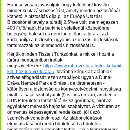
Hangsúlyosan javasoljuk, hogy feltétlenül kössön
mindenki utazási biztosítást, amely minden biztosítónál
köthető. A biztosítás díja pl. az Európa Utazási
Biztosítónál tavaly a túradíj 2.5%-a volt, (nem egészen
400 Ft/fő/nap). Ha bárkinek véletlenül közbejönne
betegség, baleset és nem tud eljönni a túrára, azt
kártalanítja a biztosító, ugyanis az utazási biztosítások
tartalmazzák az útlemondás biztosítását is.
Kérjük minden Tisztelt Túrázónkat, a mit kell hozni a
túrára menüpontban írottak
megszívlelésére:
https://www.raba-vizitura.hu/cikkek/mit-
kell-hozni-a-viziturara-/
, továbbá kérjük az alábbiak
szíves elfogadását, ezen szabályok ugyan a Duna-
Dráva Nemzeti Park előírásai, de történetesen -
különösen a biztonság és környezetvédelmi irányultság
miatt - a saját szabályaink (!) is, hiszen van, amiben a
DDNP területen tartott túráink szigorúbbak, mint az
egyébként mérvadó hajózási szabályzat.
A vízitúrán az
önmentés képességével rendelkező, jól úszó
személyek vehetnek részt.
Az alábbi előírások
elmulasztásából eredő büntetésért a büntetés
megfizetése azt a személyt terheli, aki a Nemzeti Park,