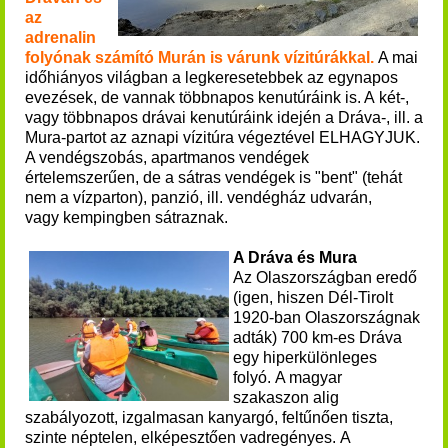
az
adrenalin
folyónak számító Murán is várunk vízitúrákkal.
A mai
időhiányos világban a legkeresetebbek az egynapos
evezések, de vannak többnapos kenutúráink is. A két-,
vagy többnapos drávai kenutúráink idején a Dráva-, ill. a
Mura-partot az aznapi vízitúra végeztével ELHAGYJUK.
A vendégszobás, apartmanos vendégek
értelemszerűen, de a sátras vendégek is "bent" (tehát
nem a vízparton), panzió, ill. vendégház udvarán,
vagy kempingben sátraznak.
A Dráva és Mura
Az Olaszországban eredő
(igen, hiszen Dél-Tirolt
1920-ban Olaszországnak
adták) 700 km-es Dráva
egy hiperkülönleges
folyó. A magyar
szakaszon alig
szabályozott, izgalmasan kanyargó, feltűnően tiszta,
szinte néptelen, elképesztően vadregényes. A