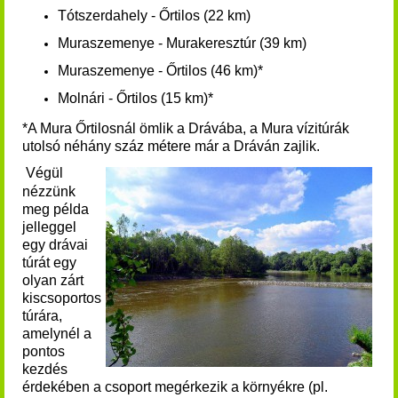
Tótszerdahely - Őrtilos (22 km)
Muraszemenye - Murakeresztúr (39 km)
Muraszemenye - Őrtilos (46 km)*
Molnári - Őrtilos (15 km)*
*A Mura Őrtilosnál ömlik a Drávába, a Mura vízitúrák
utolsó néhány száz métere már a Dráván zajlik.
Végül
nézzünk
meg példa
jelleggel
egy drávai
túrát egy
olyan zárt
kiscsoportos
túrára,
amelynél a
pontos
kezdés
érdekében a csoport megérkezik a környékre (pl.