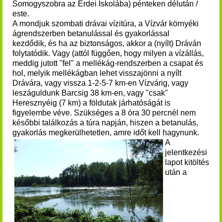
Somogyszobra az Erdei Iskolába) pénteken délután /
este.
A mondjuk szombati drávai vízitúra,
a Vízvár környéki
ágrendszerben betanulással és gyakorlással
kezdődik,
és ha az biztonságos, akkor a (nyílt) Dráván
folytatódik. Vagy (attól függően, hogy milyen a vízállás,
meddig jutott "fel" a mellékág-rendszerben a csapat és
hol, melyik mellékágban lehet visszajönni a nyílt
Drávára, vagy vissza 1-2-5-7 km-en Vízvárig, vagy
leszáguldunk Barcsig 38 km-en, vagy "csak"
Heresznyéig (7 km) a földutak járhatóságát is
figyelembe véve. Sz
ükséges a 8 óra 30 percnél nem
későbbi találkozás a túra napján, hiszen a betanulás,
gyakorlás megkerülhetetlen, amre időt kell hagynunk.
A
jelentkezési
lapot kitöltés
után a