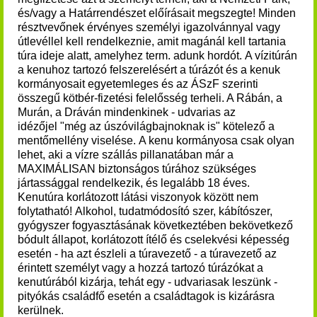
és/vagy a Határrendészet előírásait megszegte!
Minden
résztvevőnek érvényes személyi igazolvánnyal vagy
útlevéllel kell rendelkeznie, amit magánál kell tartania
túra ideje alatt, amelyhez term. adunk hordót.
A vízitúrán
a kenuhoz tartozó felszerelésért a túrázót és a kenuk
kormányosait egyetemleges és az ÁSzF szerinti
összegű kötbér-fizetési felelősség terheli. A Rábán, a
Murán, a
Dráván mindenkinek - udvarias az
idézőjel "még az úszóvilágbajnoknak is" kötelező a
mentőmellény viselése.
A kenu kormányosa csak olyan
lehet, aki a vízre szállás pillanatában már a
MAXIMÁLISAN biztonságos túrához szükséges
jártassággal rendelkezik, és legalább 18 éves.
Kenutúra
korlátozott látási viszonyok között nem
folytatható!
Alkohol, tudatmódosító szer, kábítószer,
gyógyszer fogyasztásának következtében bekövetkező
bódult állapot, korlátozott ítélő és cselekvési képesség
esetén - ha azt észleli a túravezető - a túravezető az
érintett személyt vagy a hozzá tartozó túrázókat a
kenutúrából kizárja, tehát egy - udvariasak leszünk -
pityókás családfő esetén a családtagok is kizárásra
kerülnek.