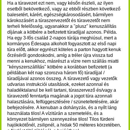
Ha a túravezet ezt nem, vagy későn észleli, az ilyen
esetből bekövetkező, vagy az ebből részben következő
balesetért, kárért, egészségkárosodásért, bármilyen
károkozásért a túraszervezetőt és túravezetőt nem
terheli felelősség, ugyanakkor a "plusz" kenuszállítás
díjának a kötbére a befizetett túradíjjal azonos. Példa.
Ha egy 3-fős család 2-napos túrája meghiúsul, mert a
kormányos Édesapa alkoholt fogyasztott az első napi
túra előtt, akkor egyrészt köteles a parton hagyott kenuk
őrzéséről gondoskodni, amíg a tréler újra vissza tud
menni a kenukhoz, másrészt a vízre nem szállás miatti
"kényszerszállítás" kötbére a korábban befizetett (a
példában két nap szorozva három fő) túradíjjal /
túradíjával azonos összeg.
A túravezető vagy vezetők
udvarias instrukciói utasítások, ezeket azonnal és
haladéktalanul be kell tartani, túraszervező és/vagy a
túravezető fenntartja magának a jogot túra azonnali
halasztására, felfüggesztésére / szüneteltetésére, akár
befejezésére.
A kenuban a dohányzás, és a nyílt láng
használata tilos! A vízitúrán
a szemetelés, és a
környezet bármilyen szennyezése tilos!
Tilos fürdeni
hajókikötőnél, zsilipnél, a hidak 50 méteres körzetében,