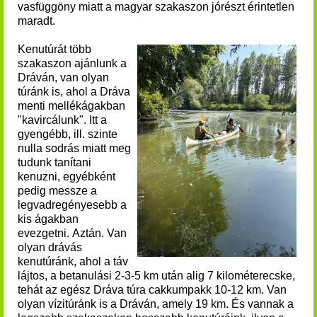
vasfüggöny miatt a magyar szakaszon jórészt érintetlen
maradt.
Kenutúrát több
szakaszon ajánlunk a
Dráván, van olyan
túránk is, ahol a Dráva
menti mellékágakban
"kavircálunk". Itt a
gyengébb, ill. szinte
nulla sodrás miatt meg
tudunk tanítani
kenuzni, egyébként
pedig messze a
legvadregényesebb a
kis ágakban
evezgetni. Aztán. Van
olyan drávás
kenutúránk, ahol a táv
lájtos, a betanulási 2-3-5 km után alig 7 kilométerecske,
tehát az egész Dráva túra cakkumpakk 10-12 km. Van
olyan vízitúránk is a Dráván, amely 19 km. És vannak a