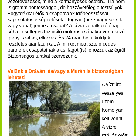
vezérevezősök, mind a kormányosok esetén... Ha nem
is gramm pontossággal, de hozzávetőleg a testsúlyok.
Fogyatékkal élők a csapatban? Időbeosztással
kapcsolatos elképzelések. Hogyan (busz vagy kocsik
vagy vonat) jönne a csapat?
A távra vonatkozó óhaj-
sóhaj, esetleges biztosító motoros csónakra vonatkozó
igény, szállás, étkezés. És 24 órán belül küldjük
részletes ajánlatunkat. A minket megtisztelő céges
partnerek csapatainak a csillagot (is) lehozzuk az égről.
Biztonságos túrákat szervezünk.
Velünk a Dráván, és/vagy a Murán is biztonságban
lehetsz!
A vízitúra
veszélyes
üzem.
Komolyan
kell venni.
A vízre
szállás előtt