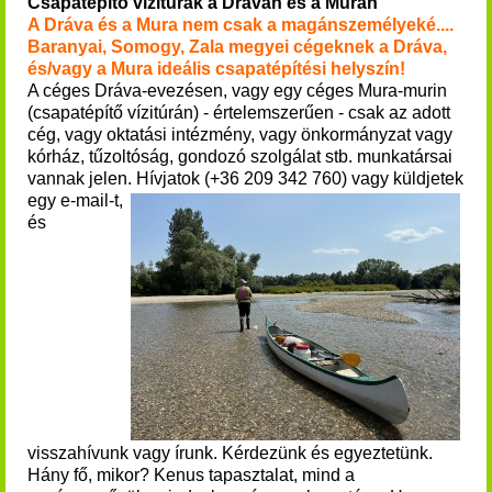
Csapatépítő vízitúrák a Dráván és a Murán
A Dráva és a Mura nem csak a magánszemélyeké....
Baranyai, Somogy, Zala megyei cégeknek a Dráva,
és/vagy a Mura ideális csapatépítési helyszín!
A céges Dráva-evezésen, vagy egy céges Mura-murin
(csapatépítő vízitúrán)
- értelemszerűen - csak az adott
cég, vagy oktatási intézmény, vagy önkormányzat vagy
kórház, tűzoltóság, gondozó szolgálat stb. munkatársai
vannak jelen.
Hívjatok (+36 209 342 760) vagy küldjetek
egy e-mail-t,
és
visszahívunk vagy írunk. Kérdezünk és egyeztetünk.
Hány fő, mikor? Kenus tapasztalat, mind a