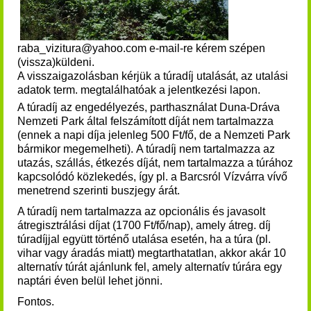
raba_vizitura@yahoo.com e-mail-re kérem szépen
(vissza)küldeni.
A visszaigazolásban kérjük
a túradíj
utalását, az utalási
adatok term. megtalálhatóak a
jelentkezési lapon
.
A túradíj az engedélyezés, parthasználat Duna-Dráva
Nemzeti Park által felszámított díját nem tartalmazza
(ennek a napi díja jelenleg 500 Ft/fő, de a Nemzeti Park
bármikor megemelheti).
A túradíj nem tartalmazza az
utazás, szállás, étkezés díját, nem tartalmazza a túrához
kapcsolódó közlekedés, így pl. a Barcsról Vízvárra vívő
menetrend szerinti buszjegy árát.
A túradíj nem tartalmazza az opcionális és javasolt
átregisztrálási díjat (1700 Ft/fő/nap), amely átreg. díj
túradíjjal együtt történő utalása esetén, ha a túra (pl.
vihar vagy áradás miatt) megtarthatatlan, akkor akár 10
alternatív túrát ajánlunk fel, amely alternatív túrára egy
naptári éven belül lehet jönni.
Fontos.