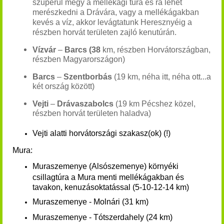
szuperül megy a mellékági túra és rá lehet
merészkedni a Drávára, vagy a mellékágakban
kevés a víz, akkor levágtatunk Heresznyéig a
részben horvát területen zajló kenutúrán.
Vízvár
–
Barcs (38
km, részben Horvátországban,
részben Magyarországon)
Barcs
–
Szentborbás
(19 km, néha itt, néha ott...a
két ország között)
Vejti
–
Drávaszabolcs
(19 km Pécshez közel,
részben horvát területen haladva)
Vejti alatti horvátországi szakasz(ok) (!)
Mura:
Muraszemenye (Alsószemenye) környéki
csillagtúra a Mura menti mellékágakban és
tavakon, kenuzásoktatással (5-10-12-14 km)
Muraszemenye - Molnári (31 km)
Muraszemenye - Tótszerdahely (24 km)