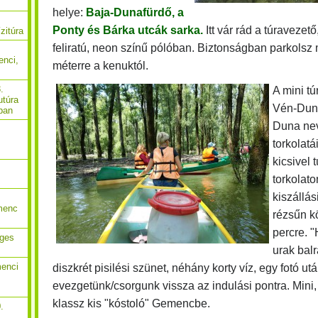
helye:
Baja-Dunafürdő, a
Ponty és Bárka utcák
sarka.
Itt vár rád a túravezet
zitúra
feliratú, neon színű pólóban. Biztonságban parkolsz
enci,
méterre a kenuktól.
.
A mini tú
utúra
Vén-Duna
ban
Duna ne
torkolat
kicsivel 
torkolat
kiszállás
menc
rézsűn kö
percre. 
eges
urak bal
menci
diszkrét pisilési szünet, néhány korty víz, egy fotó 
evezgetünk/csorgunk vissza az indulási pontra. Min
klassz kis "kóstoló" Gemencbe.
.