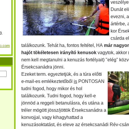
veszélyes
Dunát elő
evezni, 
ártérbe, 
kor Érs
0.
csárda el
találkozunk. Tehát ha, fontos feltétel, HA
már nagyon
o.com
hajót tökéletesen irányító kenusok
vagytok, akkor 
nem kell megtanulni a kenuzás fortélyait) "elég" közv
Érsekcsanádra jönni.
Ezeket term. egyeztetjük, és a túra előtti
e-mail-es emlékeztetőből
is
PONTOSAN
tudni fogod, hogy mikor és hol
találkozunk. Tudni fogod, hogy kell-e
jönnöd a reggeli betanulásra, és utána a
tréler mögött jössz/jöttök Érsekcsanádra a
konvojjal, vagy kihagyhattad a
kenuzásoktatást, és eleve az érsekcsanádi Rév-csárd