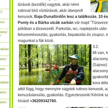
túrások (kezdők) vagytok, akár némi
rutinnal bíró vízitúrások, akár überprofi
27.
kenusok,
Baja-Dunafürdőn lesz a találkozás. 10 é
enci
Ponty és a Bárka utcák sarkán
vár majd "Túravezető
pólóban a túravezető. Parkolás, wc, naptejezés után
menci
felszerelésosztás, gyakorlás, bepakolás és zsupsz, m
2-
magunkat a fák közé.
3.2.
hatóan
Mi van, h
alacson
menci
(Sajnos)
menc
alacsony 
gyakoribb
hatóan
kora dél
attól függ, hogy mennyire vagytok rutinos kenusok, 
menci
kenuzástanulás, gyakorlás. Egyeztessünk! Kérünk s
hívást!
+36209342760.
menci