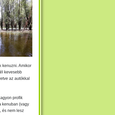
k kenuzni. Amikor
inél kevesebb
vetve az autókkal
agyon profik
a kenuban (vagy
), és nem lesz