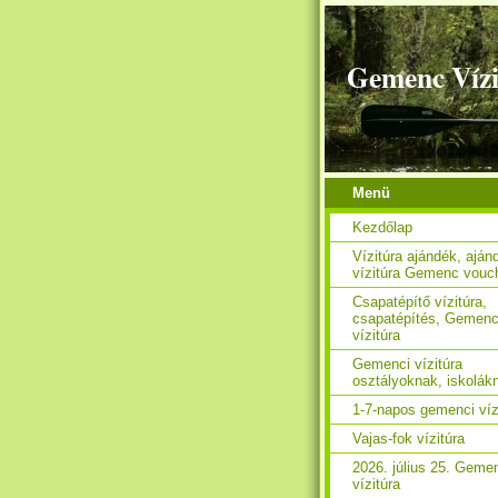
Gemenc Vízi
Menü
Kezdőlap
Vízitúra ajándék, aján
vízitúra Gemenc vouc
Csapatépítő vízitúra,
csapatépítés, Gemen
vízitúra
Gemenci vízitúra
osztályoknak, iskolák
1-7-napos gemenci víz
Vajas-fok vízitúra
2026. július 25. Geme
vízitúra