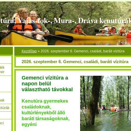
túra, Vajas-fok-, Mura-, Dráva kenutúrá
Kezdőlap
»
2026. szeptember 6. Gemenci, családi, baráti vízitúra
2026. szeptember 6. Gemenci, családi, baráti vízitúra
dék
her
Gemenci vízitúra a
napon belül
c
választható távokkal
nak
Kenutúra gyermekes
családoknak,
itúrák
kultúrlényekből álló
baráti társaságoknak,
nci
egyéni