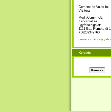
Gemenc és Vajas-fok
Vízitúra
MediaComm Kft.
Kapcsolat és
ügyfélszolgálat:
1121 Bp., Remete út 1
+36209342760
gemencvizitura@yaho
Keresés