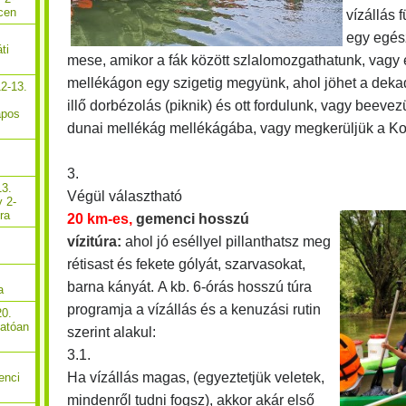
cen
vízállás
egy egés
ti
mese, amikor a fák között szlalomozgathatunk, vagy
mellékágon egy szigetig megyünk, ahol jöhet a dek
2-13.
illő dorbézolás (piknik) és ott fordulunk, vagy beeve
apos
dunai mellékág mellékágába, vagy megkerüljük a Ko
3.
13.
Végül választható
y 2-
ra
20 km-es,
gemenci hosszú
vízitúra:
ahol jó eséllyel pillanthatsz meg
rétisast és fekete gólyát, szarvasokat,
barna kányát.
A kb. 6-órás hosszú túra
a
programja a vízállás és a kenuzási rutin
20.
hatóan
szerint alakul:
3.1.
Ha vízállás magas, (egyeztetjük veletek,
enci
mindenről tudni fogsz), akkor akár első