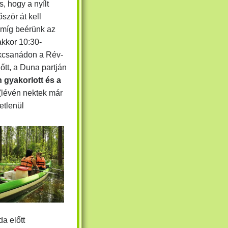
, hogy a nyílt
ször át kell
amíg beérünk az
akkor 10:30-
ekcsanádon
a Rév-
őtt,
a Duna partján
 gyakorlott és a
(lévén nektek már
etlenül
a előtt