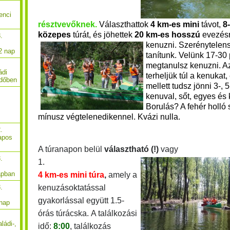
enci
résztvevőknek
.
Választhattok
4 km-es mini
távot,
8
közepes
túrát, és jöhettek
20 km-es hosszú
evezésr
.
kenuzni.
Szerénytelensé
2 nap
tanítunk. Velünk 17-30 
me
gtanulsz kenuzni. 
ádi
terheljük túl a kenukat,
rdőben
mellett tudsz jönni 3-, 5
kenuv
al, sőt, egyes és 
Borulás? A fehér holló
mínusz végtelenedikennel. Kvázi nulla.
.
apos
A túranapon belül
választható (!)
vagy
.
1.
apban
4 km-es mini túra
,
amely a
kenuzásoktatással
.
gyakorlással együtt 1.5-
 nap
órás túrácska.
A találkozási
ládi-,
idő:
8:00
, találkozás