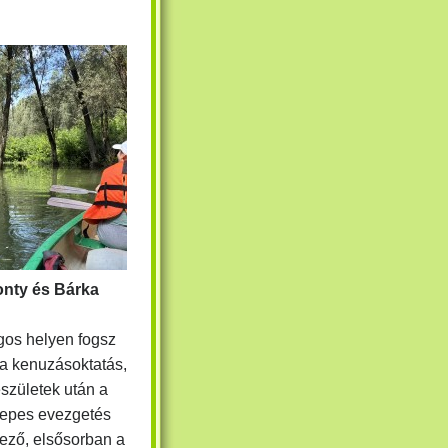
onty és Bárka
gos helyen fogsz
 a kenuzásoktatás,
születek után a
zepes evezgetés
yező, elsősorban a