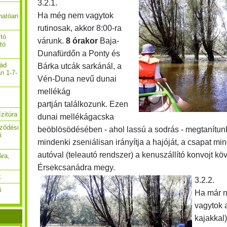
3.2.1.
Ha még nem vagytok
hatóan
rutinosak, akkor 8:00-ra
ító
várunk.
8 órakor
Baja-
ító
Dunafürdőn a Ponty és
nád
Bárka utcák sarkánál, a
n 1-7-
Vén-Duna nevű dunai
mellékág
partján találkozunk. Ezen
zitúra
dunai mellékágacska
rződési
beöblösödésében - ahol lassú a sodrás - megtanítun
i
mindenki zseniálisan irányítja a hajóját, a csapat m
autóval (teleautó rendszer) a kenuszállító konvojt kö
ára,
Érsekcsanádra megy.
k
3.2.2.
i
Ha már n
vagytok 
kajakkal