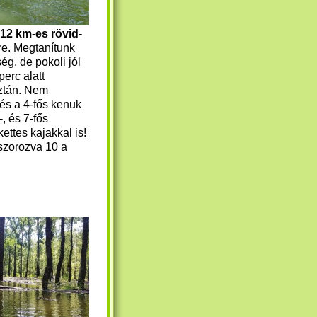
-12 km-es rövid-
e. Megtanítunk
g, de pokoli jól
perc alatt
Aztán. Nem
 és a 4-fős kenuk
-, és 7-fős
kettes kajakkal is!
 szorozva 10 a