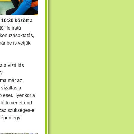
s 10:30 között
a
" feliratú
 kenuzásoktatás,
ár be is vetjük
a a vízállás
y?
 ma már az
vízállás a
 eset. Ilyenkor a
előtti menetrend
azaz szükséges-e
zépen egy