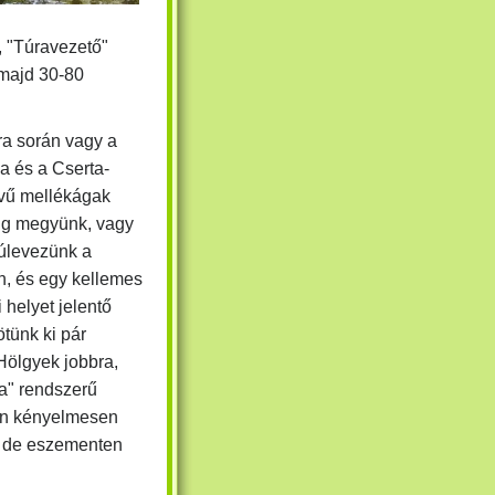
ő, "Túravezető"
 majd 30-80
ra során vagy a
 és a Cserta-
vű mellékágak
áig megyünk, vagy
túlevezünk a
on, és egy kellemes
i helyet jelentő
tünk ki pár
"Hölgyek jobbra,
ra" rendszerű
után kényelmesen
i, de eszementen