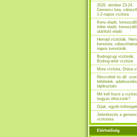
2026. október 23-24.
Gemenci túra, választ
1-2-napos vízitúra
Kenu eladó, kenuszáll
tréler eladó, kenuszáll
utánfutó eladó
Hernád vízitúrák, Her
kenutúra; választhatóa
napos kenutúrák
Bodrogzugi vízitúrák,
Bodrog-ártér vízitúra
Mura vízitúra, Dráva ví
Részvételi és ált. sze
feltételek, adatkezelés
tájékoztató
Mit kell hozni a vízitúr
hogyan öltözzünk?
Díjak, egyéb költsége
Jelentkezés a gemenc
vízitúrára
Elérhetőség