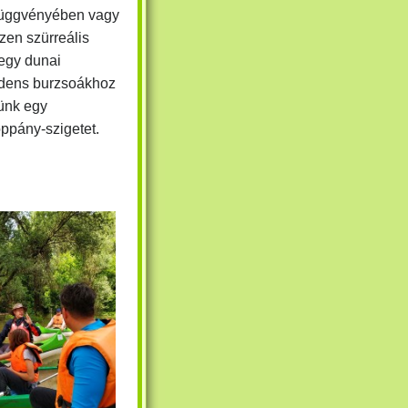
 függvényében vagy
zen szürreális
 egy dunai
adens burzsoákhoz
zünk egy
ppány-szigetet.