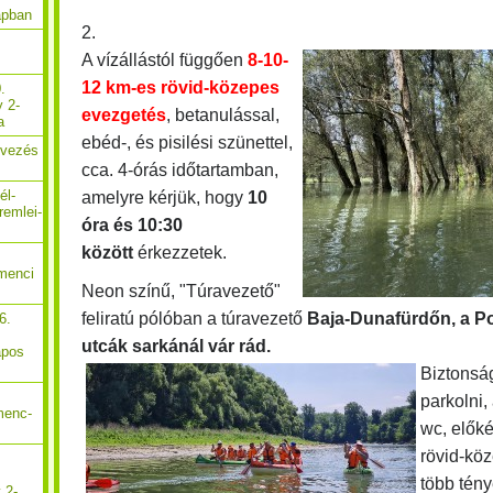
apban
2.
A vízállástól függően
8-10-
12 km-es rövid-közepes
.
y 2-
evezgetés
, betanulással,
a
ebéd-, és pisilési szünettel,
Evezés
cca. 4-órás időtartamban,
él-
amelyre kérjük, hogy
10
remlei-
óra és 10:30
között
érkezzetek.
menci
Neon színű, "Túravezető"
feliratú pólóban a túravezető
Baja-Dunafürdőn, a P
6.
utcák sarkánál vár rád.
apos
Biztonsá
parkolni,
menc-
wc, előké
rövid-kö
több tén
 2-