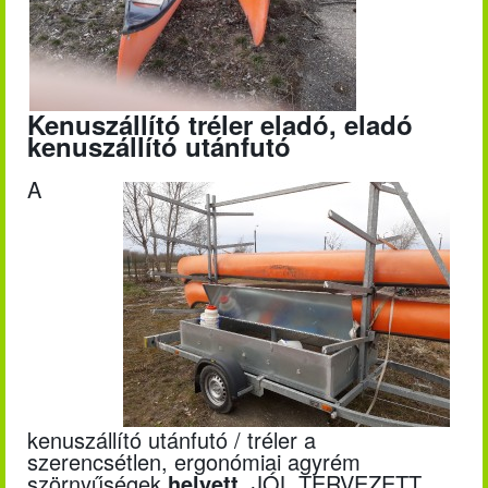
Kenuszállító tréler eladó, eladó
kenuszállító utánfutó
A
kenuszállító utánfutó / tréler a
szerencsétlen, ergonómiai agyrém
szörnyűségek
helyett
, JÓL TERVEZETT,