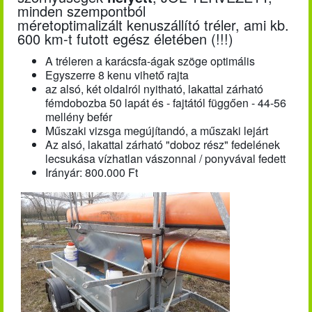
minden szempontból
méretoptimalizált kenuszállító tréler, ami kb.
600 km-t futott egész életében (!!!)
A tréleren a karácsfa-ágak szöge optimális
Egyszerre 8 kenu vihető rajta
az alsó, két oldalról nyitható, lakattal zárható
fémdobozba 50 lapát és - fajtától függően - 44-56
mellény befér
Műszaki vizsga megújítandó, a műszaki lejárt
Az alsó, lakattal zárható "doboz rész" fedelének
lecsukása vízhatlan vászonnal / ponyvával fedett
Irányár: 800.000 Ft