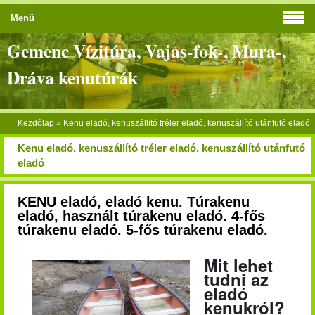
Menü
Gemenc Vízitúra, Vajas-fok-, Mura-,
Dráva kenutúrák
Kezdőlap
»
Kenu eladó, kenuszállító tréler eladó, kenuszállító utánfutó eladó
Kenu eladó, kenuszállító tréler eladó, kenuszállító utánfutó
eladó
KENU eladó, eladó kenu. Túrakenu
eladó, használt túrakenu eladó. 4-fős
túrakenu eladó. 5-fős túrakenu eladó.
Mit lehet
tudni az
eladó
kenukról?