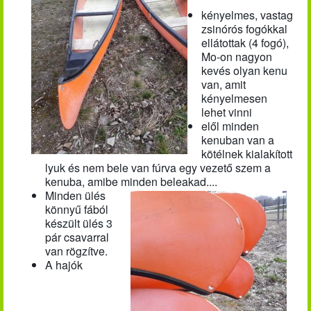
kényelmes, vastag
zsinórós fogókkal
ellátottak (4 fogó),
Mo-on nagyon
kevés olyan kenu
van, amit
kényelmesen
lehet vinni
elől minden
kenuban van a
kötélnek kialakított
lyuk és nem bele van fúrva egy vezető szem a
kenuba, amibe minden beleakad....
Minden ülés
könnyű fából
készült ülés 3
pár csavarral
van rögzítve.
A hajók