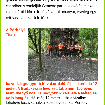
gémeit, fekete gólyáit.
Egy kis szerencsével 50 méterről
csendben szemléljük Gemenc partra lejövő és minket
csak időről időre ellenőrző vadállományát, esetleg egy
réti sas is elszáll felettünk.
A Pörbölyi
Titán
hazánk legnagyobb törzskerületű fája, a kerülete 12
méter. A Budakeszin lévő két, több mint 100 éves
mamutfenyő közül a nagyobbik kerülete 6 méter, és
az is letaglóz.
Hát még 12 méter.... Ha a vízállás
lehetővé teszi, kenukkal közel evezünk a Pörbölyi