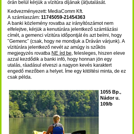
órán belül kérjük a vízitúra díjának (át)utalását
.
Kedvezményezett: MediaComm Kft.
A számlaszám:
11745059-21454363
A banki közlemény rovatba az irányítószámot nem
elfelejtve, kérjük a kenutúrára jelentkező számlázási
címét, a gemenci vízitúra időpontját és azt beírni, hogy
"Gemenc" (csak, hogy ne mondjuk a Dráván várjunk). A
vízitúrára jelentkező nevét az amúgy is szűkös
megjegyzés rovatba
NE írd be
, felesleges, hiszen eleve
azzal kezdődik a banki infó, hogy honnan jön egy
utalás, ráadásul elveszi a nagyon kevés karaktert
engedő mezőben a helyet. Íme egy kitöltési minta, de ez
csak példa.
1055 Bp.,
Nádor u.
109/b