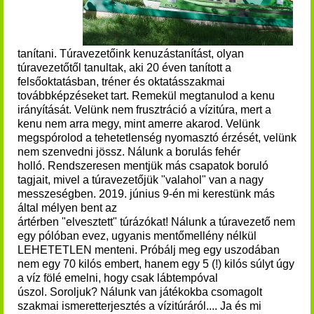
tanítani.
Túravezetőink kenuzástanítást, olyan
túravezetőtől tanultak, aki 20 éven tanított a
felsőoktatásban, tréner és oktatásszakmai
továbbképzéseket tart.
Remekül megtanulod a kenu
irányítását. Velünk nem frusztráció a vízitúra, mert a
kenu nem arra megy, mint amerre akarod.
Velünk
megspórolod a tehetetlenség nyomasztó érzését, velünk
nem szenvedni jössz.
Nálunk a borulás fehér
holló.
Rendszeresen mentjük más csapatok boruló
tagjait, mivel a túravezetőjük "valahol" van a nagy
messzeségben.
2019. június 9-én mi kerestünk más
által mélyen bent az
ártérben "elvesztett" túrázókat!
Nálunk a túravezető nem
egy pólóban evez, ugyanis mentőmellény nélkül
LEHETETLEN menteni.
Próbálj meg egy uszodában
nem egy 70 kilós embert, hanem egy 5 (!) kilós súlyt úgy
a víz fölé emelni, hogy csak lábtempóval
úszol.
Soroljuk? Nálunk van játékokba csomagolt
szakmai ismeretterjesztés a vízitúráról.... Ja és mi