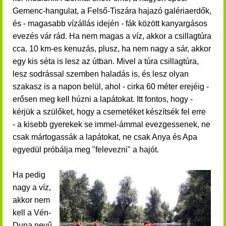
Gemenc-hangulat, a Felső-Tiszára hajazó galériaerdők,
és - magasabb vízállás idején - fák között kanyargásos
evezés vár rád.
Ha nem magas a víz, akkor a csillagtúra
cca. 10 km-es kenuzás, plusz, ha nem nagy a sár, akkor
egy kis séta is lesz az útban. Mivel a túra csillagtúra,
lesz sodrással szemben haladás is, és lesz olyan
szakasz is a napon belül, ahol - cirka 60 méter erejéig -
erősen meg kell húzni a lapátokat. Itt fontos, hogy -
kérjük a szülőket, hogy a csemetéket készítsék fel erre
- a kisebb gyerekek se immel-ámmal evezgessenek, ne
csak mártogassák a lapátokat, ne csak Anya és Apa
egyedül próbálja meg "felevezni" a hajót.
Ha pedig
nagy a víz,
akkor nem
kell a Vén-
Duna nevű