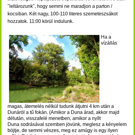
"leltározunk", hogy semmi ne maradjon a parton /
kocsiban.
Két nagy, 100-110 literes szemeteszsákot
hozzatok.
11:00 körül indulunk.
Ha a
vízállás
magas, átemelés nélkül tudunk átjutni 4 km után a
Dunáról a tű fokán. (Amikor a Duna árad, akkor majd
délután, visszafelé menetben, amikor a nyílt
Duna sodrásával szemben jövünk, meglesz a kényelem
böjtje, de semmi vészes, meg ez amúgy is egy ilyen