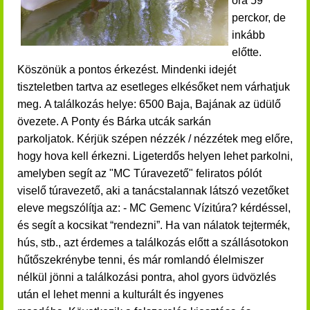
óra 59
perckor, de
inkább
előtte.
Köszönük a pontos érkezést. Mindenki idejét
tiszteletben tartva az esetleges elkésőket nem várhatjuk
meg. A találkozás helye: 6500 Baja, Bajának az üdülő
övezete. A Ponty és Bárka utcák sarkán
parkoljatok. Kérjük szépen nézzék / nézzétek meg előre,
hogy hova kell érkezni. Ligeterdős helyen lehet parkolni,
amelyben segít az "MC Túravezető" feliratos pólót
viselő túravezető, aki a tanácstalannak látszó vezetőket
eleve megszólítja az: - MC Gemenc Vízitúra? kérdéssel,
és segít a kocsikat “rendezni”. Ha van nálatok tejtermék,
hús, stb., azt érdemes a találkozás előtt a szállásotokon
hűtőszekrénybe tenni, és már romlandó élelmiszer
nélkül jönni a találkozási pontra, ahol gyors üdvözlés
után el lehet menni a kulturált és ingyenes