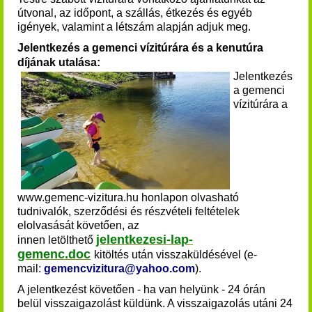
útvonal, az időpont, a szállás, étkezés és egyéb
igények, valamint a létszám alapján adjuk meg.
Jelentkezés a gemenci vízitúrára és a kenutúra
díjának utalása:
Jelentkezés
a
gemenci
vízitúrára
a
www.gemenc-vizitura.hu honlapon olvasható
tudnivalók, szerződési és részvételi feltételek
elolvasását követően, az
jelentkezesi-lap-
innen
letölthető
gemenc.doc
kitöltés után visszaküldésével (e-
mail:
gemencvizitura@yahoo.com
).
A jelentkezést követően - ha van helyünk - 24 órán
belül visszaigazolást küldünk. A visszaigazolás utáni 24