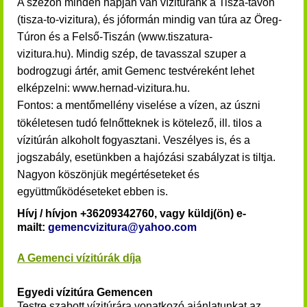
A szezon minden napján van vízitúránk a Tisza-tavon
(tisza-to-vizitura), és jóformán mindig van túra az Öreg-
Túron és a Felső-Tiszán (www.tiszatura-
vizitura.hu)
.
Mindig szép, de tavasszal szuper a
bodrogzugi ártér, amit Gemenc testvéreként lehet
elképzelni: www.hernad-vizitura.hu.
Fontos: a mentőmellény viselése a vízen, az úszni
tökéletesen tudó felnőtteknek is kötelező, ill. tilos a
vízitúrán alkoholt fogyasztani. Veszélyes is, és a
jogszabály, esetünkben a hajózási szabályzat is tiltja.
Nagyon köszönjük megértéseteket és
együttműködéseteket ebben is.
Hívj / hívjon +36209342760, vagy küldj(ön) e-
mailt:
gemencvizitura@yahoo.com
A Gemenci vízitúrák díja
Egyedi vízitúra Gemencen
Testre szabott vízitúrára vonatkozó ajánlatunkat az