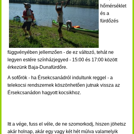
hőmérséklet
és a
fürdőzés
függvényében jellemzően - de ez változó, tehát ne
legyen estére színházjegyed - 15:00 és 17:00 között
érkezünk Baja-Dunafürdőre.
A sofőrök
- ha Érsekcsanádról indultunk reggel - a
telekocsi rendszernek köszönhetően jutnak vissza
az
Érsekcsanádon hagyott kocsikhoz.
Itt a vége, fuss el véle, de ne szomorkodj, hiszen jöhetsz
akár holnap, akár egy vagy két hét múlva valamelyik