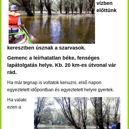
vízben
előttünk
keresztben úsznak a szarvasok.
Gemenc a leírhatatlan béke, fenséges
lapátolgatás helye. Kb. 20 km-es útvonal vár
rád.
Ha már tegnap is voltatok kenuzni, első napon
egyeztetett időpontban és egyeztetett helyre gyertek.
Ha valaki
ezen a