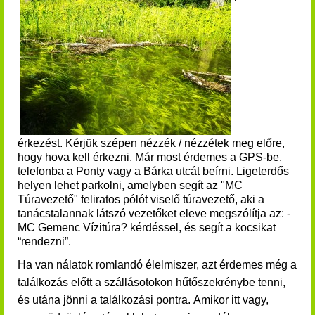
érkezést. Kérjük szépen nézzék / nézzétek meg előre,
hogy hova kell érkezni. Már most érdemes a GPS-be,
telefonba a Ponty vagy a Bárka utcát beírni. Ligeterdős
helyen lehet parkolni, amelyben segít az "MC
Túravezető" feliratos pólót viselő túravezető, aki a
tanácstalannak látszó vezetőket eleve megszólítja az: -
MC Gemenc Vízitúra? kérdéssel, és segít a kocsikat
“rendezni”.
Ha van nálatok romlandó élelmiszer, azt érdemes még a
találkozás előtt a szállásotokon hűtőszekrénybe tenni,
és utána jönni a találkozási pontra. Amikor itt vagy,