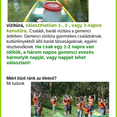
vízitúra,
választhatóan 1-, 2-, vagy 3-napos
kenutúra.
Családi, baráti vízitúra a gemenci
ártérben.
Gemenci vízitúra gyermekes családoknak,
kultúrlényekből álló baráti társaságoknak, egyéni
Ha csak egy 1-2 napra van
résztvevőknek
.
időtök, a három napos gemenci evezés
bármelyik napját, vagy napjait lehet
választani!
Miért bízd ránk az életed?
Mi tudunk