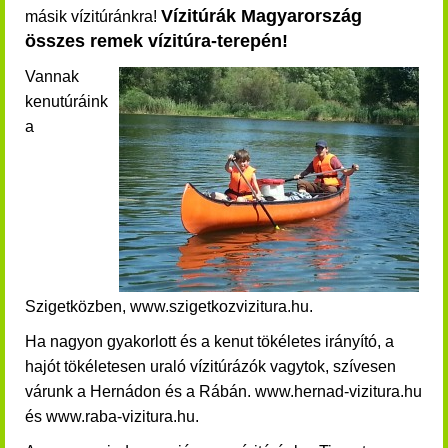
Vízitúrák Magyarország
másik vízitúránkra!
összes remek vízitúra-terepén!
Vannak
kenutúráink
a
Szigetközben, www.szigetkozvizitura.hu.
Ha nagyon gyakorlott és a kenut tökéletes irányító, a
hajót tökéletesen uraló vízitúrázók vagytok, szívesen
várunk a Hernádon és a Rábán. www.hernad-vizitura.hu
és www.raba-vizitura.hu.