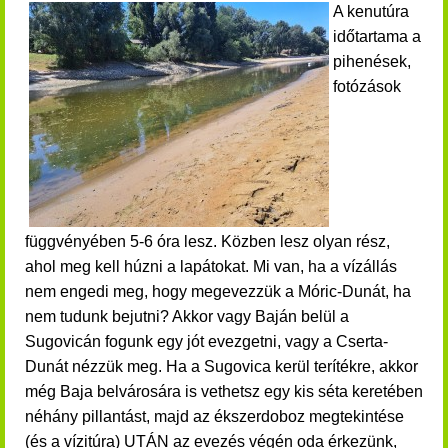
A kenutúra
időtartama a
pihenések,
fotózások
függvényében 5-6 óra lesz. Közben lesz olyan rész,
ahol meg kell húzni a lapátokat. Mi van, ha a vízállás
nem engedi meg, hogy megevezzük a Móric-Dunát, ha
nem tudunk bejutni? Akkor vagy Baján belül a
Sugovicán fogunk egy jót evezgetni, vagy a Cserta-
Dunát nézzük meg. Ha a Sugovica kerül terítékre, akkor
még Baja belvárosára is vethetsz egy kis séta keretében
néhány pillantást, majd az ékszerdoboz megtekintése
(és a vízitúra) UTÁN
az evezés végén oda érkezünk,