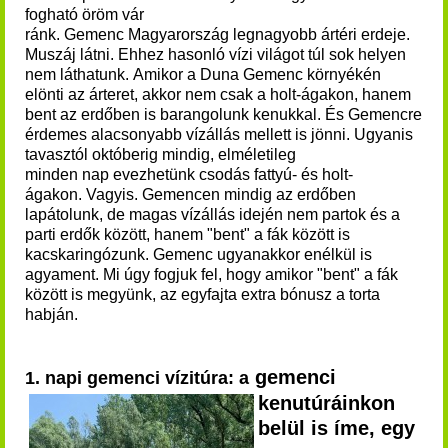
fogható
öröm vár
ránk. Gemenc Magyarország legnagyobb ártéri erdeje.
Muszáj látni. Ehhez hasonló vízi világot túl sok helyen
nem láthatunk. Amikor a Duna Gemenc környékén
elönti az árteret, akkor nem csak a holt-ágakon, hanem
bent az erdőben is barangolunk kenukkal. És Gemencre
érdemes alacsonyabb vízállás mellett is jönni. Ugyanis
t
avasztól októberig mindig, elméletileg
minden nap evezhetünk csodás fattyú- és holt-
ágakon.
Vagyis. Gemencen mindig az erdőben
lapátolunk, de magas vízállás idején nem partok és a
parti erdők között, hanem "bent" a fák között is
kacskaringózunk.
Gemenc ugyanakkor enélkül is
agyament.
Mi úgy fogjuk fel, hogy amikor "bent" a fák
között is megyünk, az egyfajta extra bónusz a torta
habján.
gemenci
1. napi gemenci vízitúra
: a
kenutúráinkon
belül is íme, egy