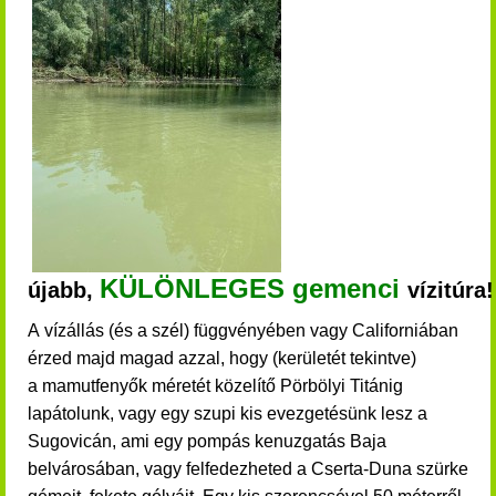
KÜLÖNLEGES gemenci
újabb,
vízitúra
A vízállás (és a szél) függvényében vagy Californiában
érzed majd magad azzal, hogy (kerületét tekintve)
a mamutfenyők méretét közelítő Pörbölyi Titánig
lapátolunk, vagy egy szupi kis evezgetésünk lesz a
Sugovicán, ami egy pompás kenuzgatás Baja
belvárosában, vagy felfedezheted a Cserta-Duna szürke