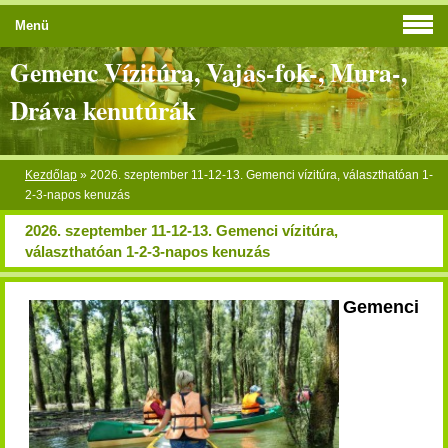
Menü
Gemenc Vízitúra, Vajas-fok-, Mura-,
Dráva kenutúrák
Kezdőlap
»
2026. szeptember 11-12-13. Gemenci vízitúra, választhatóan 1-
2-3-napos kenuzás
2026. szeptember 11-12-13. Gemenci vízitúra,
választhatóan 1-2-3-napos kenuzás
Gemenci