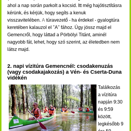
ahol a nap során parkolt a kocsid. Itt még hajótisztításra
kérünk, és kérjük, hogy segíts a kenuk
visszavitelében.
A
túravezető - ha érdekel - gyalogtúra
keretében kalauzol el "A" fához. Úgy jössz majd el
Gemencről, hogy láttad a Pörbölyi Titánt, aminél
nagyobb fát, lehet, hogy szó szerint, az életedben nem
látsz majd.
2. napi vízitúra Gemencnél: csodakenuzás
(vagy csodakajakozás) a Vén- és Cserta-Duna
vidékén
Találkozás
a vízitúra
napján 9:30
és 9:59
között,
legkésőbb 9