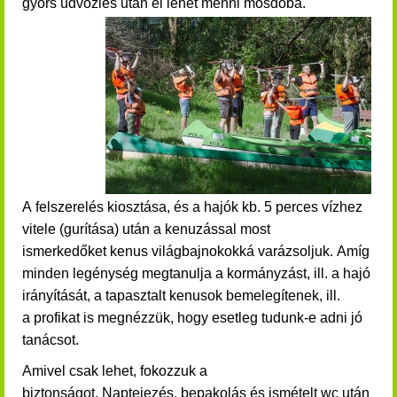
gyors üdvözlés után el lehet menni mosdóba.
A felszerelés kiosztása, és a hajók kb. 5 perces vízhez
vitele (gurítása) után a
kenuzással most
ismerkedőket
kenus világbajnokokká varázsoljuk.
Amíg
minden legénység megtanulja a kormányzást, ill. a hajó
irányítását, a tapasztalt kenusok bemelegítenek, ill.
a profikat is megnézzük, hogy esetleg tudunk-e adni jó
tanácsot.
Amivel csak lehet, fokozzuk a
biztonságot.
Naptejezés, bepakolás és ismételt wc után