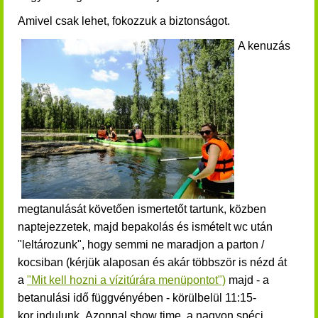
Amivel csak lehet, fokozzuk a biztonságot.
A kenuzás
megtanulását követően ismertetőt tartunk, közben
naptejezzetek, majd bepakolás és ismételt wc után
"leltározunk", hogy semmi ne maradjon a parton /
kocsiban (k
érjük alaposan és akár többször is nézd át
a
"Mit kell hozni a vízitúrára menüpontot")
majd - a
betanulási idő függvényében - körülbelül 11:15-
kor indulunk.
Azonnal show time, a nagyon spéci