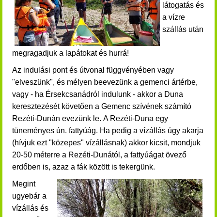
látogatás és
a vízre
szállás után
megragadjuk a lapátokat és hurrá!
Az indulási pont és útvonal függvényében vagy
"elveszünk", és mélyen beevezünk a gemenci ártérbe,
vagy - ha Érsekcsanádról indulunk - akkor a Duna
keresztezését követően a Gemenc szívének számító
Rezéti-Dunán evezünk le.
A Rezéti-Duna egy
tüneményes ún. fattyúág. Ha pedig a vízállás úgy akarja
(hívjuk ezt "közepes" vízállásnak) akkor kicsit, mondjuk
20-50 méterre a Rezéti-Dunától, a fattyúágat övező
erdőben is, azaz a fák között is tekergünk.
Megint
ugyebár a
vízállás és