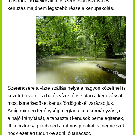
mosdóba. Következik a felszerelés kiosztása és
kenuzás majdnem legszebb része a kenupakolás.
Szerencsére a vízre szállás helye a nagyon közelinél is
közelebb van.... a hajók vízre tétele után a
kenuzással
most ismerkedőket
kenus 'ördögökké' varázsoljuk.
Amíg minden legénység megtanulja a kormányzást, ill.
a hajó irányítását, a tapasztalt kenusok bemelegítenek,
ill. a biztonság kedvéért a rutinos profikat is megnézzük,
hogy esetleg tudunk-e adni jó tanácsot.