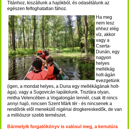
Titánhoz, kiszállunk a hajókból, és odasétálunk az
egészen felfoghatatlan fához.
Ha meg
nem lesz
ehhez elég
víz, akkor
vagy a
Cserta-
Dunán, egy
nagyon
helyes
mellékág
holt-ágán
evezgetünk
(igen, a mondat helyes, a Duna egy mellékágának holt-
ága), vagy a Sugovicán lapátolunk. Tisztára olyan,
mntha Velencében a Vogalongán lennél, csak itt nincs
annyi hajó, nincsen Szent Márk tér - és nincsenek a
rendőrök elől menekülő nigériai drogkereskedők, de van
a milliószor szebb természet.
Bármelyik forgatókönyv is valósul meg, a kenutúra