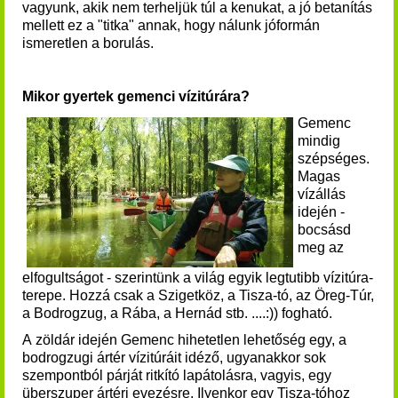
vagyunk, akik nem terheljük túl a kenukat, a jó betanítás
mellett ez a "titka" annak, hogy nálunk jóformán
ismeretlen a borulás.
Mikor gyertek gemenci vízitúrára?
Gemenc
mindig
szépséges.
Magas
vízállás
idején -
bocsásd
meg az
elfogultságot - szerintünk a világ egyik legtutibb vízitúra-
terepe. Hozzá csak a Szigetköz, a Tisza-tó, az Öreg-Túr,
a Bodrogzug, a Rába, a Hernád stb. ....:)) fogható.
A zöldár idején Gemenc hihetetlen lehetőség egy, a
bodrogzugi ártér vízitúráit idéző, ugyanakkor sok
szempontból párját ritkító lapátolásra, vagyis, egy
überszuper ártéri evezésre. Ilyenkor egy Tisza-tóhoz