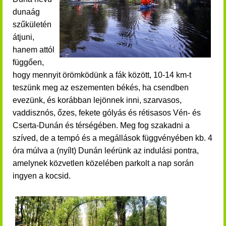
dunaág
szűkületén
átjuni,
hanem attól
függően,
hogy mennyit örömködünk a fák között, 10-14 km-t
teszünk meg az eszementen békés, ha csendben
evezünk, és korábban lejönnek inni, szarvasos,
vaddisznós, őzes, fekete gólyás és rétisasos Vén- és
Cserta-Dunán és térségében.
Meg fog szakadni a
szíved, de a tempó és a megállások függvényében kb. 4
óra múlva a (nyílt) Dunán leérünk az indulási pontra,
amelynek közvetlen közelében parkolt a nap során
ingyen a kocsid.