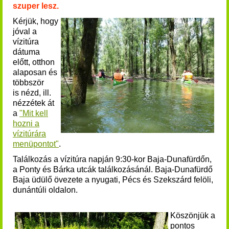
szuper lesz.
K
érjük, hogy
jóval a
vízitúra
dátuma
előtt, otthon
alaposan és
többször
is nézd, ill.
nézzétek át
a
"Mit kell
hozni a
vízitúrára
menüpontot"
.
Találkozás a vízitúra napján 9:30-kor Baja-Dunafürdőn,
a Ponty és Bárka utcák találkozásánál. Baja-Dunafürdő
Baja üdülő övezete a nyugati, Pécs és Szekszárd felöli,
dunántúli oldalon.
Köszönjük a
pontos