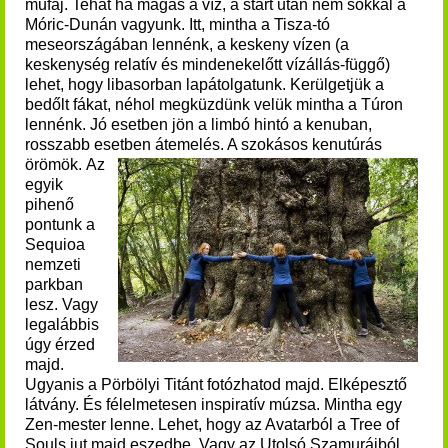
műfaj. Tehát ha magas a víz, a start után nem sokkal a
Móric-Dunán vagyunk. Itt, mintha a Tisza-tó
meseországában lennénk, a keskeny vízen
(a
keskenység relatív és mindenekelőtt vízállás-függő)
lehet, hogy
libasorban lapátolgatunk.
Kerülgetjük a
bedőlt fákat, néhol megküzdünk velük mintha a Túron
lennénk. Jó esetben jön a limbó hintó a kenuban,
rosszabb esetben átemelés. A szokásos kenutúrás
örömök.
Az
egyik
pihenő
pontunk a
Sequioa
nemzeti
parkban
lesz. Vagy
legalábbis
úgy érzed
majd.
Ugyanis a Pörbölyi Titánt fotózhatod majd.
Elképesztő
látvány. És félelmetesen inspiratív múzsa. Mintha egy
Zen-mester lenne. Lehet, hogy az Avatarból a Tree of
Souls jut majd eszedbe. Vagy az Utolsó Szamurájból