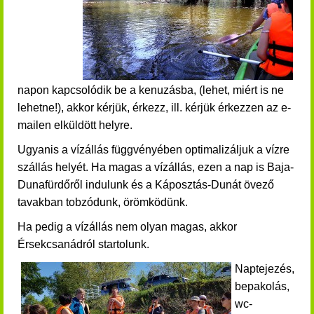
napon kapcsolódik be a kenuzásba, (lehet, miért is ne
lehetne!)
,
akkor kérjük, érkezz, ill. kérjük érkezzen a
z e-
mailen
elküldött helyre.
Ugyanis a vízállás függvényében optimalizáljuk a vízre
szállás helyét. Ha magas a vízállás, ezen a nap is Baja-
Dunafürdőről indulunk és a Káposztás-Dunát övező
tavakban tobzódunk, örömködünk.
Ha pedig a vízállás nem olyan magas, akkor
Érsekcsanádról startolunk.
Naptejezés,
bepakolás,
wc-