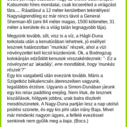
Katsumoto híres mondatai, csak kicseréled a virágzást
fára..... Ráadásul a 12 méter kerületben tekintélyes!
Nagyságrendileg ez már nincs távol a General
Sherman-től (ami 84 méter magas, 1500 köbméter, 31
méter a kerülete és a világ talán legnagyobb fája).
Megyünk tovább, sőt, visz is a víz, a Hágli-Duna
torkolata után a kenutúrában lehetnek, jó eséllyel
lesznek határozottan "munkás" részek, ahol a vízi
növényzettel kell kicsit küzdenünk. Ok, a Bodrogzug
kolokánján edződött kenusok visszakérdeznek:
"- Ez a
növényzet az 'akadály', erre mondtátok, hogy 'munkás
részek'?"
Egy kis vargabetű után evezünk tovább. Máris a
Szigetköz békalencsés átereszeiben vagyunk,
legalábbis érzésre. Ugyanis a Simon-Dunában járunk
egy kis relax paddling erejéig. Nem írtuk, de lesznek
kiszállások, hölgyek jobbra, urak balra diszkrét
mosdószünetek. A Nagy-Duna partján lesz a nap utolsó
pisilési szünete, és egy kis pihi után irány Baja. Mivel
már mindenki nagyon ügyes, a felfelé evezéssel
senkinek nem gyűlik meg a
baja
. (Bocs.)