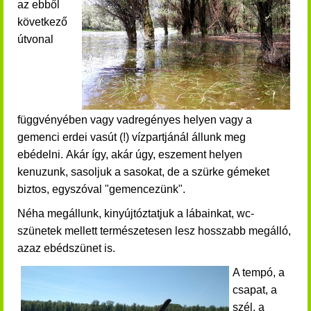
az ebből
következő
útvonal
függvényében vagy vadregényes helyen vagy a
gemenci erdei vasút (!) vízpartjánál állunk meg
ebédelni.
Akár így, akár úgy, eszement helyen
kenuzunk, sasoljuk a sasokat, de a szürke gémeket
biztos, egyszóval "gemencezünk".
Néha megállunk, kinyújtóztatjuk a lábainkat, wc-
szünetek mellett természetesen lesz hosszabb megálló,
azaz ebédszünet is.
A tempó, a
csapat, a
szél, a