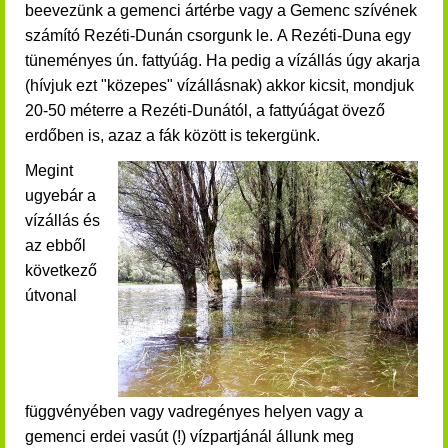
beevezünk a gemenci ártérbe vagy a Gemenc szívének
számító Rezéti-Dunán csorgunk le.
A Rezéti-Duna egy
tüneményes ún. fattyúág. Ha pedig a vízállás úgy akarja
(hívjuk ezt "közepes" vízállásnak) akkor kicsit, mondjuk
20-50 méterre a Rezéti-Dunától, a fattyúágat övező
erdőben is, azaz a fák között is tekergünk.
Megint
ugyebár a
vízállás és
az ebből
következő
útvonal
függvényében vagy vadregényes helyen vagy a
gemenci erdei vasút (!) vízpartjánál állunk meg