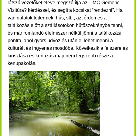
látszó vezetőket eleve megszólítja az: - MC Gemenc
Vízitúra? kérdéssel, és segít a kocsikat “rendezni”. Ha
van nálatok tejtermék, hús, stb., azt érdemes a
találkozás előtt a szállásotokon hűtőszekrénybe tenni,
és már romlandó élelmiszer nélkül jönni a találkozási
pontra, ahol gyors üdvözlés után el lehet menni a
kulturált és ingyenes mosdóba. Következik a felszerelés
kiosztása és kenuzás majdnem legszebb része a
kenupakolás.