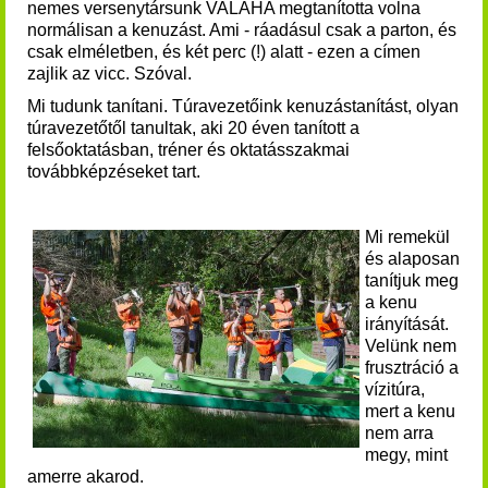
nemes versenytársunk VALAHA megtanította volna
normálisan a kenuzást. Ami - ráadásul csak a parton, és
csak elméletben, és két perc (!) alatt - ezen a címen
zajlik az vicc.
Szóval.
Mi tudunk tanítani.
Túravezetőink kenuzástanítást, olyan
túravezetőtől tanultak, aki 20 éven tanított a
felsőoktatásban, tréner és oktatásszakmai
továbbképzéseket tart.
Mi remekül
és alaposan
tanítjuk meg
a kenu
irányítását. ​
Velünk nem
frusztráció a
vízitúra,
mert a kenu
nem arra
megy, mint
amerre akarod.