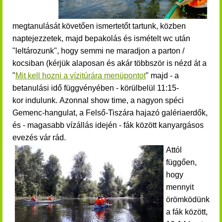
megtanulását követően ismertetőt tartunk, közben
naptejezzetek, majd bepakolás és ismételt wc után
"leltározunk", hogy semmi ne maradjon a parton /
kocsiban (k
érjük alaposan és akár többször is nézd át a
"
Mit kell hozni a vízitúrára menüpontot
"
majd - a
betanulási idő függvényében - körülbelül 11:15-
kor indulunk.
Azonnal show time, a nagyon spéci
Gemenc-hangulat, a Felső-Tiszára hajazó galériaerdők,
és - magasabb vízállás idején - fák között kanyargásos
evezés vár rád.
Attól
függően,
hogy
mennyit
örömködünk
a fák között,