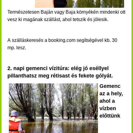
Természetesen Baján vagy Baja környékén mindenki ott
vesz ki magának szállást, ahol tetszik és jólesik.
A szálláskeresés a booking.com segítségével kb. 30
mp. lesz.
2. napi gemenci vízitúra: elég jó eséllyel
pillanthatsz meg rétisast és fekete gólyát.
Gemenc
az a hely,
ahol a
vízben
előttünk