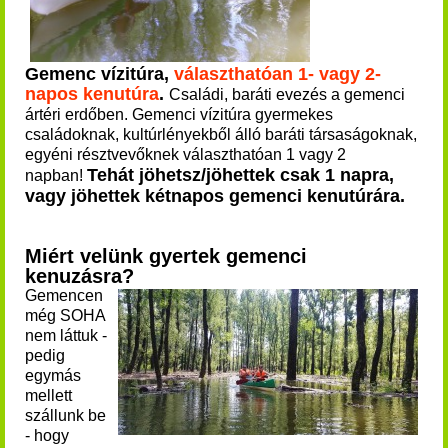
Gemenc vízitúra,
választhatóan 1- vagy 2-
napos kenutúra
.
Családi, baráti evezés a gemenci
ártéri erdőben. Gemenci vízitúra gyermekes
családoknak, kultúrlényekből álló baráti társaságoknak,
egyéni résztvevőknek választhatóan 1 vagy 2
Tehát jöhetsz/jöhettek csak 1 napra,
napban!
vagy jöhettek kétnapos gemenci kenutúrára.
Miért velünk gyertek gemenci
kenuzásra?
Gemencen
még SOHA
nem láttuk -
pedig
egymás
mellett
szállunk be
- hogy