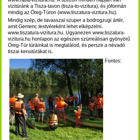
vízitúránk a Tisza-tavon (tisza-to-vizitura), és jóformán
mindig az Öreg-Túron (www.tiszatura-vizitura.hu)
.
Mindig szép, de tavasszal szuper a bodrogzugi ártér,
amit Gemenc testvéreként lehet elképzelni.
www.tiszatura-vizitura.hu. Ugyanezen www.tiszatura-
vizitura.hu honlapon az egészen szürreálisan gyönyörű
Öreg-Túr túráinkat is megtalálod, és persze a névadó
tiszai kenutúrákat is.
Fontos: