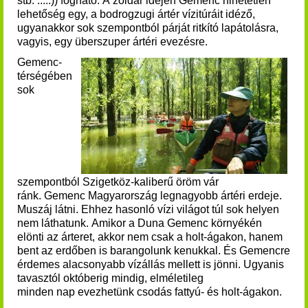
stb. ....:)) fogható.
A zöldár idején Gemenc hihetetlen
lehetőség egy, a bodrogzugi ártér vízitúráit idéző,
ugyanakkor sok szempontból párját ritkító lapátolásra,
vagyis, egy überszuper ártéri evezésre.
Gemenc-
térségében
sok
szempontból Szigetköz-kaliberű öröm vár
ránk. Gemenc Magyarország legnagyobb ártéri erdeje.
Muszáj látni. Ehhez hasonló vízi világot túl sok helyen
nem láthatunk. Amikor a Duna Gemenc környékén
elönti az árteret, akkor nem csak a holt-ágakon, hanem
bent az erdőben is barangolunk kenukkal. És Gemencre
érdemes alacsonyabb vízállás mellett is jönni. Ugyanis
t
avasztól októberig mindig, elméletileg
minden nap evezhetünk csodás fattyú- és holt-ágakon.