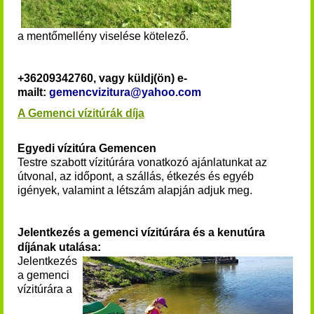
a mentőmellény viselése kötelező.
+36209342760, vagy küldj(ön) e-
mailt:
gemencvizitura@yahoo.com
A Gemenci vízitúrák díja
Egyedi vízitúra Gemencen
Testre szabott vízitúrára vonatkozó ajánlatunkat az
útvonal, az időpont, a szállás, étkezés és egyéb
igények, valamint a létszám alapján adjuk meg.
Jelentkezés a gemenci vízitúrára és a kenutúra
díjának utalása:
Jelentkezés
a
gemenci
vízitúrára
a