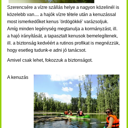
Szerencsére a vízre szállás helye a nagyon közelinél is
közelebb van.... a hajók vízre tétele után a
kenuzással
most ismerkedőket
kenus 'ördögökké' varázsoljuk.
Amíg minden legénység megtanulja a kormányzást, ill.
a hajó irányítását, a tapasztalt kenusok bemelegítenek,
ill. a biztonság kedvéért a rutinos profikat is megnézzük,
hogy esetleg tudunk-e adni jó tanácsot.
Amivel csak lehet, fokozzuk a biztonságot.
A kenuzás