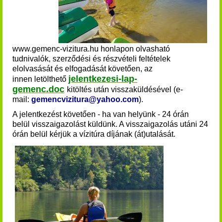
www.gemenc-vizitura.hu honlapon olvasható
tudnivalók, szerződési és részvételi feltételek
elolvasását és elfogadását követően, az
jelentkezesi-lap-
innen
letölthető
gemenc.doc
kitöltés után visszaküldésével (e-
mail:
gemencvizitura@yahoo.com
).
A jelentkezést követően - ha van helyünk - 24 órán
belül visszaigazolást küldünk. A visszaigazolás utáni 24
órán belül kérjük a vízitúra díjának (át)utalását
.