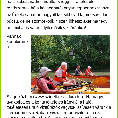
ha Érsekcsanádról indultunk reggel - a teleautó
rendszernek hála költséghatékonyan reppennek vissza
az Érsekcsanádon hagyott kocsikhoz.
Hajómosás után
búcsú, de ne szomorkodj, hiszen jöhetsz akár már egy
hét múlva is valamelyik másik vízitúránkra!
Vannak
kenutúráink
a
Szigetközben (www.szigetkozvizitura.hu) . Ha nagyon
gyakorlott és a kenut tökéletes irányító, a hajót
tökéletesen uraló vízitúrázók vagytok, szívesen várunk a
Hernádon és a Rábán. www.hernad-vizitura.hu és
www.raba-vizitura.hu.
A szezon minden napján van