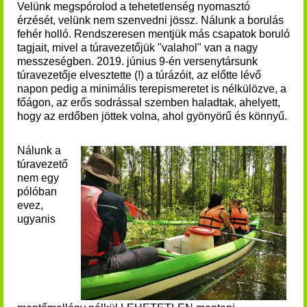
Velünk megspórolod a tehetetlenség nyomasztó
érzését, velünk nem szenvedni jössz.
Nálunk a borulás
fehér holló. Rendszeresen mentjük más csapatok boruló
tagjait, mivel a túravezetőjük "valahol" van a nagy
messzeségben. 2019. június 9-én versenytársunk
túravezetője elvesztette (!) a túrázóit, az előtte lévő
napon pedig a minimális terepismeretet is nélkülözve, a
főágon, az erős sodrással szemben haladtak, ahelyett,
hogy az erdőben jöttek volna, ahol gyönyörű és könnyű.
Nálunk a
túravezető
nem egy
pólóban
evez,
ugyanis