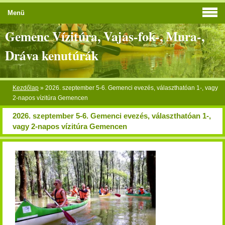
Menü
Gemenc Vízitúra, Vajas-fok-, Mura-,
Dráva kenutúrák
Kezdőlap
»
2026. szeptember 5-6. Gemenci evezés, választhatóan 1-, vagy
2-napos vízitúra Gemencen
2026. szeptember 5-6. Gemenci evezés, választhatóan 1-,
vagy 2-napos vízitúra Gemencen