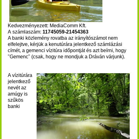
Kedvezményezett: MediaComm Kft.
A számlaszám:
11745059-21454363
A banki közlemény rovatba az irányítószámot nem
elfelejtve, kérjük a kenutúrára jelentkező számlázási
címét, a gemenci vízitúra időpontját és azt beírni, hogy
"Gemenc" (csak, hogy ne mondjuk a Dráván várjunk).
A vízitúrára
jelentkező
nevét az
amúgy is
szűkös
banki