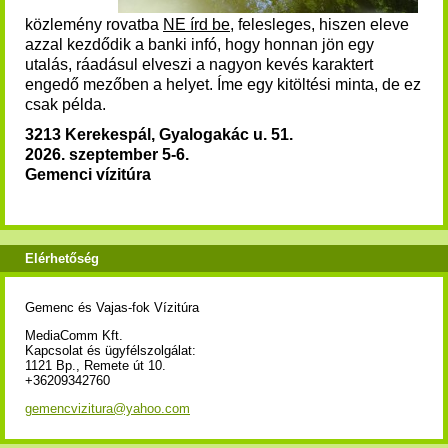
közlemény rovatba
NE írd be
, felesleges, hiszen eleve
azzal kezdődik a banki infó, hogy honnan jön egy
utalás, ráadásul elveszi a nagyon kevés karaktert
engedő mezőben a helyet. Íme egy kitöltési minta, de ez
csak példa.
3213 Kerekespál, Gyalogakác u. 51.
2026. szeptember 5-6.
Gemenci vízitúra
Elérhetőség
Gemenc és Vajas-fok Vízitúra
MediaComm Kft.
Kapcsolat és ügyfélszolgálat:
1121 Bp., Remete út 10.
+36209342760
gemencvizitura@yahoo.com