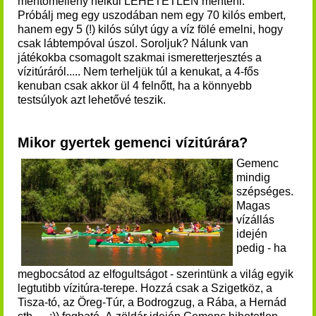
mentőmellény nélkül LEHETETLEN menteni.
Próbálj meg egy uszodában nem egy 70 kilós embert,
hanem egy 5 (!) kilós súlyt úgy a víz fölé emelni, hogy
csak lábtempóval úszol. Soroljuk? Nálunk van
játékokba csomagolt szakmai ismeretterjesztés a
vízitúráról..... Nem terheljük túl a kenukat, a 4-fős
kenuban csak akkor ül 4 felnőtt, ha a könnyebb
testsúlyok azt lehetővé teszik.
Mikor gyertek gemenci vízitúrára?
Gemenc
mindig
szépséges.
Magas
vízállás
idején
pedig - ha
megbocsátod az elfogultságot - szerintünk a világ egyik
legtutibb vízitúra-terepe. Hozzá csak a Szigetköz, a
Tisza-tó, az Öreg-Túr, a Bodrogzug, a Rába, a Hernád