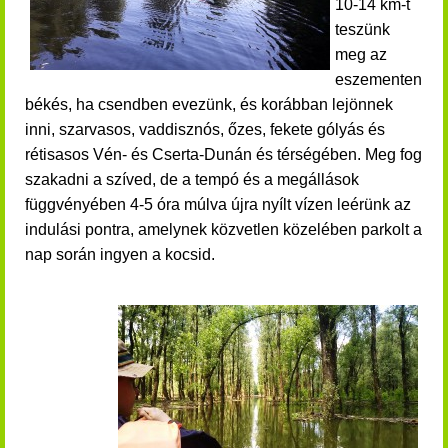
10-14 km-t
teszünk
meg az
eszementen
békés, ha csendben evezünk, és korábban lejönnek
inni, szarvasos, vaddisznós, őzes, fekete gólyás és
rétisasos Vén- és Cserta-Dunán és térségében.
Meg fog
szakadni a szíved, de a tempó és a megállások
függvényében 4-5 óra múlva újra nyílt vízen leérünk az
indulási pontra, amelynek közvetlen közelében parkolt a
nap során ingyen a kocsid.