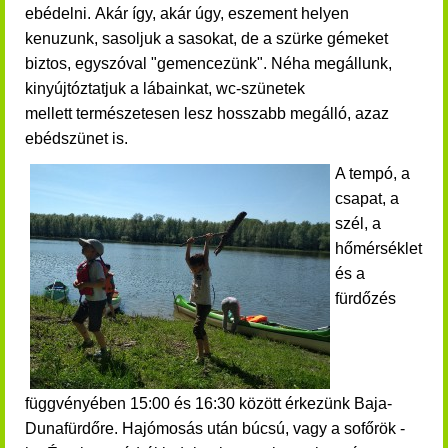
ebédelni.
Akár így, akár úgy, eszement helyen
kenuzunk, sasoljuk a sasokat, de a szürke gémeket
biztos,
egyszóval "gemencezünk".
Néha megállunk,
kinyújtóztatjuk a lábainkat, wc-szünetek
mellett természetesen lesz hosszabb megálló, azaz
ebédszünet is.
A tempó, a
csapat, a
szél, a
hőmérséklet
és a
fürdőzés
függvényében 15:00 és 16:30 között érkezünk Baja-
Dunafürdőre.
H
ajómosás után búcsú, vagy a sofőrök -