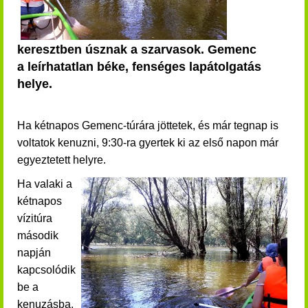
keresztben úsznak a szarvasok. Gemenc
a leírhatatlan béke, fenséges lapátolgatás
helye.
Ha kétnapos Gemenc-túrára jöttetek, és már tegnap is
voltatok kenuzni, 9:30-ra gyertek ki az első napon már
egyeztetett helyre.
Ha valaki a
kétnapos
vízitúra
második
napján
kapcsolódik
be a
kenuzásba,