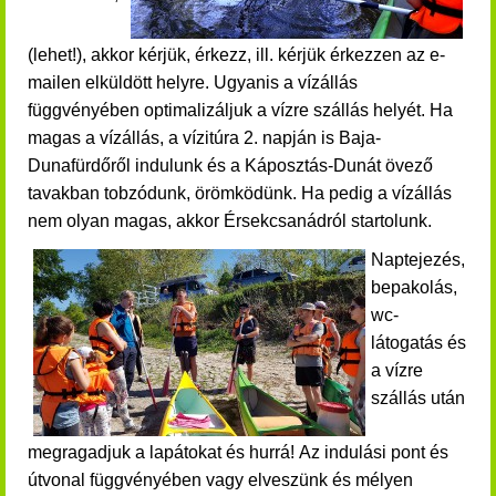
(lehet!)
,
akkor kérjük, érkezz, ill. kérjük érkezzen a
z e-
mailen
elküldött helyre. Ugyanis a vízállás
függvényében optimalizáljuk a vízre szállás helyét. Ha
magas a vízállás, a vízitúra 2. napján is Baja-
Dunafürdőről indulunk és a Káposztás-Dunát övező
tavakban tobzódunk, örömködünk. Ha pedig a vízállás
nem olyan magas, akkor Érsekcsanádról startolunk.
Naptejezés,
bepakolás,
wc-
látogatás és
a vízre
szállás után
megragadjuk a lapátokat és hurrá!
Az indulási pont és
útvonal függvényében vagy elveszünk és mélyen