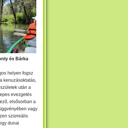
onty és Bárka
gos helyen fogsz
 a kenuzásoktatás,
születek után a
zepes evezgetés
yező, elsősorban a
 függvényében vagy
zen szürreális
 egy dunai