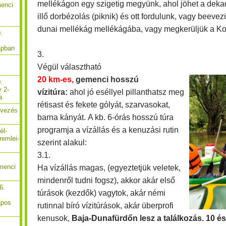
mellékágon egy szigetig megyünk, ahol jöhet a dek
menci
illő dorbézolás (piknik) és ott fordulunk, vagy beeve
dunai mellékág mellékágába, vagy megkerüljük a Ko
.
apban
3.
Végül választható
20 km-es,
gemenci hosszú
.
y 2-
vízitúra:
ahol jó eséllyel pillanthatsz meg
a
rétisast és fekete gólyát, szarvasokat,
Evezés
barna kányát.
A kb. 6-órás hosszú túra
programja a vízállás és a kenuzási rutin
él-
remlei-
szerint alakul:
3.1.
menci
Ha vízállás magas, (egyeztetjük veletek,
mindenről tudni fogsz), akkor akár első
6.
túrások (kezdők) vagytok, akár némi
apos
rutinnal bíró vízitúrások, akár überprofi
kenusok,
Baja-Dunafürdőn lesz a találkozás. 10 é