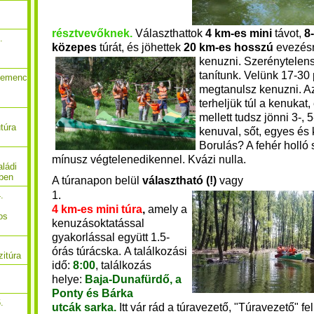
résztvevőknek
.
Választhattok
4 km-es mini
távot,
8
.
közepes
túrát, és jöhettek
20 km-es hosszú
evezésr
kenuzni.
Szerénytelensé
tanítunk. Velünk 17-30 
Gemenc
me
gtanulsz kenuzni. 
terheljük túl a kenukat,
mellett tudsz jönni 3-, 5
túra
kenuv
al, sőt, egyes és 
Borulás? A fehér holló
mínusz végtelenedikennel. Kvázi nulla.
ládi
őben
A túranapon belül
választható (!)
vagy
1.
.
4 km-es mini túra
,
amely a
os
kenuzásoktatással
gyakorlással együtt 1.5-
órás túrácska.
A találkozási
zitúra
idő:
8:00
, találkozás
helye:
Baja-Dunafürdő, a
Ponty és Bárka
.
utcák
sarka.
Itt vár rád a túravezető, "Túravezető" fe