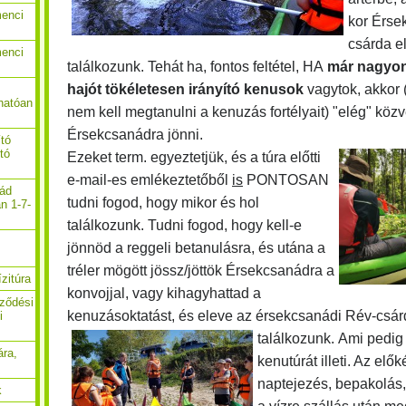
menci
kor Érs
csárda el
menci
találkozunk. Tehát ha, fontos feltétel, HA
már nagyon
hajót tökéletesen irányító kenusok
vagytok, akkor 
hatóan
nem kell megtanulni a kenuzás fortélyait) "elég" közv
Érsekcsanádra jönni.
ító
ító
Ezeket term. egyeztetjük, és a túra előtti
e-mail-es emlékeztetőből
is
PONTOSAN
nád
tudni fogod, hogy mikor és hol
n 1-7-
találkozunk. Tudni fogod, hogy kell-e
jönnöd a reggeli betanulásra, és utána a
tréler mögött jössz/jöttök Érsekcsanádra a
zitúra
konvojjal, vagy kihagyhattad a
rződési
kenuzásoktatást, és eleve az érsekcsanádi Rév-csárd
i
találkozunk.
Ami pedig
ára,
kenutúrát illeti. Az elők
naptejezés, bepakolás,
k