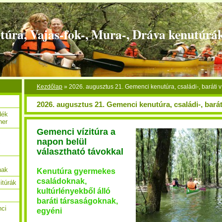
túra, Vajas-fok-, Mura-, Dráva kenutúrá
Kezdőlap
»
2026. augusztus 21. Gemenci kenutúra, családi-, baráti ví
2026. augusztus 21. Gemenci kenutúra, családi-, baráti
dék
her
Gemenci vízitúra a
napon belül
c
választható távokkal
nak
Kenutúra gyermekes
családoknak,
itúrák
kultúrlényekből álló
baráti társaságoknak,
nci
egyéni