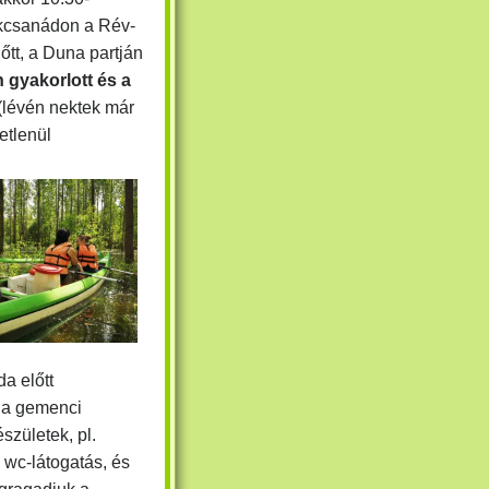
ekcsanádon
a Rév-
őtt,
a Duna partján
 gyakorlott és a
(lévén nektek már
etlenül
a előtt
 a gemenci
észületek, pl.
 wc-látogatás, és