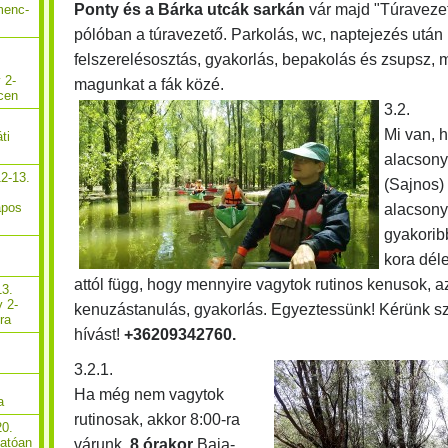
Ponty és a Bárka utcák sarkán
vár majd "Túravezető
menc-
pólóban a túravezető. Parkolás, wc, naptejezés után
felszerelésosztás, gyakorlás, bepakolás és zsupsz, m
 2-
magunkat a fák közé.
cen
3.2.
Mi van, h
ti
alacson
2-13.
(Sajnos)
apos
alacsony 
gyakoribb
kora dél
attól függ, hogy mennyire vagytok rutinos kenusok, 
13.
y 2-
kenuzástanulás, gyakorlás. Egyeztessünk! Kérünk s
ra
hívást!
+36209342760.
3.2.1.
Ha még nem vagytok
a
rutinosak, akkor 8:00-ra
20.
hatóan
várunk.
8 órakor
Baja-