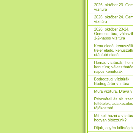
2026. október 23. Ge
vízitúra
2026. október 24. Ge
vízitúra
2026. október 23-24.
Gemenci túra, választ
1-2-napos vízitúra
Kenu eladó, kenuszáll
tréler eladó, kenuszáll
utánfutó eladó
Hernád vízitúrák, Her
kenutúra; választhatóa
napos kenutúrák
Bodrogzugi vízitúrák,
Bodrog-ártér vízitúra
Mura vízitúra, Dráva ví
Részvételi és ált. sze
feltételek, adatkezelés
tájékoztató
Mit kell hozni a vízitúr
hogyan öltözzünk?
Díjak, egyéb költsége