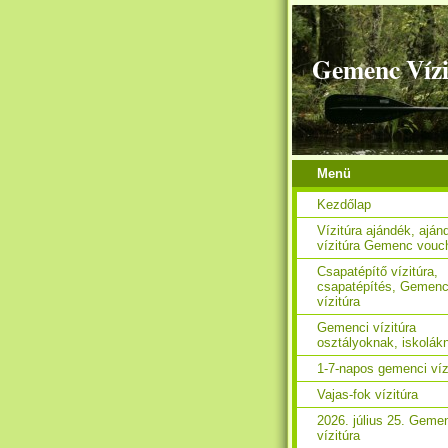
Gemenc Vízi
Menü
Kezdőlap
Vízitúra ajándék, aján
vízitúra Gemenc vouc
Csapatépítő vízitúra,
csapatépítés, Gemen
vízitúra
Gemenci vízitúra
osztályoknak, iskolák
1-7-napos gemenci víz
Vajas-fok vízitúra
2026. július 25. Geme
vízitúra