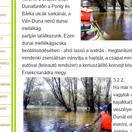
Dunafürdőn a Ponty és
Bárka utcák sarkánál, a
enci
Vén-Duna nevű dunai
mellékág
partján találkozunk. Ezen
27.
dunai mellékágacska
beöblösödésében - ahol lassú a sodrás - megtanítun
enci
mindenki zseniálisan irányítja a hajóját, a csapat m
menci
autóval (teleautó rendszer) a kenuszállító konvojt kö
2-
Érsekcsanádra megy.
3.2.2.
hatóan
Ha már n
vagytok 
menci
kajakkal
menc
veszélyes
Dunát elő
evezni, 
hatóan
ártérbe, 