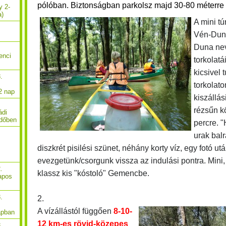
pólóban. Biztonságban parkolsz majd 30-80 méterre 
y 2-
a)
A mini tú
Vén-Duna
Duna ne
enci
torkolat
kicsivel 
.
torkolat
2 nap
kiszállás
rézsűn kö
ádi
rdőben
percre. 
urak bal
diszkrét pisilési szünet, néhány korty víz, egy fotó 
evezgetünk/csorgunk vissza az indulási pontra. Min
.
klassz kis "kóstoló" Gemencbe.
apos
.
2.
A vízállástól függően
8-10-
apban
12 km-es rövid-közepes
.