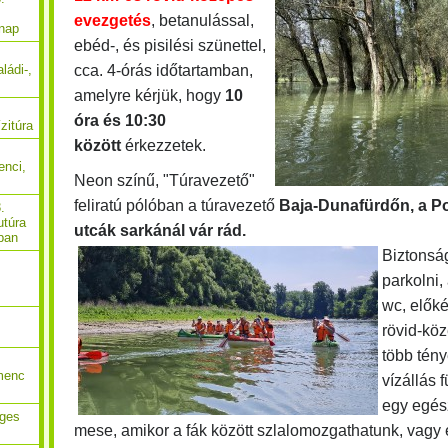
evezgetés
, betanulással,
 nap
ebéd-, és pisilési szünettel,
cca. 4-órás időtartamban,
ládi-,
amelyre kérjük, hogy
10
óra és 10:30
zitúra
között
érkezzetek.
enci,
Neon színű, "Túravezető"
feliratú pólóban a túravezető
Baja-Dunafürdőn, a P
.
utúra
utcák sarkánál vár rád.
ban
Biztonsá
parkolni,
wc, előké
rövid-kö
több tén
menc
vízállás
egy egés
eges
mese, amikor a fák között szlalomozgathatunk, vagy