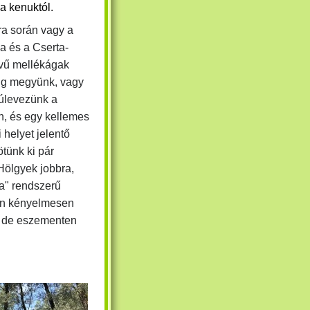
a kenuktól.
ra során vagy a
 és a Cserta-
vű mellékágak
áig megyünk, vagy
túlevezünk a
on, és egy kellemes
i helyet jelentő
tünk ki pár
"Hölgyek jobbra,
ra" rendszerű
után kényelmesen
i, de eszementen