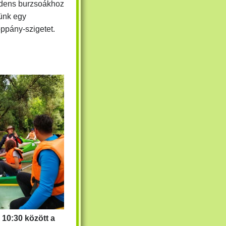
adens burzsoákhoz
zünk egy
ppány-szigetet.
s 10:30 között
a