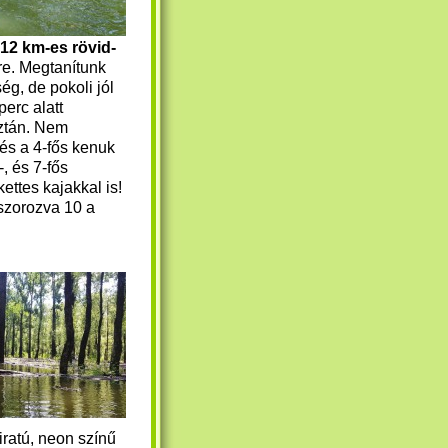
-12 km-es rövid-
e. Megtanítunk
g, de pokoli jól
perc alatt
Aztán. Nem
 és a 4-fős kenuk
-, és 7-fős
kettes kajakkal is!
 szorozva 10 a
liratú, neon színű