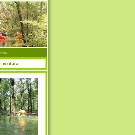
k
zitúra
 vízitúra