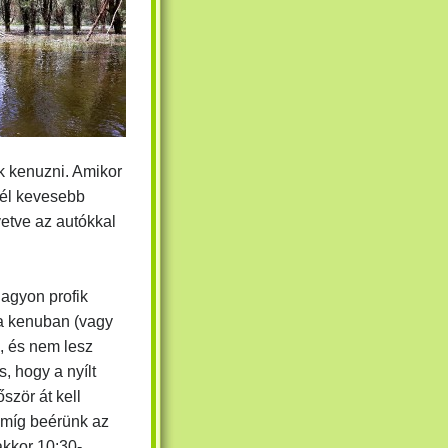
k kenuzni. Amikor
inél kevesebb
vetve az autókkal
agyon profik
a kenuban (vagy
), és nem lesz
, hogy a nyílt
ször át kell
amíg beérünk az
akkor 10:30-