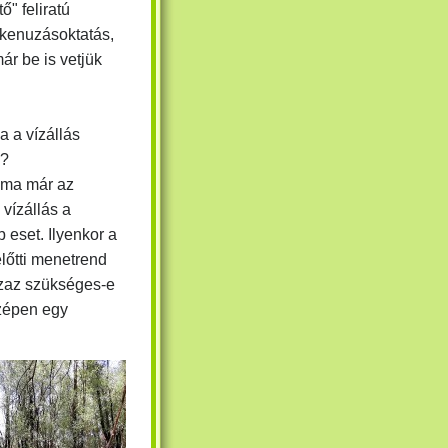
" feliratú
 kenuzásoktatás,
ár be is vetjük
a a vízállás
y?
 ma már az
vízállás a
 eset. Ilyenkor a
előtti menetrend
azaz szükséges-e
zépen egy