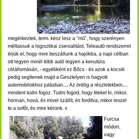
megérkeztek, term. kész lesz a "mű", hogy szerényen
méltassuk a logisztikai zsenialitást. Teleautó rendszerrel
érjük el, hogy mire beszállunk a hajókba, a napi célban
ott legyen minél több autó legyen a kenutúra
célállomásán, - egyébként ez Bőcs - és azok a kocsik
pedig segítenek majd a Gesztelyen is hagyott
automobilokhoz jutásban.... Az ördög a részletekben....
mindent tudni fogsz. T
udni fogod, hogy titeket ki, mikor,
honnan, hová, és mivel szállít, és fordítva, mikor leszel
te a sofőr, és mire kérünk. v
Furcsa
módon,
vagy