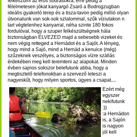
felkészülni az erős sodrásokra, erre pedig a
félelmetesen jókat kanyargó Zsaró a Bodrogzugban
ideális gyakorló terep és a tisza-tavon pedig millió olyan
útvonalunk van sok-sok szlalommal, szűk víziutakon n
tart végtelenhez kanyarral, néha szinte 180 fokos
fordulóval, hogy a szuper felkészültségnek hála
biztonságban ÉLVEZED majd a sebesebb vizeket és
nem végig retteged a Hernádot és a Sajót. A lényeg,
hogy mind a Sajó, mind a Hernád a kenuice (még)
szűzeknek veszélyes, a biztonságos vízre szállás
érdekében meg kell teremteni az alapokat. Minden
évben sajnos sokszor belefutunk abba, hogy a
megtisztelő telefonokban a szervező leteszi a
nagyeskűt, hogy milyen sportos, ügyes a csapat....
Ezért még
egyszer
nekifutunk
:))
:a Hernádon
is, a Sajón
is nagyon
jól kell