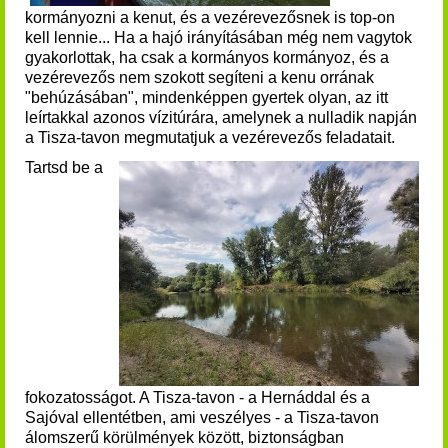
kormányozni a kenut, és a vezérevezősnek is top-on
kell lennie... Ha a hajó irányításában még nem vagytok
gyakorlottak, ha csak a kormányos kormányoz, és a
vezérevezős nem szokott segíteni a kenu orrának
"behúzásában", mindenképpen gyertek olyan, az itt
leírtakkal azonos vízitúrára, amelynek a nulladik napján
a Tisza-tavon megmutatjuk a vezérevezős feladatait.
Tartsd be a
fokozatosságot. A Tisza-tavon - a Hernáddal és a
Sajóval ellentétben, ami veszélyes - a Tisza-tavon
álomszerű körülmények között, biztonságban