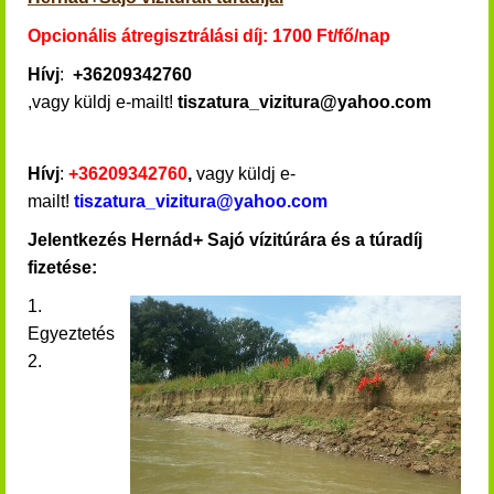
Opcionális átregisztrálási díj: 1700 Ft/fő/nap
Hívj
:
+36209342760
,vagy küldj e-mailt!
tiszatura_vizitura@yahoo.com
Hívj
:
+36209342760
,
vagy küldj e-
mailt!
tiszatura_vizitura@yahoo.com
Jelentkezés Hernád+ Sajó vízitúrára és a túradíj
fizetése:
1.
Egyeztetés
2.