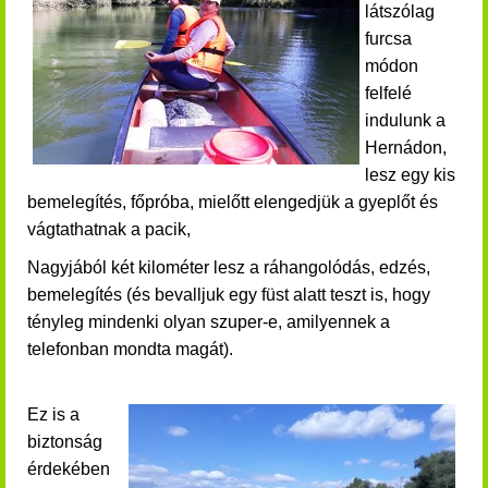
látszólag
furcsa
módon
felfelé
indulunk a
Hernádon,
lesz egy kis
bemelegítés, főpróba, mielőtt elengedjük a gyeplőt és
vágtathatnak a pacik,
Nagyjából két kilométer lesz a ráhangolódás, edzés,
bemelegítés (és bevalljuk egy füst alatt teszt is, hogy
tényleg mindenki olyan szuper-e, amilyennek a
telefonban mondta magát).
Ez is a
biztonság
érdekében