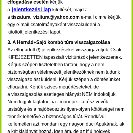
elfogadása esetén
kérjük
jelentkezési lap
a
kitöltését, majd a
a
tiszatura_vizitura@yahoo.com
e-mail címre kérjük
egy e-mail csatolmányaként visszaküldeni a
kitöltött jelentkezési lapot.
3.
A Hernád+Sajó kombó túra visszaigazolása
Az elfogadott (!) jelentkezéseket visszaigazoljuk. Csak
KIFEJEZETTEN
tapasztalt vízitúrázók jelentkezzenek.
Kérjük szépen tiszteletben tartani, hogy a nem
biztonságban vélelmezett jelentkezőknek nem tudunk
visszaigazolást küldeni. Kérjük szépen a döntésünket
elfogadni. Kérjük szíves megértéseteket, de
a
visszaigazolás esetleges hiányát NEM indokoljuk.
Nem fogjuk taglalni, ha - mondjuk - a résztvevők
testsúlya és a hajóbeosztás ilyen-olyan kötöttségei
nem
tennék lehetővé a biztonságos túrát. Rendkívül
kellemetlen azt mondani egy nagyon duci Apukának, aki
a két kislányát hozná, igen ám, de az ifjú hölgyek