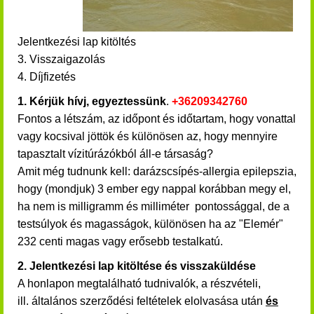
Jelentkezési lap kitöltés
3. Visszaigazolás
4. Díjfizetés
1.
Kérjük hívj, egyeztessünk
.
+36209342760
Fontos a létszám, az időpont és időtartam, hogy vonattal
vagy kocsival jöttök és különösen az, hogy mennyire
tapasztalt vízitúrázókból áll-e társaság?
Amit még tudnunk kell: darázscsípés-allergia epilepszia,
hogy (mondjuk) 3 ember egy nappal korábban megy el,
ha nem is milligramm és milliméter pontossággal, de a
testsúlyok és magasságok, különösen ha az "Elemér"
232 centi magas vagy erősebb testalkatú.
2. Jelentkezési lap kitöltése és visszaküldése
A honlapon megtalálható tudnivalók, a részvételi,
ill. általános szerződési feltételek elolvasása után
és