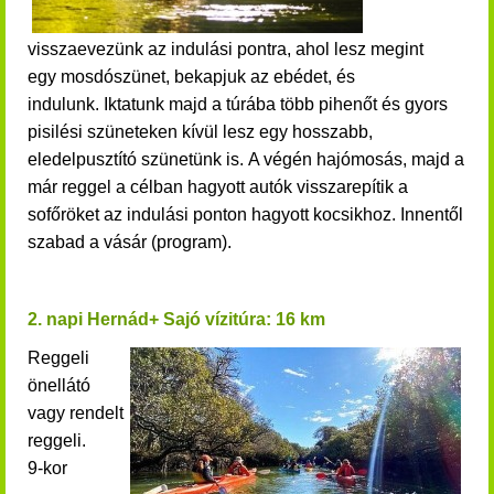
v
isszaevezünk az indulási pontra, ahol lesz megint
egy
mosdószünet, bekapjuk az ebédet, és
indulunk.
Iktatunk majd a túrába több pihenőt és gyors
pisilési szüneteken kívül lesz egy hosszabb,
eledelpusztító
szünetünk is.
A végén hajómosás, majd a
már reggel a célban hagyott autók visszarepítik a
sofőröket az indulási ponton hagyott kocsikhoz. Innentől
szabad a vásár (program).
2. napi Hernád+ Sajó vízitúra: 16 km
Reggeli
önellátó
vagy rendelt
reggeli.
9-kor