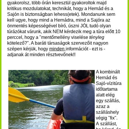
gyakorolsz, több órán keresztül gyakoroltok majd
kritikus mozdulatokat, technikát, hogy a Hernád és a
Sajón is biztonságban lehess(etek). Mondanunk sem
kell ugye, hogy mind a Hernádra, mind a Sajóra az
önmentés képességével bíró, úszni JÓL tudó olyan
túrázókat várunk, akik NEM kérdezik meg a túra előtt 10
perccel, hogy a "mentőmellény viselése
tényleg
kötelező?". A baráti társaságok szervezőit nagyon
szépen kérjük, hogy
minden
információt - ezt is -
adjanak át minden résztvevőnek!!
A kombinált
Hernád és
Sajó-vízitúra
időtartama
alatt elég
egy szállás,
azaz a
szálláshely
végig "fix".
A szállást,