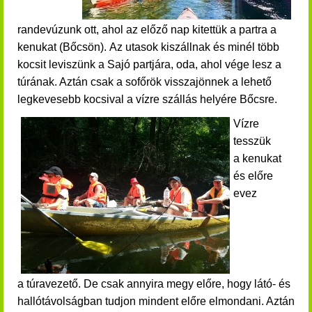
randevúzunk ott, ahol az előző nap kitettük a partra a
kenukat (Bőcsön). Az utasok kiszállnak és minél több
kocsit leviszünk a Sajó partjára, oda, ahol vége lesz a
túrának. Aztán csak a sofőrök visszajönnek a lehető
legkevesebb kocsival a vízre szállás helyére Bőcsre.
Vízre
tesszük
a kenukat
és előre
evez
a túravezető. De csak annyira megy előre, hogy látó- és
hallótávolságban tudjon mindent előre elmondani. Aztán