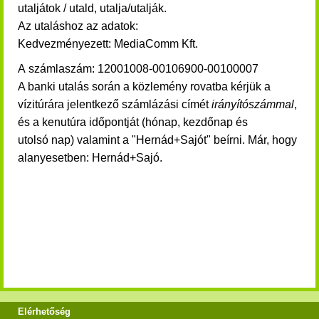
utaljátok / utald, utalja/utalják.
Az utaláshoz az adatok:
Kedvezmé
nyezett: MediaComm Kft.
A számlaszám: 12001008-00106900-00100007
A banki utalás során a közlemény rovatba kérjük a
vízitúrára jelentkező számlázási címét
irányítószámmal
,
és a kenutúra időpontját (hónap, kezdőnap és
utolsó nap) valamint a "Hernád+Sajót" beírni. Már, hogy
alanyesetben: Hernád+Sajó.
Elérhetőség