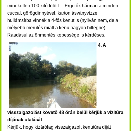
mindketten 100 kiló fölött.... Ergo ők hárman a minden
cuccal, görögdinnyével, karton ásványvízzel
hullámsírba vinnék a 4-fős kenut is (nyilván nem, de a
mélyebb merülés miatt a kenu nagyon billegne).
Ráadásul az önmentés képessége is kérdéses.
4. A
visszaigazolást követő 48 órán belül kérjük a vízitúra
díjának utalását.
Kérjük, hogy
kizárólag
visszaigazolt kenutúra díját