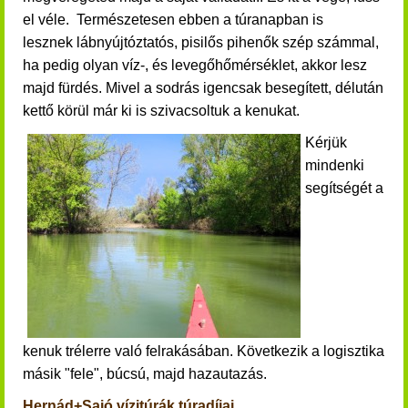
el véle. Természetesen ebben a
túranapban is
lesznek
lábnyújtóztatós, pisilős pihenők szép számmal,
ha pedig olyan víz-, és levegőhőmérséklet, akkor lesz
majd fürdés. Mivel a sodrás igencsak besegített, délután
kettő körül már ki is szivacsoltuk a kenukat.
Kérjük
mindenki
segítségét a
kenuk trélerre való felrakásában. Következik a logisztika
másik "fele", búcsú, majd hazautazás.
Hernád+Sajó vízitúrák túradíjai