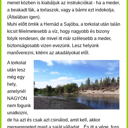
menet közben is kiabáljuk az instrukciókat - ha a meder,
a beakadt fák, a torlaszok, vagy a bármi ezt indokolja.
(Általában igen).
Muhi előtt ömlik a Hernád a Sajóba, a torkolat után talán
kicsit félelmetesebb a víz, hogy nagyobb és bizony
folyik rendesen, de mivel itt már szélesebb a meder,
biztonságosabb vizen evezünk. Lesz helyünk
manőverezni, kitérni az akadályokat elől.
A torkolat
után lesz
még egy
hely,
amelynél
NAGYON
nem fogunk
unatkozni,
de ha azt és csak azt csinálod, amit kell, akkor
megveregeted majd a saját válladat... És itt a vége, fuss