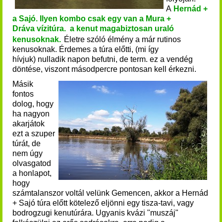
A
Hernád +
a Sajó. Ilyen kombo csak egy van a Mura +
Dráva vízitúra. a kenut magabiztosan uraló
kenusoknak.
Életre szóló élmény a már rutinos
kenusoknak. Érdemes a túra előtti, (mi így
hívjuk) nulladik napon befutni, de term. ez a vendég
döntése, viszont másodpercre pontosan kell érkezni.
Másik
fontos
dolog, hogy
ha nagyon
akarjátok
ezt a szuper
túrát, de
nem úgy
olvasgatod
a honlapot,
hogy
számtalanszor voltál velünk Gemencen, akkor a Hernád
+ Sajó túra előtt kötelező eljönni egy tisza-tavi, vagy
bodrogzugi kenutúrára. Ugyanis kvázi "muszáj"