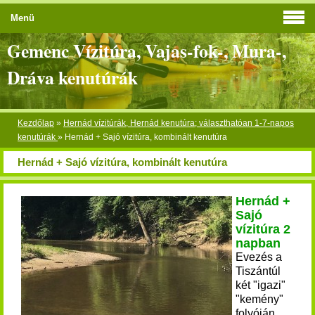
Menü
Gemenc Vízitúra, Vajas-fok-, Mura-,
Dráva kenutúrák
Kezdőlap
»
Hernád vízitúrák, Hernád kenutúra; választhatóan 1-7-napos
kenutúrák
»
Hernád + Sajó vízitúra, kombinált kenutúra
Hernád + Sajó vízitúra, kombinált kenutúra
Hernád +
Sajó
vízitúra 2
napban
Evezés a
Tiszántúl
két "igazi"
"kemény"
folyóján.