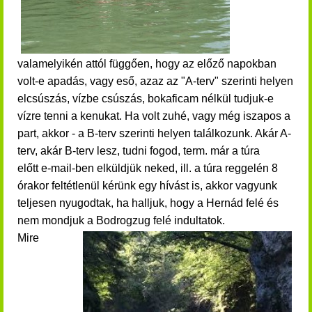
valamelyikén attól függően, hogy az előző napokban
volt-e apadás, vagy eső, azaz az "A-terv" szerinti helyen
elcsúszás, vízbe csúszás, bokaficam nélkül tudjuk-e
vízre tenni a kenukat. Ha volt zuhé, vagy még iszapos a
part, akkor - a B-terv szerinti helyen találkozunk. Akár A-
terv, akár B-terv lesz, tudni fogod, term. már a túra
előtt e-mail-ben elküldjük neked, ill. a túra reggelén 8
órakor feltétlenül kérünk egy hívást is, akkor vagyunk
teljesen nyugodtak, ha halljuk, hogy a Hernád felé és
nem mondjuk a Bodrogzug felé indultatok.
Mire