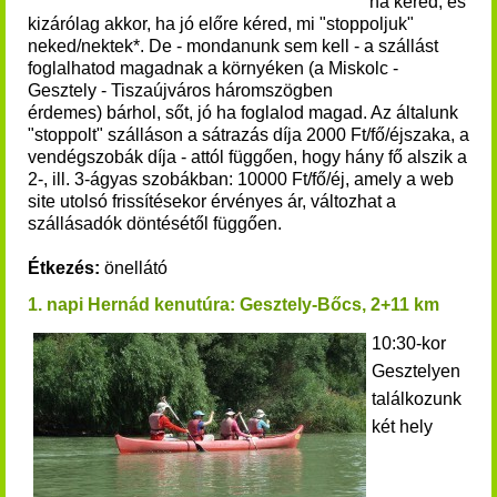
ha kéred, és
kizárólag akkor, ha jó előre kéred, mi "stoppoljuk"
neked/nektek*. De - mondanunk sem kell - a szállást
foglalhatod magadnak a környéken (a Miskolc -
Gesztely - Tiszaújváros háromszögben
érdemes) bárhol, sőt, jó ha foglalod magad.
Az általunk
"stoppolt" szálláson a sátrazás díja 2000 Ft/fő/éjszaka, a
vendégszobák díja - attól függően, hogy hány fő alszik a
2-, ill. 3-ágyas szobákban:
10000 Ft/fő/éj, amely a web
site utolsó frissítésekor érvényes ár, változhat a
szállásadók döntésétől függően.
Étkezés:
önellátó
1. napi Hernád kenutúra: Gesztely-Bőcs, 2+
11 km
10:30-kor
Gesztelyen
találkozunk
két hely