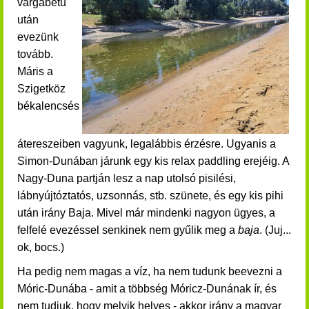
vargabetű
után
evezünk
tovább.
Máris a
Szigetköz
békalencsés
átereszeiben vagyunk, legalábbis érzésre. Ugyanis a
Simon-Dunában járunk egy kis relax paddling erejéig. A
Nagy-Duna partján lesz a nap utolsó pisilési,
lábnyújtóztatós, uzsonnás, stb. szünete, és egy kis pihi
után irány Baja. Mivel már mindenki nagyon ügyes, a
felfelé evezéssel senkinek nem gyűlik meg a
baja
. (Juj...
ok, bocs.)
Ha pedig nem magas a víz, ha nem tudunk beevezni a
Móric-Dunába - amit a többség Móricz-Dunának ír, és
nem tudjuk, hogy melyik helyes - akkor irány a magyar