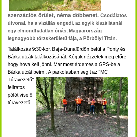
szenzációs őrület, néma döbbenet.
Csodálatos
útvonal, ha a vízállás engedi, az egyik kiszállásnál
egy elmondhatatlan óriás, Magyarország
legnagyobb törzskerületű fája, a Pörbölyi Titán.
Találkozás 9:30-kor, Baja-Dunafürdőn belül a Ponty és
Bárka utcák találkozásánál. Kérjük nézzétek meg előre,
hogy hova kell jönni. Már most érdemes a GPS-be a
Bárka utcát beírni.
A parkolásban segít az "MC
Túravezető"
feliratos
pólót viselő
túravezető,