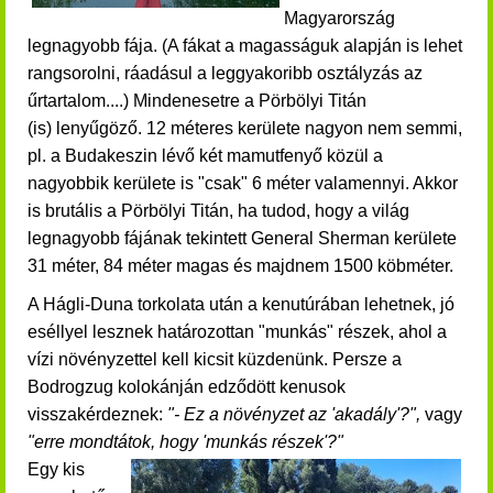
Magyarország
legnagyobb fája. (A fákat a magasságuk alapján is lehet
rangsorolni, ráadásul a leggyakoribb osztályzás az
űrtartalom....) Mindenesetre a Pörbölyi Titán
(is) lenyűgöző. 12 méteres kerülete nagyon nem semmi,
pl. a Budakeszin lévő két mamutfenyő közül a
nagyobbik kerülete is "csak" 6 méter valamennyi. Akkor
is brutális a Pörbölyi Titán, ha tudod, hogy a világ
legnagyobb fájának tekintett General Sherman kerülete
31 méter, 84 méter magas és majdnem 1500 köbméter.
A Hágli-Duna torkolata után a kenutúrában lehetnek, jó
eséllyel lesznek határozottan "munkás" részek, ahol a
vízi növényzettel kell kicsit küzdenünk. Persze a
Bodrogzug kolokánján edződött kenusok
visszakérdeznek:
"- Ez a növényzet az 'akadály'?",
vagy
"erre mondtátok, hogy 'munkás részek'?"
Egy kis