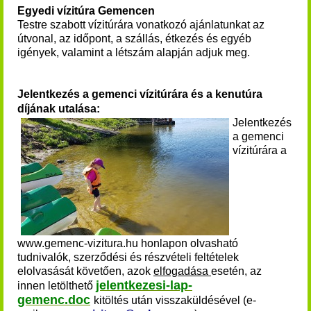
Egyedi vízitúra Gemencen
Testre szabott vízitúrára vonatkozó ajánlatunkat az
útvonal, az időpont, a szállás, étkezés és egyéb
igények, valamint a létszám alapján adjuk meg.
Jelentkezés a gemenci vízitúrára és a kenutúra
díjának utalása:
Jelentkezés
a
gemenci
vízitúrára
a
www.gemenc-vizitura.hu honlapon olvasható
tudnivalók, szerződési és részvételi feltételek
elolvasását követően, azok
elfogadása
esetén, az
jelentkezesi-lap-
innen
letölthető
gemenc.doc
kitöltés után visszaküldésével (e-