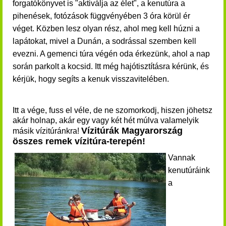
forgatókönyvet is "aktiválja az élet", a kenutúra a
pihenések, fotózások függvényében 3 óra körül ér
véget. Közben lesz olyan rész, ahol meg kell húzni a
lapátokat, mivel a Dunán, a sodrással szemben kell
evezni. A gemenci túra végén oda érkezünk, ahol a nap
során parkolt a kocsid. Itt még hajótisztításra kérünk, és
kérjük, hogy segíts a kenuk visszavitelében.
Itt a vége, fuss el véle, de ne szomorkodj, hiszen jöhetsz
akár holnap, akár egy vagy két hét múlva valamelyik
Vízitúrák Magyarország
másik vízitúránkra!
összes remek vízitúra-terepén!
Vannak
kenutúráink
a