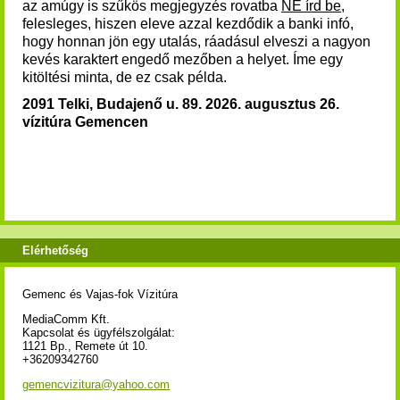
az amúgy is szűkös megjegyzés rovatba
NE írd be
,
felesleges, hiszen eleve azzal kezdődik a banki infó,
hogy honnan jön egy utalás, ráadásul elveszi a nagyon
kevés karaktert engedő mezőben a helyet. Íme egy
kitöltési minta, de ez csak példa.
2091 Telki, Budajenő u. 89.
2026. augusztus 26.
vízitúra
Gemencen
Elérhetőség
Gemenc és Vajas-fok Vízitúra
MediaComm Kft.
Kapcsolat és ügyfélszolgálat:
1121 Bp., Remete út 10.
+36209342760
gemencvizitura@yahoo.com