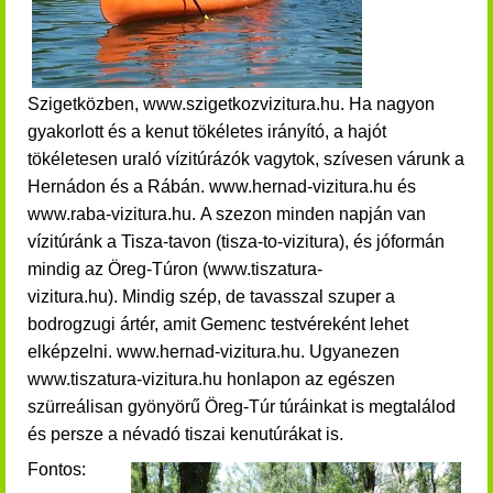
Szigetközben, www.szigetkozvizitura.hu. Ha nagyon
gyakorlott és a kenut tökéletes irányító, a hajót
tökéletesen uraló vízitúrázók vagytok, szívesen várunk a
Hernádon és a Rábán. www.hernad-vizitura.hu és
www.raba-vizitura.hu.
A szezon minden napján van
vízitúránk a Tisza-tavon (tisza-to-vizitura), és jóformán
mindig az Öreg-Túron (www.tiszatura-
vizitura.hu)
.
Mindig szép, de tavasszal szuper a
bodrogzugi ártér, amit Gemenc testvéreként lehet
elképzelni. www.hernad-vizitura.hu. Ugyanezen
www.tiszatura-vizitura.hu honlapon az egészen
szürreálisan gyönyörű Öreg-Túr túráinkat is megtalálod
és persze a névadó tiszai kenutúrákat is.
Fontos: