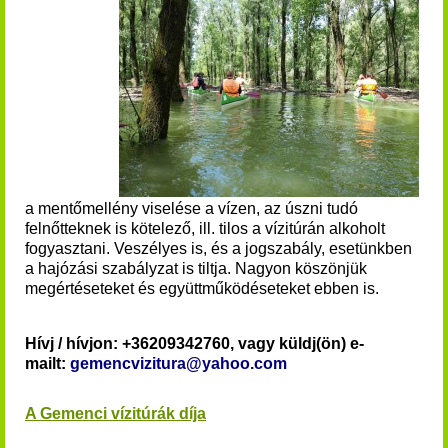
a mentőmellény viselése a vízen, az úszni tudó
felnőtteknek is kötelező, ill. tilos a vízitúrán alkoholt
fogyasztani. Veszélyes is, és a jogszabály, esetünkben
a hajózási szabályzat is tiltja. Nagyon köszönjük
megértéseteket és együttműködéseteket ebben is.
Hívj / hívjon: +36209342760, vagy küldj(ön) e-
mailt:
gemencvizitura@yahoo.com
A Gemenci vízitúrák díja