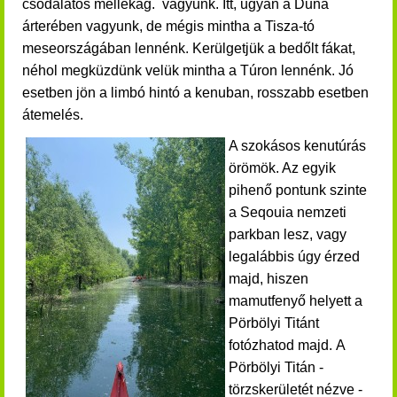
csodálatos mellékág. vagyunk.
Itt, ugyan a Duna
árterében vagyunk, de mégis mintha a Tisza-tó
meseországában lennénk
. Kerülgetjük a bedőlt fákat,
néhol megküzdünk velük mintha a Túron lennénk.
Jó
esetben jön a limbó hintó a kenuban, rosszabb esetben
átemelés.
A szokásos kenutúrás
örömök. Az egyik
pihenő pontunk szinte
a Seqouia nemzeti
parkban lesz, vagy
legalábbis úgy érzed
majd, hiszen
mamutfenyő helyett a
Pörbölyi Titánt
fotózhatod majd.
A
Pörbölyi Titán -
törzskerületét nézve -