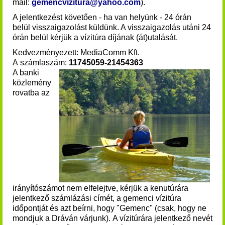
mail:
gemencvizitura@yahoo.com
).
A jelentkezést követően - ha van helyünk - 24 órán
belül visszaigazolást küldünk. A visszaigazolás utáni 24
órán belül kérjük a vízitúra díjának (át)utalását
.
Kedvezményezett: MediaComm Kft.
A számlaszám:
11745059-21454363
A banki
közlemény
rovatba az
irányítószámot nem elfelejtve, kérjük a kenutúrára
jelentkező számlázási címét, a gemenci vízitúra
időpontját és azt beírni, hogy "Gemenc" (csak, hogy ne
mondjuk a Dráván várjunk). A vízitúrára jelentkező nevét