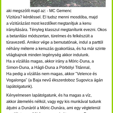
aki megszólít majd az: - MC Gemenc
Vízitúra? kérdéssel. El tudsz menni mosdóba, majd
a
vízitúrázást most kezdőket megtanítjuk a kenu
irányítására. T
ényleg klasszul megtanítunk evezni. Okos
a betanítási módszertan, türelmes és felkészült a
túravezető.
Amikor vége a bemutatónak, indul a parttól
néhány méterre a kenuzás gyakorlása, és ha már szinte
világbajnok minden legénység akkor indulunk.
Ha a vízállás magas, akkor irány a Móric-Duna, a
Simon-Duna, a Hágli-Duna a Pörbölyi Titánnal,
Ha pedig a vízállás nem magas, akkor "Velence és
Vogalonga" (a Baja nevű ékszerdoboz Sugovica ágán
lapátolgatunk).
Kényelmesen lapátolgatunk, és ha m
agas a víz,
akkor átemelés nélkül, vagy egy kis munkával tudunk
átjutni a Dunáról a Móric-Dunára, ami egy végtelenül