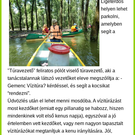
Ligeterdős
helyen lehet
parkolni,
amelyben
segít a
"Túravezető" feliratos pólót viselő túravezető, aki a
tanácstalannak látszó vezetőket eleve megszólítja a: -
Gemenc Vízitúra? kérdéssel, és segít a kocsikat
“rendezni”.
Üdvözlés után el lehet menni mosdóba.
A vízitúrázást
most kezdőket (emiatt egy pillanatig se habozz, hiszen
mindenkinek volt első kenus napja), egyszóval a jó
értelemben vett kezdőket, vagy nem nagyon tapasztalt
vízitúrázókat megtanítjuk a kenu irányítására. Jól,