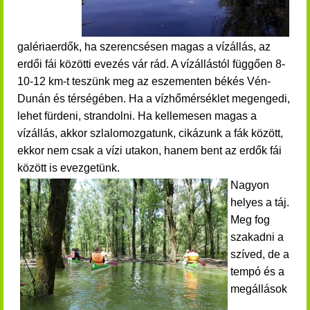
galériaerdők, ha szerencsésen magas a vízállás, az
erdői fái közötti evezés vár rád. A vízállástól függően 8-
10-12 km-t teszünk meg az eszementen békés Vén-
Dunán és térségében. Ha a vízhőmérséklet megengedi,
lehet fürdeni, strandolni. Ha kellemesen magas a
vízállás, akkor szlalomozgatunk, cikázunk a fák között,
ekkor nem csak a vízi utakon, hanem bent az erdők fái
között is evezgetünk.
Nagyon
helyes a táj.
Meg fog
szakadni a
szíved, de a
tempó és a
megállások