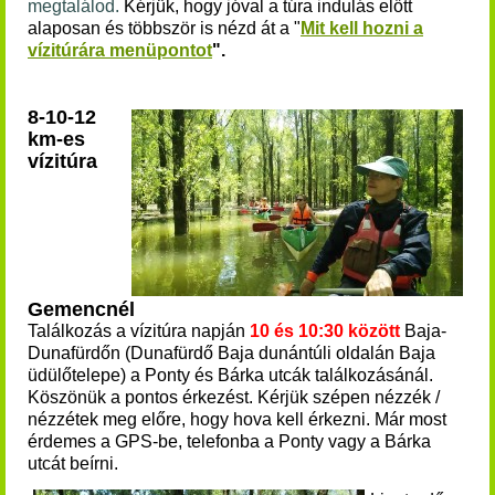
megtalálod.
K
érjük, hogy jóval a túra indulás előtt
alaposan és többször is nézd át a "
Mit kell hozni a
vízitúrára menüpontot
".
8-10-12
km-es
vízitúra
Gemencnél
Találkozás a vízitúra napján
10 és 10:30 között
Baja-
Dunafürdőn (Dunafürdő Baja dunántúli oldalán Baja
üdülőtelepe) a Ponty és Bárka utcák találkozásánál.
Köszönük a pontos érkezést. Kérjük szépen nézzék /
nézzétek meg előre, hogy hova kell érkezni. Már most
érdemes a GPS-be, telefonba a Ponty vagy a Bárka
utcát beírni.