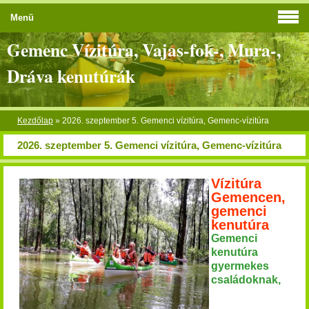
Menü
Gemenc Vízitúra, Vajas-fok-, Mura-,
Dráva kenutúrák
Kezdőlap
»
2026. szeptember 5. Gemenci vízitúra, Gemenc-vízitúra
2026. szeptember 5. Gemenci vízitúra, Gemenc-vízitúra
Vízitúra
Gemencen,
gemenci
kenutúra
Gemenci
kenutúra
gyermekes
családoknak,