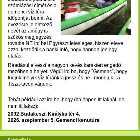
számlázási címét és a
gemenci vízitúra
időpontját beírni.
Az
evezésre jelentkező
nevét az amúgy is
szűkös megjegyzés
rovatba NE írd be! Egyrészt felesleges, hiszen eleve
azzal kezdődik a banki infó, hogy honnan jön egy
utalás.
Ráadásul elveszi a nagyon kevés karaktert engedő
mezőben a helyet. Végül írd be, hogy "Gemenc", hogy
tudjuk melyik vízitúránkra jössz és ne - mondjuk - a
Tisza-tavon várjunk.
Tehát például azt írd be, hogy (ha éppen itt laknál, de
nem itt laksz):
2092 Budakeszi, Királyka tér 4.
2026. szeptember 5. Gemenci kenutúra