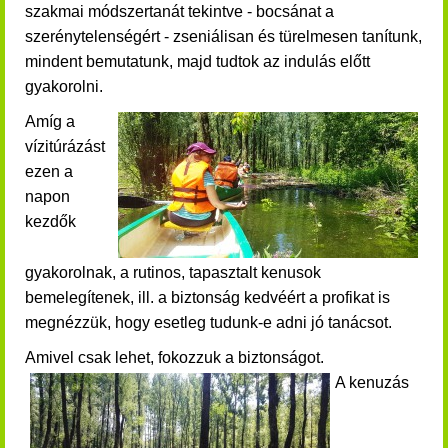
szakmai módszertanát tekintve - bocsánat a
szerénytelenségért - zseniálisan és türelmesen tanítunk,
mindent bemutatunk,
majd
tudtok az indulás előtt
gyakorolni.
Amíg a
vízitúrázást
ezen a
napon
kezdők
gyakorolnak, a rutinos,
tapasztalt kenusok
bemelegítenek, ill. a biztonság kedvéért a profikat is
megnézzük, hogy esetleg tudunk-e adni jó tanácsot.
Amivel csak lehet, fokozzuk a biztonságot.
A kenuzás