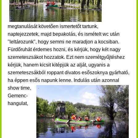
megtanulását követően ismertetőt tartunk,
naptejezzetek, majd bepakolás, és ismételt wc után
"leltározunk", hogy semmi ne maradjon a kocsiban.
Fürdőruhát érdemes hozni, és kérjük, hogy két nagy
szemeteszsákot hozzatok. Ezt nem szemétgyűjtéshez
kérjük, hanem kicsit kitépjük az alját, ugyanis a
szemeteszsákból roppant divatos esőszoknya gyárható,
ha éppen esős napunk lenne. Indulás után a
zonnal
show time,
Gemenc-
hangulat,