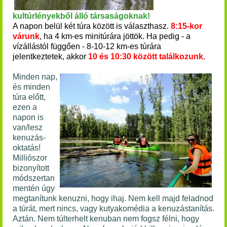
kultúrlényekből álló
társaságoknak!
A napon belül két túra között is választhasz.
8:15-kor
várunk
, ha 4 km-es minitúrára jöttök. Ha pedig - a
vízállástól függően - 8-10-12 km-es túrára
jelentkeztetek,
akkor
10 és 10:30 között találkozunk.
Minden nap,
és minden
túra előtt,
ezen a
napon is
van/lesz
kenuzás-
oktatás!
Milliószor
bizonyított
módszertan
mentén úgy
megtanítunk kenuzni, hogy ihaj. Nem kell majd feladnod
a túrát, mert nincs, vagy kutyakomédia a kenuzástanítás.
Aztán. Nem túlterhelt kenuban nem fogsz félni, hogy