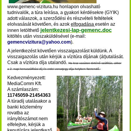
www.gemenc-vizitura.hu honlapon olvasható
tudnivalók, a túra leírása, a gyakori kérdésekre (GYIK)
adott válaszok, a szerződési és részvételi feltételek
elolvasását követően, és azok
elfogadása
esetén az
jelentkezesi-lap-gemenc.doc
innen
letölthető
kitöltés után visszaküldésével (e-mail:
gemencvizitura@yahoo.com
).
A jelentkezést követően visszaigazolást küldünk. A
visszaigazolás után kérjük a vízitúra díjának (át)utalását
.
Csak a vízitúra díja utalandó.
Ha lesz vasúton történő szállítás, akkor
a 2. napi kenuszállítási díj és erdei vonatjegy díja helyben fizetendő.
Kedvezményezett:
MediaComm Kft.
A számlaszám:
11745059-21454363
A túradíj utalásakor a
banki közlemény
rovatba az
irányítószámot nem
elfelejtve, kérjük a
kenutúrára jelentkező