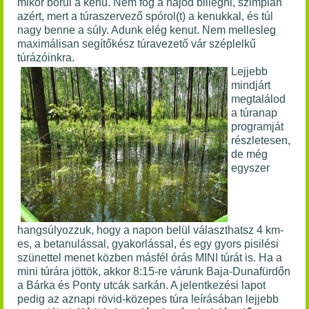
mikor borul a kenu. Nem fog a hajód billegni, szimplán
azért, mert a túraszervező spórol(t) a kenukkal, és túl
nagy benne a súly. Adunk elég kenut. Nem mellesleg
maximálisan segítőkész túravezető vár széplelkű
túrázóinkra.
Lejjebb
mindjárt
megtalálod
a túranap
programját
részletesen,
de még
egyszer
hangsúlyozzuk, hogy a napon belül választhatsz 4 km-
es, a betanulással, gyakorlással, és egy gyors pisilési
szünettel menet közben másfél órás MINI túrát is. Ha a
mini túrára jöttök, akkor
8:15-re várunk Baja-Dunafürdőn
a Bárka és Ponty utcák sarkán. A jelentkezési lapot
pedig az aznapi rövid-közepes túra leírásában lejjebb