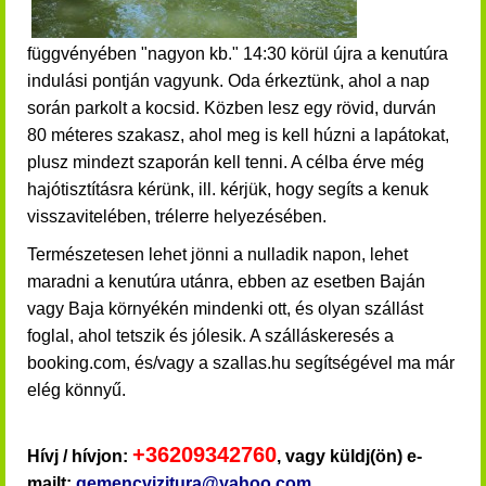
függvényében "nagyon kb." 14:30 körül újra a kenutúra
indulási pontján vagyunk. Oda érkeztünk,
ahol a nap
során parkolt a kocsid.
Közben lesz egy rövid, durván
80 méteres szakasz, ahol meg is kell húzni a lapátokat,
plusz mindezt szaporán kell tenni.
A célba érve még
hajótisztításra kérünk, ill. kérjük, hogy segíts a kenuk
visszavitelében, trélerre helyezésében.
Természetesen lehet jönni a nulladik napon, lehet
maradni a kenutúra utánra, ebben az esetben Baján
vagy Baja környékén mindenki ott, és olyan szállást
foglal, ahol tetszik és jólesik. A szálláskeresés a
booking.com, és/vagy a szallas.hu segítségével ma már
elég könnyű.
+36209342760
Hívj / hívjon:
, vagy küldj(ön) e-
mailt:
gemencvizitura@yahoo.com