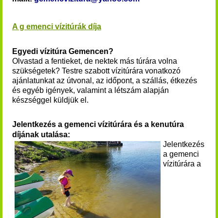
A g emenci vízitúrák díja
Egyedi vízitúra Gemencen?
Olvastad a fentieket, de nektek más túrára volna
szükségetek? Testre szabott vízitúrára vonatkozó
ajánlatunkat az útvonal, az időpont, a szállás, étkezés
és egyéb igények, valamint a létszám alapján
készséggel küldjük el.
Jelentkezés a gemenci vízitúrára és a kenutúra
díjának utalása:
Jelentkezés
a
gemenci
vízitúrára
a