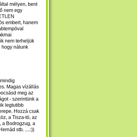
által mélyen, bent
tő nem egy
TETLEN
lós embert, hanem
 lábtempóval
akmai
kik nem terheljük
k, hogy nálunk
mindig
s. Magas vízállás
 bocsásd meg az
ágot - szerintünk a
ik legtutibb
terepe. Hozzá csak
öz, a Tisza-tó, az
, a Bodrogzug, a
ernád stb. ....:))