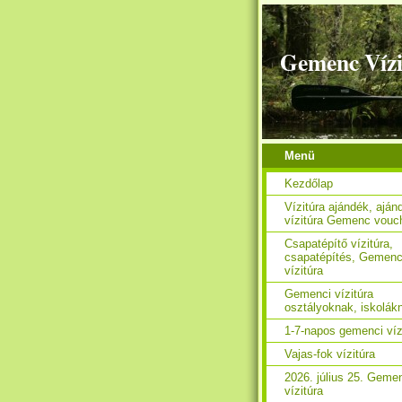
Gemenc Vízi
Menü
Kezdőlap
Vízitúra ajándék, aján
vízitúra Gemenc vouc
Csapatépítő vízitúra,
csapatépítés, Gemen
vízitúra
Gemenci vízitúra
osztályoknak, iskolák
1-7-napos gemenci víz
Vajas-fok vízitúra
2026. július 25. Geme
vízitúra