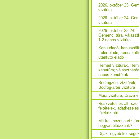
2026. október 23. Ge
vízitúra
2026. október 24. Ge
vízitúra
2026. október 23-24.
Gemenci túra, választ
1-2-napos vízitúra
Kenu eladó, kenuszáll
tréler eladó, kenuszáll
utánfutó eladó
Hernád vízitúrák, Her
kenutúra; választhatóa
napos kenutúrák
Bodrogzugi vízitúrák,
Bodrog-ártér vízitúra
Mura vízitúra, Dráva ví
Részvételi és ált. sze
feltételek, adatkezelés
tájékoztató
Mit kell hozni a vízitúr
hogyan öltözzünk?
Díjak, egyéb költsége