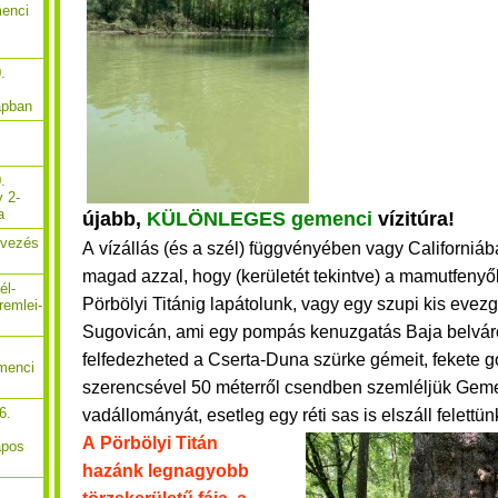
menci
.
apban
.
y 2-
a
újabb,
KÜLÖNLEGES gemenci
vízitúra!
Evezés
A vízállás (és a szél) függvényében vagy Californiá
magad azzal, hogy (kerületét tekintve) a mamutfenyők
él-
Pörbölyi Titánig lapátolunk, vagy egy szupi kis evez
remlei-
Sugovicán, ami egy pompás kenuzgatás Baja belvár
felfedezheted a Cserta-Duna szürke gémeit, fekete gó
menci
szerencsével 50 méterről csendben szemléljük Gem
6.
vadállományát, esetleg egy réti sas is elszáll felettün
A Pörbölyi Titán
apos
hazánk legnagyobb