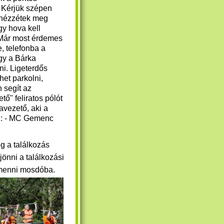
. Kérjük szépen
 nézzétek meg
gy hova kell
 Már most érdemes
, telefonba a
gy a Bárka
rni. Ligeterdős
het parkolni,
 segít az
tő" feliratos pólót
ravezető, aki a
az: - MC Gemenc
g a találkozás
jönni a találkozási
t menni mosdóba.