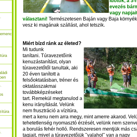
időtök, a 3
evezés bárm
vagy napjait
.
választani!
Természetesen Baján vagy Baja környék
vesz ki magának szállást, ahol tetszik.
Gemenc
Miért bízd ránk az életed?
Mi tudunk
tanítani.
Túravezetőink
túra
kenuzástanítást, olyan
túravezetőtől tanultak, aki
ládi
20 éven tanított a
őben
felsőoktatásban, tréner és
.
oktatásszakmai
továbbképzéseket
os
tart.
Remekül megtanulod a
kenu irányítását. Velünk
nem frusztráció a vízitúra,
zitúra
mert a kenu nem arra megy, mint amerre akarod.
Vel
tehetetlenség nyomasztó érzését, velünk nem szenv
a borulás fehér holló.
Rendszeresen mentjük más csa
.
tagjait, mivel a túravezetőjük "valahol" van a nagy