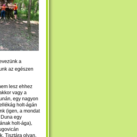
l evezünk a
álunk az egészen
em lesz ehhez
 akkor vagy a
unán, egy nagyon
ellékág holt-ágán
nk (igen, a mondat
a Duna egy
ának holt-ága),
ugovicán
k. Tisztára olyan,