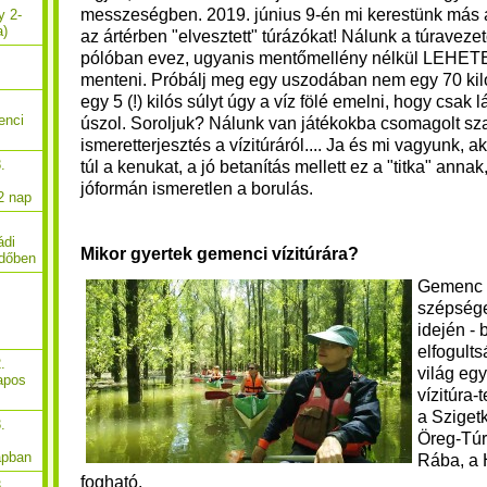
messzeségben.
2019. június 9-én mi kerestünk más 
y 2-
a)
az ártérben "elvesztett" túrázókat!
Nálunk a túraveze
pólóban evez, ugyanis mentőmellény nélkül LEHE
menteni.
Próbálj meg egy uszodában nem egy 70 ki
egy 5 (!) kilós súlyt úgy a víz fölé emelni, hogy csak
enci
úszol.
Soroljuk? Nálunk van játékokba csomagolt sz
ismeretterjesztés a vízitúráról.... Ja és mi vagyunk, a
.
túl a kenukat, a jó betanítás mellett ez a "titka" anna
jóformán ismeretlen a borulás.
2 nap
ádi
Mikor gyertek gemenci vízitúrára?
rdőben
Gemenc 
szépsége
idején -
elfogults
.
világ egy
apos
vízitúra-
a Szigetk
.
Öreg-Túr
apban
Rába, a H
fogható.
.