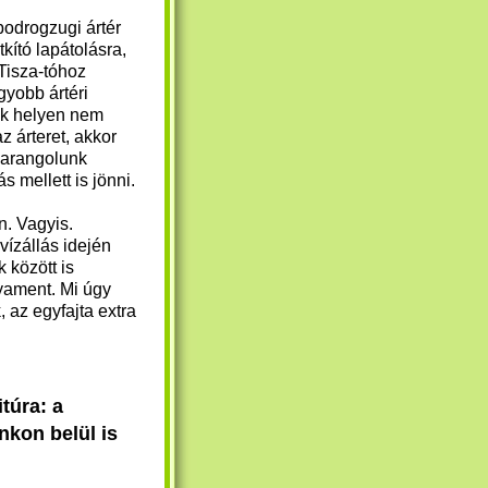
bodrogzugi ártér
tkító lapátolásra,
 Tisza-tóhoz
yobb ártéri
sok helyen nem
 árteret, akkor
barangolunk
mellett is jönni.
on.
Vagyis.
ízállás idején
 között is
yament.
Mi úgy
, az egyfajta extra
itúra
: a
kon belül is