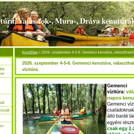
túra, Vajas-fok-, Mura-, Dráva kenutúrá
Kezdőlap
»
2026. szeptember 4-5-6. Gemenci kenutúra, választhatóa
2026. szeptember 4-5-6. Gemenci kenutúra, választha
vízitúra
dék
her
Gemenci
c
vízitúra:
vál
napos kenu
nak
Gemenci víz
családoknak,
itúrák
álló baráti 
egyéni rész
nci
csak egy 1-