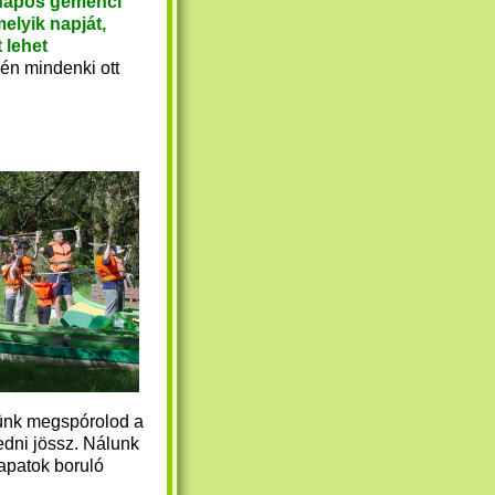
-napos gemenci
elyik napját,
 lehet
én mindenki ott
ünk megspórolod a
edni jössz.
Nálunk
patok boruló