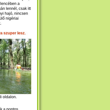
lencében a
n lennél, csak itt
yi hajó, nincsen
lő nigériai
t.
a szuper lesz.
i oldalon.
k a pontos