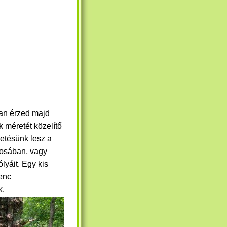
ban érzed majd
 méretét közelítő
getésünk lesz a
osában, vagy
lyáit.
Egy kis
enc
k.