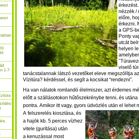
érkezést
menci
nézzék /
előre, ho
menci
érkezni.
a GPS-be
hatóan
Ponty va
utcát beí
ító
helyen le
ító
amelyben
"Túraveze
nád
viselő tú
n 1-7-
tanácstalannak látszó vezetőket eleve megszólítja 
Vízitúra? kérdéssel, és segít a kocsikat “rendezni”.
Ha van nálatok romlandó élelmiszer, azt érdemes mé
zitúra
előtt a szállásotokon hűtőszekrénybe tenni, és utána 
rződési
pontra. Amikor itt vagy, gyors üdvözlés után el lehe
i
A felszerelés kiosztása, és
a hajók kb. 5 perces vízhez
ára,
vitele (gurítása) után
k
a
kenuzással most