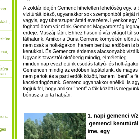
A zöldár idején Gemenc hihetetlen lehetőség egy, a 
 nap
vízitúráit idéző, ugyanakkor sok szempontból párját ri
vagyis, egy überszuper ártéri evezésre. Ilyenkor egy
ládi-,
fogható
öröm vár ránk. Gemenc Magyarország legnag
erdeje. Muszáj látni. Ehhez hasonló vízi világot túl 
láthatunk. Amikor a Duna Gemenc környékén elönti az
zitúra
nem csak a holt-ágakon, hanem bent az erdőben is 
kenukkal. És Gemencre érdemes alacsonyabb vízállás 
enci,
Ugyanis t
avasztól októberig mindig, elméletileg
minden nap evezhetünk csodás fattyú- és holt-ágak
.
utúra
Gemencen mindig az erdőben lapátolunk, de magas v
ban
nem partok és a parti erdők között, hanem "bent" a fák
kacskaringózunk.
Gemenc ugyanakkor enélkül is ag
fogjuk fel, hogy amikor "bent" a fák között is megyünk
bónusz a torta habján.
1. napi gemenci víz
menc
gemenci kenutúráin
eges
íme, egy