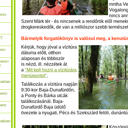
mntha Ve
Vogalongá
enci
nincs ann
Szent Márk tér - és nincsenek a rendőrök elől menekü
drogkereskedők, de van a milliószor szebb természe
27.
Bármelyik forgatókönyv is valósul meg, a kenutúr
K
érjük, hogy jóval a vízitúra
enci
dátuma előtt, otthon
alaposan és többször
menci
is nézd, ill. nézzétek át
2-
a
"Mit kell hozni a vízitúrára
menüpontot"
.
hatóan
Találkozás a vízitúra napján
9:30-kor Baja-Dunafürdőn,
menci
a Ponty és Bárka utcák
találkozásánál. Baja-
menc
Dunafürdő Baja üdülő
övezete a nyugati, Pécs és Szekszárd felöli, dunántúl
hatóan
Köszönjü