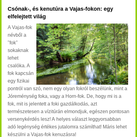
Csónak-, és kenutúra a Vajas-fokon: egy
elfelejtett világ
A Vajas-fok
névből a
"fok"
sokaknak
lehet
csalóka. A
fok kapcsán
egy fizikai
pontról van szó, nem egy olyan fokról beszélünk, mint a
Jóreménység foka, vagy a Horn-fok. De, hogy mi is a
fok, mit is jelentett a foki gazdálkodás, azt
természetesen a vízitúrán elmondjuk, egészen pontosan
versenykérdés lesz! A helyes választ leggyorsabban
adó legénység értékes jutalomra számíthat! Máris lehet
készülni a Vajas-fok kenuzásra!