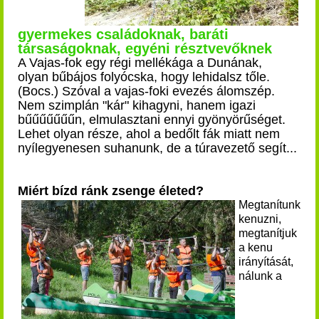
gyermekes családoknak, baráti
társaságoknak, egyéni résztvevőknek
A Vajas-fok egy régi mellékága a Dunának,
olyan bűbájos folyócska, hogy lehidalsz tőle.
(Bocs.) Szóval a vajas-foki evezés álomszép.
Nem szimplán "kár" kihagyni, hanem igazi
bűűűűűűűn, elmulasztani ennyi gyönyörűséget.
Lehet olyan része, ahol a bedőlt fák miatt nem
nyílegyenesen suhanunk, de a túravezető segít...
Miért bízd ránk zsenge életed?
Megtanítunk
kenuzni,
megtanítjuk
a kenu
irányítását,
nálunk a