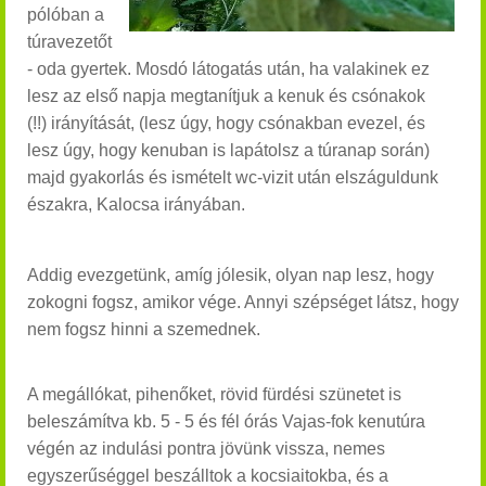
pólóban a
túravezetőt
- oda gyertek.
Mosdó látogatás után, ha valakinek ez
lesz az első napja megtanítjuk a kenuk és csónakok
(!!) irányítását, (lesz úgy, hogy csónakban evezel, és
lesz úgy, hogy kenuban is lapátolsz a túranap során)
majd gyakorlás és ismételt wc-vizit után elszáguldunk
északra, Kalocsa irányában.
Addig evezgetünk, amíg jólesik, olyan nap lesz, hogy
zokogni fogsz, amikor vége. Annyi szépséget látsz, hogy
nem fogsz hinni a szemednek.
A megállókat, pihenőket, rövid fürdési szünetet is
beleszámítva kb. 5 - 5 és fél órás Vajas-fok kenutúra
végén az indulási pontra jövünk vissza, nemes
egyszerűséggel beszálltok a kocsiaitokba, és a