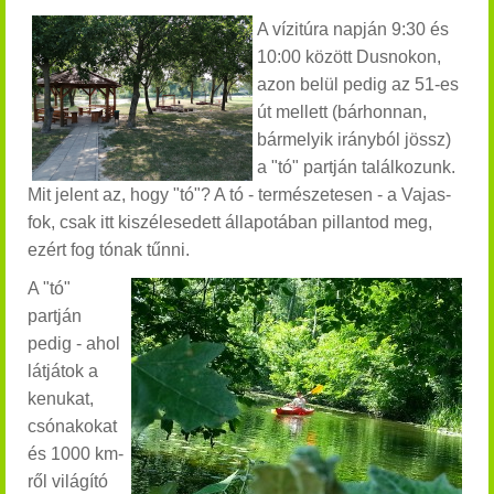
A vízitúra napján 9:30 és
10:00 között Dusnokon,
azon belül pedig az 51-es
út mellett (bárhonnan,
bármelyik irányból jössz)
a "tó" partján találkozunk.
Mit jelent az, hogy "tó"? A tó - természetesen - a Vajas-
fok, csak itt kiszélesedett állapotában pillantod meg,
ezért fog tónak tűnni.
A "tó"
partján
pedig - ahol
látjátok a
kenukat,
csónakokat
és 1000 km-
ről világító