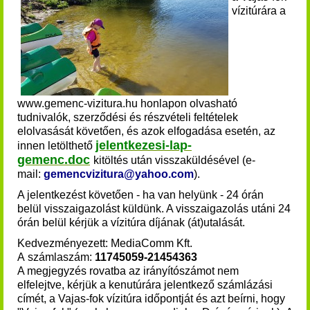
vízitúrára
a
www.gemenc-vizitura.hu honlapon olvasható
tudnivalók, szerződési és részvételi feltételek
elolvasását követően, és azok elfogadása esetén, az
jelentkezesi-lap-
innen
letölthető
gemenc.doc
kitöltés után visszaküldésével (e-
mail:
gemencvizitura@yahoo.com
).
A jelentkezést követően - ha van helyünk - 24 órán
belül visszaigazolást küldünk. A visszaigazolás utáni 24
órán belül kérjük a vízitúra díjának (át)utalását
.
Kedvezményezett: MediaComm Kft.
A számlaszám:
11745059-21454363
A megjegyzés rovatba az irányítószámot nem
elfelejtve, kérjük a kenutúrára jelentkező számlázási
címét, a Vajas-fok vízitúra időpontját és azt beírni, hogy