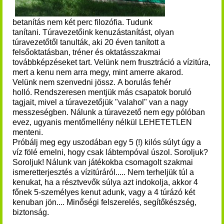
betanítás nem két perc filozófia. Tudunk
tanítani.
Túravezetőink kenuzástanítást, olyan
túravezetőtől tanulták, aki 20 éven tanított a
felsőoktatásban, tréner és oktatásszakmai
továbbképzéseket tart.
Velünk nem frusztráció a vízitúra,
mert a kenu nem arra megy, mint amerre akarod.
Velünk nem szenvedni jössz.
A borulás fehér
holló.
Rendszeresen mentjük más csapatok boruló
tagjait, mivel a túravezetőjük "valahol" van a nagy
messzeségben.
Nálunk a túravezető nem egy pólóban
evez, ugyanis mentőmellény nélkül LEHETETLEN
menteni.
Próbálj meg egy uszodában egy 5 (!) kilós súlyt úgy a
víz fölé emelni, hogy csak lábtempóval úszol.
Soroljuk?
Soroljuk! Nálunk van játékokba csomagolt szakmai
ismeretterjesztés a vízitúráról..... Nem terheljük túl a
kenukat, ha a résztvevők súlya azt indokolja, akkor 4
főnek 5-személyes kenut adunk, vagy a 4 túrázó két
kenuban jön.... Minőségi felszerelés, segítőkészség,
biztonság.