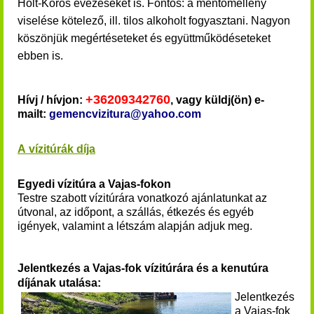
Holt-Körös evezéseket is.
Fontos: a mentőmellény
viselése kötelező, ill. tilos alkoholt fogyasztani. Nagyon
köszönjük megértéseteket és együttműködéseteket
ebben is.
+36209342760
Hívj / hívjon:
, vagy küldj(ön) e-
mailt:
gemencvizitura@yahoo.com
A vízitúrák díja
Egyedi vízitúra a Vajas-fokon
Testre szabott vízitúrára vonatkozó ajánlatunkat az
útvonal, az időpont, a szállás, étkezés és egyéb
igények, valamint a létszám alapján adjuk meg.
Jelentkezés a Vajas-fok vízitúrára és a kenutúra
díjának utalása:
Jelentkezés
a
Vajas-fok