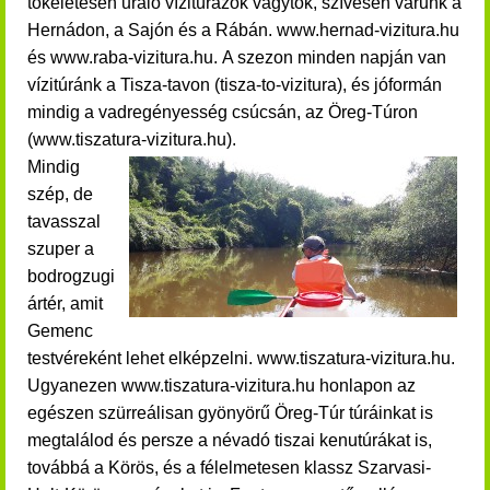
tökéletesen uraló vízitúrázók vagytok, szívesen várunk a
Hernádon, a Sajón és a Rábán. www.hernad-vizitura.hu
és www.raba-vizitura.hu.
A szezon minden napján van
vízitúránk a Tisza-tavon (tisza-to-vizitura), és jóformán
mindig a vadregényesség csúcsán, az Öreg-Túron
(www.tiszatura-vizitura.hu)
.
Mindig
szép, de
tavasszal
szuper a
bodrogzugi
ártér, amit
Gemenc
testvéreként lehet elképzelni. www.tiszatura-vizitura.hu.
Ugyanezen www.tiszatura-vizitura.hu honlapon az
egészen szürreálisan gyönyörű Öreg-Túr túráinkat is
megtalálod és persze a névadó tiszai kenutúrákat is,
továbbá a Körös, és a félelmetesen klassz Szarvasi-