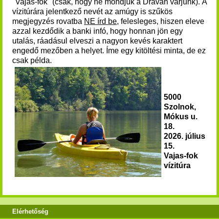
"Vajas-fok" (csak, hogy ne mondjuk a Dráván várjunk). A
vízitúrára jelentkező nevét az amúgy is szűkös
megjegyzés rovatba
NE írd be
, felesleges, hiszen eleve
azzal kezdődik a banki infó, hogy honnan jön egy
utalás, ráadásul elveszi a nagyon kevés karaktert
engedő mezőben a helyet. Íme egy kitöltési minta, de ez
csak példa.
5000
Szolnok,
Mókus u.
18.
2026. július
15.
Vajas-fok
vízitúra
Elérhetőség