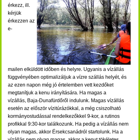
érkezz, ill.
kérjük
érkezzen a
z
e-
mailen
elküldött időben és helyre. Ugyanis a vízállás
függvényében optimalizáljuk a vízre szállás helyét, és
az ezen napon még jó értelemben vett kezdőket
megtanítjuk a kenu irányítására. Ha magas a
vízállás, Baja-Dunafürdőről indulunk. Magas vízállás
esetén az először vízitúrázókkal, a még csiszolható
kormányostudással rendelkezőkkel 9-kor, a rutinos
profikkal 9:30-kor találkozunk. Ha pedig a vízállás nem
olyan magas, akkor Érsekcsanádról startolunk. Ha a
vízállás nem olyan magas, akkor a kenut tökéletes