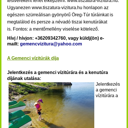
testvéreként lehet elképzelni. www.tiszatura-vizitura.hu.
Ugyanezen www.tiszatura-vizitura.hu honlapon az
egészen szürreálisan gyönyörű Öreg-Túr túráinkat is
megtalálod és persze a névadó tiszai kenutúrákat
is.
Fontos: a mentőmellény viselése kötelező.
Hívj / hívjon: +36209342760, vagy küldj(ön) e-
mailt:
gemencvizitura@yahoo.com
A Gemenci vízitúrák díja
Jelentkezés a gemenci vízitúrára és a kenutúra
díjának utalása:
Jelentkezés
a
gemenci
vízitúrára
a