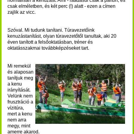
normálisan a kenuzást. Ami - ráadásul csak a parton, és
csak elméletben, és két perc (!) alatt - ezen a címen
zajlik az vicc.
Szóval.
Mi tudunk tanítani.
Túravezetőink
kenuzástanítást, olyan túravezetőtől tanultak, aki 20
éven tanított a felsőoktatásban, tréner és
oktatásszakmai továbbképzéseket tart.
Mi remekül
és alaposan
tanítjuk meg
a kenu
irányítását.
Velünk nem
frusztráció a
vízitúra,
mert a kenu
nem arra
megy, mint
amerre akarod.