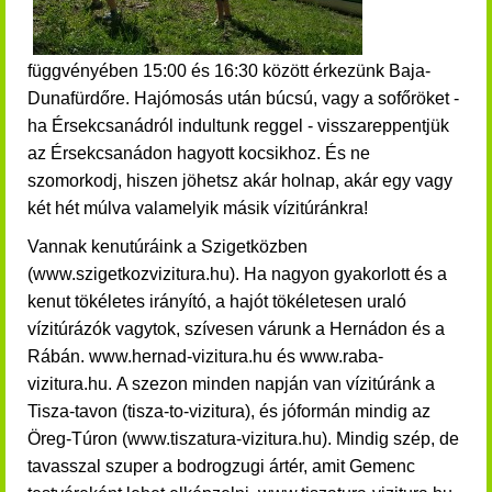
függvényében 15:00 és 16:30 között érkezünk Baja-
Dunafürdőre.
H
ajómosás után búcsú, vagy a sofőröket -
ha Érsekcsanádról indultunk reggel - visszareppentjük
az Érsekcsanádon hagyott kocsikhoz.
És ne
szomorkodj, hiszen jöhetsz akár holnap, akár egy vagy
két hét múlva valamelyik másik vízitúránkra!
Vannak kenutúráink a Szigetközben
(www.szigetkozvizitura.hu). Ha nagyon gyakorlott és a
kenut tökéletes irányító, a hajót tökéletesen uraló
vízitúrázók vagytok, szívesen várunk a Hernádon és a
Rábán. www.hernad-vizitura.hu és www.raba-
vizitura.hu.
A szezon minden napján van vízitúránk a
Tisza-tavon (tisza-to-vizitura), és jóformán mindig az
Öreg-Túron (www.tiszatura-vizitura.hu)
.
Mindig szép, de
tavasszal szuper a bodrogzugi ártér, amit Gemenc