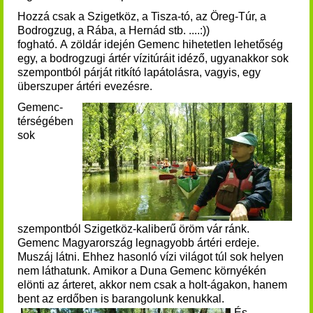
Hozzá csak a Szigetköz, a Tisza-tó, az Öreg-Túr, a
Bodrogzug, a Rába, a Hernád stb. ....:))
fogható.
A zöldár idején Gemenc hihetetlen lehetőség
egy, a bodrogzugi ártér vízitúráit idéző, ugyanakkor sok
szempontból párját ritkító lapátolásra, vagyis, egy
überszuper ártéri evezésre.
Gemenc-
térségében
sok
szempontból Szigetköz-kaliberű öröm vár ránk.
Gemenc Magyarország legnagyobb ártéri erdeje.
Muszáj látni. Ehhez hasonló vízi világot túl sok helyen
nem láthatunk. Amikor a Duna Gemenc környékén
elönti az árteret, akkor nem csak a holt-ágakon, hanem
bent az erdőben is barangolunk kenukkal.
És