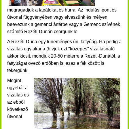
megragadjuk a lapátokat és hurrá!
Az indulási pont és
útvonal függvényében vagy elveszünk és mélyen
beevezünk a gemenci ártérbe vagy a Gemenc szívének
számító Rezéti-Dunán csorgunk le.
A Rezéti-Duna egy tüneményes ún. fattyúág. Ha pedig a
vízállás úgy akarja (hívjuk ezt "közepes" vízállásnak)
akkor kicsit, mondjuk 20-50 méterre a Rezéti-Dunától, a
fattyúágat övező erdőben is, azaz a fák között is
tekergünk.
Megint
ugyebár a
vízállás és
az ebből
következő
útvonal