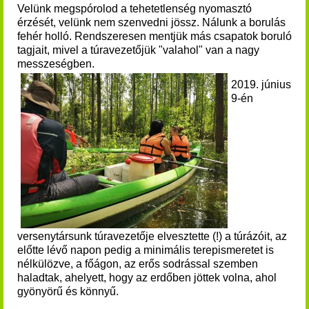
Velünk megspórolod a tehetetlenség nyomasztó
érzését, velünk nem szenvedni jössz. Nálunk a borulás
fehér holló. Rendszeresen mentjük más csapatok boruló
tagjait, mivel a túravezetőjük "valahol" van a nagy
messzeségben.
2019. június
9-én
versenytársunk túravezetője elvesztette (!) a túrázóit, az
előtte lévő napon pedig a minimális terepismeretet is
nélkülözve, a főágon, az erős sodrással szemben
haladtak, ahelyett, hogy az erdőben jöttek volna, ahol
gyönyörű és könnyű.