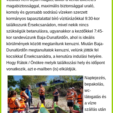
magabiztossággal, maximális biztonsággal uraló,
komoly és gyorsabb sodrású vízeken szerzett
kormányos tapasztalattal bíró vízitúrázókkal 9:30-kor
találkozunk Érsekcsanádon, mivel nekik nincs
szükségük betanulásra, ugyanakkor a kezdőkkel 7:45-
kor randevúzunk Baja-Dunafürdőn, ahol is ideális
körülmények között megtanítunk kenuzni. Miután Baja-
Dunafürdőn megtanultatok kenuzni, velünk jöttök fel
kocsikkal Érsekcsanádra, a kenutúra indulási helyére.
Hogy Rátok / Önökre melyik találkozási hely és időpont
vonatkozik, azt e-mailben (is) elküldjük.
Naptejezés,
bepakolás,
wc-
látogatás és
a vízre
szállás után