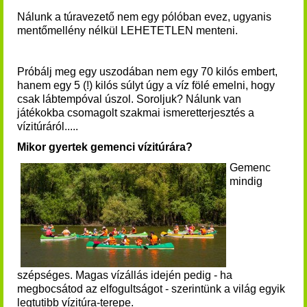
Nálunk a túravezető nem egy pólóban evez, ugyanis
mentőmellény nélkül LEHETETLEN menteni.
Próbálj meg egy uszodában nem egy 70 kilós embert,
hanem egy 5 (!) kilós súlyt úgy a víz fölé emelni, hogy
csak lábtempóval úszol. Soroljuk? Nálunk van
játékokba csomagolt szakmai ismeretterjesztés a
vízitúráról.....
Mikor gyertek gemenci vízitúrára?
Gemenc
mindig
szépséges.
Magas vízállás idején pedig - ha
megbocsátod az elfogultságot - szerintünk a világ egyik
legtutibb vízitúra-terepe.