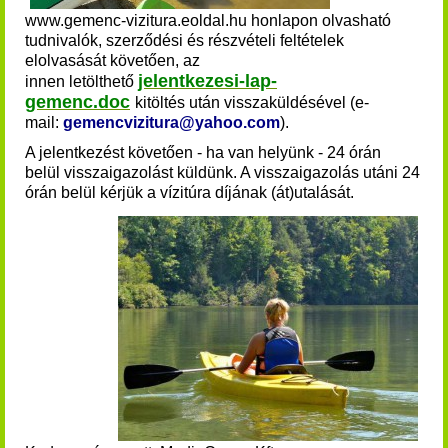
www.gemenc-vizitura.eoldal.hu honlapon olvasható
tudnivalók, szerződési és részvételi feltételek
elolvasását követően, az
jelentkezesi-lap-
innen
letölthető
gemenc.doc
kitöltés után visszaküldésével (e-
mail:
gemencvizitura@yahoo.com
).
A jelentkezést követően - ha van helyünk - 24 órán
belül visszaigazolást küldünk. A visszaigazolás utáni 24
órán belül kérjük a vízitúra díjának (át)utalását
.