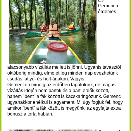
Gemencre
érdemes
alacsonyabb vízállás mellett is jönni. Ugyanis t
avasztól
október
ig mindig, elméletileg minden nap evezhetünk
csodás fattyú- és holt-ágakon.
Vagyis.
Gemencen mindig az erdőben lapátolunk, de magas
vízállás idején nem partok és a parti erdők között,
hanem "bent" a fák között is kacskaringózunk.
Gemenc
ugyanakkor enélkül is agyament. Mi úgy fogjuk fel, hogy
amikor "bent" a fák között is megyünk, az egyfajta extra
bónusz a torta habján.