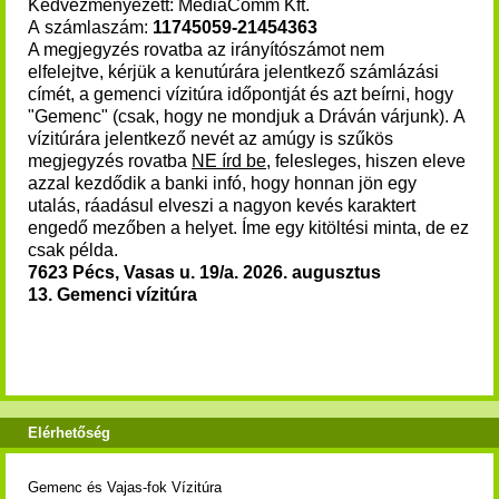
Kedvezményezett: MediaComm Kft.
A számlaszám:
11745059-21454363
A megjegyzés rovatba az irányítószámot nem
elfelejtve, kérjük a kenutúrára jelentkező számlázási
címét, a gemenci vízitúra időpontját és azt beírni, hogy
"Gemenc" (csak, hogy ne mondjuk a Dráván várjunk). A
vízitúrára jelentkező nevét az amúgy is szűkös
megjegyzés rovatba
NE írd be
, felesleges, hiszen eleve
azzal kezdődik a banki infó, hogy honnan jön egy
utalás, ráadásul elveszi a nagyon kevés karaktert
engedő mezőben a helyet. Íme egy kitöltési minta, de ez
csak példa.
7623 Pécs, Vasas u. 19/a.
2026. augusztus
13. Gemenci vízitúra
Elérhetőség
Gemenc és Vajas-fok Vízitúra