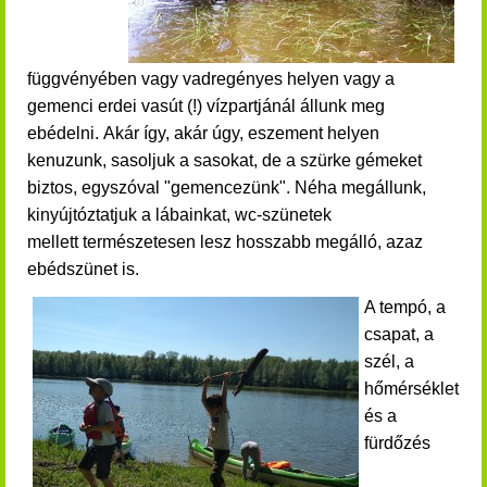
függvényében vagy vadregényes helyen vagy a
gemenci erdei vasút (!) vízpartjánál állunk meg
ebédelni.
Akár így, akár úgy, eszement helyen
kenuzunk, sasoljuk a sasokat, de a szürke gémeket
biztos, egyszóval "gemencezünk".
Néha megállunk,
kinyújtóztatjuk a lábainkat, wc-szünetek
mellett természetesen lesz hosszabb megálló, azaz
ebédszünet is.
A tempó, a
csapat, a
szél, a
hőmérséklet
és a
fürdőzés