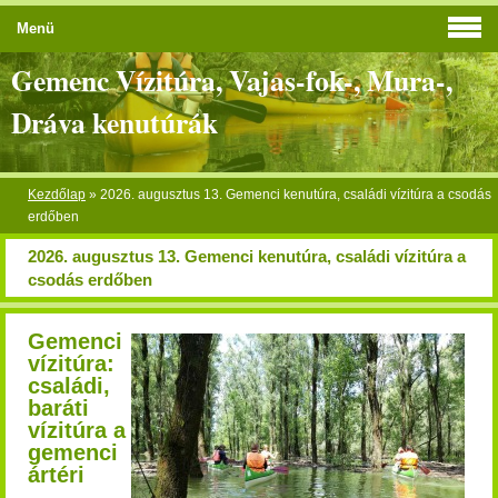
Menü
Gemenc Vízitúra, Vajas-fok-, Mura-,
Dráva kenutúrák
Kezdőlap
»
2026. augusztus 13. Gemenci kenutúra, családi vízitúra a csodás
erdőben
2026. augusztus 13. Gemenci kenutúra, családi vízitúra a
csodás erdőben
Gemenci
vízitúra:
családi,
baráti
vízitúra a
gemenci
ártéri