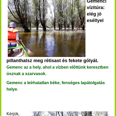
Gemenci
vízitúra:
elég jó
eséllyel
pillanthatsz meg rétisast és fekete gólyát.
Gemenc az a hely, ahol a vízben előttünk keresztben
úsznak a szarvasok.
Gemenc a leírhatatlan béke, fenséges lapátolgatás
helye.
Kérjük,