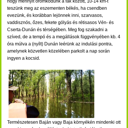
hogy mennyit örömködünk a fák között, 10-14 km-t
teszünk meg az eszementen békés, ha csendben
evezünk, és korábban lejönnek inni, szarvasos,
vaddisznós, őzes, fekete gólyás és rétisasos Vén- és
Cserta-Dunán és térségében.
Meg fog szakadni a
szíved, de a tempó és a megállások függvényében kb. 4
óra múlva a (nyílt) Dunán leérünk az indulási pontra,
amelynek közvetlen közelében parkolt a nap során
ingyen a kocsid.
Természetesen Baján vagy Baja környékén mindenki ott