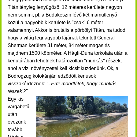
Titán tényleg lenyűgöző. 12 méteres kerülete nagyon
nem semmi, pl. a Budakeszin lévő két mamutfenyő
közül a nagyobbik kerülete is "csak" 6 méter
valamennyi. Akkor is brutális a pörbölyi Titán, ha tudod,
hogy a világ legnagyobb fájának tekintett General
Sherman kerülete 31 méter, 84 méter magas és
majdnem 1500 köbméter. A Hágli-Duna torkolata után a
kenutúrában lehetnek határozottan "munkás" részek,
ahol a vízi növényzettel kell kicsit küzdenünk. Ok, a
Bodrogzug kolokánján edződött kenusok
visszakérdeznek:
"- Erre mondtátok, hogy 'munkás
részek'?"
Egy kis
vargabetű
után
evezünk
tovább.