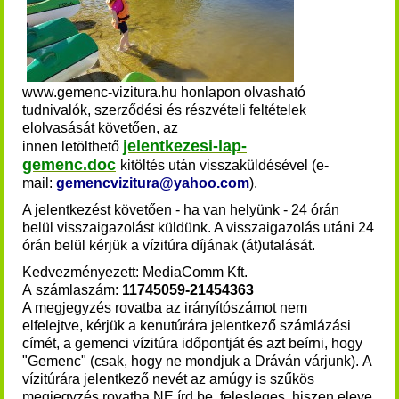
www.gemenc-vizitura.hu honlapon olvasható
tudnivalók, szerződési és részvételi feltételek
elolvasását követően, az
jelentkezesi-lap-
innen
letölthető
gemenc.doc
kitöltés után visszaküldésével (e-
mail:
gemencvizitura@yahoo.com
).
A jelentkezést követően - ha van helyünk - 24 órán
belül visszaigazolást küldünk. A visszaigazolás utáni 24
órán belül kérjük a vízitúra díjának (át)utalását
.
Kedvezményezett: MediaComm Kft.
A számlaszám:
11745059
-214
54363
A megjegyzés rovatba az irányítószámot nem
elfelejtve, kérjük a kenutúrára jelentkező számlázási
címét, a gemenci vízitúra időpontját és azt beírni, hogy
"Gemenc" (csak, hogy ne mondjuk a Dráván várjunk). A
vízitúrára jelentkező nevét az amúgy is szűkös
megjegyzés rovatba
NE írd be
, felesleges, hiszen eleve