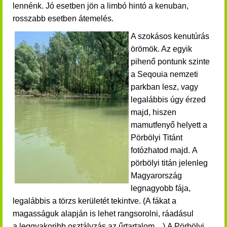
lennénk.
Jó esetben jön a limbó hintó a kenuban,
rosszabb esetben átemelés.
A szokásos kenutúrás
örömök. Az egyik
pihenő pontunk szinte
a Seqouia nemzeti
parkban lesz, vagy
legalábbis úgy érzed
majd, hiszen
mamutfenyő helyett a
Pörbölyi Titánt
fotózhatod majd.
A
pörbölyi titán jelenleg
Magyarország
legnagyobb fája,
legalábbis a törzs kerületét tekintve. (A fákat a
magasságuk alapján is lehet rangsorolni, ráadásul
a leggyakoribb osztályzás az űrtartalom....) A Pörbölyi