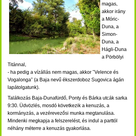
magas,
akkor irány
a Móric-
Duna, a
Simon-
Duna, a
Hágli-Duna
a Pörbölyi
Titánnal,
- ha pedig a vízállás nem magas, akkor "Velence és
Vogalonga" (a Baja nevű ékszerdoboz Sugovica ágán
lapátolgatunk).
Találkozás Baja-Dunafürdő, Ponty és Bárka utcák sarka
9:30. Üdvözlés, mosdó következik a kenuzás, a
kormányzás, a vezérevezősi munka megtanulása.
Mindenki megkapja a felszerelést, és indul a parttól
néhány méterre a kenuzás gyakorlása.