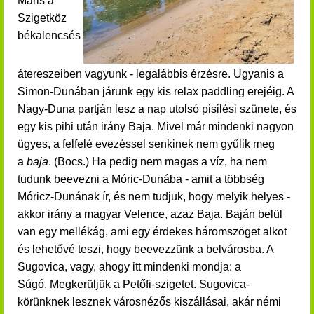
Máris a
Szigetköz
békalencsés
átereszeiben vagyunk - legalábbis érzésre. Ugyanis a
Simon-Dunában járunk egy kis relax paddling erejéig. A
Nagy-Duna partján lesz a nap utolsó pisilési szünete, és
egy kis pihi után irány Baja. Mivel már mindenki nagyon
ügyes, a felfelé evezéssel senkinek nem gyűlik meg
a
baja
. (Bocs.) Ha pedig nem magas a víz, ha nem
tudunk beevezni a Móric-Dunába - amit a többség
Móricz-Dunának ír, és nem tudjuk, hogy melyik helyes -
akkor irány a magyar Velence, azaz Baja. Baján belül
van egy mellékág, ami egy érdekes háromszöget alkot
és lehetővé teszi, hogy beevezzünk a belvárosba. A
Sugovica, vagy, ahogy itt mindenki mondja: a
Súgó.
Megkerüljük a Petőfi-szigetet.
Sugovica-
körünknek lesznek városnézős kiszállásai, akár némi