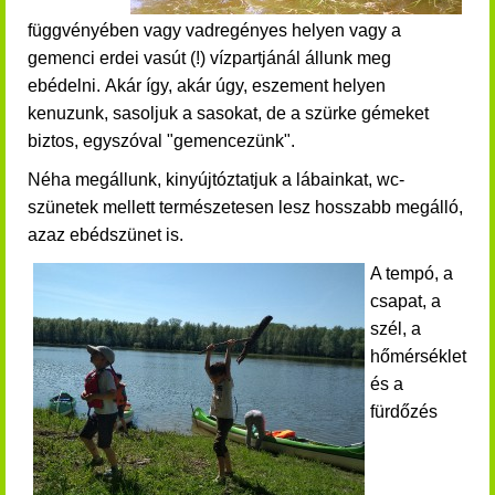
függvényében vagy vadregényes helyen vagy a
gemenci erdei vasút (!) vízpartjánál állunk meg
ebédelni.
Akár így, akár úgy, eszement helyen
kenuzunk, sasoljuk a sasokat, de a szürke gémeket
biztos, egyszóval "gemencezünk".
Néha megállunk, kinyújtóztatjuk a lábainkat, wc-
szünetek mellett természetesen lesz hosszabb megálló,
azaz ebédszünet is.
A tempó, a
csapat, a
szél, a
hőmérséklet
és a
fürdőzés