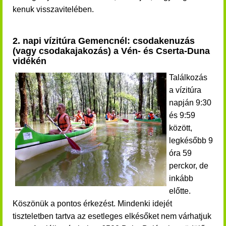
kenuk visszavitelében.
2. napi vízitúra Gemencnél: csodakenuzás
(vagy csodakajakozás) a Vén- és Cserta-Duna
vidékén
Találkozás
a vízitúra
napján 9:30
és 9:59
között,
legkésőbb 9
óra 59
perckor, de
inkább
előtte.
Köszönük a pontos érkezést. Mindenki idejét
tiszteletben tartva az esetleges elkésőket nem várhatjuk