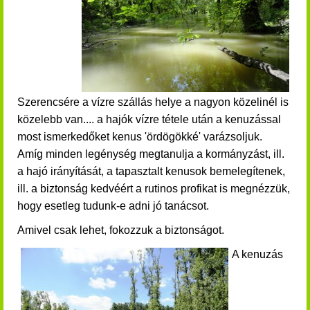
Szerencsére a vízre szállás helye a nagyon közelinél is
közelebb van.... a hajók vízre tétele után a
kenuzással
most ismerkedőket
kenus 'ördögökké' varázsoljuk.
Amíg minden legénység megtanulja a kormányzást, ill.
a hajó irányítását, a tapasztalt kenusok bemelegítenek,
ill. a biztonság kedvéért a rutinos profikat is megnézzük,
hogy esetleg tudunk-e adni jó tanácsot.
Amivel csak lehet, fokozzuk a biztonságot.
A kenuzás