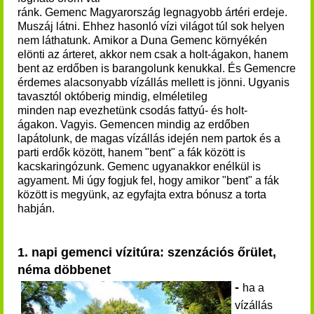
ránk. Gemenc Magyarország legnagyobb ártéri erdeje.
Muszáj látni. Ehhez hasonló vízi világot túl sok helyen
nem láthatunk. Amikor a Duna Gemenc környékén
elönti az árteret, akkor nem csak a holt-ágakon, hanem
bent az erdőben is barangolunk kenukkal. És Gemencre
érdemes alacsonyabb vízállás mellett is jönni. Ugyanis
t
avasztól októberig mindig, elméletileg
minden nap evezhetünk csodás fattyú- és holt-
ágakon.
Vagyis. Gemencen mindig az erdőben
lapátolunk, de magas vízállás idején nem partok és a
parti erdők között, hanem "bent" a fák között is
kacskaringózunk.
Gemenc ugyanakkor enélkül is
agyament.
Mi úgy fogjuk fel, hogy amikor "bent" a fák
között is megyünk, az egyfajta extra bónusz a torta
habján.
1. napi gemenci vízitúra
: szenzációs őrület,
néma döbbenet
-
ha a
vízállás