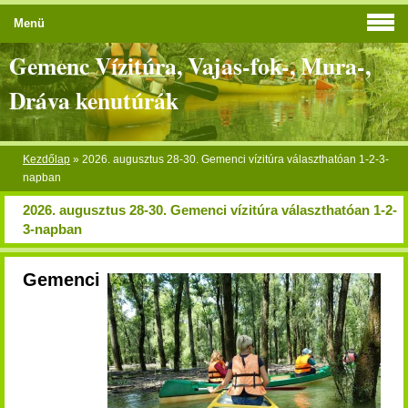
Menü
Gemenc Vízitúra, Vajas-fok-, Mura-,
Dráva kenutúrák
Kezdőlap
»
2026. augusztus 28-30. Gemenci vízitúra választhatóan 1-2-3-
napban
2026. augusztus 28-30. Gemenci vízitúra választhatóan 1-2-
3-napban
Gemenci