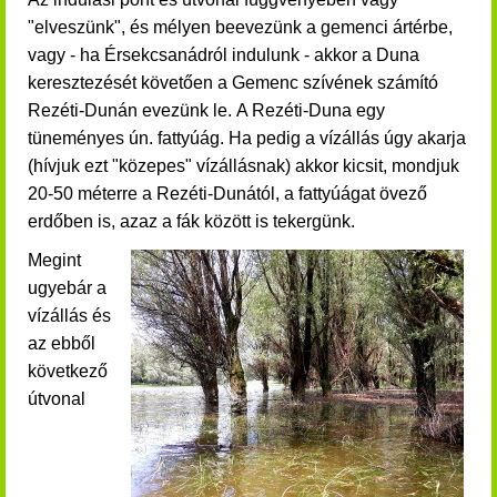
"elveszünk", és mélyen beevezünk a gemenci ártérbe,
vagy - ha Érsekcsanádról indulunk - akkor a Duna
keresztezését követően a Gemenc szívének számító
Rezéti-Dunán evezünk le.
A Rezéti-Duna egy
tüneményes ún. fattyúág. Ha pedig a vízállás úgy akarja
(hívjuk ezt "közepes" vízállásnak) akkor kicsit, mondjuk
20-50 méterre a Rezéti-Dunától, a fattyúágat övező
erdőben is, azaz a fák között is tekergünk.
Megint
ugyebár a
vízállás és
az ebből
következő
útvonal