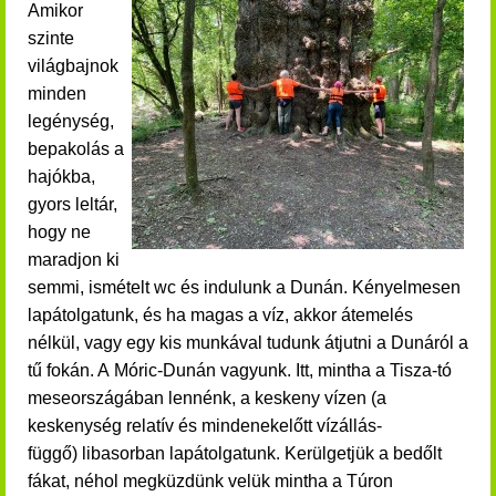
Amikor
szinte
világbajnok
minden
legénység,
bepakolás a
hajókba,
gyors leltár,
hogy ne
maradjon ki
semmi, ismételt wc és indulunk a Dunán. Kényelmesen
lapátolgatunk, és ha m
agas a víz, akkor átemelés
nélkül, vagy egy kis munkával tudunk átjutni a Dunáról a
tű fokán. A Móric-Dunán vagyunk.
Itt, mintha a Tisza-tó
meseországában lennénk, a keskeny vízen
(a
keskenység relatív és mindenekelőtt vízállás-
függő)
libasorban lapátolgatunk. Kerülgetjük a bedőlt
fákat, néhol megküzdünk velük mintha a Túron