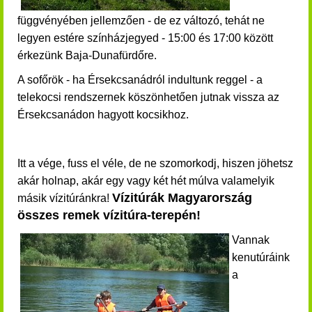
függvényében jellemzően - de ez változó, tehát ne
legyen estére színházjegyed - 15:00 és 17:00 között
érkezünk Baja-Dunafürdőre.
A sofőrök
- ha Érsekcsanádról indultunk reggel - a
telekocsi rendszernek köszönhetően jutnak vissza
az
Érsekcsanádon hagyott kocsikhoz.
Itt a vége, fuss el véle, de ne szomorkodj, hiszen jöhetsz
akár holnap, akár egy vagy két hét múlva valamelyik
Vízitúrák Magyarország
másik vízitúránkra!
összes remek vízitúra-terepén!
Vannak
kenutúráink
a