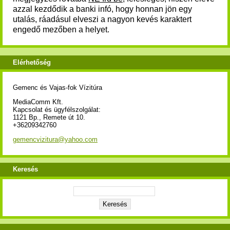
azzal kezdődik a banki infó, hogy honnan jön egy
utalás, ráadásul elveszi a nagyon kevés karaktert
engedő mezőben a helyet.
Elérhetőség
Gemenc és Vajas-fok Vízitúra
MediaComm Kft.
Kapcsolat és ügyfélszolgálat:
1121 Bp., Remete út 10.
+36209342760
gemencvizitura@yahoo.com
Keresés