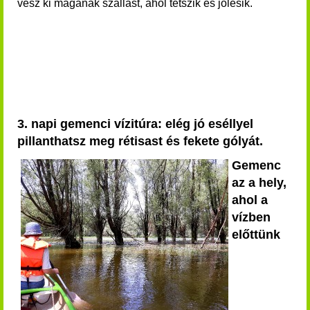
vesz ki magának szállást, ahol tetszik és jólesik.
3. napi gemenci vízitúra: elég jó eséllyel
pillanthatsz meg rétisast és fekete gólyát.
Gemenc
az a hely,
ahol a
vízben
előttünk