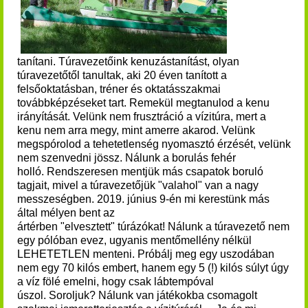
tanítani.
Túravezetőink kenuzástanítást, olyan
túravezetőtől tanultak, aki 20 éven tanított a
felsőoktatásban, tréner és oktatásszakmai
továbbképzéseket tart.
Remekül megtanulod a kenu
irányítását. Velünk nem frusztráció a vízitúra, mert a
kenu nem arra megy, mint amerre akarod.
Velünk
megspórolod a tehetetlenség nyomasztó érzését, velünk
nem szenvedni jössz.
Nálunk a borulás fehér
holló.
Rendszeresen mentjük más csapatok boruló
tagjait, mivel a túravezetőjük "valahol" van a nagy
messzeségben.
2019. június 9-én mi kerestünk más
által mélyen bent az
ártérben "elvesztett" túrázókat!
Nálunk a túravezető nem
egy pólóban evez, ugyanis mentőmellény nélkül
LEHETETLEN menteni.
Próbálj meg egy uszodában
nem egy 70 kilós embert, hanem egy 5 (!) kilós súlyt úgy
a víz fölé emelni, hogy csak lábtempóval
úszol.
Soroljuk? Nálunk van játékokba csomagolt