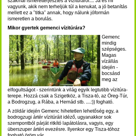
szakmai ismeretterjesztés a vízitúráról.... Ja és mi
vagyunk, akik nem terheljük túl a kenukat, a jó betanítás
mellett ez a "titka" annak, hogy nálunk jóformán
ismeretlen a borulás.
Mikor gyertek gemenci vízitúrára?
Gemenc
mindig
szépséges.
Magas
vízállás
idején -
bocsásd
meg az
elfogultságot - szerintünk a világ egyik legtutibb vízitúra-
terepe. Hozzá csak a Szigetköz, a Tisza-tó, az Öreg-Túr,
a Bodrogzug, a Rába, a Hernád stb. ....:)) fogható.
A zöldár idején Gemenc hihetetlen lehetőség egy, a
bodrogzugi ártér vízitúráit idéző, ugyanakkor sok
szempontból párját ritkító lapátolásra, vagyis, egy
überszuper ártéri evezésre. Ilyenkor egy Tisza-tóhoz
fogható
öröm vár