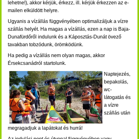
lehetne!)
,
akkor kérjük, érkezz, ill. kérjük érkezzen a
z e-
mailen
elküldött helyre.
Ugyanis a vízállás függvényében optimalizáljuk a vízre
szállás helyét. Ha magas a vízállás, ezen a nap is Baja-
Dunafürdőről indulunk és a Káposztás-Dunát övező
tavakban tobzódunk, örömködünk.
Ha pedig a vízállás nem olyan magas, akkor
Érsekcsanádról startolunk.
Naptejezés,
bepakolás,
wc-
látogatás és
a vízre
szállás után
megragadjuk a lapátokat és hurrá!
Az indulási pont és útvonal függvényében vagy