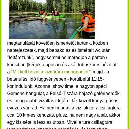
megtanulását követően ismertetőt tartunk, közben
naptejezzetek, majd bepakolás és ismételt wc után
"leltározunk", hogy semmi ne maradjon a parton /
kocsiban (k
érjük alaposan és akár többször is nézd át
a
"Mit kell hozni a vízitúrára menüpontot")
majd - a
betanulási idő függvényében - körülbelül 11:15-
kor indulunk.
Azonnal show time, a nagyon spéci
Gemenc-hangulat, a Felső-Tiszára hajazó galériaerdők,
és - magasabb vízállás idején - fák között kanyargásos
evezés vár rád.
Ha nem magas a víz, akkor a csillagtúra
cca. 10 km-es kenuzás, plusz, ha nem nagy a sár, akkor
egy kis séta is lesz az útban. Mivel a túra csillagtúra,