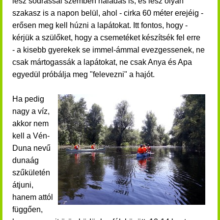
lesz sodrással szemben haladás is, és lesz olyan
szakasz is a napon belül, ahol - cirka 60 méter erejéig -
erősen meg kell húzni a lapátokat. Itt fontos, hogy -
kérjük a szülőket, hogy a csemetéket készítsék fel erre
- a kisebb gyerekek se immel-ámmal evezgessenek, ne
csak mártogassák a lapátokat, ne csak Anya és Apa
egyedül próbálja meg "felevezni" a hajót.
Ha pedig
nagy a víz,
akkor nem
kell a Vén-
Duna nevű
dunaág
szűkületén
átjuni,
hanem attól
függően,