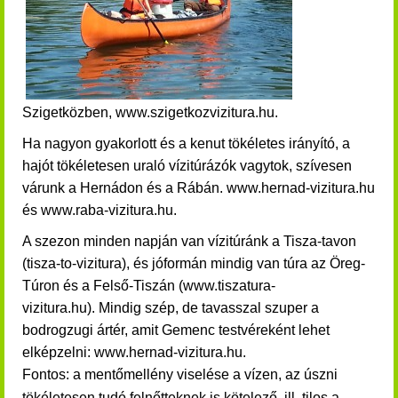
Szigetközben, www.szigetkozvizitura.hu.
Ha nagyon gyakorlott és a kenut tökéletes irányító, a
hajót tökéletesen uraló vízitúrázók vagytok, szívesen
várunk a Hernádon és a Rábán. www.hernad-vizitura.hu
és www.raba-vizitura.hu.
A szezon minden napján van vízitúránk a Tisza-tavon
(tisza-to-vizitura), és jóformán mindig van túra az Öreg-
Túron és a Felső-Tiszán (www.tiszatura-
vizitura.hu)
.
Mindig szép, de tavasszal szuper a
bodrogzugi ártér, amit Gemenc testvéreként lehet
elképzelni: www.hernad-vizitura.hu.
Fontos: a mentőmellény viselése a vízen, az úszni
tökéletesen tudó felnőtteknek is kötelező, ill. tilos a