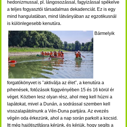
hedonizmussal, pl. lángosozással, fagyizással spékelve
a teljes fogyasztói társadalmas dekadenciát. Ez is egy
mind
hangulatában, mind látványában az egzotikusnál
is különlegesebb kenutúra.
Bármelyik
forgatókönyvet is "aktiválja az élet", a kenutúra a
pihenések, fotózások függvényében 15 és 16 körül ér
véget. Közben lesz olyan rész, ahol meg kell húzni a
lapátokat, mivel a Dunán, a sodrással szemben kell
visszalapátolnunk a Vén-Duna partjára. Az evezés
végén oda érkezünk, ahol a nap során parkolt a kocsid.
Itt még hajótisztításra kérünk, és kérjük, hogy segíts a