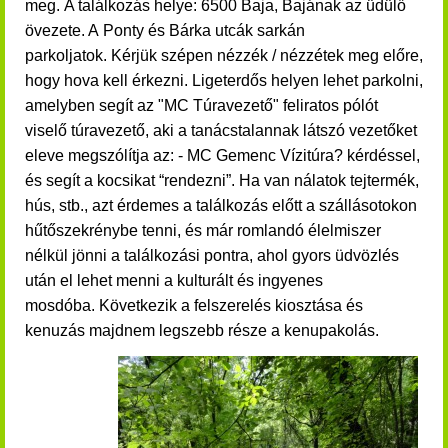
meg. A találkozás helye: 6500 Baja, Bajának az üdülő
övezete. A Ponty és Bárka utcák sarkán
parkoljatok. Kérjük szépen nézzék / nézzétek meg előre,
hogy hova kell érkezni. Ligeterdős helyen lehet parkolni,
amelyben segít az "MC Túravezető" feliratos pólót
viselő túravezető, aki a tanácstalannak látszó vezetőket
eleve megszólítja az: - MC Gemenc Vízitúra? kérdéssel,
és segít a kocsikat “rendezni”. Ha van nálatok tejtermék,
hús, stb., azt érdemes a találkozás előtt a szállásotokon
hűtőszekrénybe tenni, és már romlandó élelmiszer
nélkül jönni a találkozási pontra, ahol gyors üdvözlés
után el lehet menni a kulturált és ingyenes
mosdóba. Következik a felszerelés kiosztása és
kenuzás majdnem legszebb része a kenupakolás.