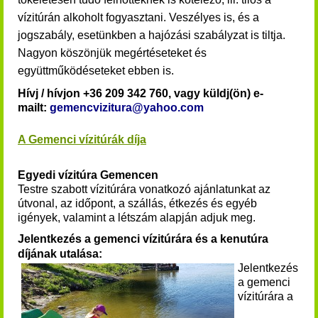
vízitúrán alkoholt fogyasztani. Veszélyes is, és a
jogszabály, esetünkben a hajózási szabályzat is tiltja.
Nagyon köszönjük megértéseteket és
együttműködéseteket ebben is.
Hívj / hívjon +36 209 342 760, vagy küldj(ön) e-
mailt:
gemencvizitura@yahoo.com
A Gemenci vízitúrák díja
Egyedi vízitúra Gemencen
Testre szabott vízitúrára vonatkozó ajánlatunkat az
útvonal, az időpont, a szállás, étkezés és egyéb
igények, valamint a létszám alapján adjuk meg.
Jelentkezés a gemenci vízitúrára és a kenutúra
díjának utalása:
Jelentkezés
a
gemenci
vízitúrára
a