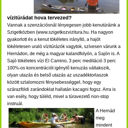
vízitúrádat hova tervezed?
Vannak a szenzációsnál lényegesen jobb kenutúráink a
Szigetközben (www.szigetkozvizitura.hu. Ha nagyon
gyakorlott és a kenut tökéletes irányító, a hajót
tökéletesen uraló vízitúrázók vagytok, szívesen várunk a
Hernádon, de még a magyar kalandfolyón, a Sajón is. A
Sajó tökéletes vízi El Camino, 3 perc meditáció 3 perc
100%-os koncentrációt igénylő kenuzás váltakozik,
olyan utazás és belső utazás az uszadéktorlaszok
között szlalomozni fénysebességgel, hogy egy
szárazföldi zarándoklat hallatán kacagni fogsz. Arra is
van esély, hogy túléld, mivel a túravezető non-stop
instruál.
A Hernád
meg
mindent