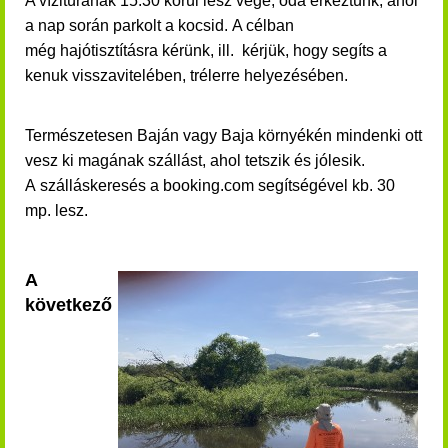
A vízitúrának 15:30 körül lesz vége, oda érkeztünk,
ahol
a nap során parkolt a kocsid.
A célban
még hajótisztításra kérünk, ill. kérjük, hogy segíts a
kenuk visszavitelében, trélerre helyezésében.
Természetesen Baján vagy Baja környékén mindenki ott
vesz ki magának szállást, ahol tetszik és jólesik.
A szálláskeresés a booking.com segítségével kb. 30
mp. lesz.
A
következő