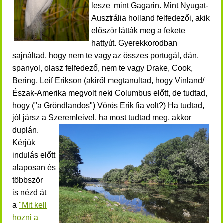
leszel mint Gagarin. Mint Nyugat-
Ausztrália holland felfedezői, akik
először látták meg a fekete
hattyút. Gyerekkorodban
sajnáltad, hogy nem te vagy az
összes portugál, dán,
spanyol, olasz felfedező, nem te vagy
Drake, Cook,
Bering
, Leif Erikson (akiről megtanultad, hogy Vinland/
Észak-Amerika megvolt neki Columbus előtt, de tudtad,
hogy ("a Gröndlandos") Vörös Erik fia volt?) Ha tudtad,
jól jársz a Szeremleivel, ha most tudtad meg, akkor
duplán.
K
érjük
indulás előtt
alaposan és
többször
is nézd át
a
"Mit kell
hozni a