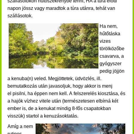
szállásotokon hűtőszekrénybe tenni, HA a túra előtti
napon jössz vagy maradtok a túra utánra, tehát van
szállásotok.
Ha nem,
hűtőtáska
vizes
törölközőbe
csavarva, a
gyógyszer
pedig jöjjön
a kenuba(n) veled. Megjöttetek, üdvözlés, ill.
bemutatkozás után javasoljuk, hogy akkor is menj
el pisilni, ha éppen nem kell. A felszerelés kiosztása, és
a hajók vízhez vitele után (természetesen elbírná két
ember is, de a kenukat mindig 8-fős csapatokban
visszük) startol a kenuzásoktatás.
Amíg a nem
rutinos