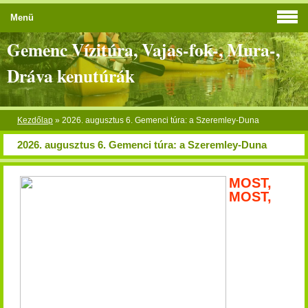
Menü
Gemenc Vízitúra, Vajas-fok-, Mura-,
Dráva kenutúrák
Kezdőlap
»
2026. augusztus 6. Gemenci túra: a Szeremley-Duna
2026. augusztus 6. Gemenci túra: a Szeremley-Duna
MOST,
MOST,