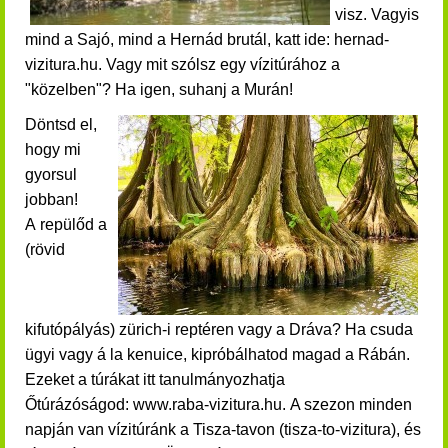
visz. Vagyis
mind a Sajó, mind a Hernád brutál, katt ide: hernad-
vizitura.hu. Vagy mit szólsz egy vízitúrához a
"közelben"? Ha igen, suhanj a Murán!
Döntsd el,
hogy mi
gyorsul
jobban!
A repülőd a
(rövid
kifutópályás) zürich-i reptéren vagy a Dráva? Ha csuda
ügyi vagy á la kenuice, kipróbálhatod magad a Rábán.
Ezeket a túrákat itt tanulmányozhatja
Őtúrázóságod: www.raba-vizitura.hu.
A szezon minden
napján van vízitúránk a Tisza-tavon (tisza-to-vizitura), és