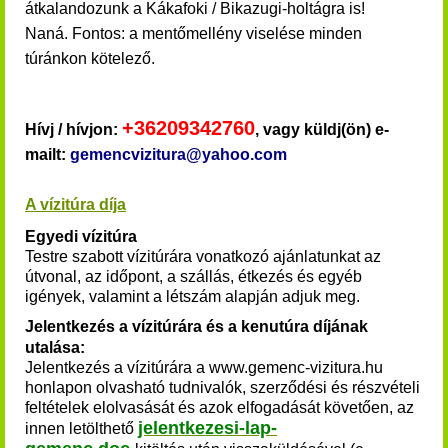
átkalandozunk a Kákafoki / Bikazugi-holtágra is!
Naná.
Fontos: a mentőmellény viselése minden
túránkon kötelező.
+36209342760
Hívj / hívjon:
, vagy küldj(ön) e-
mailt:
gemencvizitura@yahoo.com
A vízitúra díja
Egyedi vízitúra
Testre szabott vízitúrára vonatkozó ajánlatunkat az
útvonal, az időpont, a szállás, étkezés és egyéb
igények, valamint a létszám alapján adjuk meg.
Jelentkezés a vízitúrára és a kenutúra díjának
utalása:
Jelentkezés a
vízitúrára
a www.gemenc-vizitura.hu
honlapon olvasható tudnivalók, szerződési és részvételi
feltételek elolvasását és azok elfogadását követően, az
jelentkezesi-lap-
innen
letölthető