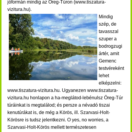
jóformán mindig az Öreg-Túron (www.tiszatura-
vizitura.hu)
.
Mindig
szép, de
tavasszal
szuper a
bodrogzugi
ártér, amit
Gemenc
testvéreként
lehet
elképzelni:
www.tiszatura-vizitura.hu. Ugyanezen www.tiszatura-
vizitura.hu honlapon a ha-meglátod-lebénulsz Öreg-Túr
túráinkat is megtalálod; és persze a névadó tiszai
kenutúrákat is, de még a Körös, ill. Szarvasi-Holt-
Körösre is tudsz jelentkezni. O yes, no worries, a
Szarvasi-Holt-Körös mellett természetesen