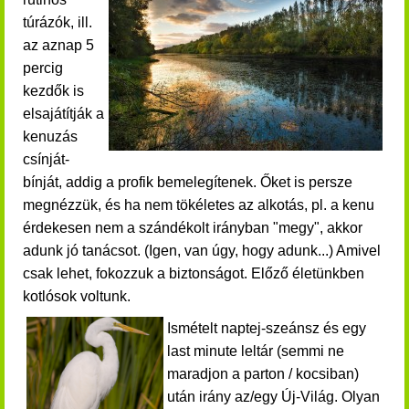
túrázók, ill.
az aznap 5
percig
kezdők is
elsajátítják a
kenuzás
csínját-
bínját, addig a profik bemelegítenek. Őket is persze
megnézzük, és ha nem tökéletes az alkotás, pl. a kenu
érdekesen nem a szándékolt irányban "megy", akkor
adunk jó tanácsot. (Igen, van úgy, hogy adunk...) Amivel
csak lehet, fokozzuk a biztonságot. Előző életünkben
kotlósok voltunk.
Ismételt naptej-szeánsz és egy
last minute leltár (semmi ne
maradjon a parton / kocsiban)
után irány az/egy Új-Világ. Olyan