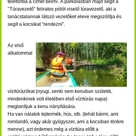
telefonba a címet beírni.
A parkolá
sban majd segít a
"Túravezető" feliratos pólót viselő túravezető, aki a
tanácstalannak látszó vezetőket eleve megszólítja és
segít a kocsikat “rendezni”.
Az első
alkalommal
vízitúrázókat (nyugi, senki sem kenuban születik,
mindenkinek volt életében első vízitúrás napa)
megtanítjuk a kenu irányítására.
Ha van nálatok tejtermék, hús, stb. (tehát bármi, ami
romlandó, vagy akár gyógyszer, ami a kocsiban tönkre
menne), azt érdemes még a vízitúra előtt a