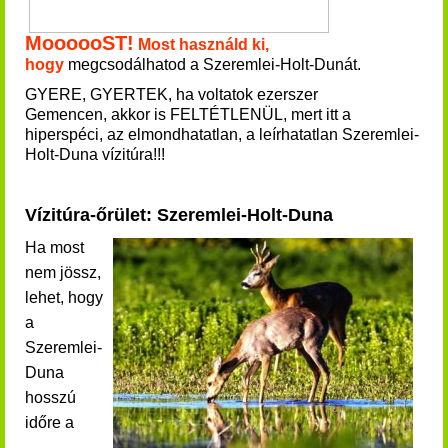
MoooooST!
Most használd ki,
hogy
megcsodálhatod a Szeremlei-Holt-Dunát.
GYERE, GYERTEK, ha voltatok ezerszer
Gemencen, akkor is FELTÉTLENÜL, mert itt a
hiperspéci, az elmondhatatlan, a leírhatatlan Szeremlei-
Holt-Duna vízitúra!!!
Vízitúra-őrület: Szeremlei-Holt-Duna
Ha most
nem jössz,
lehet, hogy
a
Szeremlei-
Duna
hosszú
időre a