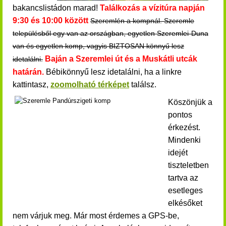
bakancslistádon marad!
Találkozás a vízitúra napján
9:30 és 10:00 között
Szeremlén a kompnál. Szeremle
településből egy van az országban, egyetlen Szeremlei-Duna
van és egyetlen komp, vagyis BIZTOSAN könnyű lesz
Baján a Szeremlei út és a Muskátli utcák
idetalálni.
határán.
Bébikönnyű lesz idetalálni, ha a linkre
kattintasz,
zoomolható térképet
találsz.
Köszönjük a
pontos
érkezést.
Mindenki
idejét
tiszteletben
tartva az
esetleges
elkésőket
nem várjuk meg.
Már most érdemes a GPS-be,