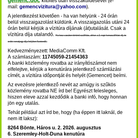
gemenc.doc
kitöltés után visszaküldésével (e-
mail:
gemencvizitura@yahoo.com
).
A jelentkezést követően - ha van helyünk - 24 órán
belül visszaigazolást küldünk. A visszaigazolás utáni 24
órán belül kérjük a vízitúra díjának (át)utalását
. Csak a
vízitúra díja utalandó.
Ha lesz vasúton történő szállítás, akkor a 2. napi kenuszállítási díj és
erdei vonatjegy díja helyben fizetendő.
Kedvezményezett: MediaComm Kft.
A számlaszám:
11745059-21454363
A banki közlemény rovatba az irányítószámot nem
elfelejtve, kérjük a kenutúrára jelentkező számlázási
címét, a vízitúra időpontját és helyét (Gemencet) beírni.
Az evezésre jelentkező nevét az amúgy is szűkös
közlemény rovatba NE írd be! Egyrészt felesleges,
hiszen eleve azzal kezdődik a banki infó, hogy honnan
jön egy utalás.
Tehát például azt írd be, hogy (ha éppen itt laknál, de
nem itt laksz):
8264 Bönte, Háros u. 2.
2026. augusztus
6. Szeremley-Holt-Duna kenutúra