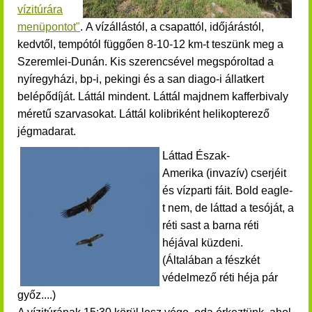
vízitúrára
menüpontot"
.
A vízállástól, a csapattól, időjárástól,
kedvtől, tempótól függően 8-10-12 km-t teszünk meg a
Szeremlei-Dunán. Kis szerencsével megspóroltad a
nyíregyházi, bp-i, pekingi és a san diago-i állatkert
belépődíját. Láttál mindent.
Láttál majdnem kafferbivaly
méretű szarvasokat. Láttál kolibriként helikopterező
jégmadarat.
Láttad Észak-
Amerika (invazív) cserjéit
és vízparti fáit. Bold eagle-
t nem, de láttad a tesóját, a
réti sast a barna réti
héjával küzdeni.
(Általában a fészkét
védelmező réti héja pár
győz....)