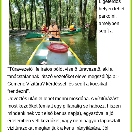
Ligeterdős
helyen lehet
parkolni,
amelyben
segít a
"Túravezető" feliratos pólót viselő túravezető, aki a
tanácstalannak látszó vezetőket eleve megszólítja a: -
Gemenc Vízitúra? kérdéssel, és segít a kocsikat
“rendezni”.
Üdvözlés után el lehet menni mosdóba.
A vízitúrázást
most kezdőket (emiatt egy pillanatig se habozz, hiszen
mindenkinek volt első kenus napja), egyszóval a jó
értelemben vett kezdőket, vagy nem nagyon tapasztalt
vízitúrázókat megtanítjuk a kenu irányítására. Jól,