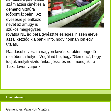
számlázási címét és a
gemenci vízitúra
időpontját beírni.
Az
evezésre jelentkező
nevét az amúgy is
szűkös megjegyzés
rovatba NE írd be! Egyrészt felesleges, hiszen eleve
azzal kezdődik a banki infó, hogy honnan jön egy
utalás.
Ráadásul elveszi a nagyon kevés karaktert engedő
mezőben a helyet. Végül írd be, hogy "Gemenc", hogy
tudjuk melyik vízitúránkra jössz és ne - mondjuk - a
Tisza-tavon várjunk.
Elérhetőség
Gemenc és Vajas-fok Vízitúra