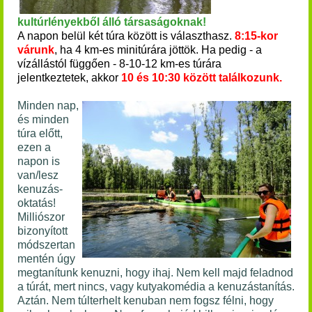
kultúrlényekből álló
társaságoknak!
A napon belül két túra között is választhasz.
8:15-kor
várunk
, ha 4 km-es minitúrára jöttök. Ha pedig - a
vízállástól függően - 8-10-12 km-es túrára
jelentkeztetek,
akkor
10 és 10:30 között találkozunk.
Minden nap,
és minden
túra előtt,
ezen a
napon is
van/lesz
kenuzás-
oktatás!
Milliószor
bizonyított
módszertan
mentén úgy
megtanítunk kenuzni, hogy ihaj. Nem kell majd feladnod
a túrát, mert nincs, vagy kutyakomédia a kenuzástanítás.
Aztán. Nem túlterhelt kenuban nem fogsz félni, hogy