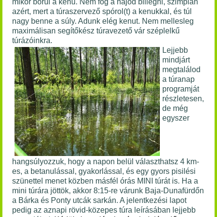
mikor borul a kenu. Nem fog a hajód billegni, szimplán
azért, mert a túraszervező spórol(t) a kenukkal, és túl
nagy benne a súly. Adunk elég kenut. Nem mellesleg
maximálisan segítőkész túravezető vár széplelkű
túrázóinkra.
Lejjebb
mindjárt
megtalálod
a túranap
programját
részletesen,
de még
egyszer
hangsúlyozzuk, hogy a napon belül választhatsz 4 km-
es, a betanulással, gyakorlással, és egy gyors pisilési
szünettel menet közben másfél órás MINI túrát is. Ha a
mini túrára jöttök, akkor
8:15-re várunk Baja-Dunafürdőn
a Bárka és Ponty utcák sarkán. A jelentkezési lapot
pedig az aznapi rövid-közepes túra leírásában lejjebb