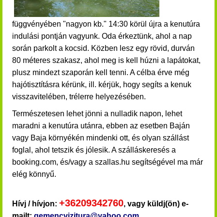
függvényében "nagyon kb." 14:30 körül újra a kenutúra
indulási pontján vagyunk. Oda érkeztünk,
ahol a nap
során parkolt a kocsid.
Közben lesz egy rövid, durván
80 méteres szakasz, ahol meg is kell húzni a lapátokat,
plusz mindezt szaporán kell tenni.
A célba érve még
hajótisztításra kérünk, ill. kérjük, hogy segíts a kenuk
visszavitelében, trélerre helyezésében.
Természetesen lehet jönni a nulladik napon, lehet
maradni a kenutúra utánra, ebben az esetben Baján
vagy Baja környékén mindenki ott, és olyan szállást
foglal, ahol tetszik és jólesik. A szálláskeresés a
booking.com, és/vagy a szallas.hu segítségével ma már
elég könnyű.
+36209342760
Hívj / hívjon:
, vagy küldj(ön) e-
mailt:
gemencvizitura@yahoo.com