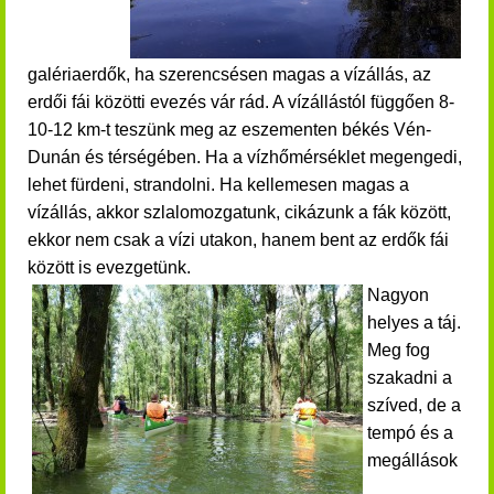
galériaerdők, ha szerencsésen magas a vízállás, az
erdői fái közötti evezés vár rád. A vízállástól függően 8-
10-12 km-t teszünk meg az eszementen békés Vén-
Dunán és térségében. Ha a vízhőmérséklet megengedi,
lehet fürdeni, strandolni. Ha kellemesen magas a
vízállás, akkor szlalomozgatunk, cikázunk a fák között,
ekkor nem csak a vízi utakon, hanem bent az erdők fái
között is evezgetünk.
Nagyon
helyes a táj.
Meg fog
szakadni a
szíved, de a
tempó és a
megállások