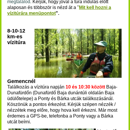
megtalálod.
K
érjük, hogy jóval a túra indulás előtt
alaposan és többször is nézd át a "
Mit kell hozni a
vízitúrára menüpontot
".
8-10-12
km-es
vízitúra
Gemencnél
Találkozás a vízitúra napján
10 és 10:30 között
Baja-
Dunafürdőn (Dunafürdő Baja dunántúli oldalán Baja
üdülőtelepe) a Ponty és Bárka utcák találkozásánál.
Köszönük a pontos érkezést. Kérjük szépen nézzék /
nézzétek meg előre, hogy hova kell érkezni. Már most
érdemes a GPS-be, telefonba a Ponty vagy a Bárka
utcát beírni.