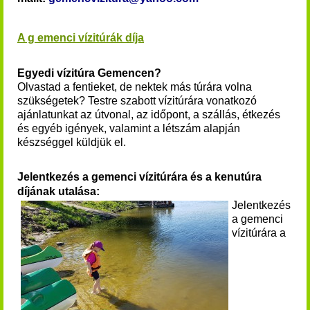
A g emenci vízitúrák díja
Egyedi vízitúra Gemencen?
Olvastad a fentieket, de nektek más túrára volna
szükségetek? Testre szabott vízitúrára vonatkozó
ajánlatunkat az útvonal, az időpont, a szállás, étkezés
és egyéb igények, valamint a létszám alapján
készséggel küldjük el.
Jelentkezés a gemenci vízitúrára és a kenutúra
díjának utalása:
Jelentkezés
a
gemenci
vízitúrára
a