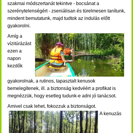
szakmai módszertanát tekintve - bocsánat a
szerénytelenségért - zseniálisan és türelmesen tanítunk,
mindent bemutatunk,
majd
tudtok az indulás előtt
gyakorolni.
Amíg a
vízitúrázást
ezen a
napon
kezdők
gyakorolnak, a rutinos,
tapasztalt kenusok
bemelegítenek, ill. a biztonság kedvéért a profikat is
megnézzük, hogy esetleg tudunk-e adni jó tanácsot.
Amivel csak lehet, fokozzuk a biztonságot.
A kenuzás