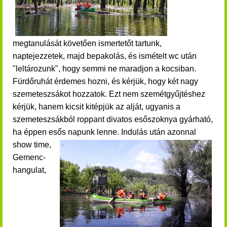
megtanulását követően ismertetőt tartunk,
naptejezzetek, majd bepakolás, és ismételt wc után
"leltározunk", hogy semmi ne maradjon a kocsiban.
Fürdőruhát érdemes hozni, és kérjük, hogy két nagy
szemeteszsákot hozzatok. Ezt nem szemétgyűjtéshez
kérjük, hanem kicsit kitépjük az alját, ugyanis a
szemeteszsákból roppant divatos esőszoknya gyárható,
ha éppen esős napunk lenne. Indulás után a
zonnal
show time,
Gemenc-
hangulat,