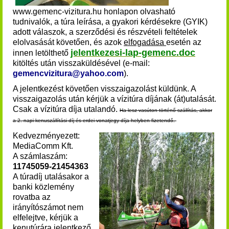
www.gemenc-vizitura.hu honlapon olvasható
tudnivalók, a túra leírása, a gyakori kérdésekre (GYIK)
adott válaszok, a szerződési és részvételi feltételek
elolvasását követően, és azok
elfogadása
esetén az
jelentkezesi-lap-gemenc.doc
innen
letölthető
kitöltés után visszaküldésével (e-mail:
gemencvizitura@yahoo.com
).
A jelentkezést követően visszaigazolást küldünk. A
visszaigazolás után kérjük a vízitúra díjának (át)utalását
.
Csak a vízitúra díja utalandó.
Ha lesz vasúton történő szállítás, akkor
a 2. napi kenuszállítási díj és erdei vonatjegy díja helyben fizetendő.
Kedvezményezett:
MediaComm Kft.
A számlaszám:
11745059-21454363
A túradíj utalásakor a
banki közlemény
rovatba az
irányítószámot nem
elfelejtve, kérjük a
kenutúrára jelentkező