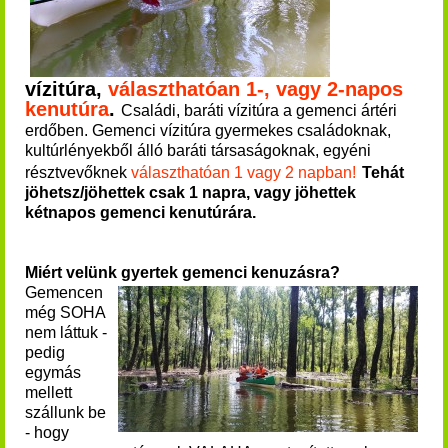
vízitúra,
választhatóan 1-, vagy 2-napos
kenutúra
.
Családi, baráti vízitúra a gemenci ártéri
erdőben.
Gemenci vízitúra gyermekes családoknak,
kultúrlényekből álló baráti társaságoknak, egyéni
résztvevőknek
választhatóan 1 vagy 2 napban!
Tehát
jöhetsz/jöhettek csak 1 napra, vagy jöhettek
kétnapos gemenci kenutúrára.
Miért velünk gyertek gemenci kenuzásra?
Gemencen
még SOHA
nem láttuk -
pedig
egymás
mellett
szállunk be
- hogy