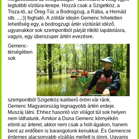
legtutibb vízitúra-terepe.
Hozzá csak a Szigetköz, a
Tisza-tó, az Öreg-Túr, a Bodrogzug, a Rába, a Hernád
stb. ....:)) fogható.
A zöldár idején Gemenc hihetetlen
lehetőség egy, a bodrogzugi ártér vízitúráit idéző,
ugyanakkor sok szempontból párját ritkító lapátolásra,
vagyis, egy überszuper ártéri evezésre.
Gemenc-
térségében
sok
szempontból Szigetköz-kaliberű öröm vár ránk.
Gemenc Magyarország legnagyobb ártéri erdeje.
Muszáj látni. Ehhez hasonló vízi világot túl sok helyen
nem láthatunk. Amikor a Duna Gemenc környékén
elönti az árteret, akkor nem csak a holt-ágakon, hanem
bent az erdőben is barangolunk kenukkal. És Gemencre
érdemes alacsonyabb vízállás mellett is jönni. Ugyanis