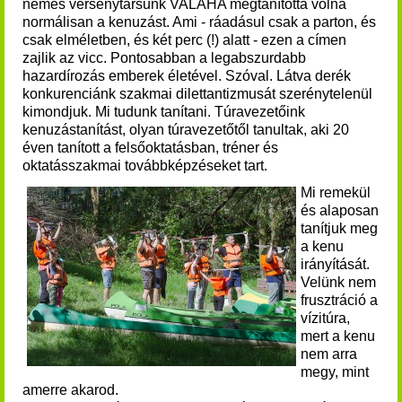
nemes versenytársunk VALAHA megtanította volna
normálisan a kenuzást. Ami - ráadásul csak a parton, és
csak elméletben, és két perc (!) alatt - ezen a címen
zajlik az vicc. Pontosabban a legabszurdabb
hazardírozás emberek életével.
Szóval.
Látva derék
konkurenciánk szakmai dilettantizmusát szerénytelenül
kimondjuk.
Mi tudunk tanítani.
Túravezetőink
kenuzástanítást, olyan túravezetőtől tanultak, aki 20
éven tanított a felsőoktatásban, tréner és
oktatásszakmai továbbképzéseket tart.
Mi remekül
és alaposan
tanítjuk meg
a kenu
irányítását.
Velünk nem
frusztráció a
vízitúra,
mert a kenu
nem arra
megy, mint
amerre akarod.