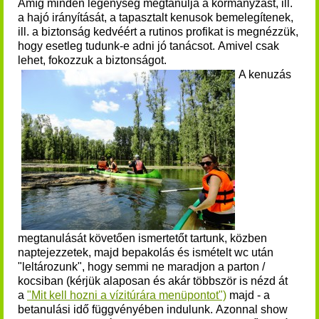
Amíg minden legénység megtanulja a kormányzást, ill.
a hajó irányítását, a tapasztalt kenusok bemelegítenek,
ill. a biztonság kedvéért a rutinos profikat is megnézzük,
hogy esetleg tudunk-e adni jó tanácsot.
Amivel csak
lehet, fokozzuk a biztonságot.
A kenuzás
megtanulását követően ismertetőt tartunk, közben
naptejezzetek, majd bepakolás és ismételt wc után
"leltározunk", hogy semmi ne maradjon a parton /
kocsiban (k
érjük alaposan és akár többször is nézd át
a
"Mit kell hozni a vízitúrára menüpontot")
majd - a
betanulási idő függvényében indulunk.
Azonnal show