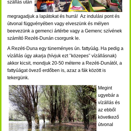
szállás után
megragadjuk a lapátokat és hurrá!
Az indulási pont és
útvonal függvényében vagy elveszünk és mélyen
beevezünk a gemenci ártérbe vagy a Gemenc szívének
számító Rezéti-Dunán csorgunk le.
A Rezéti-Duna egy tüneményes ún. fattyúág. Ha pedig a
vízállás úgy akarja (hívjuk ezt "közepes" vízállásnak)
akkor kicsit, mondjuk 20-50 méterre a Rezéti-Dunától, a
fattyúágat övező erdőben is, azaz a fák között is
tekergünk.
Megint
ugyebár a
vízállás és
az ebből
következő
útvonal