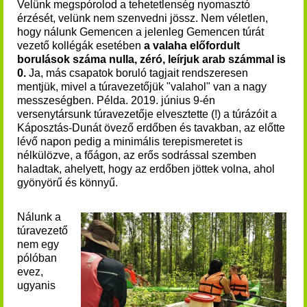
Velünk megspórolod a tehetetlenség nyomasztó
érzését, velünk nem szenvedni jössz.
Nem véletlen,
hogy nálunk Gemencen a jelenleg Gemencen túrát
vezető kollégák esetében
a valaha előfordult
borulások száma nulla, zéró, leírjuk arab számmal is
0.
Ja, más csapatok boruló tagjait rendszeresen
mentjük, mivel a túravezetőjük "valahol" van a nagy
messzeségben. Példa. 2019. június 9-én
versenytársunk túravezetője elvesztette (!) a túrázóit a
Káposztás-Dunát övező erdőben és tavakban, az előtte
lévő napon pedig a minimális terepismeretet is
nélkülözve, a főágon, az erős sodrással szemben
haladtak, ahelyett, hogy az erdőben jöttek volna, ahol
gyönyörű és könnyű.
Nálunk a
túravezető
nem egy
pólóban
evez,
ugyanis