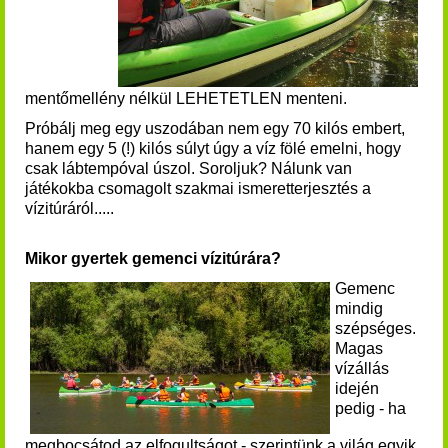
mentőmellény nélkül LEHETETLEN menteni.
Próbálj meg egy uszodában nem egy 70 kilós embert,
hanem egy 5 (!) kilós súlyt úgy a víz fölé emelni, hogy
csak lábtempóval úszol. Soroljuk? Nálunk van
játékokba csomagolt szakmai ismeretterjesztés a
vízitúráról.....
Mikor gyertek gemenci vízitúrára?
Gemenc
mindig
szépséges.
Magas
vízállás
idején
pedig - ha
megbocsátod az elfogultságot - szerintünk a világ egyik