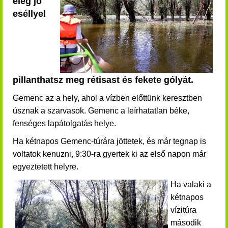
elég jó
eséllyel
pillanthatsz meg rétisast és fekete gólyát.
Gemenc az a hely, ahol a vízben előttünk keresztben
úsznak a szarvasok. Gemenc a leírhatatlan béke,
fenséges lapátolgatás helye.
Ha kétnapos Gemenc-túrára jöttetek, és már tegnap is
voltatok kenuzni, 9:30-ra gyertek ki az első napon már
egyeztetett helyre.
Ha valaki a
kétnapos
vízitúra
második