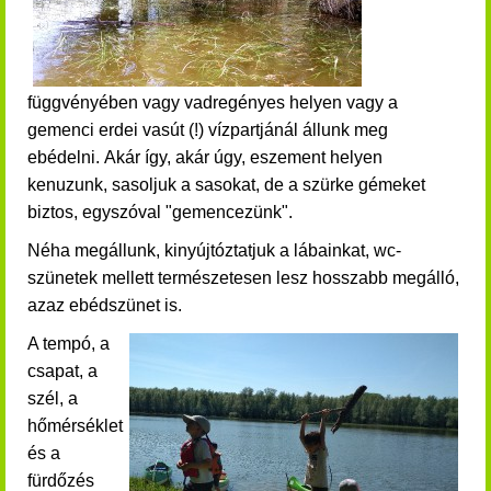
függvényében vagy vadregényes helyen vagy a
gemenci erdei vasút (!) vízpartjánál állunk meg
ebédelni.
Akár így, akár úgy, eszement helyen
kenuzunk, sasoljuk a sasokat, de a szürke gémeket
biztos, egyszóval "gemencezünk".
Néha megállunk, kinyújtóztatjuk a lábainkat, wc-
szünetek mellett természetesen lesz hosszabb megálló,
azaz ebédszünet is.
A tempó, a
csapat, a
szél, a
hőmérséklet
és a
fürdőzés