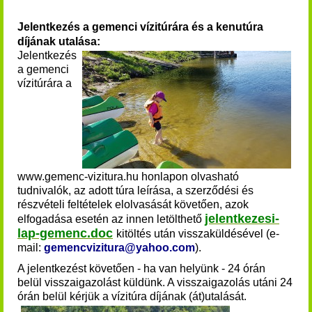
Jelentkezés a gemenci vízitúrára és a kenutúra
díjának utalása:
Jelentkezés
a
gemenci
vízitúrára
a
www.gemenc-vizitura.hu honlapon olvasható
tudnivalók, az adott túra leírása, a szerződési és
részvételi feltételek elolvasását követően, azok
jelentkezesi-
elfogadása esetén az innen
letölthető
lap-gemenc.doc
kitöltés után visszaküldésével (e-
mail:
gemencvizitura@yahoo.com
).
A jelentkezést követően - ha van helyünk - 24 órán
belül visszaigazolást küldünk. A visszaigazolás utáni 24
órán belül kérjük a vízitúra díjának (át)utalását
.