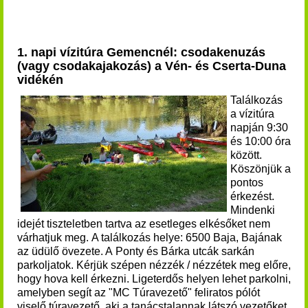
1. napi vízitúra Gemencnél: csodakenuzás
(vagy csodakajakozás) a Vén- és Cserta-Duna
vidékén
Találkozás
a vízitúra
napján 9:30
és 10:00 óra
között.
Köszönjük a
pontos
érkezést.
Mindenki
idejét tiszteletben tartva az esetleges elkésőket nem
várhatjuk meg. A találkozás helye: 6500 Baja, Bajának
az üdülő övezete. A Ponty és Bárka utcák sarkán
parkoljatok. Kérjük szépen nézzék / nézzétek meg előre,
hogy hova kell érkezni. Ligeterdős helyen lehet parkolni,
amelyben segít az "MC Túravezető" feliratos pólót
viselő túravezető, aki a tanácstalannak látszó vezetőket