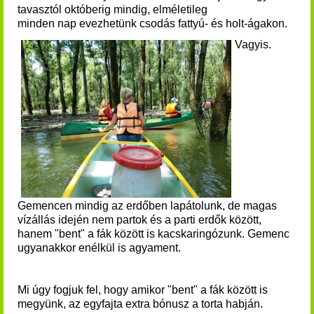
t
avasztól októberig mindig, elméletileg
minden nap evezhetünk csodás fattyú- és holt-ágakon.
Vagyis.
Gemencen mindig az erdőben lapátolunk, de magas
vízállás idején nem partok és a parti erdők között,
hanem "bent" a fák között is kacskaringózunk. Gemenc
ugyanakkor enélkül is agyament.
Mi úgy fogjuk fel, hogy amikor "bent" a fák között is
megyünk, az egyfajta extra bónusz a torta habján.