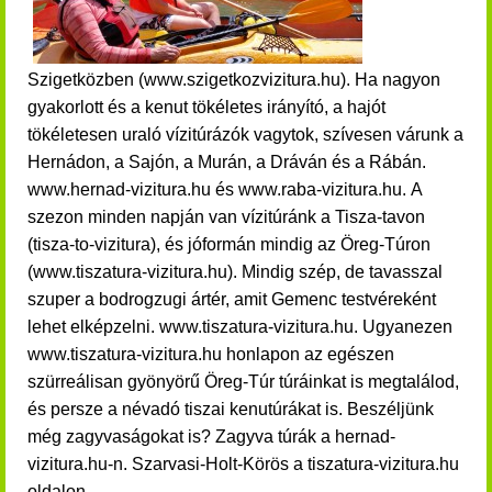
Szigetközben (www.szigetkozvizitura.hu). Ha nagyon
gyakorlott és a kenut tökéletes irányító, a hajót
tökéletesen uraló vízitúrázók vagytok, szívesen várunk a
Hernádon, a Sajón, a Murán, a Dráván és a Rábán.
www.hernad-vizitura.hu és www.raba-vizitura.hu.
A
szezon minden napján van vízitúránk a Tisza-tavon
(tisza-to-vizitura), és jóformán mindig az Öreg-Túron
(www.tiszatura-vizitura.hu)
.
Mindig szép, de tavasszal
szuper a bodrogzugi ártér, amit Gemenc testvéreként
lehet elképzelni. www.tiszatura-vizitura.hu. Ugyanezen
www.tiszatura-vizitura.hu honlapon az egészen
szürreálisan gyönyörű Öreg-Túr túráinkat is megtalálod,
és persze a névadó tiszai kenutúrákat is. Beszéljünk
még zagyvaságokat is? Zagyva túrák a hernad-
vizitura.hu-n. Szarvasi-Holt-Körös a tiszatura-vizitura.hu
oldalon.