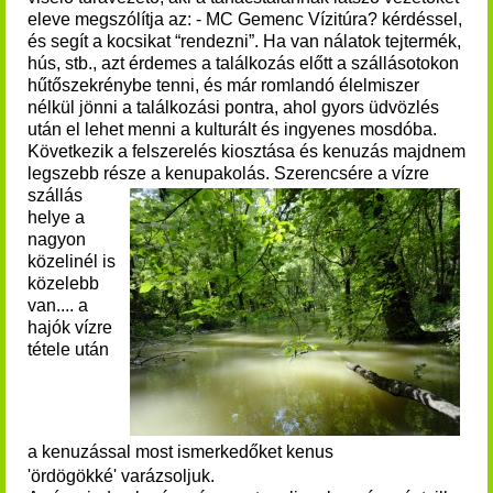
eleve megszólítja az: - MC Gemenc Vízitúra? kérdéssel,
és segít a kocsikat “rendezni”.
Ha van nálatok tejtermék,
hús, stb., azt érdemes a találkozás előtt a szállásotokon
hűtőszekrénybe tenni, és már romlandó élelmiszer
nélkül jönni a találkozási pontra, ahol gyors üdvözlés
után el lehet menni a kulturált és ingyenes mosdóba.
Következik a felszerelés kiosztása és kenuzás majdnem
legszebb része a kenupakolás.
Szerencsére a vízre
szállás
helye a
nagyon
közelinél is
közelebb
van.... a
hajók vízre
tétele után
a
kenuzással most ismerkedőket
kenus
'ördögökké' varázsoljuk.