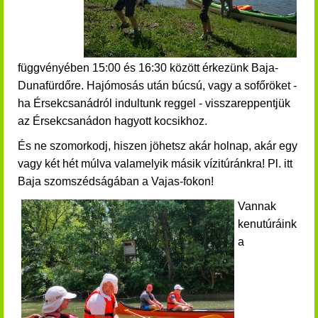
függvényében 15:00 és 16:30 között érkezünk Baja-
Dunafürdőre.
H
ajómosás után búcsú, vagy a sofőröket -
ha Érsekcsanádról indultunk reggel - visszareppentjük
az Érsekcsanádon hagyott kocsikhoz.
És ne szomorkodj, hiszen jöhetsz akár holnap, akár egy
vagy két hét múlva valamelyik másik vízitúránkra! Pl. itt
Baja szomszédságában a Vajas-fokon!
Vannak
kenutúráink
a