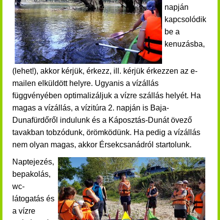
napján
kapcsolódik
be a
kenuzásba,
(lehet!)
,
akkor kérjük, érkezz, ill. kérjük érkezzen a
z e-
mailen
elküldött helyre. Ugyanis a vízállás
függvényében optimalizáljuk a vízre szállás helyét. Ha
magas a vízállás, a vízitúra 2. napján is Baja-
Dunafürdőről indulunk és a Káposztás-Dunát övező
tavakban tobzódunk, örömködünk. Ha pedig a vízállás
nem olyan magas, akkor Érsekcsanádról startolunk.
Naptejezés,
bepakolás,
wc-
látogatás és
a vízre