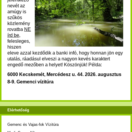
nevét az
amúgy is
szűkös
közlemény
rovatba
NE
írd be
,
felesleges,
hiszen
eleve azzal kezdődik a banki infó, hogy honnan jön egy
utalás, ráadásul elveszi a nagyon kevés karaktert
engedő mezőben a helyet! Köszönjük! Példa:
6000 Kecskemét, Mercédesz u. 44. 2026. augusztus
8-9. Gemenci vízitúra
Elérhetőség
Gemenc és Vajas-fok Vízitúra