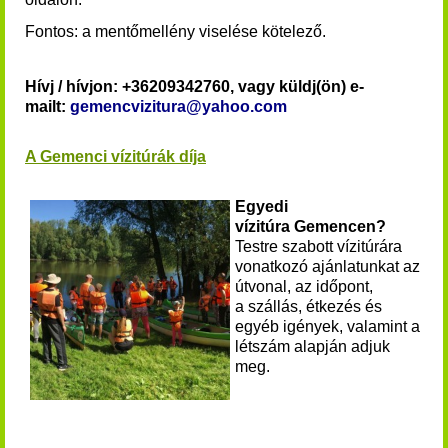
Fontos: a mentőmellény viselése kötelező.
Hívj / hívjon: +36209342760, vagy küldj(ön) e-
mailt:
gemencvizitura@yahoo.com
A Gemenci vízitúrák díja
Egyedi
vízitúra Gemencen?
Testre szabott vízitúrára
vonatkozó ajánlatunkat az
útvonal, az időpont,
a szállás, étkezés és
egyéb igények, valamint a
létszám alapján adjuk
meg.