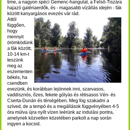
time, a nagyon spéci Gemenc-hangulat, a Felső-Tiszára
hajazó galériaerdők, és - magasabb vízállás idején - fák
között kanyargásos evezés vár rád.
Attól
függően,
hogy
mennyit
örömködünk
a fák között,
10-14 km-t
teszünk
meg az
eszementen
békés, ha
csendben
evezünk, és korábban lejönnek inni, szarvasos,
vaddisznós, őzes, fekete gólyás és rétisasos Vén- és
Cserta-Dunán és térségében.
Meg fog szakadni a
szíved, de a tempó és a megállások függvényében 4-5
óra múlva újra nyílt vízen leérünk az indulási pontra,
amelynek közvetlen közelében parkolt a nap során
ingyen a kocsid.