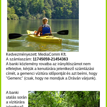
Kedvezményezett: MediaComm Kft.
A számlaszám:
11745059-21454363
A banki közlemény rovatba az irányítószámot nem
elfelejtve, kérjük a kenutúrára jelentkező számlázási
címét, a gemenci vízitúra időpontját és azt beírni, hogy
"Gemenc" (csak, hogy ne mondjuk a Dráván várjunk).
A banki
utalás során
a vízitúrára
jelentkező