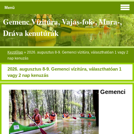
Menü
Gemenc Vízitúra, Vajas-fok-, Mura-,
Dráva kenutúrák
Kezdőlap
»
2026. augusztus 8-9. Gemenci vízitúra, választhatóan 1 vagy 2
nap kenuzás
2026. augusztus 8-9. Gemenci vízitúra, választhatóan 1
vagy 2 nap kenuzás
Gemenci