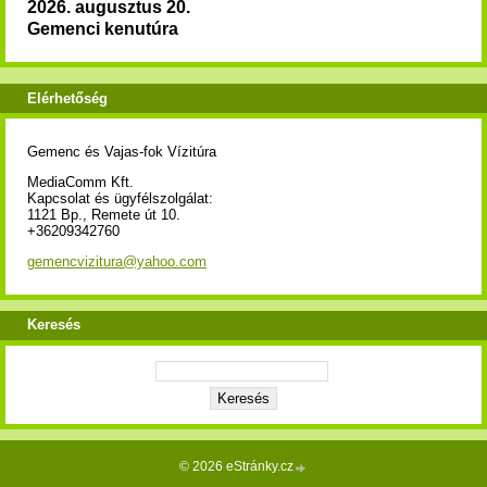
2026. augusztus 20.
Gemenci kenutúra
Elérhetőség
Gemenc és Vajas-fok Vízitúra
MediaComm Kft.
Kapcsolat és ügyfélszolgálat:
1121 Bp., Remete út 10.
+36209342760
gemencvizitura@yahoo.com
Keresés
© 2026 eStránky.cz