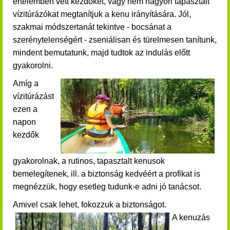
értelemben vett kezdőket, vagy nem nagyon tapasztalt
vízitúrázókat megtanítjuk a kenu irányítására. Jól,
szakmai módszertanát tekintve - bocsánat a
szerénytelenségért - zseniálisan és türelmesen tanítunk,
mindent bemutatunk,
majd
tudtok az indulás előtt
gyakorolni.
Amíg a
vízitúrázást
ezen a
napon
kezdők
gyakorolnak, a rutinos,
tapasztalt kenusok
bemelegítenek, ill. a biztonság kedvéért a profikat is
megnézzük, hogy esetleg tudunk-e adni jó tanácsot.
Amivel csak lehet, fokozzuk a biztonságot.
A kenuzás