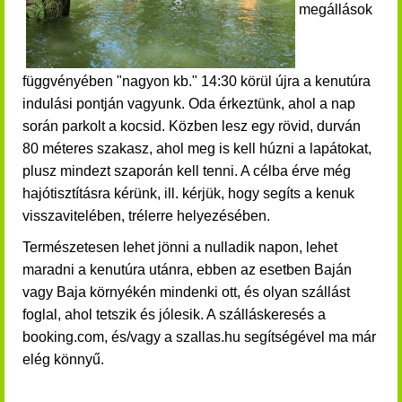
megállások
függvényében "nagyon kb." 14:30 körül újra a kenutúra
indulási pontján vagyunk. Oda érkeztünk,
ahol a nap
során parkolt a kocsid.
Közben lesz egy rövid, durván
80 méteres szakasz, ahol meg is kell húzni a lapátokat,
plusz mindezt szaporán kell tenni.
A célba érve még
hajótisztításra kérünk, ill. kérjük, hogy segíts a kenuk
visszavitelében, trélerre helyezésében.
Természetesen lehet jönni a nulladik napon, lehet
maradni a kenutúra utánra, ebben az esetben Baján
vagy Baja környékén mindenki ott, és olyan szállást
foglal, ahol tetszik és jólesik. A szálláskeresés a
booking.com, és/vagy a szallas.hu segítségével ma már
elég könnyű.