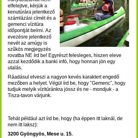
elfelejtve, kérjük a
kenutúrára jelentkező
számlázási címét és a
gemenci vízitúra
időpontját beírni.
Az
evezésre jelentkező
nevét az amúgy is
szűkös megjegyzés
rovatba NE írd be! Egyrészt felesleges, hiszen eleve
azzal kezdődik a banki infó, hogy honnan jön egy
utalás.
Ráadásul elveszi a nagyon kevés karaktert engedő
mezőben a helyet. Végül írd be, hogy "Gemenc", hogy
tudjuk melyik vízitúránkra jössz és ne - mondjuk - a
Tisza-tavon várjunk.
Tehát például azt írd be, hogy (ha éppen itt laknál, de
nem itt laksz):
3200 Gyöngyös, Mese u. 15.