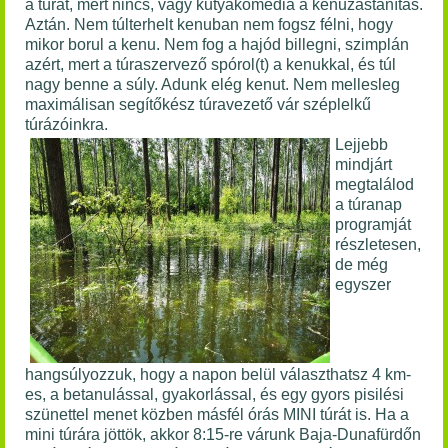
a túrát, mert nincs, vagy kutyakomédia a kenuzástanítás.
Aztán. Nem túlterhelt kenuban nem fogsz félni, hogy
mikor borul a kenu. Nem fog a hajód billegni, szimplán
azért, mert a túraszervező spórol(t) a kenukkal, és túl
nagy benne a súly. Adunk elég kenut. Nem mellesleg
maximálisan segítőkész túravezető vár széplelkű
túrázóinkra.
Lejjebb
mindjárt
megtalálod
a túranap
programját
részletesen,
de még
egyszer
hangsúlyozzuk, hogy a napon belül választhatsz 4 km-
es, a betanulással, gyakorlással, és egy gyors pisilési
szünettel menet közben másfél órás MINI túrát is. Ha a
mini túrára jöttök, akkor
8:15-re várunk Baja-Dunafürdőn