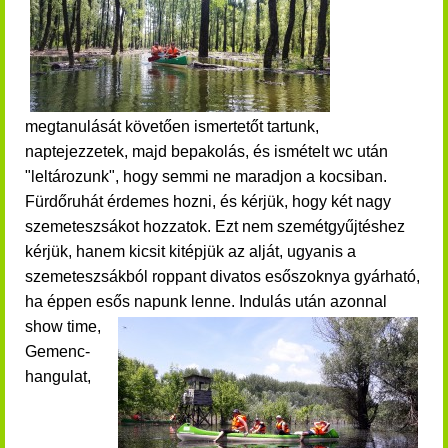
megtanulását követően ismertetőt tartunk,
naptejezzetek, majd bepakolás, és ismételt wc után
"leltározunk", hogy semmi ne maradjon a kocsiban.
Fürdőruhát érdemes hozni, és kérjük, hogy két nagy
szemeteszsákot hozzatok. Ezt nem szemétgyűjtéshez
kérjük, hanem kicsit kitépjük az alját, ugyanis a
szemeteszsákból roppant divatos esőszoknya gyárható,
ha éppen esős napunk lenne. Indulás után a
zonnal
show time,
Gemenc-
hangulat,