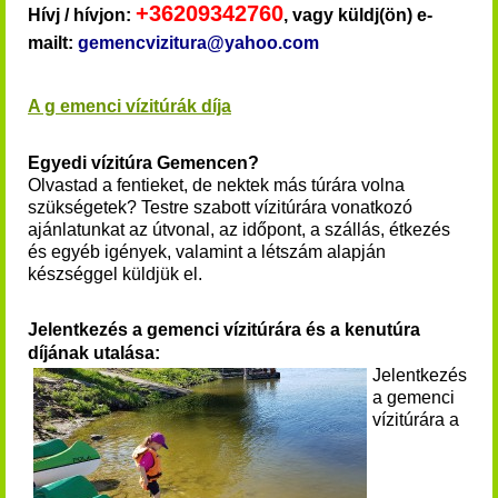
+36209342760
Hívj / hívjon:
, vagy küldj(ön) e-
mailt:
gemencvizitura@yahoo.com
A g emenci vízitúrák díja
Egyedi vízitúra Gemencen?
Olvastad a fentieket, de nektek más túrára volna
szükségetek? Testre szabott vízitúrára vonatkozó
ajánlatunkat az útvonal, az időpont, a szállás, étkezés
és egyéb igények, valamint a létszám alapján
készséggel küldjük el.
Jelentkezés a gemenci vízitúrára és a kenutúra
díjának utalása:
Jelentkezés
a
gemenci
vízitúrára
a