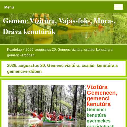
Menü
Gemenc Vízitúra, Vajas-fok-, Mura-,
Dráva kenutúrák
Kezdőlap
»
2026. augusztus 20. Gemenc vízitúra, családi kenutúra a
gemenci-erdőben
2026. augusztus 20. Gemenc vízitúra, családi kenutúra a
gemenci-erdőben
Vízitúra
Gemencen,
gemenci
kenutúra
Gemenci
kenutúra
gyermekes
családoknak,