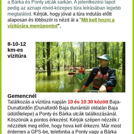
a Bárka és Ponty utcák sarkán. A jelentkezési lapot
pedig az aznapi rövid-közepes túra leírásában lejjebb
megtalálod.
K
érjük, hogy jóval a túra indulás előtt
alaposan és többször is nézd át a "
Mit kell hozni a
vízitúrára menüpontot
".
8-10-12
km-es
vízitúra
Gemencnél
Találkozás a vízitúra napján
10 és 10:30 között
Baja-
Dunafürdőn (Dunafürdő Baja dunántúli oldalán Baja
üdülőtelepe) a Ponty és Bárka utcák találkozásánál.
Köszönük a pontos érkezést. Kérjük szépen nézzék /
nézzétek meg előre, hogy hova kell érkezni. Már most
érdemes a GPS-be, telefonba a Ponty vagy a Bárka