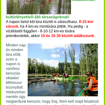
kultúrlényekből álló
társaságoknak!
A napon belül két túra között is választhasz.
8:15-kor
várunk
, ha 4 km-es minitúrára jöttök. Ha pedig - a
vízállástól függően - 8-10-12 km-es túrára
jelentkeztetek,
akkor
10 és 10:30 között találkozunk.
Minden nap,
és minden
túra előtt,
ezen a
napon is
van/lesz
kenuzás-
oktatás!
Milliószor
bizonyított
módszertan
mentén úgy
megtanítunk kenuzni, hogy ihaj. Nem kell majd feladnod