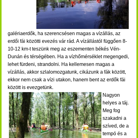
galériaerdők, ha szerencsésen magas a vízállás, az
erdői fái közötti evezés vár rád. A vízállástól függően 8-
10-12 km-t teszünk meg az eszementen békés Vén-
Dunán és térségében. Ha a vízhőmérséklet megengedi,
lehet fürdeni, strandolni. Ha kellemesen magas a
vízállás, akkor szlalomozgatunk, cikázunk a fák között,
ekkor nem csak a vízi utakon, hanem bent az erdők fái
között is evezgetünk.
Nagyon
helyes a táj.
Meg fog
szakadni a
szíved, de a
tempó és a