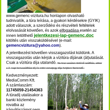
www.gemenc-vizitura.hu honlapon olvasható
tudnivalók, a túra leírása, a gyakori kérdésekre (GYIK)
adott válaszok, a szerződési és részvételi feltételek
elolvasását követően, és azok
elfogadása
esetén az
jelentkezesi-lap-gemenc.doc
innen
letölthető
kitöltés után visszaküldésével (e-mail:
gemencvizitura@yahoo.com
).
A jelentkezést követően visszaigazolást küldünk. A
visszaigazolás után kérjük a vízitúra díjának (át)utalását
.
Csak a vízitúra díja utalandó.
Ha lesz vasúton történő szállítás, akkor
a 2. napi kenuszállítási díj és erdei vonatjegy díja helyben fizetendő.
Kedvezményezett:
MediaComm Kft.
A számlaszám:
11745059-21454363
A túradíj utalásakor a
banki közlemény
rovatba az
irányítószámot nem