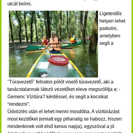
utcát beírni.
Ligeterdős
helyen lehet
parkolni,
amelyben
segít a
"Túravezető" feliratos pólót viselő túravezető, aki a
tanácstalannak látszó vezetőket eleve megszólítja a: -
Gemenc Vízitúra? kérdéssel, és segít a kocsikat
“rendezni”.
Üdvözlés után el lehet menni mosdóba.
A vízitúrázást
most kezdőket (emiatt egy pillanatig se habozz, hiszen
mindenkinek volt első kenus napja), egyszóval a jó