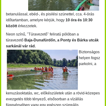
betanulással, ebéd-, és pisilési szünettel, cca. 4-órás
időtartamban, amelyre kérjük, hogy
10 óra és 10:30
között
érkezzetek.
Neon színű, "Túravezető" feliratú pólóban a
túravezető
Baja-Dunafürdőn, a Ponty és Bárka utcák
sarkánál vár rád.
Biztonságos
helyen fogsz
parkolni, a
kenuzásoktatás, wc, előkészületek után a rövid-közepes
evezgetés több tényező, elsősorban a vízállás
függvényében vagy egy egészen szürreális