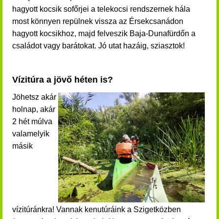
hagyott kocsik
sofőrjei
a telekocsi rendszernek hála
most könnyen repülnek vissza az Érsekcsanádon
hagyott kocsikhoz, majd felveszik Baja-Dunafürdőn a
családot vagy barátokat. Jó utat hazáig, sziasztok!
Vízitúra a jövő héten is?
Jöhetsz akár
holnap, akár
2 hét múlva
valamelyik
másik
vízitúránkra! Vannak kenutúráink a Szigetközben