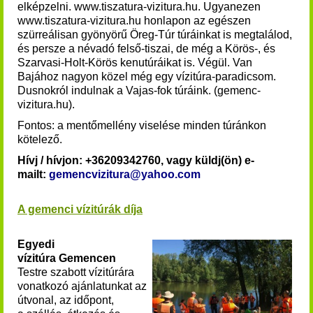
elképzelni. www.tiszatura-vizitura.hu. Ugyanezen
www.tiszatura-vizitura.hu honlapon az egészen
szürreálisan gyönyörű Öreg-Túr túráinkat is megtalálod,
és persze a névadó felső-tiszai, de még a Körös-, és
Szarvasi-Holt-Körös kenutúráikat is. Végül. Van
Bajához nagyon közel még egy vízitúra-paradicsom.
Dusnokról indulnak a Vajas-fok túráink. (gemenc-
vizitura.hu).
Fontos: a mentőmellény viselése minden túránkon
kötelező.
Hívj / hívjon: +36209342760, vagy küldj(ön) e-
mailt:
gemencvizitura@yahoo.com
A gemenci vízitúrák díja
Egyedi
vízitúra Gemencen
Testre szabott vízitúrára
vonatkozó ajánlatunkat az
útvonal, az időpont,