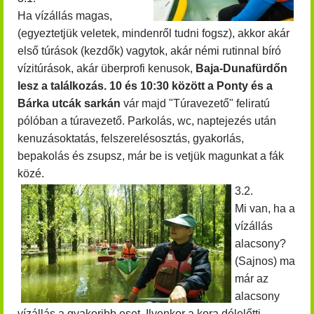
Ha vízállás magas,
(egyeztetjük veletek, mindenről tudni fogsz), akkor akár
első túrások (kezdők) vagytok, akár némi rutinnal bíró
vízitúrások, akár überprofi kenusok,
Baja-Dunafürdőn
lesz a találkozás. 10 és 10:30 között
a Ponty és a
Bárka utcák sarkán
vár majd "Túravezető" feliratú
pólóban a túravezető. Parkolás, wc, naptejezés után
kenuzásoktatás, felszerelésosztás, gyakorlás,
bepakolás és zsupsz, már be is vetjük magunkat a fák
közé.
3.2.
Mi van, ha a
vízállás
alacsony?
(Sajnos) ma
már az
alacsony
vízállás a gyakoribb eset. Ilyenkor a kora délelőtti