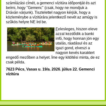
számlázási címét, a gemenci vízitúra időpontját és azt
beírni, hogy "Gemenc" (csak, hogy ne mondjuk a
Dráván várjunk). Tisztelettel nagyon kérjük, hogy a
közleménybe a vízitúrára jelentkező nevét az amúgy is
szűkös helyre NE írd be.
F
elesleges, hiszen eleve
azzal kezdődik a banki
infó, hogy honnan jön egy
utalás, ráadásul és az
igazi gond, elveszi a
nagyon kevés karaktert
engedő mezőben a helyet.
Íme egy kitöltési minta, de ez
csak példa.
7623 Pécs, Vasas u. 19/a.
2026. július 22. Gemenci
vízitúra