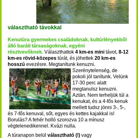
választható távokkal
Kenutúra gyermekes családoknak, kultúrlényekből
álló baráti társaságoknak, egyéni
résztvevőknek
.
Választhattok
4 km-es mini
távot,
8-12
km-es rövid-közepes
túrát, és jöhettek
20 km-es
hosszú
evezésre. Megtanítunk kenuzni.
Szerénytelenség, de
pokoli jól tanítunk. Velünk
17-30 perc alatt
me
gtanulsz kenuzni.
Aztán. Nem terheljük túl a
kenukat, és a 4-fős kenuk
mellett tudsz jönni 3-, 5-,
és 7-fős kenuv
al, sőt, egyes és kettes kajakkal is!
Borulás? A fehér holló szorozva 10 a mínusz
végtelenedikennel. Kvázi nulla.
A túranapon belül
választható (!)
vagy