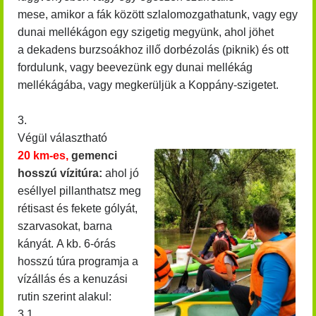
mese, amikor a fák között szlalomozgathatunk, vagy egy
dunai mellékágon egy szigetig megyünk, ahol jöhet
a dekadens burzsoákhoz illő dorbézolás (piknik) és ott
fordulunk, vagy beevezünk egy dunai mellékág
mellékágába, vagy megkerüljük a Koppány-szigetet.
3.
Végül választható
20 km-es,
gemenci
hosszú vízitúra:
ahol jó
eséllyel pillanthatsz meg
rétisast és fekete gólyát,
szarvasokat, barna
kányát.
A kb. 6-órás
hosszú túra programja a
vízállás és a kenuzási
rutin szerint alakul:
3.1.