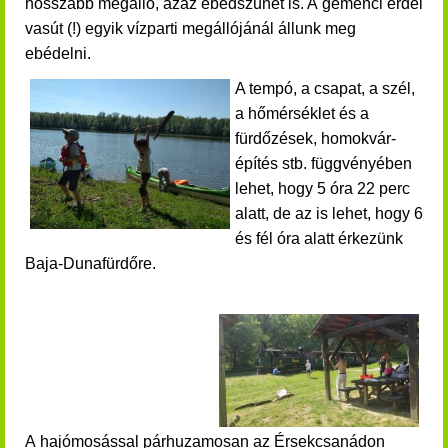
hosszabb megálló, azaz ebédszünet is. A
gemenci erdei
vasút (!) egyik vízparti megállójánál állunk meg
ebédelni.
A tempó, a csapat, a szél,
a hőmérséklet és a
fürdőzések, homokvár-
építés stb. függvényében
lehet, hogy 5 óra 22 perc
alatt, de az is lehet, hogy 6
és fél óra alatt érkezünk
Baja-Dunafürdőre.
A hajómosással párhuzamosan az Érsekcsanádon