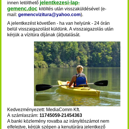
jelentkezesi-lap-
innen
letölthető
gemenc.doc
kitöltés után visszaküldésével (e-
mail:
gemencvizitura@yahoo.com
).
A jelentkezést követően - ha van helyünk - 24 órán
belül visszaigazolást küldünk. A visszaigazolás után
kérjük a vízitúra díjának (át)utalását
.
Kedvezményezett: MediaComm Kft.
A számlaszám:
11745059-21454363
A banki közlemény rovatba az irányítószámot nem
elfelejtve, kérjük szépen a kenutúrára jelentkező