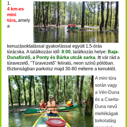
1.
4 km-es
mini
túra
,
amely
a
kenuzásoktatással gyakorlással együtt 1.5-órás
túrácska.
A találkozási idő:
8:00
, találkozás helye:
Baja-
Dunafürdő, a Ponty és Bárka utcák
sarka.
Itt vár rád a
túravezető, "Túravezető" feliratú, neon színű pólóban.
Biztonságban parkolsz majd 30-80 méterre a kenuktól.
A mini túra
során vagy
a Vén-Duna
és a Cserta-
Duna nevű
mellékágak
torkolatáig