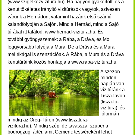
(www.szigetkozvizitura.hu). Ha nagyon gyakorlott, és a
kenut tökéletes irányító vízitúrázók vagytok, szívesen
várunk a Hernádon, valamint hazánk első számú
kalandfolyóján a Sajón. Mind a Hernád, mind a Sajó
túrákat itt találod:
www.hernad-vizitura.hu. És
további gyöngyszemek:
a Rába, a Dráva, és Mo.
leggyorsabb folyója a Mura. De a Dráva és a Mura
mellékágai is szenzációak. A Rába, a Mura és a Dráva
kenutúráink közös honlapja a www.raba-vizitura.hu.
A szezon
minden
napján van
vízitúránk a
Tisza-tavon
(tisza-to-
vizitura), és
jóformán
mindig az Öreg-Túron (www.tiszatura-
vizitura.hu).
Mindig szép, de tavasszal szuper a
bodrogzugi ártér, amit Gemenc testvéreként lehet