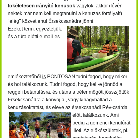
tökéletesen irányító kenusok
vagytok, akkor (lévén
nektek már nem kell megtanulni a kenuzás fortélyait)
"elég" közvetlenül Érsekcsanádra jönni.
Ezeket term. egyeztetjük,
és a túra előtti e-mail-es
emlékeztetőből
is
PONTOSAN tudni fogod, hogy mikor
és hol találkozunk. Tudni fogod, hogy kell-e jönnöd a
reggeli betanulásra, és utána a tréler mögött jössz/jöttök
Érsekcsanádra a konvojjal, vagy kihagyhattad a
kenuzásoktatást, és eleve az érsekcsanádi Rév-csárda
előtt találkozunk.
Ami
pedig a gemenci kenutúrát
illeti. Az előkészületek, pl.