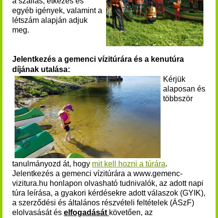
a szállás, étkezés és
egyéb igények, valamint a
létszám alapján adjuk
meg.
Jelentkezés a gemenci vízitúrára és a kenutúra
díjának utalása:
Kérjük
alaposan és
többször
tanulmányozd át, hogy
mit kell hozni a túrára
.
Jelentkezés a
gemenci vízitúrára
a www.gemenc-
vizitura.hu honlapon olvasható tudnivalók, az adott napi
túra leírása, a gyakori kérdésekre adott válaszok (GYIK),
a szerződési és általános részvételi feltételek (ÁSzF)
elolvasását és
elfogadását
követően, az