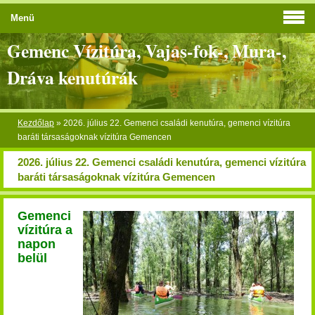
Menü
Gemenc Vízitúra, Vajas-fok-, Mura-,
Dráva kenutúrák
Kezdőlap
»
2026. július 22. Gemenci családi kenutúra, gemenci vízitúra
baráti társaságoknak vízitúra Gemencen
2026. július 22. Gemenci családi kenutúra, gemenci vízitúra
baráti társaságoknak vízitúra Gemencen
Gemenci
vízitúra a
napon
belül