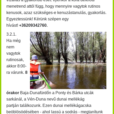
menetrend attól függ, hogy mennyire vagytok rutinos
kenusok, azaz szükséges-e kenuzástanulás, gyakorlás.
Egyeztessünk! Kérünk szépen egy
hívást!
+36209342760.
3.2.1.
Ha még
nem
vagytok
rutinosak,
akkor 8:00-
ra várunk.
8
órakor
Baja-Dunafürdőn a Ponty és Bárka utcák
sarkánál, a Vén-Duna nevű dunai mellékág
partján találkozunk. Ezen dunai mellékágacska
beöblösödésében - ahol lassú a sodrás - megtanítunk