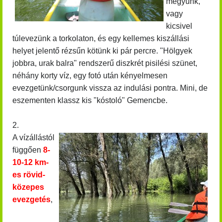
megyünk,
vagy
kicsivel
túlevezünk a torkolaton, és egy kellemes kiszállási
helyet jelentő rézsűn kötünk ki pár percre. "Hölgyek
jobbra, urak balra" rendszerű diszkrét pisilési szünet,
néhány korty víz, egy fotó után kényelmesen
evezgetünk/csorgunk vissza az indulási pontra. Mini, de
eszementen klassz kis "kóstoló" Gemencbe.
2.
A vízállástól
függően
8-
10-12 km-
es rövid-
közepes
evezgetés
,