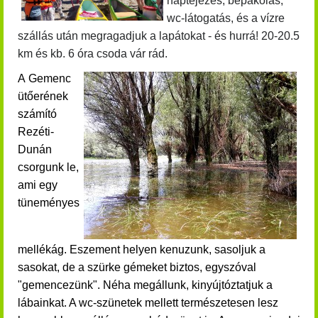
naptejezés, bepakolás,
wc-látogatás, és a vízre
szállás után megragadjuk a lapátokat - és hurrá!
20-20.5
km és kb. 6 óra csoda vár rád.
A Gemenc
ütőerének
számító
Rezéti-
Dunán
csorgunk le,
ami egy
tüneményes
mellékág.
Eszement helyen kenuzunk, sasoljuk a
sasokat, de a szürke gémeket biztos, egyszóval
"gemencezünk".
Néha megállunk, kinyújtóztatjuk a
lábainkat. A wc-szünetek mellett természetesen lesz