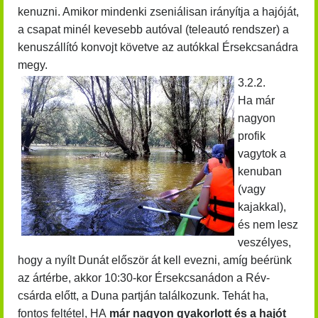
kenuzni. Amikor mindenki zseniálisan irányítja a hajóját,
a csapat minél kevesebb autóval (teleautó rendszer) a
kenuszállító konvojt követve az autókkal Érsekcsanádra
megy.
3.2.2.
Ha már
nagyon
profik
vagytok a
kenuban
(vagy
kajakkal),
és nem lesz
veszélyes,
hogy a nyílt Dunát először át kell evezni, amíg beérünk
az ártérbe, akkor 10:30-kor Érsekcsanádon
a Rév-
csárda előtt,
a Duna partján találkozunk. Tehát ha,
fontos feltétel, HA
már nagyon gyakorlott és a hajót