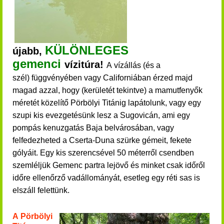
KÜLÖNLEGES
újabb,
gemenci
vízitúra!
A vízállás (és a
szél) függvényében vagy Californiában érzed majd
magad azzal, hogy (kerületét tekintve) a mamutfenyők
méretét közelítő Pörbölyi Titánig lapátolunk, vagy egy
szupi kis evezgetésünk lesz a Sugovicán, ami egy
pompás kenuzgatás Baja belvárosában, vagy
felfedezheted a Cserta-Duna szürke gémeit, fekete
gólyáit.
Egy kis szerencsével 50 méterről csendben
szemléljük Gemenc partra lejövő és minket csak időről
időre ellenőrző vadállományát, esetleg egy réti sas is
elszáll felettünk.
A Pörbölyi