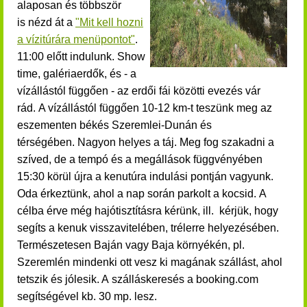
alaposan és többször
is nézd át a
"Mit kell hozni
a vízitúrára menüpontot"
.
11:00 előtt indulunk. Show
time, galériaerdők, és - a
vízállástól függően - az erdői fái közötti evezés vár
rád. A vízállástól függően 10-12 km-t teszünk meg az
eszementen békés Szeremlei-Dunán és
térségében. Nagyon helyes a táj. Meg fog szakadni a
szíved, de a tempó és a megállások függvényében
15:30 körül újra a kenutúra indulási pontján vagyunk.
Oda érkeztünk,
ahol a nap során parkolt a kocsid.
A
célba érve még hajótisztításra kérünk, ill. kérjük, hogy
segíts a kenuk visszavitelében, trélerre helyezésében.
Természetesen Baján vagy Baja környékén, pl.
Szeremlén mindenki ott vesz ki magának szállást, ahol
tetszik és jólesik. A szálláskeresés a booking.com
segítségével kb. 30 mp. lesz.