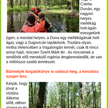
Cserta-
Dunán, egy
nagyon
helyes
mellékág
holt-ágán
evezgetünk
(igen, a mondat helyes, a Duna egy mellékágának holt-
ága), vagy a Sugovicán lapátolunk. Tisztára olyan,
mntha Velencében a Vogalongán lennél, csak itt nincs
annyi hajó, nincsen Szent Márk tér - és nincsenek a
rendőrök elől menekülő nigériai drogkereskedők, de van
a milliószor szebb természet.
Bármelyik forgatókönyv is valósul meg, a kenutúra
szuper lesz.
K
érjük, hogy
jóval a
vízitúra
dátuma
előtt, otthon
alaposan és