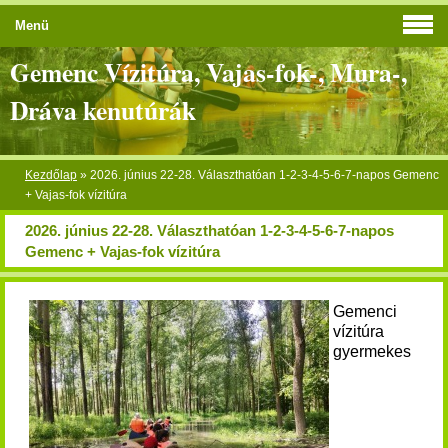
Menü
Gemenc Vízitúra, Vajas-fok-, Mura-,
Dráva kenutúrák
Kezdőlap
»
2026. június 22-28. Választhatóan 1-2-3-4-5-6-7-napos Gemenc
+ Vajas-fok vízitúra
2026. június 22-28. Választhatóan 1-2-3-4-5-6-7-napos
Gemenc + Vajas-fok vízitúra
Gemenci
vízitúra
gyermekes