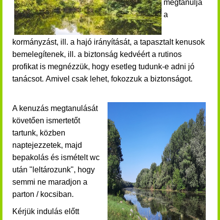
megtanulja
a
kormányzást, ill. a hajó irányítását, a tapasztalt kenusok
bemelegítenek, ill. a biztonság kedvéért a rutinos
profikat is megnézzük, hogy esetleg tudunk-e adni jó
tanácsot.
Amivel csak lehet, fokozzuk a biztonságot.
A kenuzás megtanulását
követően ismertetőt
tartunk, közben
naptejezzetek, majd
bepakolás és ismételt wc
után "leltározunk", hogy
semmi ne maradjon a
parton / kocsiban.
K
érjük indulás előtt