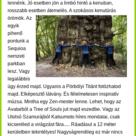
lennénk. Jó esetben jön a limbó hintó a kenuban,
rosszabb esetben átemelés. A szokásos kenutúrás
örömök.
Az
egyik
pihenő
pontunk a
Sequioa
nemzeti
parkban
lesz. Vagy
legalábbis
úgy érzed majd. Ugyanis a Pörbölyi Titánt fotózhatod
majd.
Elképesztő látvány. És félelmetesen inspiratív
múzsa. Mintha egy Zen-mester lenne. Lehet, hogy az
Avatarból a Tree of Souls jut majd eszedbe. Vagy az
Utolsó Szamurájból Katsumoto híres mondatai, csak
kicseréled a virágzást fára..... Ráadásul a 12 méter
kerületben tekintélyes! Nagyságrendileg ez már nincs