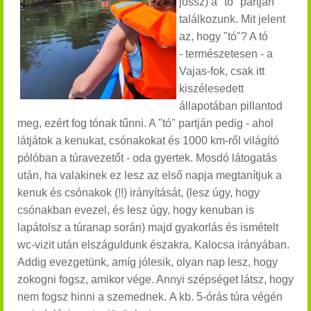
jössz) a "tó" partján
találkozunk. Mit jelent
az, hogy "tó"? A tó
- természetesen - a
Vajas-fok, csak itt
kiszélesedett
állapotában pillantod
meg, ezért fog tónak tűnni. A "tó" partján pedig - ahol
látjátok a kenukat, csónakokat és 1000 km-ről világító
pólóban a túravezetőt - oda gyertek.
Mosdó látogatás
után, ha valakinek ez lesz az első napja megtanítjuk a
kenuk és csónakok (!!) irányítását, (lesz úgy, hogy
csónakban evezel, és lesz úgy, hogy kenuban is
lapátolsz a túranap során) majd gyakorlás és ismételt
wc-vizit után elszáguldunk északra, Kalocsa irányában.
Addig evezgetünk, amíg jólesik, olyan nap lesz, hogy
zokogni fogsz, amikor vége. Annyi szépséget látsz, hogy
nem fogsz hinni a szemednek. A kb. 5-órás túra végén