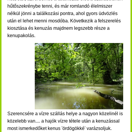
hűtőszekrénybe tenni, és már romlandó élelmiszer
nélkül jönni a találkozási pontra, ahol gyors üdvözlés
után el lehet menni mosdóba. Következik a felszerelés
kiosztása és kenuzás majdnem legszebb része a
kenupakolás.
Szerencsére a vízre szállás helye a nagyon közelinél is
közelebb van.... a hajók vízre tétele után a
kenuzással
most ismerkedőket
kenus 'ördögökké' varázsoljuk.