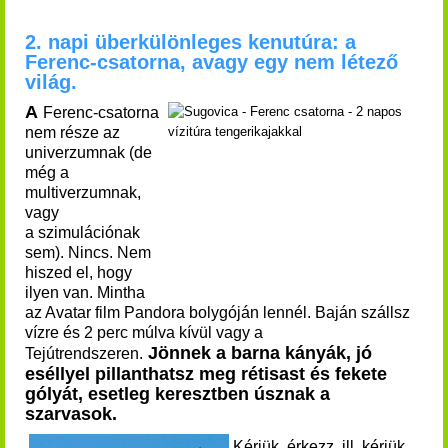
2. napi überkülönleges kenutúra: a
Ferenc-csatorna, avagy egy nem létező
világ.
A
Ferenc-csatorna
nem része az
univerzumnak (de
még a
multiverzumnak,
vagy
a
szimulációnak
sem). Nincs. Nem
hiszed el, hogy
ilyen van. Mintha
az Avatar film Pandora bolygóján lennél. Baján szállsz
vízre és 2 perc múlva kívül vagy a
Jönnek a barna kányák, jó
Tejútrendszeren.
eséllyel pillanthatsz meg rétisast és fekete
gólyát, esetleg keresztben úsznak a
szarvasok.
Kérjük, érkezz, ill. kérjük