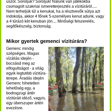
úszol.
Soroljuk? Soroljuk! Nálunk van játékokba
csomagolt szakmai ismeretterjesztés a vízitúráról.....
Nem terheljük túl a kenukat, ha a résztvevők súlya azt
indokolja, akkor 4 főnek 5-személyes kenut adunk, vagy
a 4 túrázó két kenuban jön.... Minőségi felszerelés,
segítőkészség, biztonság.
Mikor gyertek gemenci vízitúrára?
Gemenc mindig
szépséges. Magas
vízállás idején -
bocsásd meg az
elfogultságot - a világ
egyik legtutibb vízitúra-
terepe.
Áradás idején
Gemenc hihetetlen
lehetőség egy, a
bodrogzugi ártér
vízitúráit idéző, vagyis,
egy überszuper ártéri
evezésre.