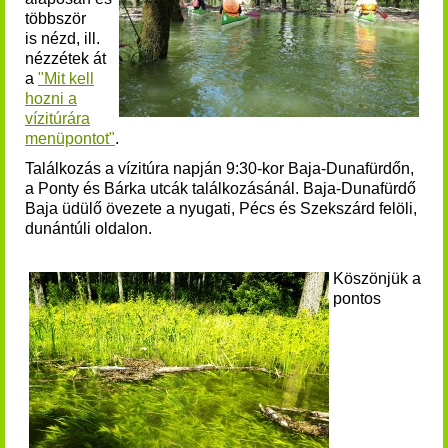
többször
is nézd, ill.
nézzétek át
a
"Mit kell
hozni a
vízitúrára
menüpontot"
.
Találkozás a vízitúra napján 9:30-kor Baja-Dunafürdőn,
a Ponty és Bárka utcák találkozásánál. Baja-Dunafürdő
Baja üdülő övezete a nyugati, Pécs és Szekszárd felöli,
dunántúli oldalon.
Köszönjük a
pontos