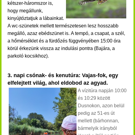
kétszer-háromszor is,
hogy
megállunk,
kinyújtóztatjuk a lábainkat.
A wc-szünetek mellett természetesen lesz hosszabb
megálló, azaz ebédszünet is.
A tempó, a csapat, a szél,
a hőmérséklet és a fürdőzés függvényében 15:00 óra
körül érkezünk vissza az indulási pontra (Bajára, a
parkoló kocsikhoz).
3. napi csónak- és kenutúra: Vajas-fok, egy
elfelejtett világ, ahol eldobod az agyad.
A vízitúra napján 10:00
és 10:29 között
Dusnokon, azon belül
pedig az 51-es út
mellett (bárhonnan,
bármelyik irányból