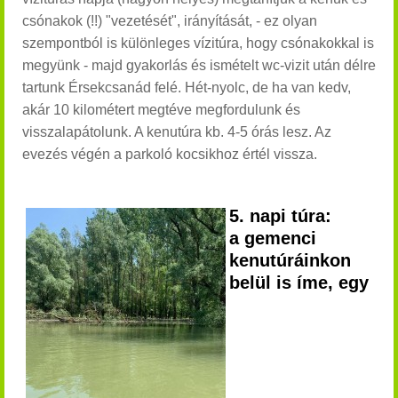
csónakok (!!) "vezetését", irányítását, - ez olyan
szempontból is különleges vízitúra, hogy csónakokkal is
megyünk - majd gyakorlás és ismételt wc-vizit után délre
tartunk Érsekcsanád felé. Hét-nyolc, de ha van kedv,
akár 10 kilométert megtéve megfordulunk és
visszalapátolunk. A kenutúra kb. 4-5 órás lesz. Az
evezés végén a parkoló kocsikhoz értél vissza.
5. napi túra:
a gemenci
kenutúráinkon
belül is íme, egy