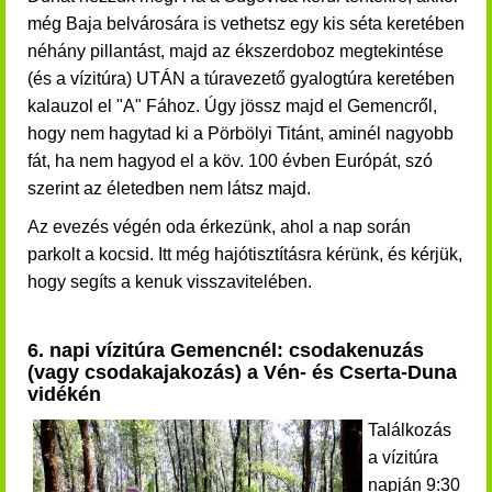
még Baja belvárosára is vethetsz egy kis séta keretében
néhány pillantást, majd az ékszerdoboz megtekintése
(és a vízitúra) UTÁN a túravezető gyalogtúra keretében
kalauzol el "A" Fához. Úgy jössz majd el Gemencről,
hogy nem hagytad ki a Pörbölyi Titánt, aminél nagyobb
fát, ha nem hagyod el a köv. 100 évben Európát, szó
szerint az életedben nem látsz majd.
Az evezés végén oda érkezünk, ahol a nap során
parkolt a kocsid. Itt még hajótisztításra kérünk, és kérjük,
hogy segíts a kenuk visszavitelében.
6. napi vízitúra Gemencnél: csodakenuzás
(vagy csodakajakozás) a Vén- és Cserta-Duna
vidékén
Találkozás
a vízitúra
napján 9:30