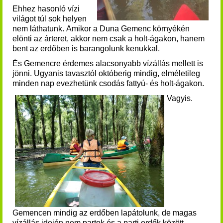
Ehhez hasonló vízi
világot túl sok helyen
nem láthatunk. Amikor a Duna Gemenc környékén
elönti az árteret, akkor nem csak a holt-ágakon, hanem
bent az erdőben is barangolunk kenukkal.
És Gemencre érdemes alacsonyabb vízállás mellett is
jönni. Ugyanis t
avasztól októberig mindig, elméletileg
minden nap evezhetünk csodás fattyú- és holt-ágakon.
Vagyis.
Gemencen mindig az erdőben lapátolunk, de magas
vízállás idején nem partok és a parti erdők között,