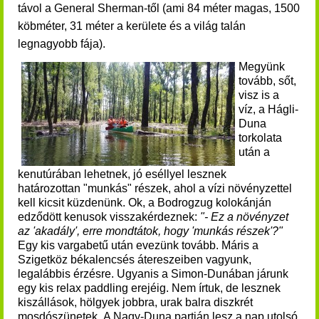
távol a General Sherman-től (ami 84 méter magas, 1500
köbméter, 31 méter a kerülete és a világ talán
legnagyobb fája).
Megyünk
tovább, sőt,
visz is a
víz, a Hágli-
Duna
torkolata
után a
kenutúrában lehetnek, jó eséllyel lesznek
határozottan "munkás" részek, ahol a vízi növényzettel
kell kicsit küzdenünk. Ok, a Bodrogzug kolokánján
edződött kenusok visszakérdeznek:
"- Ez a növényzet
az 'akadály', erre mondtátok, hogy 'munkás részek'?"
Egy kis vargabetű után evezünk tovább. Máris a
Szigetköz békalencsés átereszeiben vagyunk,
legalábbis érzésre. Ugyanis a Simon-Dunában járunk
egy kis relax paddling erejéig. Nem írtuk, de lesznek
kiszállások, hölgyek jobbra, urak balra diszkrét
mosdószünetek. A Nagy-Duna partján lesz a nap utolsó