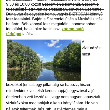
9:30 és 10:00 között
Szeremlén a kompnál. Szeremle
településből egy van az országban, egyetlen Szeremlei-
Duna van és egyetlen komp, vagyis BIZTOSAN könnyű
lesz idetalálni.
Baján a Szeremlei út és a Muskátli utcák
határán. Bébikönnyű lesz megtalálni, pontosabbban
idetalálni, ha a linkre kattintasz,
zoomolható
térképet
találsz.
A
vízitúrázást
most
kezdőket (emiatt egy pillanatig se habozz, hiszen
mindenkinek volt első kenus napja), egyszóval a jó
értelemben vett kezdőket, vagy nem nagyon tapasztalt
vízitúrázókat megtanítjuk a kenu irányítására.
Ha van
nálatok tejtermék, hús, stb., azt érdemes még a