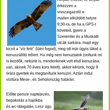
érkezzen a
visszaigazoló e-
mailen
elküldött helyre
9:30-ra, de ha a GPS-t
követed, gyere a
Szeremlei és a Muskátli
utcák sarkára, majd egy
kicsit a "víz felé" (látni fogod), meg ott már úgyis látod a
kenuszállító trélert. Ha még nem kenuztatok (voltunk mi
is kezdők, nekünk is, mindenkinek volt első kenuzása,
van, akinek 70 éves kora felett), akkor kérünk, hogy 9
órára gyertek és megtanítunk kenuzni. Aztán indul
vízitúra Mese-, és Seholország határán.
Előtte persze n
aptejezés,
bepakolás a hajókba
és wc-látogatás. Lesz úgy,