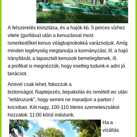
A felszerelés kiosztása, és a hajók kb. 5 perces vízhez
vitele (gurítása) után a
kenuzással most
ismerkedőket
kenus világbajnokokká varázsoljuk.
Amíg
minden legénység megtanulja a kormányzást, ill. a hajó
irányítását, a tapasztalt kenusok bemelegítenek, ill.
a profikat is megnézzük, hogy esetleg tudunk-e adni jó
tanácsot.
Amivel csak lehet, fokozzuk a
biztonságot.
Naptejezés, bepakolás és ismételt wc után
"leltározunk", hogy semmi ne maradjon a parton /
kocsiban.
Két nagy, 100-110 literes szemeteszsákot
hozzatok. 11:00 körül indulunk.
Ha a
vízállás