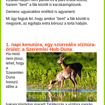
hanem "bent" a fák között is kacskaringózunk.
Gemenc ugyanakkor enélkül is agyament.
Mi úgy fogjuk fel, hogy amikor "bent" a fák között is
megyünk, az egyfajta extra bónusz a torta habján.
1. napi kenutúra, egy szürreális vízitúra-
őrület: a Szeremlei-Holt-Duna
Ha most
nem jössz,
lehet, hogy
a
Szeremlei-
Duna
hosszú
időre a
bakancslistádon marad! Találkozás a vízitúra napján