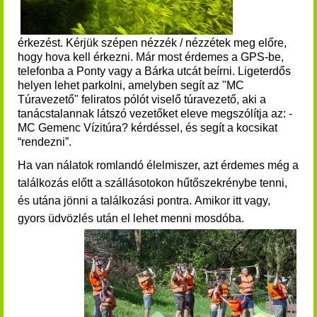
érkezést. Kérjük szépen nézzék / nézzétek meg előre,
hogy hova kell érkezni. Már most érdemes a GPS-be,
telefonba a Ponty vagy a Bárka utcát beírni. Ligeterdős
helyen lehet parkolni, amelyben segít az "MC
Túravezető" feliratos pólót viselő túravezető, aki a
tanácstalannak látszó vezetőket eleve megszólítja az: -
MC Gemenc Vízitúra? kérdéssel, és segít a kocsikat
“rendezni”.
Ha van nálatok romlandó élelmiszer, azt érdemes még a
találkozás előtt a szállásotokon hűtőszekrénybe tenni,
és utána jönni a találkozási pontra. Amikor itt vagy,
gyors üdvözlés után el lehet menni mosdóba.