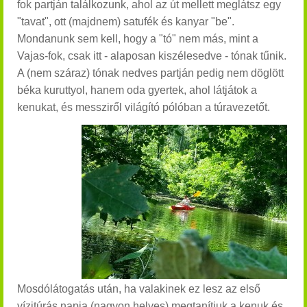
fok partján találkozunk, ahol az út mellett meglátsz egy
"tavat", ott (majdnem) satufék és kanyar "be".
Mondanunk sem kell, hogy a "tó" nem más, mint a
Vajas-fok, csak itt - alaposan kiszélesedve - tónak tűnik.
A (nem száraz) tónak nedves partján pedig nem döglött
béka kuruttyol, hanem oda gyertek, ahol látjátok a
kenukat, és messziről világító pólóban a túravezetőt.
Mosdólátogatás után, ha valakinek ez lesz az első
vízitúrás napja (nagyon helyes) megtanítjuk a kenuk és