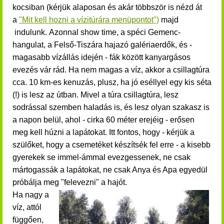
kocsiban (k
érjük alaposan és akár többször is nézd át
a
"Mit kell hozni a vízitúrára menüpontot")
majd
indulunk.
Azonnal show time, a spéci Gemenc-
hangulat, a Felső-Tiszára hajazó galériaerdők, és -
magasabb vízállás idején - fák között kanyargásos
evezés vár rád.
Ha nem magas a víz, akkor a csillagtúra
cca. 10 km-es kenuzás, plusz, ha jó eséllyel egy kis séta
(!) is lesz az útban. Mivel a túra csillagtúra, lesz
sodrással szemben haladás is, és lesz olyan szakasz is
a napon belül, ahol - cirka 60 méter erejéig - erősen
meg kell húzni a lapátokat. Itt fontos, hogy - kérjük a
szülőket, hogy a csemetéket készítsék fel erre - a kisebb
gyerekek se immel-ámmal evezgessenek, ne csak
mártogassák a lapátokat, ne csak Anya és Apa egyedül
próbálja meg "felevezni" a hajót.
Ha nagy a
víz, attól
függően,