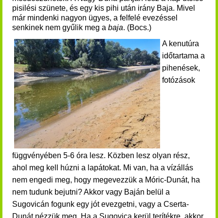
pisilési szünete, és egy kis pihi után irány Baja. Mivel
már mindenki nagyon ügyes, a felfelé evezéssel
senkinek nem gyűlik meg a
baja
. (Bocs.)
A kenutúra
időtartama a
pihenések,
fotózások
függvényében 5-6 óra lesz. Közben lesz olyan rész,
ahol meg kell húzni a lapátokat. Mi van, ha a vízállás
nem engedi meg, hogy megevezzük a Móric-Dunát, ha
nem tudunk bejutni? Akkor vagy Baján belül a
Sugovicán fogunk egy jót evezgetni, vagy a Cserta-
Dunát nézzük meg. Ha a Sugovica kerül terítékre, akkor