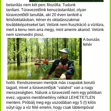
betanítás nem két perc filozófia. Tudunk
tanítani.
Túravezetőink kenuzástanítást, olyan
túravezetőtől tanulták, aki 20 éven tanított a
felsőoktatásban, tréner és oktatásszakmai
továbbképzéseket tart.
Velünk nem frusztráció a vízitúra,
mert a kenu nem arra megy, mint amerre akarod. Velünk
nem szenvedni jössz.
A borulás
fehér
holló.
Rendszeresen mentjük más csapatok boruló
tagjait, mivel a túravezetőjük "valahol" van a nagy
messzeségben.
Nálunk a túravezető nem egy pólóban
evez, ugyanis mentőmellény nélkül LEHETETLEN
menteni.
Próbálj meg egy uszodában egy 5 (!) kilós
súlyt úgy a víz fölé emelni, hogy csak lábtempóval