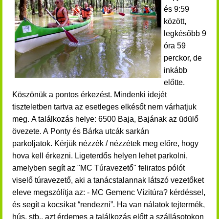
és 9:59
között,
legkésőbb 9
óra 59
perckor, de
inkább
előtte.
Köszönük a pontos érkezést. Mindenki idejét
tiszteletben tartva az esetleges elkésőt nem várhatjuk
meg. A találkozás helye: 6500 Baja, Bajának az üdülő
övezete. A Ponty és Bárka utcák sarkán
parkoljatok. Kérjük nézzék / nézzétek meg előre, hogy
hova kell érkezni. Ligeterdős helyen lehet parkolni,
amelyben segít az "MC Túravezető" feliratos pólót
viselő túravezető, aki a tanácstalannak látszó vezetőket
eleve megszólítja az: - MC Gemenc Vízitúra? kérdéssel,
és segít a kocsikat “rendezni”. Ha van nálatok tejtermék,
hús, stb., azt érdemes a találkozás előtt a szállásotokon