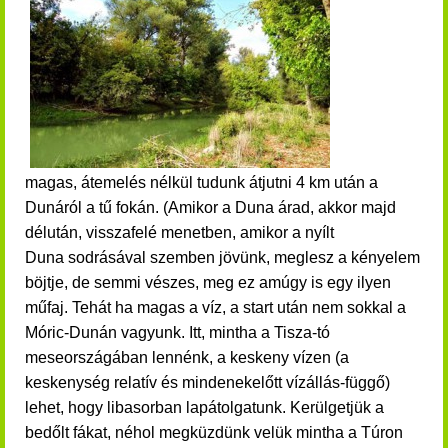
magas, átemelés nélkül tudunk átjutni 4 km után a
Dunáról a tű fokán. (Amikor a Duna árad, akkor majd
délután, visszafelé menetben, amikor a nyílt
Duna sodrásával szemben jövünk, meglesz a kényelem
böjtje, de semmi vészes, meg ez amúgy is egy ilyen
műfaj. Tehát ha magas a víz, a start után nem sokkal a
Móric-Dunán vagyunk. Itt, mintha a Tisza-tó
meseországában lennénk, a keskeny vízen
(a
keskenység relatív és mindenekelőtt vízállás-függő)
lehet, hogy
libasorban lapátolgatunk.
Kerülgetjük a
bedőlt fákat, néhol megküzdünk velük mintha a Túron