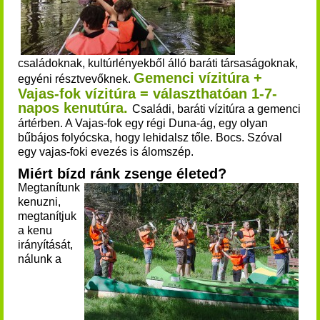
családoknak, kultúrlényekből álló baráti társaságoknak,
Gemenci vízitúra +
egyéni résztvevőknek.
Vajas-fok vízitúra = választhatóan 1-7-
napos kenutúra.
Családi, baráti vízitúra a gemenci
ártérben. A Vajas-fok egy régi Duna-ág, egy olyan
bűbájos folyócska, hogy lehidalsz tőle. Bocs. Szóval
egy vajas-foki evezés is álomszép.
Miért bízd ránk zsenge életed?
Megtanítunk
kenuzni,
megtanítjuk
a kenu
irányítását,
nálunk a