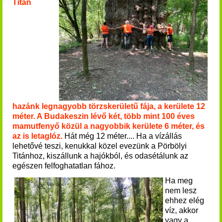
Titán
hazánk legnagyobb törzskerületű fája, a kerülete 12
méter. A Budakeszin lévő két, több mint 100 éves
mamutfenyő közül a nagyobbik kerülete 6 méter, és
az is letaglóz.
Hát még 12 méter.... Ha a vízállás
lehetővé teszi, kenukkal közel evezünk a Pörbölyi
Titánhoz, kiszállunk a hajókból, és odasétálunk az
egészen felfoghatatlan fához.
Ha meg
nem lesz
ehhez elég
víz, akkor
vagy a