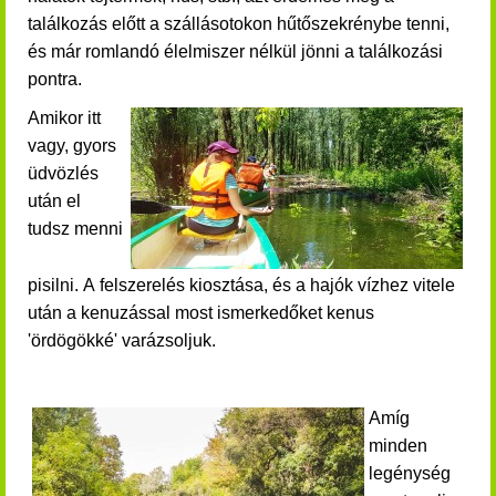
találkozás előtt a szállásotokon hűtőszekrénybe tenni,
és már romlandó élelmiszer nélkül jönni a találkozási
pontra.
Amikor itt
vagy, gyors
üdvözlés
után el
tudsz menni
pisilni. A felszerelés kiosztása, és a hajók vízhez vitele
után a
kenuzással most ismerkedőket
kenus
'ördögökké' varázsoljuk.
Amíg
minden
legénység