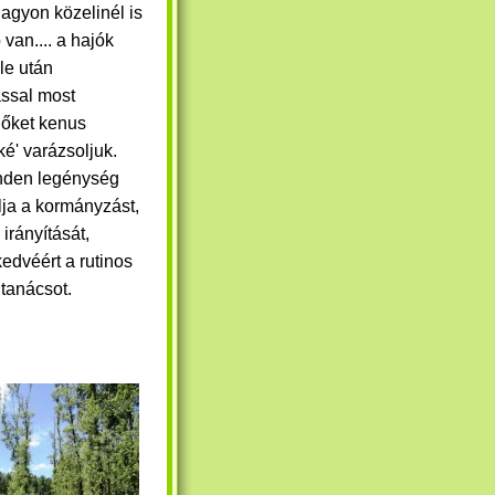
nagyon közelinél is
van.... a hajók
ele után
ssal most
őket
kenus
é' varázsoljuk.
nden legénység
ja a kormányzást,
ó irányítását,
kedvéért a rutinos
 tanácsot.