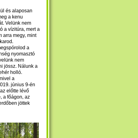
ül és alaposan
 meg a kenu
át. ​Velünk nem
ió a vízitúra, mert a
 arra megy, mint
karod.
egspórolod a
enség nyomasztó
 velünk nem
i jössz.
Nálunk a
ehér holló.
mivel a
019. június 9-én
 az előtte lévő
, a főágon, az
erdőben jöttek