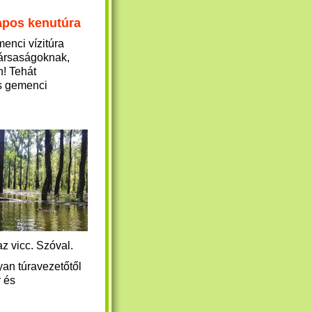
apos kenutúra
enci vízitúra
társaságoknak,
! Tehát
os gemenci
az vicc.
Szóval.
yan túravezetőtől
r és