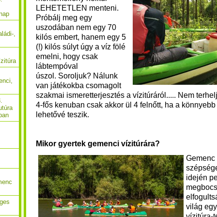
LEHETETLEN menteni.
 nap
Próbálj meg egy
uszodában nem egy 70
ládi-,
kilós embert, hanem egy 5
(!) kilós súlyt úgy a víz fölé
emelni, hogy csak
zitúra
lábtempóval
úszol. Soroljuk? Nálunk
enci,
van játékokba csomagolt
szakmai ismeretterjesztés a vízitúráról..... Nem terhel
.
4-fős kenuban csak akkor ül 4 felnőtt, ha a könnyebb 
utúra
lehetővé teszik.
ban
Mikor gyertek gemenci vízitúrára?
Gemenc 
szépsége
idején pe
menc
megbocs
elfogults
eges
világ egy
vízitúra-