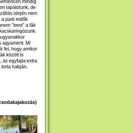
 Gemencen mindig
en lapátolunk, de
zállás idején nem
 a parti erdők
anem "bent" a fák
s kacskaringózunk.
ugyanakkor
is agyament. Mi
k fel, hogy amikor
fák között is
 az egyfajta extra
 torta habján.
 csodakajakozás)