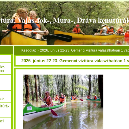
túra, Vajas-fok-, Mura-, Dráva kenutúrá
Kezdőlap
»
2026. június 22-23. Gemenci vízitúra választhatóan 1 va
2026. június 22-23. Gemenci vízitúra választhatóan 1 
dék
her
c
nak
itúrák
nci