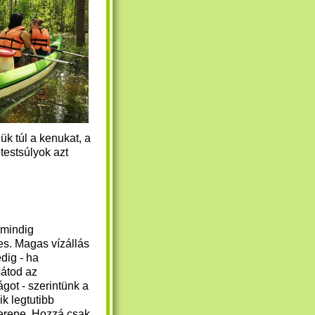
jük túl a kenukat, a
testsúlyok azt
mindig
s. Magas vízállás
dig - ha
átod az
ágot - szerintünk a
ik legtutibb
terepe. Hozzá csak