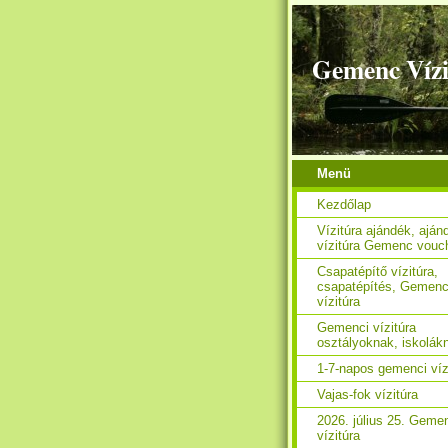
Gemenc Vízi
Menü
Kezdőlap
Vízitúra ajándék, aján
vízitúra Gemenc vouc
Csapatépítő vízitúra,
csapatépítés, Gemen
vízitúra
Gemenci vízitúra
osztályoknak, iskolák
1-7-napos gemenci víz
Vajas-fok vízitúra
2026. július 25. Geme
vízitúra