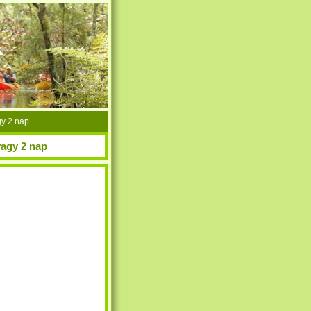
k
gy 2 nap
vagy 2 nap