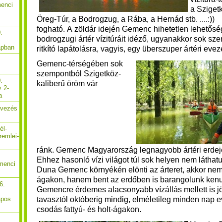
menci
a Szigetk
Öreg-Túr, a Bodrogzug, a Rába, a Hernád stb. ....:))
fogható.
A zöldár idején Gemenc hihetetlen lehetősé
.
bodrogzugi ártér vízitúráit idéző, ugyanakkor sok sz
apban
ritkító lapátolásra, vagyis, egy überszuper ártéri eve
Gemenc-térségében sok
szempontból Szigetköz-
.
kaliberű öröm vár
y 2-
a
Evezés
él-
remlei-
ránk. Gemenc Magyarország legnagyobb ártéri erdeje
Ehhez hasonló vízi világot túl sok helyen nem láthat
menci
Duna Gemenc környékén elönti az árteret, akkor nem 
ágakon, hanem bent az erdőben is barangolunk kenu
6.
Gemencre érdemes alacsonyabb vízállás mellett is j
t
avasztól októberig mindig, elméletileg minden nap 
apos
csodás fattyú- és holt-ágakon.