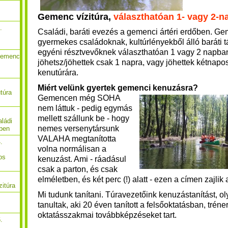
Gemenc vízitúra,
választhatóan 1- vagy 2-n
.
Családi, baráti evezés a gemenci ártéri erdőben. Gem
gyermekes családoknak, kultúrlényekből álló baráti 
egyéni résztvevőknek választhatóan 1 vagy 2 napban
Gemenc
jöhetsz/jöhettek csak 1 napra, vagy jöhettek kétnap
kenutúrára.
Miért velünk gyertek gemenci kenuzásra?
túra
Gemencen még SOHA
nem láttuk - pedig egymás
mellett szállunk be - hogy
ládi
nemes versenytársunk
őben
VALAHA megtanította
.
volna normálisan a
os
kenuzást. Ami - ráadásul
csak a parton, és csak
elméletben, és két perc (!) alatt - ezen a címen zajlik 
zitúra
Mi tudunk tanítani.
Túravezetőink kenuzástanítást, ol
tanultak, aki 20 éven tanított a felsőoktatásban, tréne
oktatásszakmai továbbképzéseket tart.
.