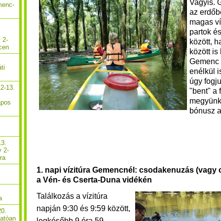
Vagyis.
menc-
az erdőb
magas ví
partok és
 2-
között, h
cen
között i
Gemenc 
ti
enélkül 
úgy fogju
2-13.
"bent" a 
megyünk,
apos
bónusz a
13.
y 2-
ra
1. napi vízitúra Gemencnél: csodakenuzás (vagy
a Vén- és Cserta-Duna vidékén
Találkozás a vízitúra
a
napján 9:30 és 9:59 között,
20.
hatóan
legkésőbb 9 óra 59