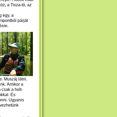
öz, a Tisza-tó, az
g egy, a
empontból párját
zésre.
. Muszáj látni.
unk. Amikor a
csak a holt-
kkal. És
önni. Ugyanis
evezhetünk