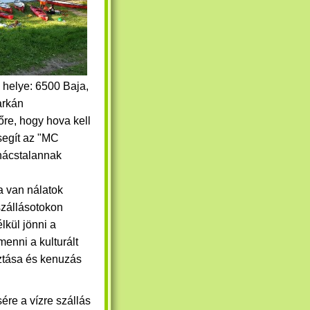
 helye: 6500 Baja,
arkán
őre, hogy hova kell
segít az "MC
anácstalannak
Ha van nálatok
 szállásotokon
lkül jönni a
menni a kulturált
ztása és kenuzás
ére a vízre szállás