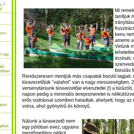
y 2-
a)
Mi remek
tanítjuk
irányítás
frusztrác
enci
kenu nem
amerre a
.
Velünk m
tehetetl
2 nap
érzését,
szenvedn
ádi
borulás f
rdőben
Rendszeresen mentjük más csapatok boruló tagjait, 
túravezetőjük "valahol" van a nagy messzeségben. 2
versenytársunk túravezetője elvesztette (!) a túrázóit,
napon pedig a minimális terepismeretet is nélkülözve
erős sodrással szemben haladtak, ahelyett, hogy az 
.
apos
volna, ahol gyönyörű és könnyű.
.
Nálunk a túravezető nem
apban
egy pólóban evez, ugyanis
mentőmellény nélkül
.