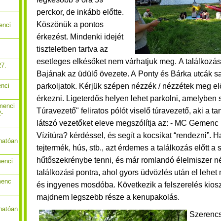
perckor, de inkább előtte.
Köszönük a pontos
enci
érkezést. Mindenki idejét
tiszteletben tartva az
esetleges elkésőket nem várhatjuk meg. A találkozás
27.
Bajának az üdülő övezete. A Ponty és Bárka utcák s
parkoljatok. Kérjük szépen nézzék / nézzétek meg el
enci
érkezni. Ligeterdős helyen lehet parkolni, amelyben 
menci
Túravezető" feliratos pólót viselő túravezető, aki a t
2-
látszó vezetőket eleve megszólítja az: - MC Gemenc
Vízitúra? kérdéssel, és segít a kocsikat “rendezni”. 
hatóan
tejtermék, hús, stb., azt érdemes a találkozás előtt a
hűtőszekrénybe tenni, és már romlandó élelmiszer né
menci
találkozási pontra, ahol gyors üdvözlés után el lehet 
menc
és ingyenes mosdóba. Következik a felszerelés kios
majdnem legszebb része a kenupakolás.
hatóan
Szerencs