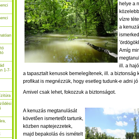
helye a 
menci
közelebb 
menci
vízre tét
a
kenuzá
ismerked
hatóan
'ördögökk
ító
Amíg mi
ító
megtanul
ill. a haj
nád
n 1-7-
a tapasztalt kenusok bemelegítenek, ill. a biztonság 
profikat is megnézzük, hogy esetleg tudunk-e adni jó
Amivel csak lehet, fokozzuk a biztonságot.
zitúra
rződési
i
A kenuzás megtanulását
követően ismertetőt tartunk,
ára,
közben naptejezzetek,
majd bepakolás és ismételt
k