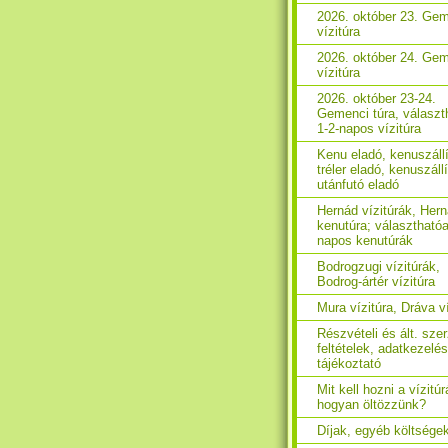
2026. október 23. Ge
vízitúra
2026. október 24. Ge
vízitúra
2026. október 23-24.
Gemenci túra, választ
1-2-napos vízitúra
Kenu eladó, kenuszáll
tréler eladó, kenuszáll
utánfutó eladó
Hernád vízitúrák, Her
kenutúra; választhatóa
napos kenutúrák
Bodrogzugi vízitúrák,
Bodrog-ártér vízitúra
Mura vízitúra, Dráva ví
Részvételi és ált. sze
feltételek, adatkezelés
tájékoztató
Mit kell hozni a vízitúr
hogyan öltözzünk?
Díjak, egyéb költsége