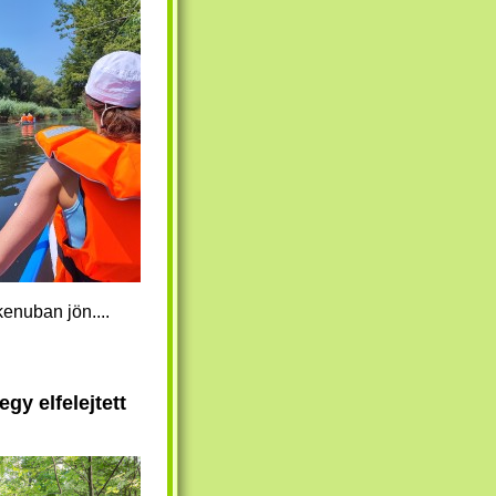
enuban jön....
gy elfelejtett