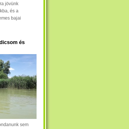
tra jövünk
kba, és a
emes bajai
radicsom és
 Mondanunk sem