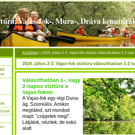
túra, Vajas-fok-, Mura-, Dráva kenutúrá
Kezdőlap
»
2026. július 2-3. Vajas-fok vízitúra választhatóan 1-2 nap
2026. július 2-3. Vajas-fok vízitúra választhatóan 1-2 n
dék
her
Választhatóan 1-, vagy
2-napos vízitúra a
c
Vajas-fokon
A Vajas-fok egy régi Duna-
nak
ág. Szürreális. Amikor
meglátod, azt mondod
itúrák
majd: "csípjetek meg!".
Látjátok, nézitek, de eskü
nci
alatt