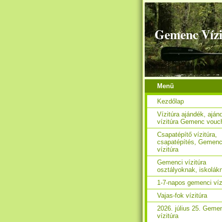
Gemenc Vízi
Menü
Kezdőlap
Vízitúra ajándék, aján
vízitúra Gemenc vouc
Csapatépítő vízitúra,
csapatépítés, Gemen
vízitúra
Gemenci vízitúra
osztályoknak, iskolák
1-7-napos gemenci víz
Vajas-fok vízitúra
2026. július 25. Geme
vízitúra