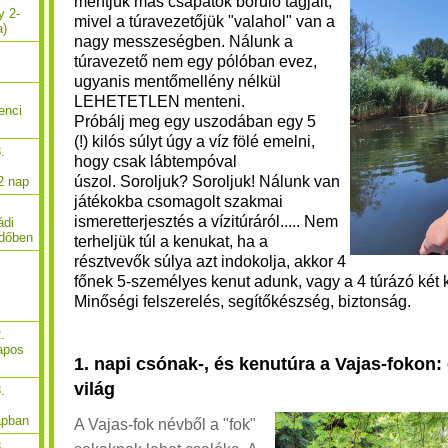
mentjük más csapatok boruló tagjait,
y 2-
mivel a túravezetőjük "valahol" van a
a)
nagy messzeségben.
Nálunk a
túravezető nem egy pólóban evez,
ugyanis mentőmellény nélkül
LEHETETLEN menteni.
enci
Próbálj meg egy uszodában egy 5
(!) kilós súlyt úgy a víz fölé emelni,
.
hogy csak lábtempóval
úszol.
Soroljuk? Soroljuk! Nálunk van
2 nap
játékokba csomagolt szakmai
ismeretterjesztés a vízitúráról..... Nem
ádi
rdőben
terheljük túl a kenukat, ha a
résztvevők súlya azt indokolja, akkor 4
főnek 5-személyes kenut adunk, vagy a 4 túrázó két k
Minőségi felszerelés, segítőkészség, biztonság.
.
apos
1. napi csónak-, és kenutúra a Vajas-fokon: e
világ
.
apban
A Vajas-fok névből a "fok"
.