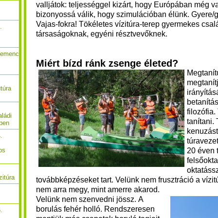
valljátok: teljességgel kizárt, hogy Európában még van i
bizonyossá válik, hogy szimulációban élünk. Gyere/g
Vajas-fokra! Tökéletes vízitúra-terep gyermekes csal
.
társaságoknak, egyéni résztvevőknek.
Gemenc
Miért bízd ránk zsenge életed?
Megtanít
megtanít
túra
irányítás
betanítá
filozófia
ládi
tanítani.
őben
kenuzást
.
túravezet
20 éven t
os
felsőokta
oktatáss
zitúra
továbbképzéseket tart.
Velünk nem frusztráció a vízit
nem arra megy, mint amerre akarod.
Velünk nem szenvedni jössz. A
borulás fehér holló.
Rendszeresen
.