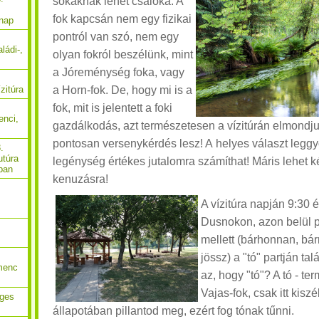
sokaknak lehet csalóka. A
fok kapcsán nem egy fizikai
 nap
pontról van szó, nem egy
ládi-,
olyan fokról beszélünk, mint
a Jóreménység foka, vagy
a Horn-fok. De, hogy mi is a
zitúra
fok, mit is jelentett a foki
enci,
gazdálkodás, azt természetesen a vízitúrán elmondj
pontosan versenykérdés lesz! A helyes választ legg
.
utúra
legénység értékes jutalomra számíthat! Máris lehet k
ban
kenuzásra!
A vízitúra napján 9:30 
Dusnokon, azon belül p
mellett (bárhonnan, bár
jössz) a "tó" partján tal
menc
az, hogy "tó"? A tó - te
Vajas-fok, csak itt kisz
eges
állapotában pillantod meg, ezért fog tónak tűnni.