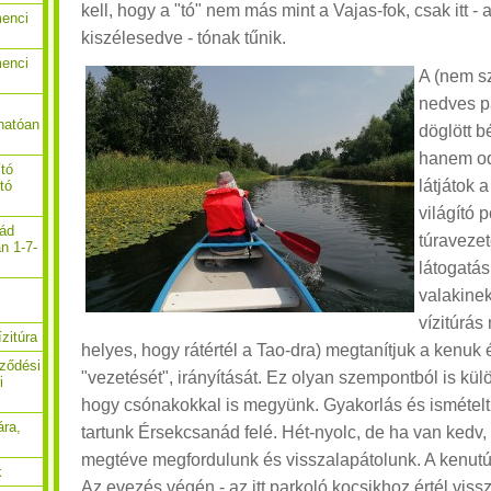
kell, hogy a "tó" nem más mint a Vajas-fok, csak itt -
menci
kiszélesedve - tónak tűnik.
menci
A (nem s
nedves p
hatóan
döglött b
hanem od
ító
látjátok 
ító
világító 
nád
túraveze
n 1-7-
látogatás
valakinek
vízitúrás
zitúra
helyes, hogy rátértél a Tao-dra) megtanítjuk a kenuk 
rződési
"vezetését", irányítását. Ez olyan szempontból is külö
i
hogy csónakokkal is megyünk. Gyakorlás és ismételt 
ára,
tartunk Érsekcsanád felé. Hét-nyolc, de ha van kedv, 
megtéve megfordulunk és visszalapátolunk. A kenutúr
k
Az evezés végén - az itt parkoló kocsikhoz értél viss