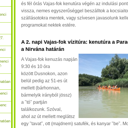
és fél órás Vajas-fok kenutúra végén az indulási pon
vissza, nemes egyszerűséggel beszálltok a kocsiaito
enci
szállásotokra mentek, vagy szívesen javasolunk kell
programokat nektek estére.
27.
A 2. napi Vajas-fok vízitúra: kenutúra a Pa
a Nirvána határán
enci
A Vajas-fok kenuzás napján
menci
2-
9:30 és 10 óra
között Dusnokon, azon
belül pedig az 51-es út
hatóan
mellett (bárhonnan,
menci
bármelyik irányból jössz)
a "tó" partján
menc
találkozunk.
Szóval,
ahol az út mellett meglátsz
hatóan
egy "tavat", ott (majdnem) satufék, és kanyar "be".