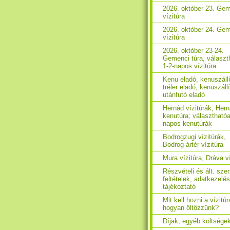
2026. október 23. Ge
vízitúra
2026. október 24. Ge
vízitúra
2026. október 23-24.
Gemenci túra, választ
1-2-napos vízitúra
Kenu eladó, kenuszáll
tréler eladó, kenuszáll
utánfutó eladó
Hernád vízitúrák, Her
kenutúra; választhatóa
napos kenutúrák
Bodrogzugi vízitúrák,
Bodrog-ártér vízitúra
Mura vízitúra, Dráva ví
Részvételi és ált. sze
feltételek, adatkezelés
tájékoztató
Mit kell hozni a vízitúr
hogyan öltözzünk?
Díjak, egyéb költsége