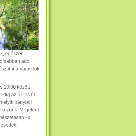
uk, egészen
yorsabban adó
észülni a Vajas-fok
és 10:00 között
edig az 51-es út
melyik irányból
álkozunk. Mit jelent
rmészetesen - a
élesedett