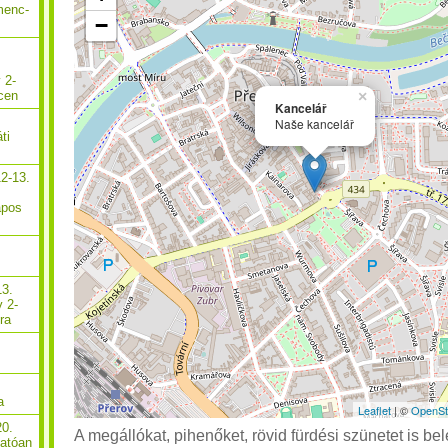
menc-
−
 2-
×
cen
Kancelář
Naše kancelář
ti
2-13.
apos
13.
y 2-
ra
a
Leaflet
| ©
OpenSt
20.
A megállókat, pihenőket, rövid fürdési szünetet is bel
hatóan