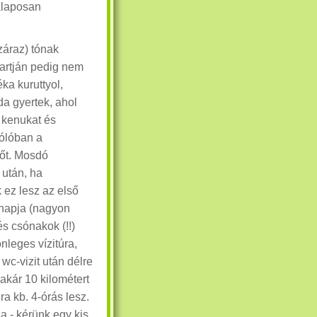
 alaposan
záraz) tónak
artján pedig nem
éka kuruttyol,
a gyertek, ahol
a kenukat és
pólóban a
tőt. Mosdó
 után, ha
 ez lesz az első
 napja (nagyon
és csónakok (!!)
nleges vízitúra,
wc-vizit után délre
akár 10 kilométert
a kb. 4-órás lesz.
za - kérünk egy kis