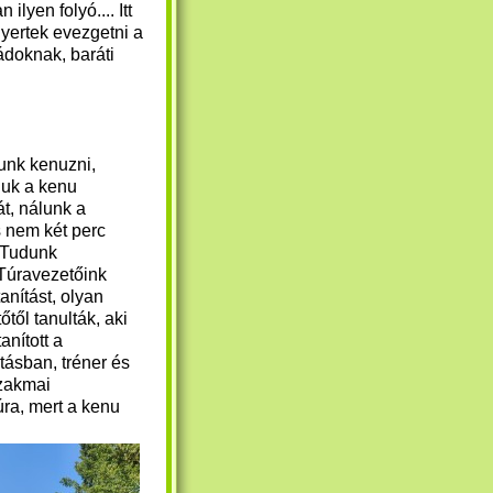
lyen folyó.... Itt
yertek evezgetni a
ádoknak, baráti
unk kenuzni,
juk a kenu
át, nálunk a
s nem két perc
. Tudunk
Túravezetőink
anítást, olyan
őtől tanulták, aki
anított a
tásban, tréner és
zakmai
úra, mert a kenu