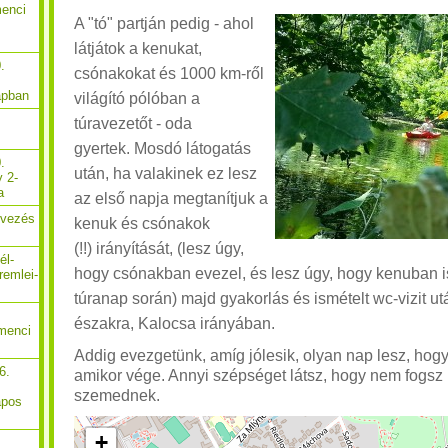
menci
A "tó" partján pedig - ahol
látjátok a kenukat,
.
csónakokat és 1000 km-ről
apban
világító pólóban a
túravezetőt - oda
gyertek.
Mosdó látogatás
.
után, ha valakinek ez lesz
y 2-
a
az első napja megtanítjuk a
Evezés
kenuk és csónakok
(!!) irányítását, (lesz úgy,
él-
hogy csónakban evezel, és lesz úgy, hogy kenuban is
remlei-
túranap során) majd gyakorlás és ismételt wc-vizit u
északra, Kalocsa irányában.
menci
Addig evezgetünk, amíg jólesik, olyan nap lesz, hog
6.
amikor vége. Annyi szépséget látsz, hogy nem fogsz 
szemednek.
apos
+