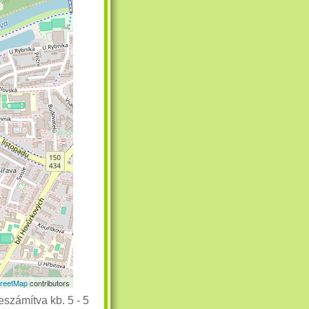
reetMap
contributors
eszámítva kb. 5 - 5