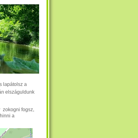
 lapátolsz a
tán elszáguldunk
y zokogni fogsz,
hinni a