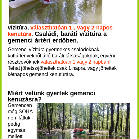
vízitúra,
választhatóan 1-, vagy 2-napos
Családi, baráti vízitúra a
kenutúra
.
gemenci ártéri erdőben.
Gemenci vízitúra gyermekes családoknak,
kultúrlényekből álló baráti társaságoknak, egyéni
résztvevőknek
választhatóan 1 vagy 2 napban!
Tehát jöhetsz/jöhettek csak 1 napra, vagy jöhettek
kétnapos gemenci kenutúrára.
Miért velünk gyertek gemenci
kenuzásra?
Gemencen
még SOHA
nem láttuk -
pedig
egymás
mellett