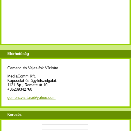
Elérhetőség
Gemenc és Vajas-fok Vízitúra
MediaComm Kft.
Kapcsolat és ügyfélszolgálat:
1121 Bp., Remete út 10.
+36209342760
gemencvizitura@yahoo.com
Keresés