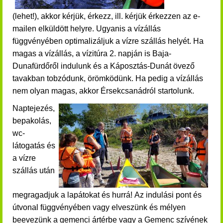
(lehet!)
,
akkor kérjük, érkezz, ill. kérjük érkezzen a
z e-
mailen
elküldött helyre. Ugyanis a vízállás
függvényében optimalizáljuk a vízre szállás helyét. Ha
magas a vízállás, a vízitúra 2. napján is Baja-
Dunafürdőről indulunk és a Káposztás-Dunát övező
tavakban tobzódunk, örömködünk. Ha pedig a vízállás
nem olyan magas, akkor Érsekcsanádról startolunk.
Naptejezés,
bepakolás,
wc-
látogatás és
a vízre
szállás után
megragadjuk a lapátokat és hurrá!
Az indulási pont és
útvonal függvényében vagy elveszünk és mélyen
beevezünk a gemenci ártérbe vagy a Gemenc szívének