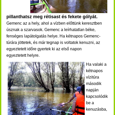
pillanthatsz meg rétisast és fekete gólyát.
Gemenc az a hely, ahol a vízben előttünk keresztben
úsznak a szarvasok.
Gemenc a leírhatatlan béke,
fenséges lapátolgatás helye. Ha kétnapos Gemenc-
túrára jöttetek, és már tegnap is voltatok kenuzni, az
egyeztetett időre gyertek ki az első napon
egyeztetett helyre.
Ha valaki a
kétnapos
vízitúra
második
napján
kapcsolódik
be a
kenuzásba,