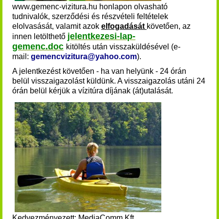
www.gemenc-vizitura.hu honlapon olvasható
tudnivalók, szerződési és részvételi feltételek
elolvasását, valamit azok
elfogadását
követően, az
jelentkezesi-lap-
innen
letölthető
gemenc.doc
kitöltés után visszaküldésével (e-
mail:
gemencvizitura@yahoo.com
).
A jelentkezést követően - ha van helyünk - 24 órán
belül visszaigazolást küldünk. A visszaigazolás utáni 24
órán belül kérjük a vízitúra díjának (át)utalását
.
Kedvezményezett: MediaComm Kft.