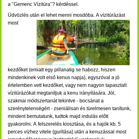
a "Gemenc Vízitúra"? kérdéssel.
Üdvözlés után el lehet menni mosdóba.
A vízitúrázást
most
kezdőket (emiatt egy pillanatig se habozz, hiszen
mindenkinek volt első kenus napja), egyszóval a jó
értelemben vett kezdőket, vagy nem nagyon tapasztalt
vízitúrázókat megtanítjuk a kenu irányítására. Jól,
szakmai módszertanát tekintve - bocsánat a
szerénytelenségért - zseniálisan és türelmesen tanítunk,
mindent bemutatunk, tudtok majd indulás előtt
gyakorolni.
A felszerelés kiosztása, és a hajók kb. 5
perces vízhez vitele (gurítása) után a
kenuzással most