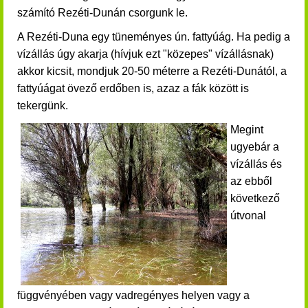
számító Rezéti-Dunán csorgunk le.
A Rezéti-Duna egy tüneményes ún. fattyúág. Ha pedig a
vízállás úgy akarja (hívjuk ezt "közepes" vízállásnak)
akkor kicsit, mondjuk 20-50 méterre a Rezéti-Dunától, a
fattyúágat övező erdőben is, azaz a fák között is
tekergünk.
Megint
ugyebár a
vízállás és
az ebből
következő
útvonal
függvényében vagy vadregényes helyen vagy a