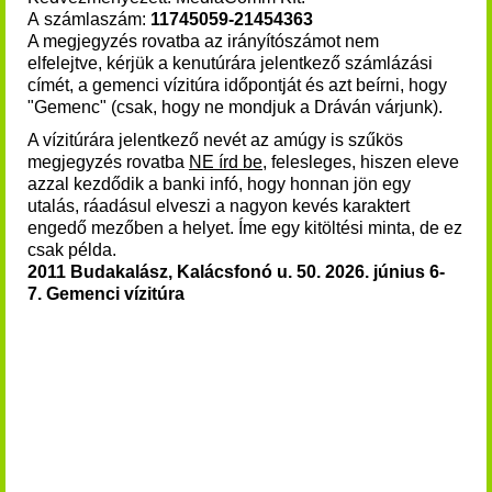
A számlaszám:
11745059-21454363
A megjegyzés rovatba az irányítószámot nem
elfelejtve, kérjük a kenutúrára jelentkező számlázási
címét, a gemenci vízitúra időpontját és azt beírni, hogy
"Gemenc" (csak, hogy ne mondjuk a Dráván várjunk).
A vízitúrára jelentkező nevét az amúgy is szűkös
megjegyzés rovatba
NE írd be
, felesleges, hiszen eleve
azzal kezdődik a banki infó, hogy honnan jön egy
utalás, ráadásul elveszi a nagyon kevés karaktert
engedő mezőben a helyet. Íme egy kitöltési minta, de ez
csak példa.
2011 Budakalász, Kalácsfonó u. 50. 2026. június 6-
7. Gemenci vízitúra