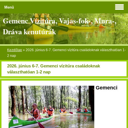
Menü
Gemenc Vízitúra, Vajas-fok-, Mura-,
Dráva kenutúrák
Kezdőlap
»
2026. június 6-7. Gemenci vízitúra családoknak választhatóan 1-
2 nap
2026. június 6-7. Gemenci vízitúra családoknak
választhatóan 1-2 nap
Gemenci