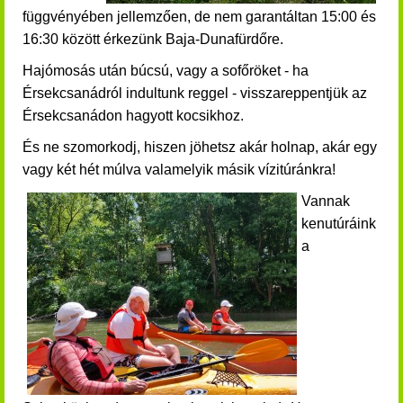
függvényében jellemzően, de nem garantáltan 15:00 és
16:30 között érkezünk Baja-Dunafürdőre.
H
ajómosás után búcsú, vagy a sofőröket - ha
Érsekcsanádról indultunk reggel - visszareppentjük az
Érsekcsanádon hagyott kocsikhoz.
És ne szomorkodj, hiszen jöhetsz akár holnap, akár egy
vagy két hét múlva valamelyik másik vízitúránkra!
Vannak
kenutúráink
a