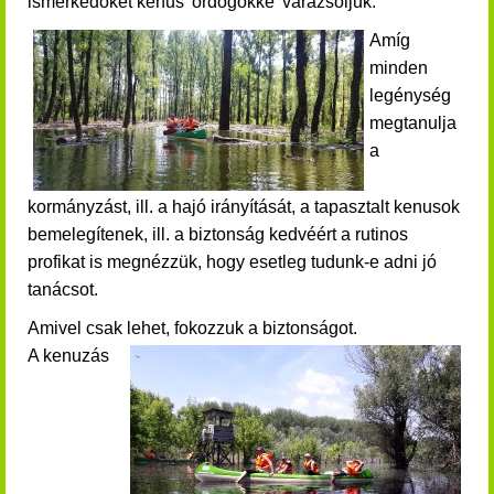
ismerkedőket
kenus 'ördögökké' varázsoljuk.
Amíg
minden
legénység
megtanulja
a
kormányzást, ill. a hajó irányítását, a tapasztalt kenusok
bemelegítenek, ill. a biztonság kedvéért a rutinos
profikat is megnézzük, hogy esetleg tudunk-e adni jó
tanácsot.
Amivel csak lehet, fokozzuk a biztonságot.
A kenuzás