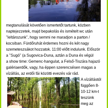
megtanulását követően ismertetőt tartunk, közben
naptejezzetek, majd bepakolás és ismételt wc után
"leltározunk", hogy semmi ne maradjon a parton /
kocsiban.
Fürdőruhát érdemes hozni és két nagy
szemeteszsákot hozzatok. 11:00 előtt indulunk. Először
a "Sugó" (a Sugovica-Duna, aztán a Duna és végül
a show time: Gemenc-hangulat, a Felső-Tiszára hajazó
galériaerdők, vagy, ha éppen szerencsésen magas a
vízállás, az erdői fái közötti evezés vár rád.
A vízállástól
függően 8-
10-12 km-t
teszünk
meg az