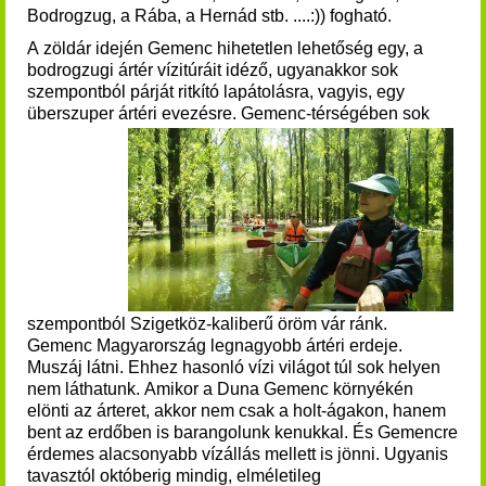
Bodrogzug, a Rába, a Hernád stb. ....:)) fogható.
A zöldár idején Gemenc hihetetlen lehetőség egy, a
bodrogzugi ártér vízitúráit idéző, ugyanakkor sok
szempontból párját ritkító lapátolásra, vagyis, egy
überszuper ártéri evezésre.
Gemenc-térségében sok
szempontból Szigetköz-kaliberű öröm vár ránk.
Gemenc Magyarország legnagyobb ártéri erdeje.
Muszáj látni. Ehhez hasonló vízi világot túl sok helyen
nem láthatunk. Amikor a Duna Gemenc környékén
elönti az árteret, akkor nem csak a holt-ágakon, hanem
bent az erdőben is barangolunk kenukkal. És Gemencre
érdemes alacsonyabb vízállás mellett is jönni. Ugyanis
t
avasztól októberig mindig, elméletileg