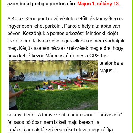
azon belül pedig a pontos cím:
Május 1. sétány 13.
A Kajak-Kenu pont nevű vízitelep előtt, és környéken is
ingyenesen lehet parkolni. Parkoló hely általában van
bőven
.
Köszönjük a pontos érkezést. Mindenki idejét
tiszteletben tartva az esetleges elkésőket nem várhatjuk
meg. Kérjük szépen nézzék / nézzétek meg előre, hogy
hova kell érkezni.
Már most érdemes a GPS-be,
telefonba a
Május 1.
sétányt beírni. A túravezetőt a neon színű "Túravezető"
feliratos pólóban nem is kell majd keresni, a
tanácstalannak látszó érkezőket eleve megszólítja