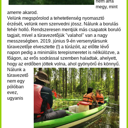
nem arra
megy, mint
amerre akarod.
Velünk megspórolod a tehetetlenség nyomasztó
érzését, velünk nem szenvedni jössz.
Nálunk a borulás
fehér holló. Rendszeresen mentjük más csapatok boruló
tagjait, mivel a túravezetőjük "valahol" van a nagy
messzeségben. 2019. június 9-én versenytársunk
túravezetője elvesztette (!) a túrázóit, az előtte lévő
napon pedig a minimális terepismeretet is nélkülözve, a
főágon, az erős sodrással szemben haladtak, ahelyett,
hogy az erdőben jöttek volna, ahol gyönyörű és könnyű.
Nálunk a
túravezető
nem egy
pólóban
evez,
ugyanis