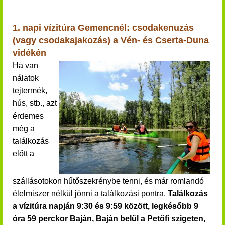
1. napi vízitúra Gemencnél: csodakenuzás
(vagy csodakajakozás) a Vén- és Cserta-Duna
vidékén
Ha van
nálatok
tejtermék,
hús, stb., azt
érdemes
még a
találkozás
előtt a
szállásotokon hűtőszekrénybe tenni, és már romlandó
élelmiszer nélkül jönni a találkozási pontra.
Találkozás
a vízitúra napján 9:30 és 9:59 között, legkésőbb 9
óra 59 perckor Baján, Baján belül a Petőfi szigeten,