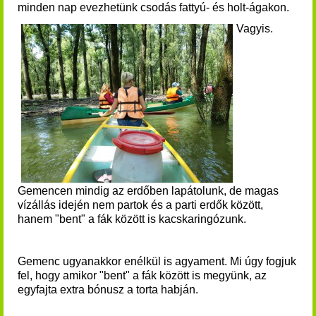
minden nap evezhetünk csodás fattyú- és holt-ágakon.
Vagyis.
Gemencen mindig az erdőben lapátolunk, de magas
vízállás idején nem partok és a parti erdők között,
hanem "bent" a fák között is kacskaringózunk.
Gemenc ugyanakkor enélkül is agyament. Mi úgy fogjuk
fel, hogy amikor "bent" a fák között is megyünk, az
egyfajta extra bónusz a torta habján.