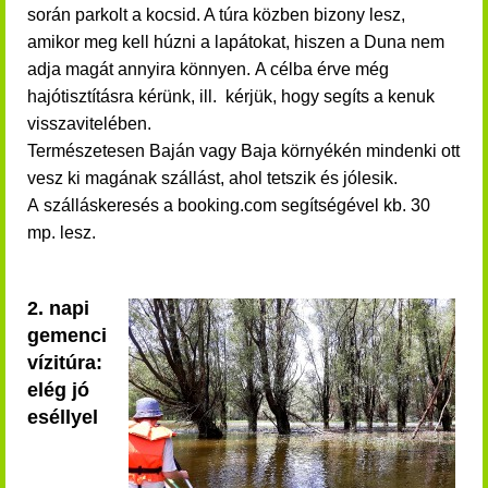
során parkolt a kocsid. A túra közben bizony lesz,
amikor meg kell húzni a lapátokat, hiszen a Duna nem
adja magát annyira könnyen.
A célba érve még
hajótisztításra kérünk, ill. kérjük, hogy segíts a kenuk
visszavitelében.
​Természetesen Baján vagy Baja környékén mindenki ott
vesz ki magának szállást, ahol tetszik és jólesik.
A szálláskeresés a booking.com segítségével kb. 30
mp. lesz.
2. napi
gemenci
vízitúra:
elég jó
eséllyel