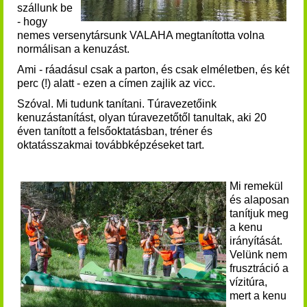
szállunk be
- hogy
nemes versenytársunk VALAHA megtanította volna
normálisan a kenuzást.
Ami - ráadásul csak a parton, és csak elméletben, és két
perc (!) alatt - ezen a címen zajlik az vicc.
Szóval.
Mi tudunk tanítani.
Túravezetőink
kenuzástanítást, olyan túravezetőtől tanultak, aki 20
éven tanított a felsőoktatásban, tréner és
oktatásszakmai továbbképzéseket tart.
Mi remekül
és alaposan
tanítjuk meg
a kenu
irányítását.
​Velünk nem
frusztráció a
vízitúra,
mert a kenu