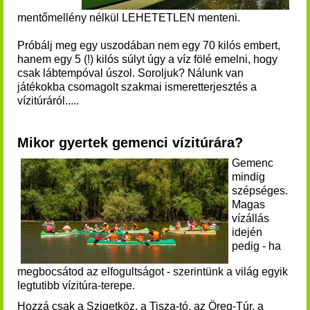
mentőmellény nélkül LEHETETLEN menteni.
Próbálj meg egy uszodában nem egy 70 kilós embert,
hanem egy 5 (!) kilós súlyt úgy a víz fölé emelni, hogy
csak lábtempóval úszol. Soroljuk? Nálunk van
játékokba csomagolt szakmai ismeretterjesztés a
vízitúráról.....
Mikor gyertek gemenci vízitúrára?
Gemenc
mindig
szépséges.
Magas
vízállás
idején
pedig - ha
megbocsátod az elfogultságot - szerintünk a világ egyik
legtutibb vízitúra-terepe.
Hozzá csak a Szigetköz, a Tisza-tó, az Öreg-Túr, a