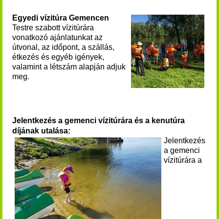
Egyedi vízitúra Gemencen
Testre szabott vízitúrára
vonatkozó ajánlatunkat az
útvonal, az időpont, a szállás,
étkezés és egyéb igények,
valamint a létszám alapján adjuk
meg.
Jelentkezés a gemenci vízitúrára és a kenutúra
díjának utalása:
Jelentkezés
a
gemenci
vízitúrára
a