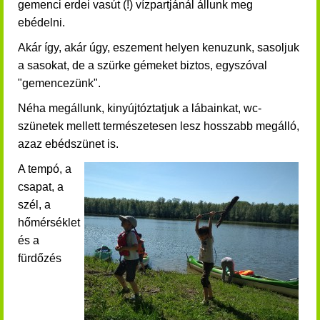
gemenci erdei vasút (!) vízpartjánál állunk meg
ebédelni.
Akár így, akár úgy, eszement helyen kenuzunk, sasoljuk
a sasokat, de a szürke gémeket biztos, egyszóval
"gemencezünk".
Néha megállunk, kinyújtóztatjuk a lábainkat, wc-
szünetek mellett természetesen lesz hosszabb megálló,
azaz ebédszünet is.
A tempó, a
csapat, a
szél, a
hőmérséklet
és a
fürdőzés