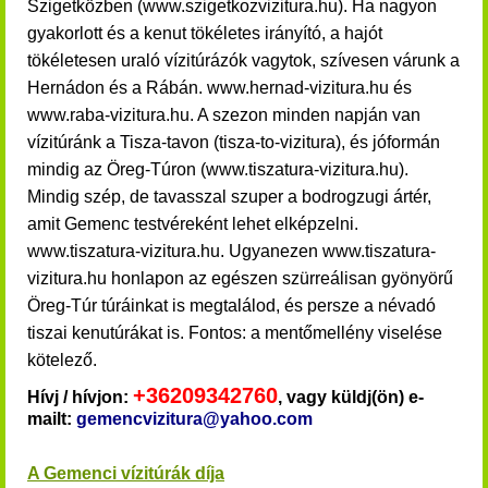
Szigetközben (www.szigetkozvizitura.hu). Ha nagyon
gyakorlott és a kenut tökéletes irányító, a hajót
tökéletesen uraló vízitúrázók vagytok, szívesen várunk a
Hernádon és a Rábán. www.hernad-vizitura.hu és
www.raba-vizitura.hu.
A szezon minden napján van
vízitúránk a Tisza-tavon (tisza-to-vizitura), és jóformán
mindig az Öreg-Túron (www.tiszatura-vizitura.hu)
.
Mindig szép, de tavasszal szuper a bodrogzugi ártér,
amit Gemenc testvéreként lehet elképzelni.
www.tiszatura-vizitura.hu. Ugyanezen www.tiszatura-
vizitura.hu honlapon az egészen szürreálisan gyönyörű
Öreg-Túr túráinkat is megtalálod, és persze a névadó
tiszai kenutúrákat is.
Fontos: a mentőmellény viselése
kötelező.
+36209342760
Hívj / hívjon:
, vagy küldj(ön) e-
mailt:
gemencvizitura@yahoo.com
A Gemenci vízitúrák díja