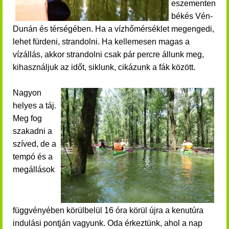
eszementen
békés Vén-
Dunán és térségében. Ha a vízhőmérséklet megengedi,
lehet fürdeni, strandolni. Ha kellemesen magas a
vízállás, akkor strandolni csak pár percre állunk meg,
kihasználjuk az időt, siklunk, cikázunk a fák között.
Nagyon
helyes a táj.
Meg fog
szakadni a
szíved, de a
tempó és a
megállások
függvényében körülbelül 16 óra körül újra a kenutúra
indulási pontján vagyunk. Oda érkeztünk,
ahol a nap