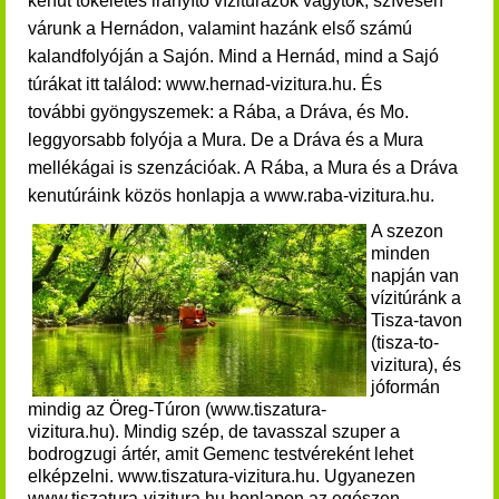
kenut tökéletes irányító vízitúrázók vagytok, szívesen
várunk a Hernádon, valamint hazánk első számú
kalandfolyóján a Sajón. Mind a Hernád, mind a Sajó
túrákat itt találod:
www.hernad-vizitura.hu. És
további gyöngyszemek:
a Rába, a Dráva, és Mo.
leggyorsabb folyója a Mura. De a Dráva és a Mura
mellékágai is szenzációak. A Rába, a Mura és a Dráva
kenutúráink közös honlapja a www.raba-vizitura.hu.
A szezon
minden
napján van
vízitúránk a
Tisza-tavon
(tisza-to-
vizitura), és
jóformán
mindig az Öreg-Túron (www.tiszatura-
vizitura.hu).
Mindig szép, de tavasszal szuper a
bodrogzugi ártér, amit Gemenc testvéreként lehet
elképzelni. www.tiszatura-vizitura.hu. Ugyanezen
www.tiszatura-vizitura.hu honlapon az egészen