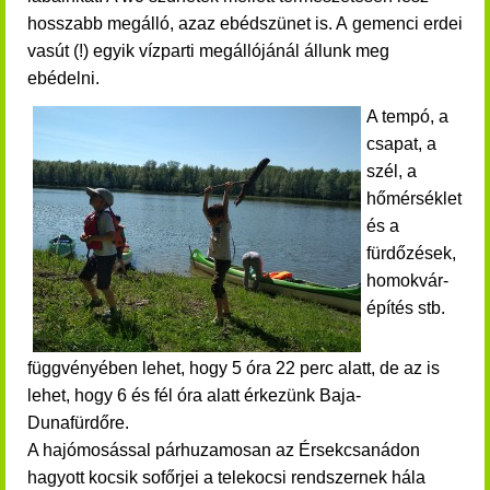
hosszabb megálló, azaz ebédszünet is. A
gemenci erdei
vasút (!) egyik vízparti megállójánál állunk meg
ebédelni.
A tempó, a
csapat, a
szél, a
hőmérséklet
és a
fürdőzések,
homokvár-
építés stb.
függvényében lehet, hogy 5 óra 22 perc alatt, de az is
lehet, hogy 6 és fél óra alatt érkezünk Baja-
Dunafürdőre.
A h
ajómosással párhuzamosan az Érsekcsanádon
hagyott kocsik
sofőrjei
a telekocsi rendszernek hála