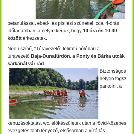
betanulással, ebéd-, és pisilési szünettel, cca. 4-órás
időtartamban, amelyre kérjük, hogy
10 óra és 10:30
között
érkezzetek.
Neon színű, "Túravezető" feliratú pólóban a
túravezető
Baja-Dunafürdőn, a Ponty és Bárka utcák
sarkánál vár rád.
Biztonságos
helyen fogsz
parkolni, a
kenuzásoktatás, wc, előkészületek után a rövid-közepes
evezgetés több tényező, elsősorban a vízállás