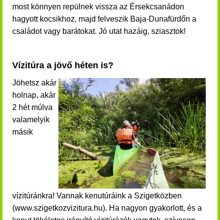
most könnyen repülnek vissza az Érsekcsanádon
hagyott kocsikhoz, majd felveszik Baja-Dunafürdőn a
családot vagy barátokat. Jó utat hazáig, sziasztok!
Vízitúra a jövő héten is?
Jöhetsz akár
holnap, akár
2 hét múlva
valamelyik
másik
vízitúránkra! Vannak kenutúráink a Szigetközben
(www.szigetkozvizitura.hu). Ha nagyon gyakorlott, és a