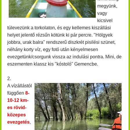
megyünk,
vagy
kicsivel
túlevezünk a torkolaton, és egy kellemes kiszállási
helyet jelentő rézsűn kötünk ki pár percre. "Hölgyek
jobbra, urak balra" rendszerű diszkrét pisilési szünet,
néhány korty víz, egy fotó után kényelmesen
evezgetünk/csorgunk vissza az indulási pontra. Mini, de
eszementen klassz kis "kóstoló" Gemencbe.
2.
A vízállástól
függően
8-
10-12 km-
es rövid-
közepes
evezgetés
,