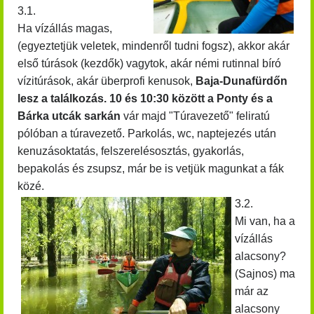
3.1.
Ha vízállás magas,
(egyeztetjük veletek, mindenről tudni fogsz), akkor akár
első túrások (kezdők) vagytok, akár némi rutinnal bíró
vízitúrások, akár überprofi kenusok,
Baja-Dunafürdőn
lesz a találkozás. 10 és 10:30 között
a Ponty és a
Bárka utcák sarkán
vár majd "Túravezető" feliratú
pólóban a túravezető. Parkolás, wc, naptejezés után
kenuzásoktatás, felszerelésosztás, gyakorlás,
bepakolás és zsupsz, már be is vetjük magunkat a fák
közé.
3.2.
Mi van, ha a
vízállás
alacsony?
(Sajnos) ma
már az
alacsony