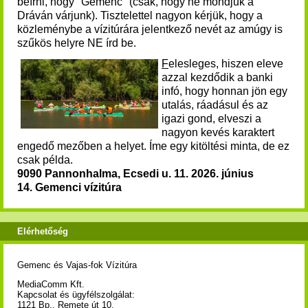
beírni, hogy "Gemenc" (csak, hogy ne mondjuk a
Dráván várjunk). Tisztelettel nagyon kérjük, hogy a
közleménybe a vízitúrára jelentkező nevét az amúgy is
szűkös helyre NE írd be.
F
elesleges, hiszen eleve
azzal kezdődik a banki
infó, hogy honnan jön egy
utalás, ráadásul és az
igazi gond, elveszi a
nagyon kevés karaktert
engedő mezőben a helyet.
Íme egy kitöltési minta, de ez
csak példa.
9090 Pannonhalma, Ecsedi u. 11.
2026. június
14. Gemenci vízitúra
Elérhetőség
Gemenc és Vajas-fok Vízitúra
MediaComm Kft.
Kapcsolat és ügyfélszolgálat:
1121 Bp., Remete út 10.