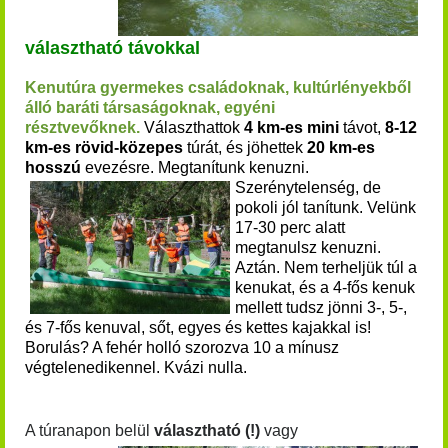
választható távokkal
Kenutúra gyermekes családoknak, kultúrlényekből
álló baráti társaságoknak, egyéni
résztvevőknek.
Választhattok
4 km-es mini
távot,
8-12
km-es rövid-közepes
túrát, és jöhettek
20 km-es
hosszú
evezésre. Megtanítunk kenuzni.
Szerénytelenség, de
pokoli jól tanítunk. Velünk
17-30 perc alatt
me
gtanulsz kenuzni.
Aztán. Nem terheljük túl a
kenukat, és a 4-fős kenuk
mellett tudsz jönni 3-, 5-,
és 7-fős kenuv
al, sőt, egyes és kettes kajakkal is!
Borulás? A fehér holló szorozva 10 a mínusz
végtelenedikennel. Kvázi nulla.
A túranapon belül
választható (!)
vagy