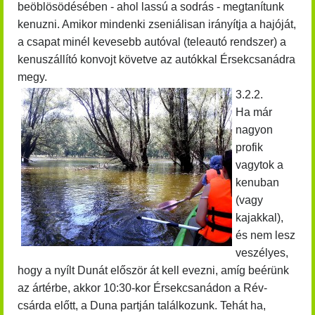
beöblösödésében - ahol lassú a sodrás - megtanítunk
kenuzni. Amikor mindenki zseniálisan irányítja a hajóját,
a csapat minél kevesebb autóval (teleautó rendszer) a
kenuszállító konvojt követve az autókkal Érsekcsanádra
megy.
3.2.2.
Ha már
nagyon
profik
vagytok a
kenuban
(vagy
kajakkal),
és nem lesz
veszélyes,
hogy a nyílt Dunát először át kell evezni, amíg beérünk
az ártérbe, akkor 10:30-kor Érsekcsanádon
a Rév-
csárda előtt,
a Duna partján találkozunk. Tehát ha,