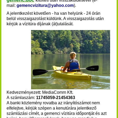
gemenc.doc
kitöltés után visszaküldésével (e-
mail:
gemencvizitura@yahoo.com
).
A jelentkezést követően - ha van helyünk - 24 órán
belül visszaigazolást küldünk. A visszaigazolás után
kérjük a vízitúra díjának (át)utalását
.
Kedvezményezett: MediaComm Kft.
A számlaszám:
11745059-21454363
A banki közlemény rovatba az irányítószámot nem
elfelejtve, kérjük szépen a kenutúrára jelentkező
számlázási címét, a gemenci vízitúra időpontját és azt