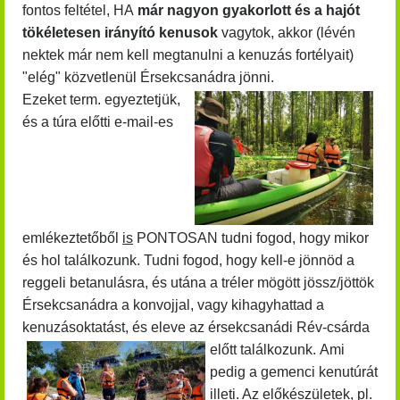
fontos feltétel, HA
már nagyon gyakorlott és a hajót
tökéletesen irányító kenusok
vagytok, akkor (lévén
nektek már nem kell megtanulni a kenuzás fortélyait)
"elég" közvetlenül Érsekcsanádra jönni.
Ezeket term. egyeztetjük,
és a túra előtti e-mail-es
emlékeztetőből
is
PONTOSAN tudni fogod, hogy mikor
és hol találkozunk. Tudni fogod, hogy kell-e jönnöd a
reggeli betanulásra, és utána a tréler mögött jössz/jöttök
Érsekcsanádra a konvojjal, vagy kihagyhattad a
kenuzásoktatást, és eleve az érsekcsanádi Rév-csárda
előtt találkozunk.
Ami
pedig a gemenci kenutúrát
illeti. Az előkészületek, pl.