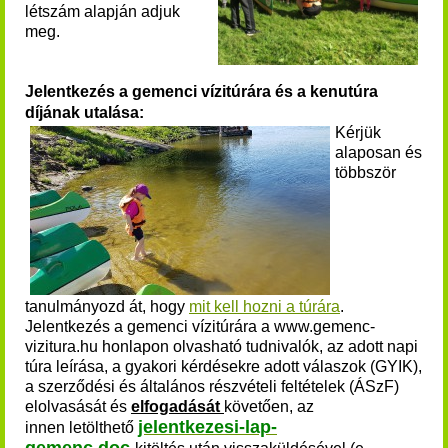
létszám alapján adjuk
meg.
Jelentkezés a gemenci vízitúrára és a kenutúra
díjának utalása:
Kérjük
alaposan és
többször
tanulmányozd át, hogy
mit kell hozni a túrára
.
Jelentkezés a
gemenci vízitúrára
a www.gemenc-
vizitura.hu honlapon olvasható tudnivalók, az adott napi
túra leírása, a gyakori kérdésekre adott válaszok (GYIK),
a szerződési és általános részvételi feltételek (ÁSzF)
elolvasását és
elfogadását
követően, az
jelentkezesi-lap-
innen
letölthető