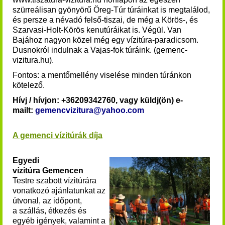
szürreálisan gyönyörű Öreg-Túr túráinkat is megtalálod,
és persze a névadó felső-tiszai, de még a Körös-, és
Szarvasi-Holt-Körös kenutúráikat is. Végül. Van
Bajához nagyon közel még egy vízitúra-paradicsom.
Dusnokról indulnak a Vajas-fok túráink. (gemenc-
vizitura.hu).
Fontos: a mentőmellény viselése minden túránkon
kötelező.
Hívj / hívjon: +36209342760, vagy küldj(ön) e-
mailt:
gemencvizitura@yahoo.com
A gemenci vízitúrák díja
Egyedi
vízitúra Gemencen
Testre szabott vízitúrára
vonatkozó ajánlatunkat az
útvonal, az időpont,
a szállás, étkezés és
egyéb igények, valamint a