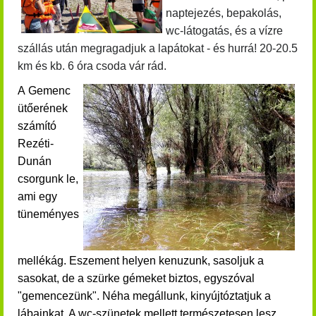
naptejezés, bepakolás,
wc-látogatás, és a vízre
szállás után megragadjuk a lapátokat - és hurrá!
20-20.5
km és kb. 6 óra csoda vár rád.
A Gemenc
ütőerének
számító
Rezéti-
Dunán
csorgunk le,
ami egy
tüneményes
mellékág.
Eszement helyen kenuzunk, sasoljuk a
sasokat, de a szürke gémeket biztos, egyszóval
"gemencezünk".
Néha megállunk, kinyújtóztatjuk a
lábainkat. A wc-szünetek mellett természetesen lesz