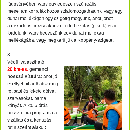
függvényében vagy egy egészen szürreális
mese, amikor a fák között szlalomozgathatunk, vagy egy
dunai mellékágon egy szigetig megyünk, ahol jöhet
a dekadens burzsoákhoz illő dorbézolás (piknik) és ott
fordulunk, vagy beevezünk egy dunai mellékág
mellékágába, vagy megkerüljük a Koppány-szigetet.
3.
Végül választható
20 km-es,
gemenci
hosszú vízitúra:
ahol jó
eséllyel pillanthatsz meg
rétisast és fekete gólyát,
szarvasokat, barna
kányát.
A kb. 6-órás
hosszú túra programja a
vízállás és a kenuzási
rutin szerint alakul: