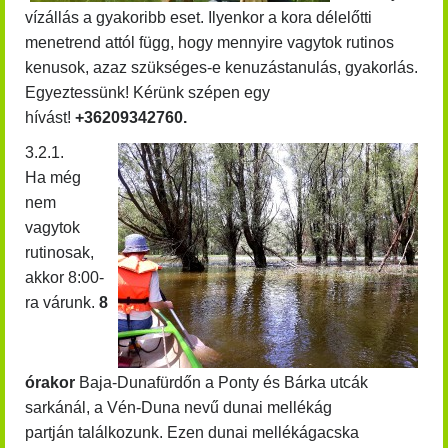
vízállás a gyakoribb eset. Ilyenkor a kora délelőtti
menetrend attól függ, hogy mennyire vagytok rutinos
kenusok, azaz szükséges-e kenuzástanulás, gyakorlás.
Egyeztessünk! Kérünk szépen egy
hívást!
+36209342760.
3.2.1.
Ha még
nem
vagytok
rutinosak,
akkor 8:00-
ra várunk.
8
órakor
Baja-Dunafürdőn a Ponty és Bárka utcák
sarkánál, a Vén-Duna nevű dunai mellékág
partján találkozunk. Ezen dunai mellékágacska