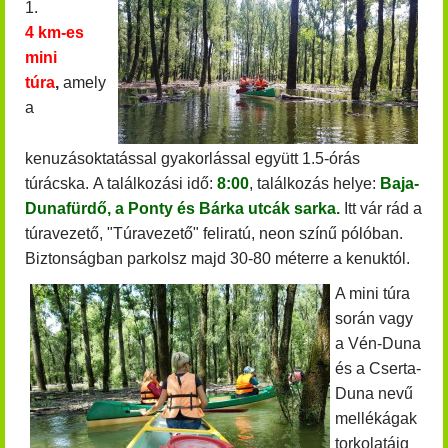
1.
4 km-es
mini
túra
,
amely
a
kenuzásoktatással gyakorlással együtt 1.5-órás
túrácska.
A találkozási idő:
8:00
, találkozás helye:
Baja-
Dunafürdő, a Ponty és Bárka utcák
sarka.
Itt vár rád a
túravezető, "Túravezető" feliratú, neon színű pólóban.
Biztonságban parkolsz majd 30-80 méterre a kenuktól.
A mini túra
során vagy
a Vén-Duna
és a Cserta-
Duna nevű
mellékágak
torkolatáig