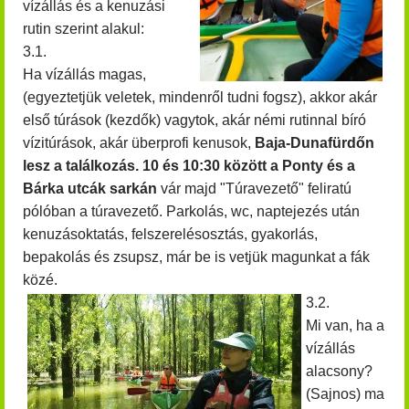
vízállás és a kenuzási
rutin szerint alakul:
3.1.
Ha vízállás magas,
(egyeztetjük veletek, mindenről tudni fogsz), akkor akár
első túrások (kezdők) vagytok, akár némi rutinnal bíró
vízitúrások, akár überprofi kenusok,
Baja-Dunafürdőn
lesz a találkozás. 10 és 10:30 között
a Ponty és a
Bárka utcák sarkán
vár majd "Túravezető" feliratú
pólóban a túravezető. Parkolás, wc, naptejezés után
kenuzásoktatás, felszerelésosztás, gyakorlás,
bepakolás és zsupsz, már be is vetjük magunkat a fák
közé.
3.2.
Mi van, ha a
vízállás
alacsony?
(Sajnos) ma