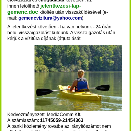
jelentkezesi-lap-
innen
letölthető
gemenc.doc
kitöltés után visszaküldésével (e-
mail:
gemencvizitura@yahoo.com
).
A jelentkezést követően - ha van helyünk - 24 órán
belül visszaigazolást küldünk. A visszaigazolás után
kérjük a vízitúra díjának (át)utalását
.
Kedvezményezett: MediaComm Kft.
A számlaszám:
11745059-21454363
A banki közlemény rovatba az irányítószámot nem