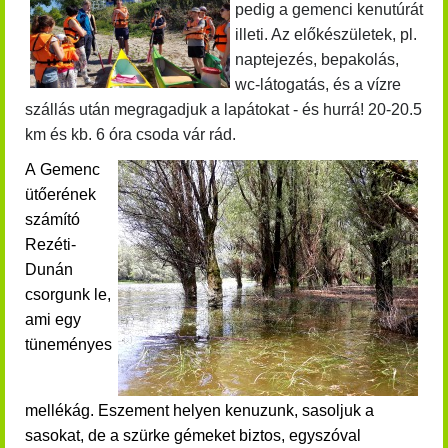
pedig a gemenci kenutúrát
illeti. Az előkészületek, pl.
naptejezés, bepakolás,
wc-látogatás, és a vízre
szállás után megragadjuk a lapátokat - és hurrá!
20-20.5
km és kb. 6 óra csoda vár rád.
A Gemenc
ütőerének
számító
Rezéti-
Dunán
csorgunk le,
ami egy
tüneményes
mellékág.
Eszement helyen kenuzunk, sasoljuk a
sasokat, de a szürke gémeket biztos, egyszóval