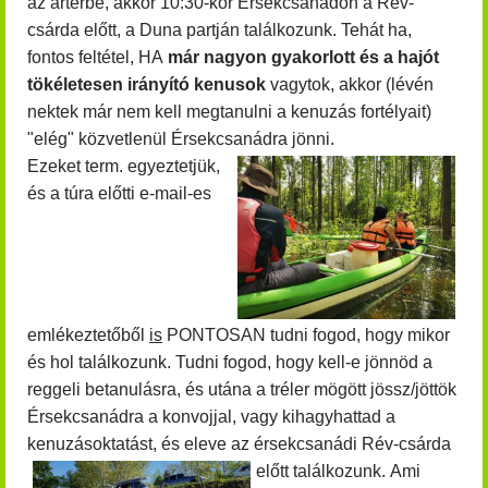
az ártérbe, akkor 10:30-kor Érsekcsanádon
a Rév-
csárda előtt,
a Duna partján találkozunk. Tehát ha,
fontos feltétel, HA
már nagyon gyakorlott és a hajót
tökéletesen irányító kenusok
vagytok, akkor (lévén
nektek már nem kell megtanulni a kenuzás fortélyait)
"elég" közvetlenül Érsekcsanádra jönni.
Ezeket term. egyeztetjük,
és a túra előtti e-mail-es
emlékeztetőből
is
PONTOSAN tudni fogod, hogy mikor
és hol találkozunk. Tudni fogod, hogy kell-e jönnöd a
reggeli betanulásra, és utána a tréler mögött jössz/jöttök
Érsekcsanádra a konvojjal, vagy kihagyhattad a
kenuzásoktatást, és eleve az érsekcsanádi Rév-csárda
előtt találkozunk.
Ami