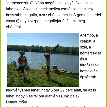
"gemencezünk".
Néha megállunk, kinyújtóztatjuk a
lábainkat. A wc-szünetek mellett természetesen lesz
hosszabb megálló, azaz ebédszünet is. A
gemenci erdei
vasút (!) egyik vízparti megállójánál állunk meg
ebédelni.
A tempó, a
csapat, a
szél, a
hőmérséklet
és a
fürdőzések,
homokvár-
építés stb.
függvényében lehet, hogy 5 óra 22 perc alatt, de az is
lehet, hogy 6 és fél óra alatt érkezünk Baja-
Dunafürdőre.