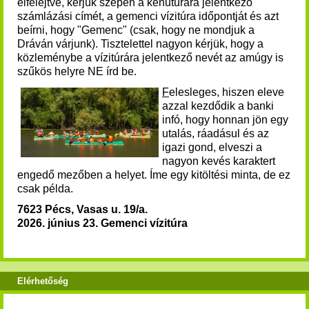
elfelejtve, kérjük szépen a kenutúrára jelentkező
számlázási címét, a gemenci vízitúra időpontját és azt
beírni, hogy "Gemenc" (csak, hogy ne mondjuk a
Dráván várjunk). Tisztelettel nagyon kérjük, hogy a
közleménybe a vízitúrára jelentkező nevét az amúgy is
szűkös helyre NE írd be.
F
elesleges, hiszen eleve
azzal kezdődik a banki
infó, hogy honnan jön egy
utalás, ráadásul és az
igazi gond, elveszi a
nagyon kevés karaktert
engedő mezőben a helyet.
Íme egy kitöltési minta, de ez
csak példa.
7623 Pécs, Vasas u. 19/a.
2026. június 23. Gemenci vízitúra
Elérhetőség