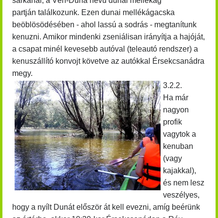
sarkánál, a Vén-Duna nevű dunai mellékág
partján találkozunk. Ezen dunai mellékágacska
beöblösödésében - ahol lassú a sodrás - megtanítunk
kenuzni. Amikor mindenki zseniálisan irányítja a hajóját,
a csapat minél kevesebb autóval (teleautó rendszer) a
kenuszállító konvojt követve az autókkal Érsekcsanádra
megy.
3.2.2.
Ha már
nagyon
profik
vagytok a
kenuban
(vagy
kajakkal),
és nem lesz
veszélyes,
hogy a nyílt Dunát először át kell evezni, amíg beérünk