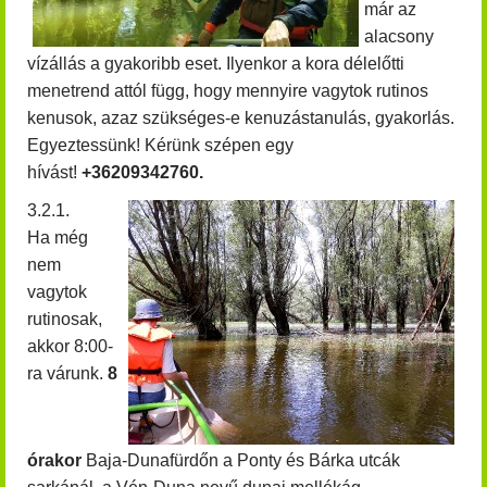
már az
alacsony
vízállás a gyakoribb eset. Ilyenkor a kora délelőtti
menetrend attól függ, hogy mennyire vagytok rutinos
kenusok, azaz szükséges-e kenuzástanulás, gyakorlás.
Egyeztessünk! Kérünk szépen egy
hívást!
+36209342760.
3.2.1.
Ha még
nem
vagytok
rutinosak,
akkor 8:00-
ra várunk.
8
órakor
Baja-Dunafürdőn a Ponty és Bárka utcák