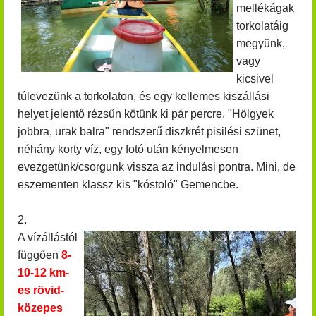
mellékágak
torkolatáig
megyünk,
vagy
kicsivel
túlevezünk a torkolaton, és egy kellemes kiszállási
helyet jelentő rézsűn kötünk ki pár percre. "Hölgyek
jobbra, urak balra" rendszerű diszkrét pisilési szünet,
néhány korty víz, egy fotó után kényelmesen
evezgetünk/csorgunk vissza az indulási pontra. Mini, de
eszementen klassz kis "kóstoló" Gemencbe.
2.
A vízállástól
függően
8-
10-12 km-
es rövid-
közepes