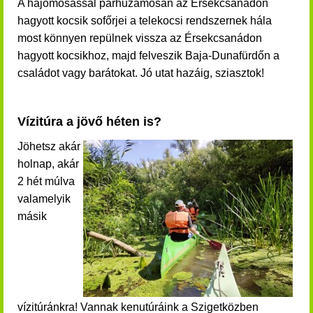
A h
ajómosással párhuzamosan az Érsekcsanádon
hagyott kocsik
sofőrjei
a telekocsi rendszernek hála
most könnyen repülnek vissza az Érsekcsanádon
hagyott kocsikhoz, majd felveszik Baja-Dunafürdőn a
családot vagy barátokat. Jó utat hazáig, sziasztok!
Vízitúra a jövő héten is?
Jöhetsz akár
holnap, akár
2 hét múlva
valamelyik
másik
vízitúránkra! Vannak kenutúráink a Szigetközben