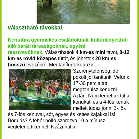
választható távokkal
Kenutúra gyermekes családoknak, kultúrlényekből
álló baráti társaságoknak, egyéni
résztvevőknek
.
Választhattok
4 km-es mini
távot,
8-12
km-es rövid-közepes
túrát, és jöhettek
20 km-es
hosszú
evezésre. Megtanítunk kenuzni.
Szerénytelenség, de
pokoli jól tanítunk. Velünk
17-30 perc alatt
me
gtanulsz kenuzni.
Aztán. Nem terheljük túl a
kenukat, és a 4-fős kenuk
mellett tudsz jönni 3-, 5-,
és 7-fős kenuv
al, sőt, egyes és kettes kajakkal is!
Borulás? A fehér holló szorozva 10 a mínusz
végtelenedikennel. Kvázi nulla.