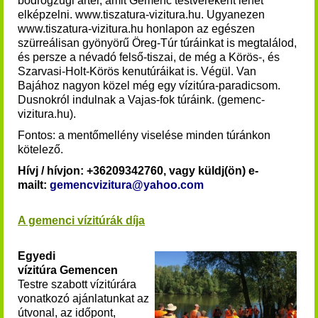
bodrogzugi ártér, amit Gemenc testvéreként lehet
elképzelni. www.tiszatura-vizitura.hu. Ugyanezen
www.tiszatura-vizitura.hu honlapon az egészen
szürreálisan gyönyörű Öreg-Túr túráinkat is megtalálod,
és persze a névadó felső-tiszai, de még a Körös-, és
Szarvasi-Holt-Körös kenutúráikat is. Végül. Van
Bajához nagyon közel még egy vízitúra-paradicsom.
Dusnokról indulnak a Vajas-fok túráink. (gemenc-
vizitura.hu).
Fontos: a mentőmellény viselése minden túránkon
kötelező.
Hívj / hívjon: +36209342760, vagy küldj(ön) e-
mailt:
gemencvizitura@yahoo.com
A gemenci vízitúrák díja
Egyedi
vízitúra Gemencen
Testre szabott vízitúrára
vonatkozó ajánlatunkat az
útvonal, az időpont,