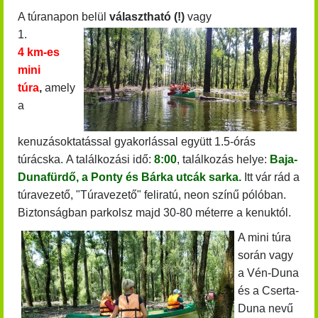
A túranapon belül
választható (!)
vagy
1.
4 km-es
mini
túra
,
amely
a
kenuzásoktatással gyakorlással együtt 1.5-órás
túrácska.
A találkozási idő:
8:00
, találkozás helye:
Baja-
Dunafürdő, a Ponty és Bárka utcák
sarka.
Itt vár rád a
túravezető, "Túravezető" feliratú, neon színű pólóban.
Biztonságban parkolsz majd 30-80 méterre a kenuktól.
A mini túra
során vagy
a Vén-Duna
és a Cserta-
Duna nevű