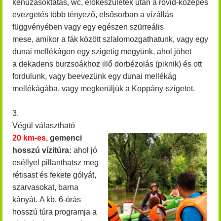
kenuzásoktatás, wc, előkészületek után a rövid-közepes
evezgetés több tényező, elsősorban a vízállás
függvényében vagy egy egészen szürreális
mese, amikor a fák között szlalomozgathatunk, vagy egy
dunai mellékágon egy szigetig megyünk, ahol jöhet
a dekadens burzsoákhoz illő dorbézolás (piknik) és ott
fordulunk, vagy beevezünk egy dunai mellékág
mellékágába, vagy megkerüljük a Koppány-szigetet.
3.
Végül választható
20 km-es,
gemenci
hosszú vízitúra:
ahol jó
eséllyel pillanthatsz meg
rétisast és fekete gólyát,
szarvasokat, barna
kányát.
A kb. 6-órás
hosszú túra programja a