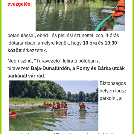
evezgetés
,
betanulással, ebéd-, és pisilési szünettel, cca. 4-órás
időtartamban, amelyre kérjük, hogy
10 óra és 10:30
között
érkezzetek.
Neon színű, "Túravezető" feliratú pólóban a
túravezető
Baja-Dunafürdőn, a Ponty és Bárka utcák
sarkánál vár rád.
Biztonságos
helyen fogsz
parkolni, a