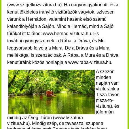
(www.szigetkozvizitura.hu). Ha nagyon gyakorlott, és a
kenut tökéletes irányító vízitúrázók vagytok, szívesen
várunk a Hernádon, valamint hazánk első számú
kalandfolyóján a Sajón. Mind a Hernád, mind a Sajó
túrákat itt találod:
www.hernad-vizitura.hu. És
további gyöngyszemek:
a Rába, a Dráva, és Mo.
leggyorsabb folyója a Mura. De a Dráva és a Mura
mellékágai is szenzációak. A Rába, a Mura és a Dráva
kenutúráink közös honlapja a www.raba-vizitura.hu.
A szezon
minden
napján van
vízitúránk a
Tisza-tavon
(tisza-to-
vizitura), és
jóformán
mindig az Öreg-Túron (www.tiszatura-
vizitura.hu).
Mindig szép, de tavasszal szuper a