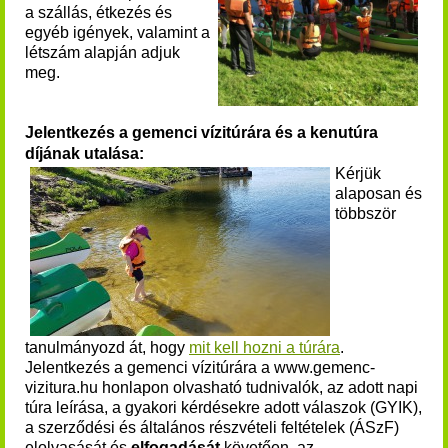
a szállás, étkezés és
egyéb igények, valamint a
létszám alapján adjuk
meg.
Jelentkezés a gemenci vízitúrára és a kenutúra
díjának utalása:
Kérjük
alaposan és
többször
tanulmányozd át, hogy
mit kell hozni a túrára
.
Jelentkezés a
gemenci vízitúrára
a www.gemenc-
vizitura.hu honlapon olvasható tudnivalók, az adott napi
túra leírása, a gyakori kérdésekre adott válaszok (GYIK),
a szerződési és általános részvételi feltételek (ÁSzF)
elolvasását és
elfogadását
követően, az