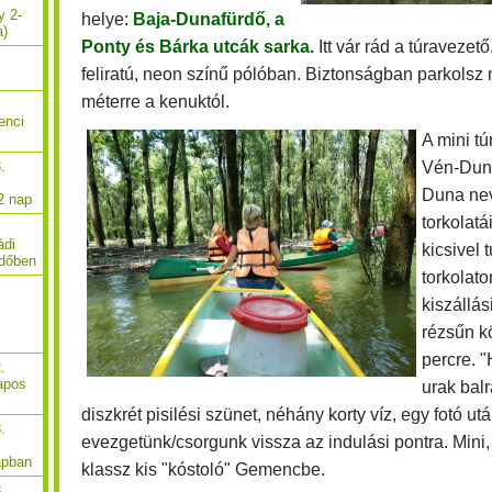
y 2-
helye:
Baja-Dunafürdő, a
a)
Ponty és Bárka utcák
sarka.
Itt vár rád a túravezet
feliratú, neon színű pólóban. Biztonságban parkolsz
méterre a kenuktól.
enci
A mini tú
Vén-Duna
.
Duna ne
2 nap
torkolat
ádi
kicsivel 
rdőben
torkolat
kiszállás
rézsűn kö
percre. 
.
apos
urak bal
diszkrét pisilési szünet, néhány korty víz, egy fotó 
.
evezgetünk/csorgunk vissza az indulási pontra. Min
apban
klassz kis "kóstoló" Gemencbe.
.