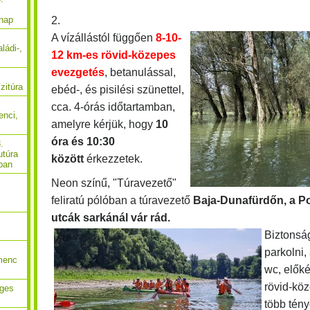
2.
 nap
A vízállástól függően
8-10-
ládi-,
12 km-es rövid-közepes
evezgetés
, betanulással,
zitúra
ebéd-, és pisilési szünettel,
cca. 4-órás időtartamban,
enci,
amelyre kérjük, hogy
10
óra és 10:30
.
utúra
között
érkezzetek.
ban
Neon színű, "Túravezető"
feliratú pólóban a túravezető
Baja-Dunafürdőn, a P
utcák sarkánál vár rád.
Biztonsá
parkolni,
menc
wc, előké
rövid-kö
eges
több tén