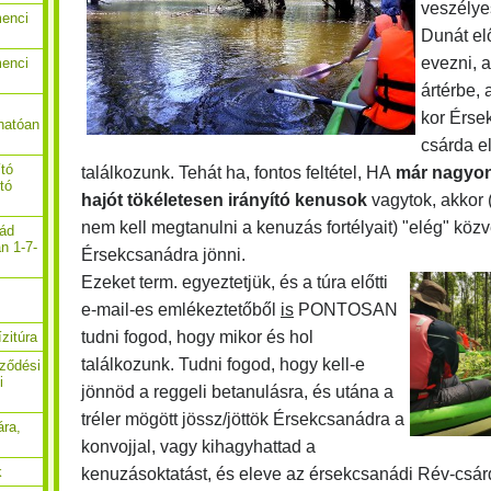
veszélyes
menci
Dunát elő
evezni, 
menci
ártérbe, 
kor Érs
hatóan
csárda el
ító
találkozunk. Tehát ha, fontos feltétel, HA
már nagyon
ító
hajót tökéletesen irányító kenusok
vagytok, akkor 
nem kell megtanulni a kenuzás fortélyait) "elég" közv
nád
n 1-7-
Érsekcsanádra jönni.
Ezeket term. egyeztetjük, és a túra előtti
e-mail-es emlékeztetőből
is
PONTOSAN
tudni fogod, hogy mikor és hol
zitúra
találkozunk. Tudni fogod, hogy kell-e
rződési
i
jönnöd a reggeli betanulásra, és utána a
tréler mögött jössz/jöttök Érsekcsanádra a
ára,
konvojjal, vagy kihagyhattad a
k
kenuzásoktatást, és eleve az érsekcsanádi Rév-csárd