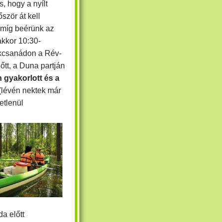
, hogy a nyílt
ször át kell
amíg beérünk az
akkor 10:30-
ekcsanádon
a Rév-
őtt,
a Duna partján
 gyakorlott és a
(lévén nektek már
etlenül
a előtt