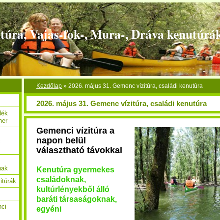
túra, Vajas-fok-, Mura-, Dráva kenutúrá
Kezdőlap
»
2026. május 31. Gemenc vízitúra, családi kenutúra
2026. május 31. Gemenc vízitúra, családi kenutúra
dék
her
Gemenci vízitúra a
napon belül
c
választható távokkal
nak
Kenutúra gyermekes
családoknak,
itúrák
kultúrlényekből álló
baráti társaságoknak,
nci
egyéni