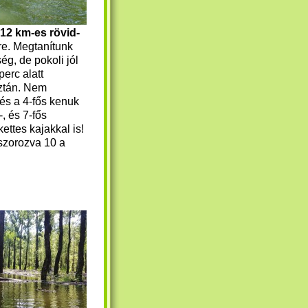
-12 km-es rövid-
e. Megtanítunk
g, de pokoli jól
perc alatt
Aztán. Nem
 és a 4-fős kenuk
-, és 7-fős
kettes kajakkal is!
 szorozva 10 a