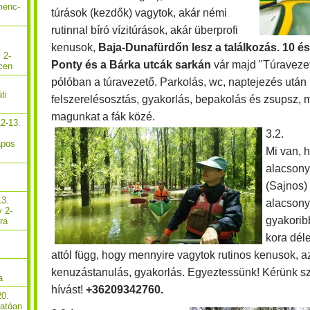
menc-
túrások (kezdők) vagytok, akár némi
rutinnal bíró vízitúrások, akár überprofi
kenusok,
Baja-Dunafürdőn lesz a találkozás. 10 é
 2-
Ponty és a Bárka utcák sarkán
vár majd "Túravezető
cen
pólóban a túravezető. Parkolás, wc, naptejezés után
ti
felszerelésosztás, gyakorlás, bepakolás és zsupsz, m
magunkat a fák közé.
2-13.
3.2.
apos
Mi van, h
alacson
(Sajnos)
13.
alacsony 
y 2-
gyakoribb
ra
kora dél
attól függ, hogy mennyire vagytok rutinos kenusok, 
kenuzástanulás, gyakorlás. Egyeztessünk! Kérünk s
a
hívást!
+36209342760.
20.
hatóan