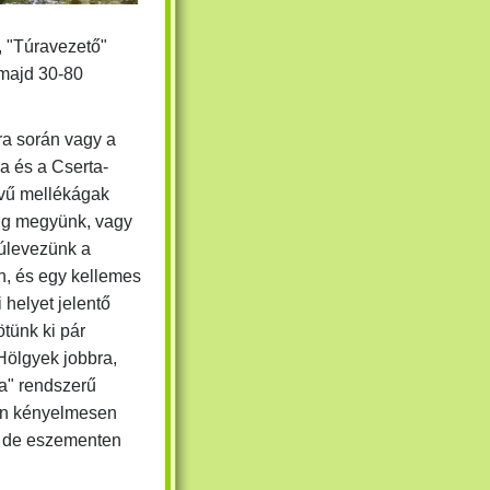
ő, "Túravezető"
 majd 30-80
ra során vagy a
 és a Cserta-
vű mellékágak
áig megyünk, vagy
túlevezünk a
on, és egy kellemes
i helyet jelentő
tünk ki pár
"Hölgyek jobbra,
ra" rendszerű
után kényelmesen
i, de eszementen