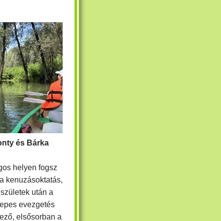
onty és Bárka
gos helyen fogsz
 a kenuzásoktatás,
születek után a
zepes evezgetés
yező, elsősorban a