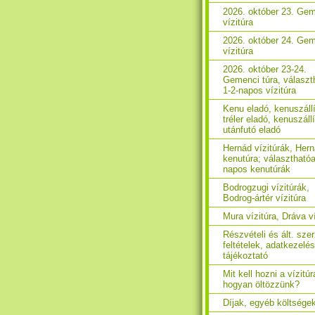
2026. október 23. Ge
vízitúra
2026. október 24. Ge
vízitúra
2026. október 23-24.
Gemenci túra, választ
1-2-napos vízitúra
Kenu eladó, kenuszáll
tréler eladó, kenuszáll
utánfutó eladó
Hernád vízitúrák, Her
kenutúra; választhatóa
napos kenutúrák
Bodrogzugi vízitúrák,
Bodrog-ártér vízitúra
Mura vízitúra, Dráva ví
Részvételi és ált. sze
feltételek, adatkezelés
tájékoztató
Mit kell hozni a vízitúr
hogyan öltözzünk?
Díjak, egyéb költsége