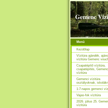
Gemenc Vízi
Menü
Kezdőlap
Vízitúra ajándék, aján
vízitúra Gemenc vouc
Csapatépítő vízitúra,
csapatépítés, Gemen
vízitúra
Gemenci vízitúra
osztályoknak, iskolák
1-7-napos gemenci víz
Vajas-fok vízitúra
2026. július 25. Geme
vízitúra