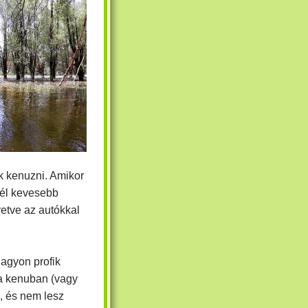
k kenuzni. Amikor
inél kevesebb
vetve az autókkal
agyon profik
a kenuban (vagy
), és nem lesz