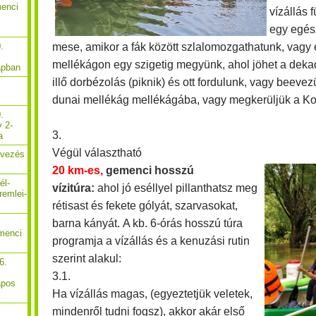
menci
vízállás
egy egés
mese, amikor a fák között szlalomozgathatunk, vagy
.
mellékágon egy szigetig megyünk, ahol jöhet a dek
apban
illő dorbézolás (piknik) és ott fordulunk, vagy beeve
dunai mellékág mellékágába, vagy megkerüljük a Ko
.
y 2-
3.
a
Végül választható
Evezés
20 km-es,
gemenci hosszú
él-
vízitúra:
ahol jó eséllyel pillanthatsz meg
remlei-
rétisast és fekete gólyát, szarvasokat,
barna kányát.
A kb. 6-órás hosszú túra
menci
programja a vízállás és a kenuzási rutin
szerint alakul:
6.
3.1.
apos
Ha vízállás magas, (egyeztetjük veletek,
mindenről tudni fogsz), akkor akár első