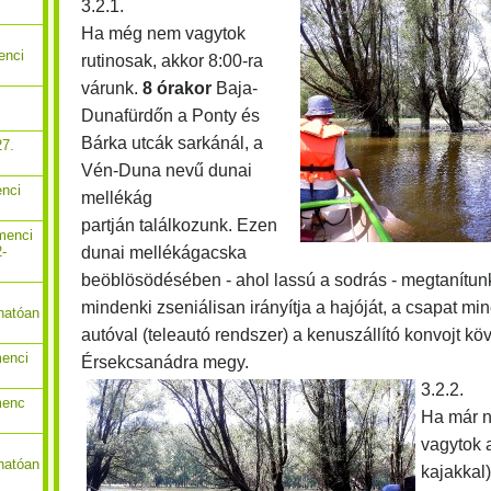
3.2.1.
Ha még nem vagytok
enci
rutinosak, akkor 8:00-ra
várunk.
8 órakor
Baja-
Dunafürdőn a Ponty és
Bárka utcák sarkánál, a
27.
Vén-Duna nevű dunai
enci
mellékág
partján találkozunk. Ezen
menci
dunai mellékágacska
2-
beöblösödésében - ahol lassú a sodrás - megtanítun
mindenki zseniálisan irányítja a hajóját, a csapat m
hatóan
autóval (teleautó rendszer) a kenuszállító konvojt kö
menci
Érsekcsanádra megy.
3.2.2.
menc
Ha már n
vagytok 
hatóan
kajakkal