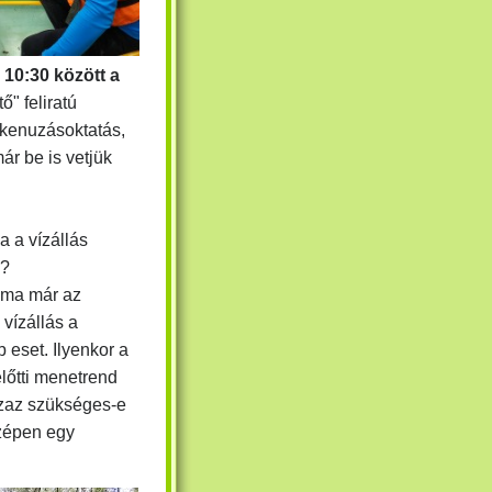
s 10:30 között
a
" feliratú
 kenuzásoktatás,
ár be is vetjük
a a vízállás
y?
 ma már az
vízállás a
 eset. Ilyenkor a
előtti menetrend
azaz szükséges-e
zépen egy