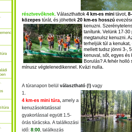
résztvevőknek
.
Választhattok
4 km-es mini
távot,
8
.
közepes
túrát, és jöhettek
20 km-es hosszú
evezésr
kenuzni.
Szerénytelensé
tanítunk. Velünk 17-30 
Gemenc
me
gtanulsz kenuzni. 
terheljük túl a kenukat,
mellett tudsz jönni 3-, 5
túra
kenuv
al, sőt, egyes és 
Borulás? A fehér holló
mínusz végtelenedikennel. Kvázi nulla.
ládi
őben
.
A túranapon belül
választható (!)
vagy
os
1.
4 km-es mini túra
,
amely a
kenuzásoktatással
zitúra
gyakorlással együtt 1.5-
órás túrácska.
A találkozási
.
idő:
8:00
, találkozás