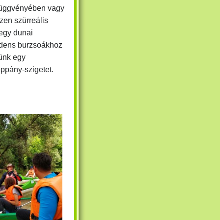
 függvényében vagy
zen szürreális
 egy dunai
adens burzsoákhoz
zünk egy
ppány-szigetet.